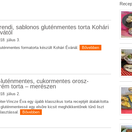
Recep
rendi, sablonos gluténmentes torta Kohári
vától
18. július 3.
uténmentes formatorta készült Kohári Évánál.
Bővebben
luténmentes, cukormentes orosz-
rém torta – merészen
18. július 2.
ter-Vincze Éva egy újabb klasszikus torta receptjét átalakította
 gluténmentessé egy elsőre kicsit meghökkentőnek tűnő liszt
lasztással.
Bővebben