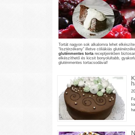
Tortát nagyon sok alkalomra lehet elkészíten
“lisztérzékeny” illetve cöliákiás gluténérz
gluténmentes torta
receptjeinkben biztosan
elkészíthető és kicsit bonyolultabb, gyakorl
gluténmentes tortacsodával!
K
h
20
Fe
to
ha
N