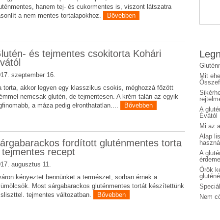
uténmentes, hanem tej- és cukormentes is, viszont látszatra
sonlít a nem mentes tortalapokhoz.
Bővebben
lutén- és tejmentes csokitorta Kohári
Legn
vától
Glutén
17. szeptember 16.
Mit eh
Összefo
 torta, akkor legyen egy klasszikus csokis, méghozzá főzött
Sikérhe
émmel nemcsak glutén, de tejmentesen. A krém talán az egyik
rejtelm
gfinomabb, a máza pedig elronthatatlan....
Bővebben
A glut
Évától
Mi az a
Alap li
árgabarackos fordított gluténmentes torta
haszná
 tejmentes recept
A glut
érdeme
17. augusztus 11.
Örök ké
glutén
áron kényeztet bennünket a természet, sorban érnek a
ümölcsök. Most sárgabarackos gluténmentes tortát készítettünk
Speciál
zsliszttel. tejmentes változatban.
Bővebben
Nem cö