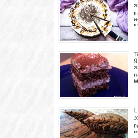
20
Ko
re
ro
T
g
20
Ün
l
L
20
Pé
és