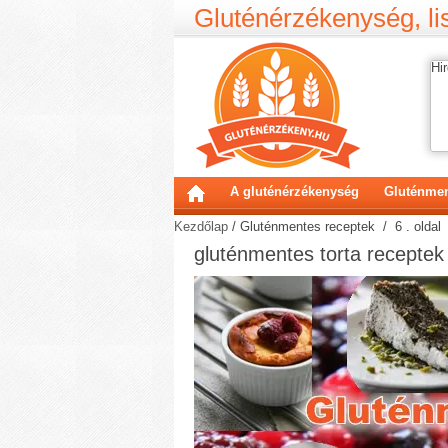
Gluténérzékenység, lis
Hir
A gluténérzékenység
Gluténmen
Kezdőlap
/
Gluténmentes receptek
/ 6 . oldal
gluténmentes torta receptek