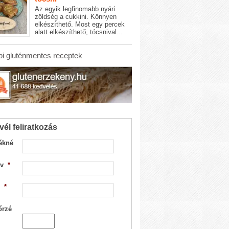
Az egyik legfinomabb nyári
zöldség a cukkini. Könnyen
elkészíthető. Most egy percek
alatt elkészíthető, tócsnival...
i gluténmentes receptek
vél feliratkozás
ékné
v
*
*
őrzé