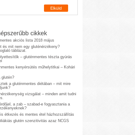
épszerűbb cikkek
mentes akciós lista 2018 május
et és mit nem egy gluténérzékeny?
glaló táblázat.
lyettesítők – gluténmentes tészta gyúrás
ei
énmentes kenyérsütés műhelytitkai – Kohári
 glutén?
sztek a gluténmentes diétában – mit mire
ljunk?
énérzékenység vizsgálat – minden amit tudni
s.
rdőjel, a zab – szabad-e fogyasztania a
érzékenyeknek?
is étkezés és mentes étel házhozszállítás
liákiás glutén szenzitivitás azaz NCGS