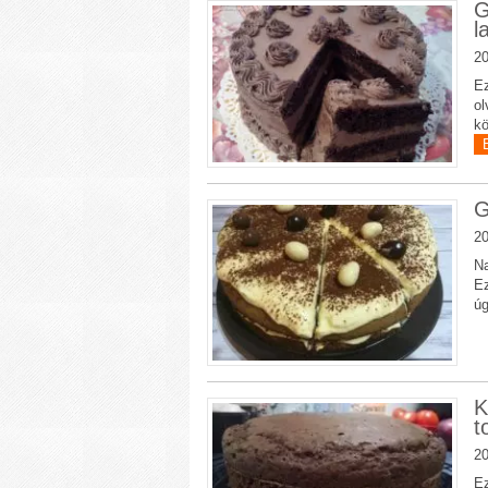
G
l
20
Ez
ol
kö
G
20
Na
Ez
úg
K
t
20
Ez