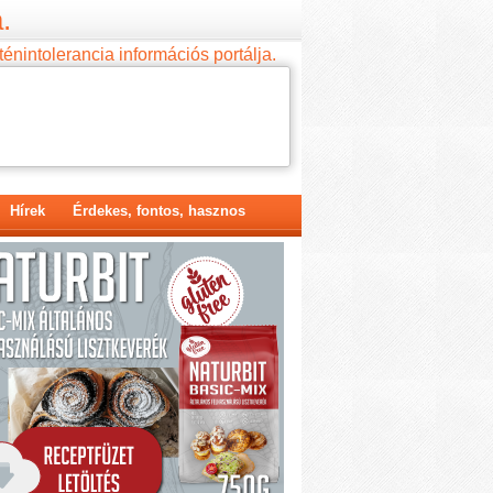
.
ténintolerancia információs portálja.
Hírek
Érdekes, fontos, hasznos