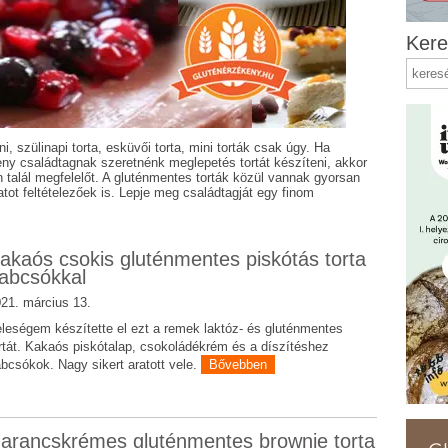
Kere
i, szülinapi torta, esküvői torta, mini torták csak úgy. Ha
ékeny családtagnak szeretnénk meglepetés tortát készíteni, akkor
 talál megfelelőt. A gluténmentes torták közül vannak gyorsan
atot feltételezőek is. Lepje meg családtagját egy finom
akaós csokis gluténmentes piskótás torta
abcsókkal
21. március 13.
leségem készítette el ezt a remek laktóz- és gluténmentes
rtát. Kakaós piskótalap, csokoládékrém és a díszítéshez
bcsókok. Nagy sikert aratott vele.
Bővebben
arancskrémes gluténmentes brownie torta