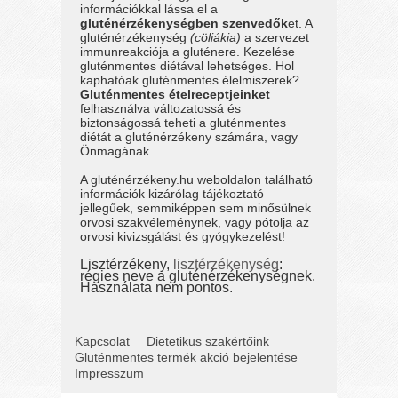
információkkal lássa el a
gluténérzékenységben szenvedők
et. A
gluténérzékenység
(cöliákia)
a szervezet
immunreakciója a gluténere. Kezelése
gluténmentes diétával lehetséges. Hol
kaphatóak gluténmentes élelmiszerek?
Gluténmentes ételreceptjeinket
felhasználva változatossá és
biztonságossá teheti a gluténmentes
diétát a gluténérzékeny számára, vagy
Önmagának.
A gluténérzékeny.hu weboldalon található
információk kizárólag tájékoztató
jellegűek, semmiképpen sem minősülnek
orvosi szakvéleménynek, vagy pótolja az
orvosi kivizsgálást és gyógykezelést!
Lisztérzékeny,
lisztérzékenység
:
régies neve a gluténérzékenységnek.
Használata nem pontos.
Kapcsolat
Dietetikus szakértőink
Gluténmentes termék akció bejelentése
Impresszum