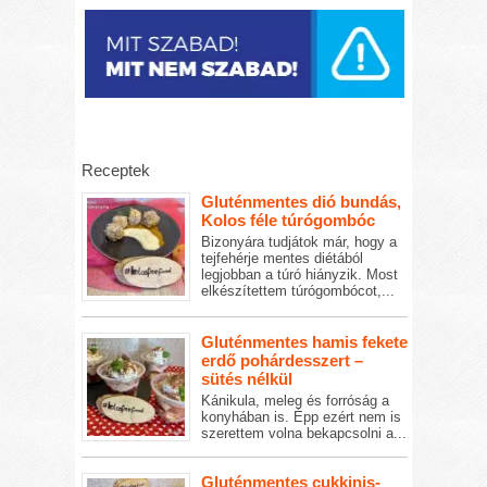
Receptek
Gluténmentes dió bundás,
Kolos féle túrógombóc
Bizonyára tudjátok már, hogy a
tejfehérje mentes diétából
legjobban a túró hiányzik. Most
elkészítettem túrógombócot,...
Gluténmentes hamis fekete
erdő pohárdesszert –
sütés nélkül
Kánikula, meleg és forróság a
konyhában is. Épp ezért nem is
szerettem volna bekapcsolni a...
Gluténmentes cukkinis-