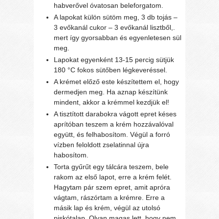
habverővel óvatosan beleforgatom.
A lapokat külön sütöm meg, 3 db tojás –
3 evőkanál cukor – 3 evőkanál lisztből,.
mert így gyorsabban és egyenletesen sül
meg.
Lapokat egyenként 13-15 percig sütjük
180 °C fokos sütőben légkeveréssel.
A krémet előző este készítettem el, hogy
dermedjen meg. Ha aznap készítünk
mindent, akkor a krémmel kezdjük el!
A tisztított darabokra vágott epret késes
aprítóban teszem a krém hozzávalóval
együtt, és felhabosítom. Végül a forró
vízben feloldott zselatinnal újra
habosítom.
Torta gyűrűt egy tálcára teszem, bele
rakom az első lapot, erre a krém felét.
Hagytam pár szem epret, amit apróra
vágtam, rászórtam a krémre. Erre a
másik lap és krém, végül az utolsó
piskótalap. Olyan magas lett, hogy nem