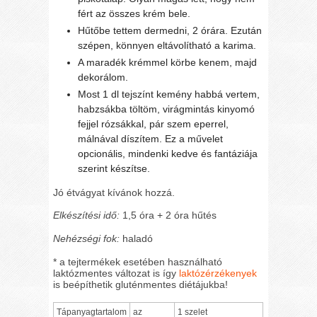
fért az összes krém bele.
Hűtőbe tettem dermedni, 2 órára. Ezután
szépen, könnyen eltávolítható a karima.
A maradék krémmel körbe kenem, majd
dekorálom.
Most 1 dl tejszínt kemény habbá vertem,
habzsákba töltöm, virágmintás kinyomó
fejjel rózsákkal, pár szem eperrel,
málnával díszítem. Ez a művelet
opcionális, mindenki kedve és fantáziája
szerint készítse.
Jó étvágyat kívánok hozzá.
Elkészítési idő:
1,5 óra + 2 óra hűtés
Nehézségi fok:
haladó
* a tejtermékek esetében használható
laktózmentes változat is így
laktózérzékenyek
is beépíthetik gluténmentes diétájukba!
Tápanyagtartalom
az
1 szelet