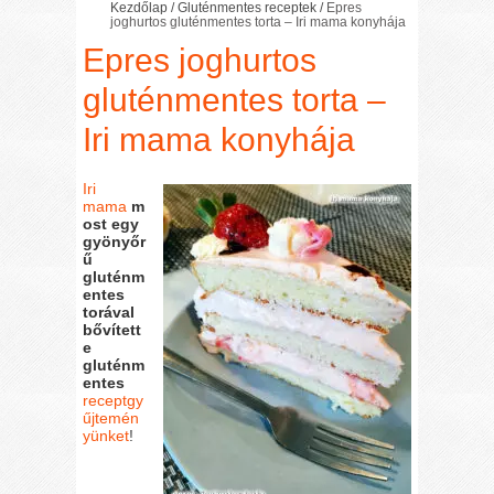
Kezdőlap
/
Gluténmentes receptek
/
Epres
joghurtos gluténmentes torta – Iri mama konyhája
Epres joghurtos
gluténmentes torta –
Iri mama konyhája
Iri
mama
m
ost egy
gyönyőr
ű
gluténm
entes
torával
bővített
e
gluténm
entes
receptgy
űjtemén
yünket
!