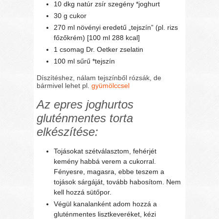
10 dkg natúr zsír szegény *joghurt
30 g cukor
270 ml növényi eredetű „tejszín” (pl. rizs
főzőkrém) [100 ml 288 kcal]
1 csomag Dr. Oetker zselatin
100 ml sűrű *tejszín
Díszítéshez, nálam tejszínből rózsák, de
bármivel lehet pl.
gyümölccsel
Az epres joghurtos
gluténmentes torta
elkészítése:
Tojásokat szétválasztom, fehérjét
kemény habbá verem a cukorral.
Fényesre, magasra, ebbe teszem a
tojások sárgáját, tovább habosítom. Nem
kell hozzá sütőpor.
Végül kanalanként adom hozzá a
gluténmentes lisztkeveréket, kézi