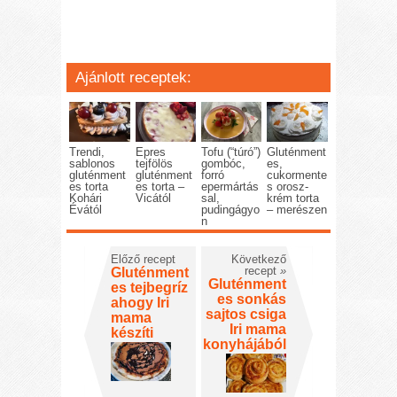
Ajánlott receptek:
Trendi,
Epres
Tofu (“túró”)
Gluténment
sablonos
tejfölös
gombóc,
es,
gluténment
gluténment
forró
cukormente
es torta
es torta –
epermártás
s orosz-
Kohári
Vicától
sal,
krém torta
Évától
pudingágyo
– merészen
n
Előző recept
Következő
recept
»
Gluténment
Gluténment
es tejbegríz
es sonkás
ahogy Iri
sajtos csiga
mama
Iri mama
készíti
konyhájából