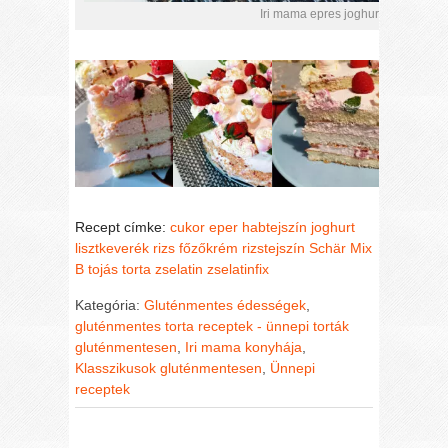
Iri mama epres joghurtos gluténmen
Recept címke:
cukor
eper
habtejszín
joghurt
lisztkeverék
rizs főzőkrém
rizstejszín
Schär Mix
B
tojás
torta
zselatin
zselatinfix
Kategória:
Gluténmentes édességek
,
gluténmentes torta receptek - ünnepi torták
gluténmentesen
,
Iri mama konyhája
,
Klasszikusok gluténmentesen
,
Ünnepi
receptek