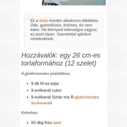
Ez a
torta
minden alkalomra tökéletes.
Üde, gyümölcsös, krémes, és nem
édes. Ha könnyed édességre vágysz,
ez pont olyan. Szeretettel ajánlom
mindenkinek.
Hozzávalók: egy 26 cm-es
tortaformához (12 szelet)
A gluténmentes piskótához:
9 db M-es tojás
9 evőkanál cukor
9 evőkanál Schär mix B
gluténmentes
lisztkeverék
Krémhez:
50 dkg friss
eper