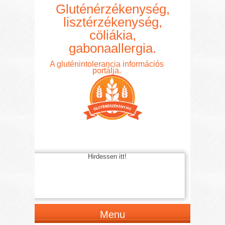
Gluténérzékenység,
lisztérzékenység,
cöliákia,
gabonaallergia.
A gluténintolerancia információs
portálja.
Hirdessen itt!
Menu