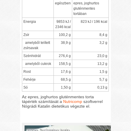
egészben
epres, joghurtos
gluténmentes
tortában
Energia
9853 kJ /
823 kJ / 196 kcal
2346 kcal
Zsír
100,2 g
8,4 g
amelyből telített
38,9 g
3,2 g
zsírsavak
Szénhidrát
276,4 g
23,0 g
amelyből cukrok
158,5 g
13,2 g
Rost
17,6 g
1,5 g
Fehérje
68,5 g
5,7 g
Só
1,50 g
0,13 g
Az epres, joghurtos gluténmentes torta
tápérték számítását a
Nutricomp
szoftverrel
Nógrádi Katalin dietetikus végezte el.