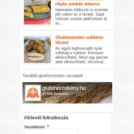
répás sonkás tekercs
Interneten többször is szembe
jött velem ez a recept. Saját
ízlésem szerint alakítottam át
és...
Gluténmentes cukkinis
tócsni
Az egyik legfinomabb nyári
zöldség a cukkini. Könnyen
elkészíthető. Most egy percek
alatt elkészíthető, tócsnival...
További gluténmentes receptek
Hírlevél feliratkozás
Vezetéknév
*