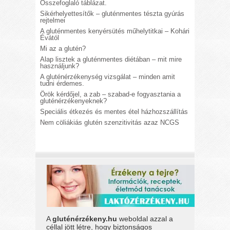
Összefoglaló táblázat.
Sikérhelyettesítők – gluténmentes tészta gyúrás
rejtelmei
A gluténmentes kenyérsütés műhelytitkai – Kohári
Évától
Mi az a glutén?
Alap lisztek a gluténmentes diétában – mit mire
használjunk?
A gluténérzékenység vizsgálat – minden amit
tudni érdemes.
Örök kérdőjel, a zab – szabad-e fogyasztania a
gluténérzékenyeknek?
Speciális étkezés és mentes étel házhozszállítás
Nem cöliákiás glutén szenzitivitás azaz NCGS
A
gluténérzékeny.hu
weboldal azzal a
céllal jött létre, hogy biztonságos