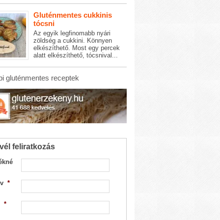
Gluténmentes cukkinis
tócsni
Az egyik legfinomabb nyári
zöldség a cukkini. Könnyen
elkészíthető. Most egy percek
alatt elkészíthető, tócsnival...
i gluténmentes receptek
vél feliratkozás
ékné
v
*
*