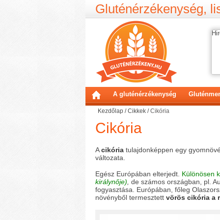
Gluténérzékenység, lis
Hir
A gluténérzékenység
Gluténmen
Kezdőlap
/
Cikkek
/
Cikória
Cikória
A
cikória
tulajdonképpen egy gyomnövé
változata.
Egész Európában elterjedt.
Különösen k
királynője)
,
de számos országban, pl. Aus
fogyasztása. Európában, főleg Olaszors
növényből termesztett
vörös cikória a 