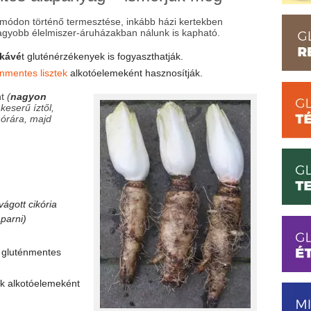
ódon történő termesztése, inkább házi kertekben
A nagyobb élelmiszer-áruházakban nálunk is kapható.
kávé
t gluténérzékenyek is fogyaszthatják.
énmentes lisztek
alkotóelemeként hasznosítják.
nt
(
nagyon
 keserű íztől,
 órára, majd
vágott cikória
aparni)
, gluténmentes
lek alkotóelemeként