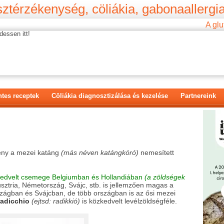
ztérzékenység, cöliákia, gabonaallergia
A glu
dessen itt!
tes receptek
Cöliákia diagnosztizálása és kezelése
Partnereink
ny a mezei katáng
(más néven katángkóró)
nemesített
edvelt csemege Belgiumban és Hollandiában
(a zöldségek
ztria, Németország, Svájc, stb. is jellemzően magas a
zágban és Svájcban, de több országban is az ősi mezei
radicchio
(ejtsd: radikkió)
is közkedvelt levélzöldségféle.