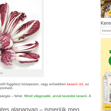
Kere
ria
stől függően)
közepesen, vagy erősebben
keserű ízű
, ez
zönhető.
 sárgás – fehér.
Minél világosabb, annál kevésbé keserű
. A
ntes alapanyag – ismerjük meg