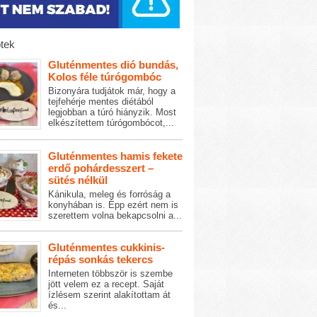
tek
Gluténmentes dió bundás,
Kolos féle túrógombóc
Bizonyára tudjátok már, hogy a
tejfehérje mentes diétából
legjobban a túró hiányzik. Most
elkészítettem túrógombócot,...
Gluténmentes hamis fekete
erdő pohárdesszert –
sütés nélkül
Kánikula, meleg és forróság a
konyhában is. Épp ezért nem is
szerettem volna bekapcsolni a...
Gluténmentes cukkinis-
répás sonkás tekercs
Interneten többször is szembe
jött velem ez a recept. Saját
ízlésem szerint alakítottam át
és...