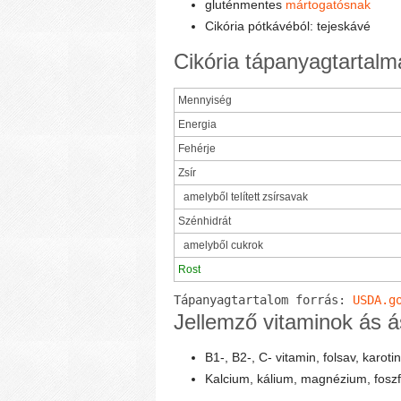
gluténmentes
mártogatósnak
Cikória pótkávéból: tejeskávé
Cikória tápanyagtartalm
Mennyiség
Energia
Fehérje
Zsír
amelyből telített zsírsavak
Szénhidrát
amelyből cukrok
Rost
Tápanyagtartalom forrás: 
Jellemző vitaminok ás á
B1-, B2-, C- vitamin, folsav, karoti
Kalcium, kálium, magnézium, foszf