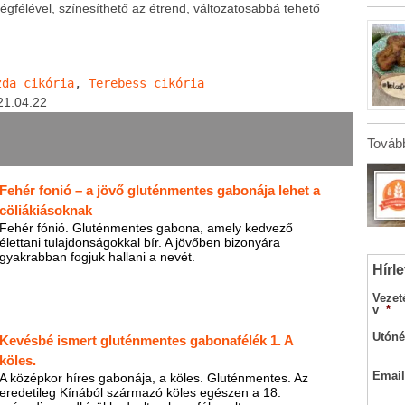
gfélével, színesíthető az étrend, változatosabbá tehető
zda cikória
, 
Terebess cikória
21.04.22
Tovább
Fehér fonió – a jövő gluténmentes gabonája lehet a
cöliákiásoknak
Fehér fónió. Gluténmentes gabona, amely kedvező
élettani tulajdonságokkal bír. A jövőben bizonyára
gyakrabban fogjuk hallani a nevét.
Hírle
Vezet
v
*
Utóné
Kevésbé ismert gluténmentes gabonafélék 1. A
köles.
Email
A középkor híres gabonája, a köles. Gluténmentes. Az
eredetileg Kínából származó köles egészen a 18.