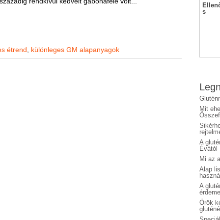
századig rendkívül kedvelt gabonaféle volt...
Ellen
s
s étrend
,
különleges GM alapanyagok
Legn
Glutén
Mit eh
Összefo
Sikérhe
rejtelm
A glut
Évától
Mi az a
Alap li
haszná
A glut
érdeme
Örök ké
glutén
Speciál