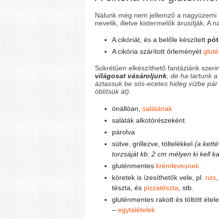
Nálunk még nem jellemző a nagyüzemi m
nevelik, illetve kistermelők árusítják. 
A cikóriát, és a belőle készített
pót
A cikória szárított őrleményét
glut
Sokrétűen elkészíthető fantáziánk szeri
világosat vásároljunk
, de ha tartunk a
áztassuk be sós-ecetes hideg vízbe pár
öblítsük át)
.
önállóan,
salátának
saláták alkotórészeként
párolva
sütve, grillezve, töltelékkel
(a ketté
torzsáját kb. 2 cm mélyen ki kell k
gluténmentes
krémlevesnek
köretek is ízesíthetők vele, pl.
rizs
tészta, és
pizzatészta
, stb.
gluténmentes rakott és töltött éte
–
egytálételek