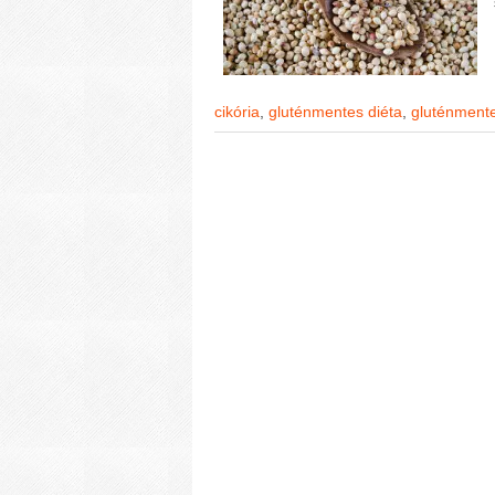
cikória
,
gluténmentes diéta
,
gluténmente