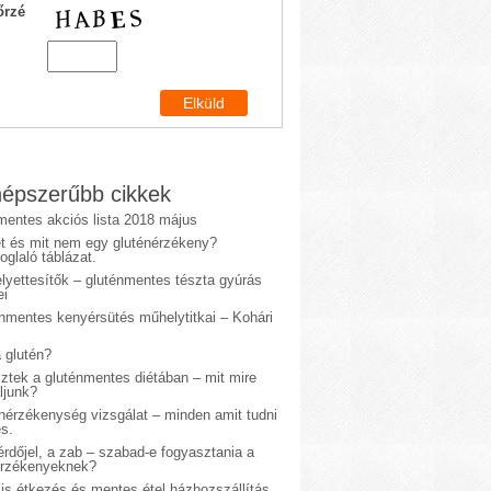
őrzé
épszerűbb cikkek
mentes akciós lista 2018 május
et és mit nem egy gluténérzékeny?
glaló táblázat.
lyettesítők – gluténmentes tészta gyúrás
ei
énmentes kenyérsütés műhelytitkai – Kohári
 glutén?
sztek a gluténmentes diétában – mit mire
ljunk?
énérzékenység vizsgálat – minden amit tudni
s.
rdőjel, a zab – szabad-e fogyasztania a
érzékenyeknek?
is étkezés és mentes étel házhozszállítás