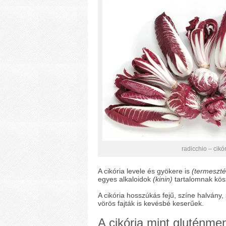
radicchio – cikó
A cikória levele és gyökere is
(termeszté
egyes alkaloidok
(kinin)
tartalomnak kös
A cikória hosszúkás fejű, színe halvány,
vörös fajták is kevésbé keserűek.
A cikória mint gluténme