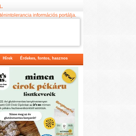
.
ténintolerancia információs portálja.
Hírek
Érdekes, fontos, hasznos