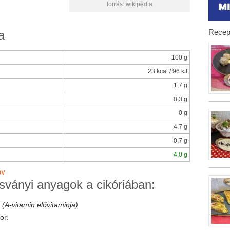
forrás: wikipedia
Recep
a
100 g
23 kcal / 96 kJ
1,7 g
0,3 g
0 g
4,7 g
0,7 g
4,0 g
sványi anyagok a cikóriában:
n
(A-vitamin elővitaminja)
or.