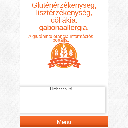
Gluténérzékenység,
lisztérzékenység,
cöliákia,
gabonaallergia.
A gluténintolerancia információs
portálja.
Hirdessen itt!
Menu