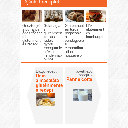
Ajánlott receptek:
Gesztenyé
Sokmagva
Gluténment
Házi
s puffancs
s
es túrós
gluténment
édesítőszer
gluténment
pogácsák –
es
rel –
es sós
a
hamburger
gluténment
rudak –
vendégvárá
es recept
gyors
s
ropogtatniv
elmaradhat
alók a
atlan
mindennap
hozzávalói
okhoz
Előző recept
Következő
recept
»
Diós
Panna cotta
almasaláta –
gluténmente
s recept