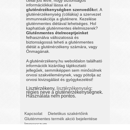
céllal jött létre, hogy biztonságos
információkkal lássa el a
gluténérzékenységben szenvedők
et. A
gluténérzékenység
(cöliákia)
a szervezet
immunreakciója a gluténere. Kezelése
gluténmentes diétával lehetséges. Hol
kaphatóak gluténmentes élelmiszerek?
Gluténmentes ételreceptjeinket
felhasználva változatossá és
biztonságossá teheti a gluténmentes
diétát a gluténérzékeny számára, vagy
Önmagának.
A gluténérzékeny.hu weboldalon található
információk kizárólag tájékoztató
jellegűek, semmiképpen sem minősülnek
orvosi szakvéleménynek, vagy pótolja az
orvosi kivizsgálást és gyógykezelést!
Lisztérzékeny,
lisztérzékenység
:
régies neve a gluténérzékenységnek.
Használata nem pontos.
Kapcsolat
Dietetikus szakértőink
Gluténmentes termék akció bejelentése
Impresszum