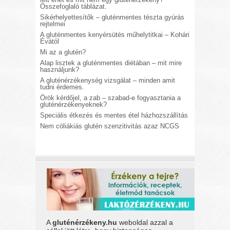
Összefoglaló táblázat.
Sikérhelyettesítők – gluténmentes tészta gyúrás
rejtelmei
A gluténmentes kenyérsütés műhelytitkai – Kohári
Évától
Mi az a glutén?
Alap lisztek a gluténmentes diétában – mit mire
használjunk?
A gluténérzékenység vizsgálat – minden amit
tudni érdemes.
Örök kérdőjel, a zab – szabad-e fogyasztania a
gluténérzékenyeknek?
Speciális étkezés és mentes étel házhozszállítás
Nem cöliákiás glutén szenzitivitás azaz NCGS
A
gluténérzékeny.hu
weboldal azzal a