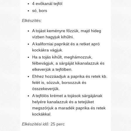
4 evőkanál tejföl
só, bors
Elkészítés:
A tojást keményre főzzük, majd hideg
vízben hagyjuk kihűlni.
A kaliforniai paprikát és a retket apró
kockákra vágjuk.
Ha a tojás kihűlt, meghámozzuk,
félbevágjuk, a sárgáját kikanalazzuk és
elkeverjük a tejfölben.
Ehhez hozzáadjuk a paprika és retek kb.
felét is, sózzuk, borsozzuk és
összekeverjük.
A tejfölös krémet a tojások sárgájának
helyére kanalazzuk és a tetejüket
megszórjuk a maradék paprika és retek
kockákkal.
Elkészítési idő:
25 perc