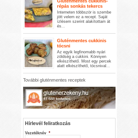
Gluténmentes cukkinis-
répás sonkás tekercs
Interneten többször is szembe
jött velem ez a recept. Saját
ízlésem szerint alakítottam át
és...
Gluténmentes cukkinis
tócsni
Az egyik legfinomabb nyári
zöldség a cukkini. Könnyen
elkészíthető. Most egy percek
alatt elkészíthető, tócsnival...
További gluténmentes receptek
Hírlevél feliratkozás
Vezetéknév
*