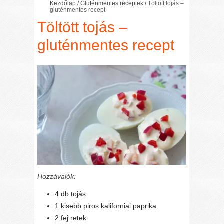
Kezdőlap
/
Gluténmentes receptek
/
Töltött tojás –
gluténmentes recept
Töltött tojás –
gluténmentes recept
Hozzávalók:
4 db tojás
1 kisebb piros kaliforniai paprika
2 fej retek