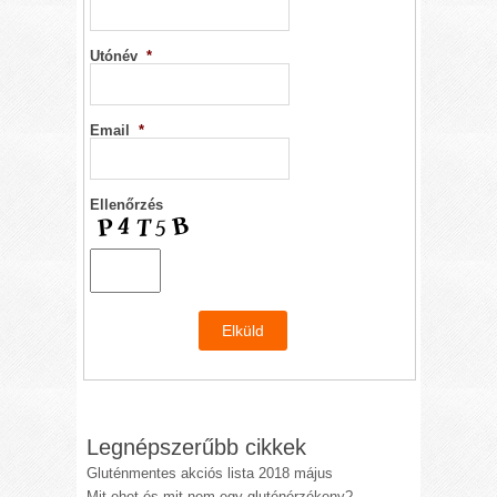
Utónév
*
Email
*
Ellenőrzés
Legnépszerűbb cikkek
Gluténmentes akciós lista 2018 május
Mit ehet és mit nem egy gluténérzékeny?