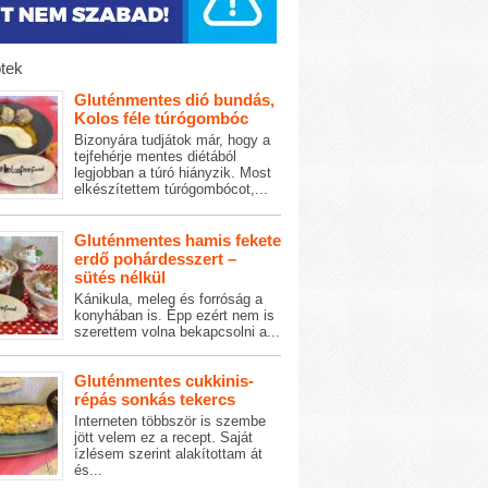
tek
Gluténmentes dió bundás,
Kolos féle túrógombóc
Bizonyára tudjátok már, hogy a
tejfehérje mentes diétából
legjobban a túró hiányzik. Most
elkészítettem túrógombócot,...
Gluténmentes hamis fekete
erdő pohárdesszert –
sütés nélkül
Kánikula, meleg és forróság a
konyhában is. Épp ezért nem is
szerettem volna bekapcsolni a...
Gluténmentes cukkinis-
répás sonkás tekercs
Interneten többször is szembe
jött velem ez a recept. Saját
ízlésem szerint alakítottam át
és...