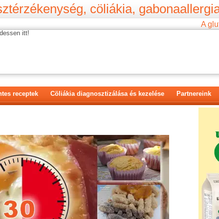
ztérzékenység, cöliákia, gabonaallergia
A glu
dessen itt!
tes receptek
Cöliákia diagnosztizálása és kezelése
Partnereink