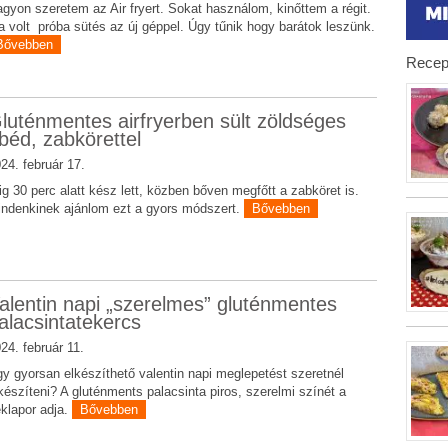
gyon szeretem az Air fryert. Sokat használom, kinőttem a régit.
 volt próba sütés az új géppel. Úgy tűnik hogy barátok leszünk.
Bővebben
Recep
luténmentes airfryerben sült zöldséges
béd, zabkörettel
24. február 17.
ig 30 perc alatt kész lett, közben bőven megfőtt a zabköret is.
ndenkinek ajánlom ezt a gyors módszert.
Bővebben
alentin napi „szerelmes” gluténmentes
alacsintatekercs
24. február 11.
y gyorsan elkészíthető valentin napi meglepetést szeretnél
készíteni? A gluténments palacsinta piros, szerelmi színét a
klapor adja.
Bővebben