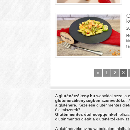
G
k
20
Na
ki
fa
«
1
2
3
A
gluténérzékeny.hu
weboldal azzal a cé
gluténérzékenységben szenvedők
et.
a gluténere. Kezelése gluténmentes dié
élelmiszerek?
Gluténmentes ételreceptjeinket
felhas
gluténmentes diétát a gluténérzékeny 
A gluténérzékeny.hu weboldalon találhat