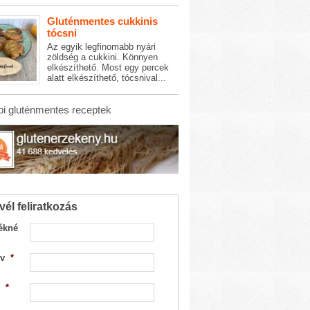
Gluténmentes cukkinis
tócsni
Az egyik legfinomabb nyári
zöldség a cukkini. Könnyen
elkészíthető. Most egy percek
alatt elkészíthető, tócsnival...
i gluténmentes receptek
vél feliratkozás
ékné
v
*
*