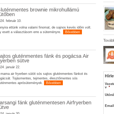
luténmentes brownie mikrohullámú
ütőben
24. február 10.
nyira ettünk volna valami finomat, de sajnos kevés időm volt.
y esett a választásom erre a süteményre.
Bővebben
Tovább
ajtos gluténmentes fánk és pogácsa Air
ryerben sütve
24. január 22.
i mama air fryerben sütöt sós sajtos gluténmentes fánkot és
Hírle
gácsát. Tojásmentes, tejmentes, élesztőmentes sós
luténmentes aprósütemények.
Bővebben
Vezet
v
*
Utóné
arsangi fánk gluténmentesen Airfryerben
Email
ütve
24. január 20.