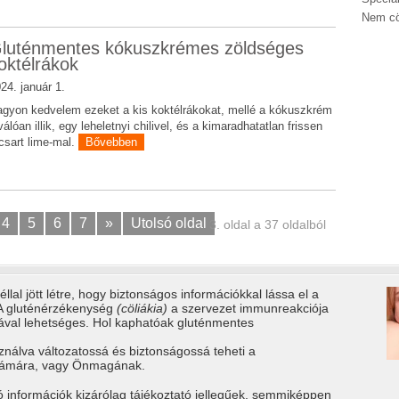
Nem cö
luténmentes kókuszkrémes zöldséges
oktélrákok
24. január 1.
gyon kedvelem ezeket a kis koktélrákokat, mellé a kókuszkrém
válóan illik, egy leheletnyi chilivel, és a kimaradhatatlan frissen
csart lime-mal.
Bővebben
4
5
6
7
»
Utolsó oldal
3. oldal a 37 oldalból
llal jött létre, hogy biztonságos információkkal lássa el a
 A gluténérzékenység
(cöliákia)
a szervezet immunreakciója
tával lehetséges. Hol kaphatóak gluténmentes
ználva változatossá és biztonságossá teheti a
számára, vagy Önmagának.
ó információk kizárólag tájékoztató jellegűek, semmiképpen