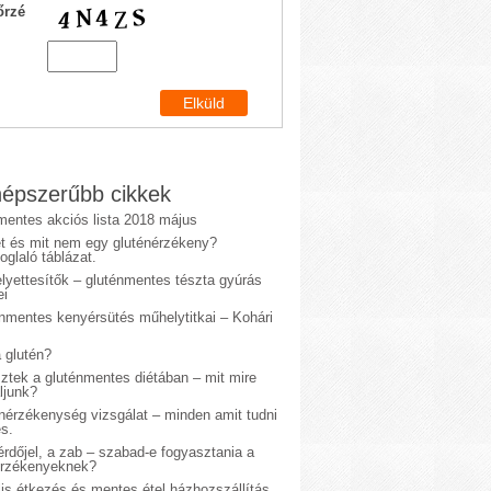
őrzé
épszerűbb cikkek
mentes akciós lista 2018 május
et és mit nem egy gluténérzékeny?
glaló táblázat.
lyettesítők – gluténmentes tészta gyúrás
ei
énmentes kenyérsütés műhelytitkai – Kohári
 glutén?
sztek a gluténmentes diétában – mit mire
ljunk?
énérzékenység vizsgálat – minden amit tudni
s.
rdőjel, a zab – szabad-e fogyasztania a
érzékenyeknek?
is étkezés és mentes étel házhozszállítás