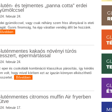
lutén- és tejmentes „panna cotta” erdei
yümölccsel
24. február 24.
dei gyümölccsel, vagy csak néhány szem friss áfonyával is eteti
gát. Gyors finomság, ha épp váratlan vendég állít be hozzánk.
Bővebben
luténmentes kakaós növényi túrós
esszert, epermártással
24. február 24.
 eper és csokoládé kombináció klasszikus párosítás, így kérdés
m volt, hogy mivel körítem ezt az igazán könnyen elkészíthető
sszertet.
Bővebben
luténmentes citromos muffin Air fryerben
ütve
24. február 17.