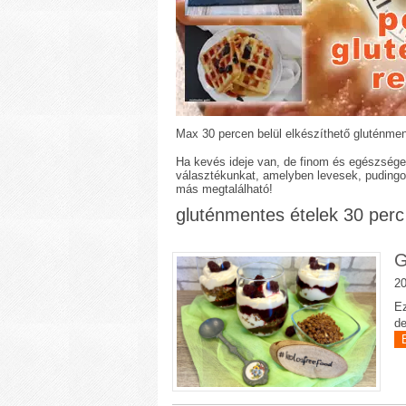
Max 30 percen belül elkészíthető gluténmen
Ha kevés ideje van, de finom és egészséges
választékunkat, amelyben levesek, pudingok
más megtalálható!
gluténmentes ételek 30 perc 
G
20
Ez
de