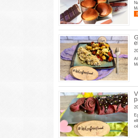
Na
Ma
G
e
20
Al
Mi
V
p
20
Eg
el
cé