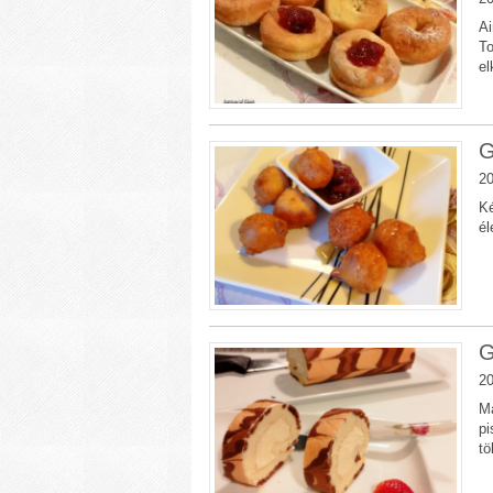
Ai
To
el
G
20
Ké
él
G
20
Ma
pi
tö