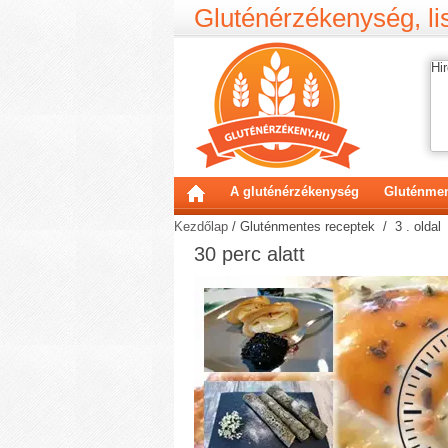
Gluténérzékenység, lis
Hir
A gluténérzékenység
Gluténmen
Kezdőlap
/
Gluténmentes receptek
/ 3 . oldal
30 perc alatt