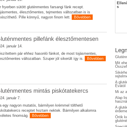
Ellen
s
r fryerben sütött gluténmentes farsangi fánk recept.
jásmentes, élesztőmentes, tejmentes változatban is is
készíthető. Pille könnyű, nagyon finom lett.
Bővebben
luténmentes pillefánk élesztőmentesen
24. január 14.
Legn
szítettem pár ehhez hasonló fánkot, de most tojásmentes,
Glutén
esztőmentes változatban. Szuper jól sikerült így is.
Bővebben
Mit eh
Összefo
Sikérhe
rejtelm
A glut
Évától
luténmentes mintás piskótatekercs
Mi az a
Alap li
24. január 7.
haszná
 egy nagyon mutatós, bármilyen krémmel tölthető
A glut
skótatekercs receptet hoztam nektek. Bármilyen alkalomra
érdeme
kéletes finomság.
Bővebben
Örök ké
glutén
Speciál