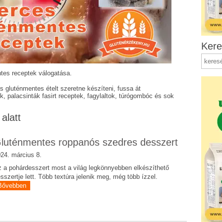
Kere
tes receptek válogatása.
 gluténmentes ételt szeretne készíteni, fussa át
, palacsinták fasirt receptek, fagylaltok, túrógombóc és sok
alatt
luténmentes roppanós szedres desszert
24. március 8.
 a pohárdesszert most a világ legkönnyebben elkészíthető
sszertje lett. Több textúra jelenik meg, még több ízzel.
Bővebben