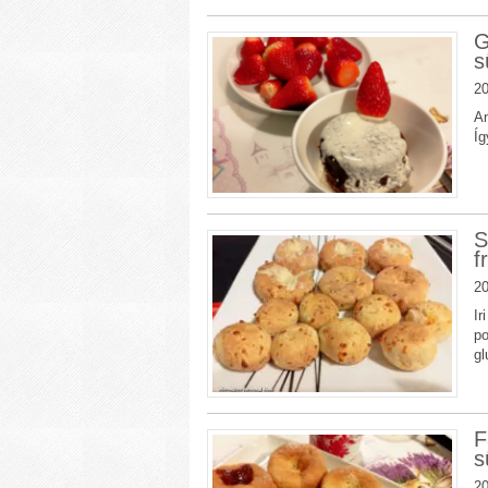
G
s
20
An
Íg
S
f
20
Ir
po
g
F
s
20