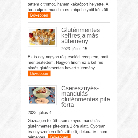
tettem citromot, hanem kakaóport helyette. A
torta alja is mandula és zabpehelyből készült.
Bővebben
Gluténmentes
kefíres almás
sütemény
2023. július 15.
Ez is egy nagyon régi családi receptem, amit
mentesítettem. Nagyon finom ez a kefíres
almás gluténmentes kevert sütemény.
Bővebben
Cseresznyés-
mandulás
gluténmentes pite
torta
2023. július 4.
Gazdagon töltött cseresznyés-mandulás
gluténmentes pite-torta 1 óra alatt. Gyorsan
és egyszerűen elkészíthető, dekoratív finom
tejmentes.
Bővebben