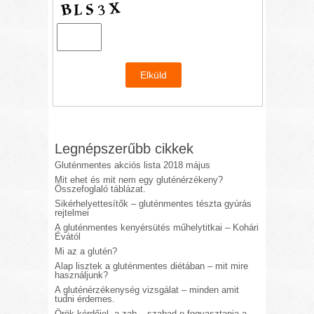
Legnépszerűbb cikkek
Gluténmentes akciós lista 2018 május
Mit ehet és mit nem egy gluténérzékeny?
Összefoglaló táblázat.
Sikérhelyettesítők – gluténmentes tészta gyúrás
rejtelmei
A gluténmentes kenyérsütés műhelytitkai – Kohári
Évától
Mi az a glutén?
Alap lisztek a gluténmentes diétában – mit mire
használjunk?
A gluténérzékenység vizsgálat – minden amit
tudni érdemes.
Örök kérdőjel, a zab – szabad-e fogyasztania a