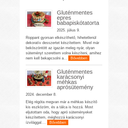
Gluténmentes
epres
babapiskótatorta
2025. július 9.
Roppant gyorsan elkészíthető, hihetetlenül
dekoratív desszertet készítettem. Mivel már
beköszöntött az igazán meleg nyár, olyan
süteményt szerettem volna készíteni, amihez
nem kell bekapcsolni a...
Bővebben
Gluténmentes
karácsonyi
méhkas
aprósütemény
2024. december 8.
Elég régóta megvan már a méhkas készítő
kis eszközöm, és a tálca is hozzá. Most
eljutottam oda, hogy apró süteményeket
készítettem, méghozzá karácsonyi
ízvilággal....
Bővebben