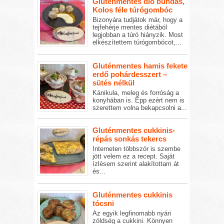
Gluténmentes dió bundás,
Kolos féle túrógombóc
Bizonyára tudjátok már, hogy a
tejfehérje mentes diétából
legjobban a túró hiányzik. Most
elkészítettem túrógombócot,...
Gluténmentes hamis fekete
erdő pohárdesszert –
sütés nélkül
Kánikula, meleg és forróság a
konyhában is. Épp ezért nem is
szerettem volna bekapcsolni a...
Gluténmentes cukkinis-
répás sonkás tekercs
Interneten többször is szembe
jött velem ez a recept. Saját
ízlésem szerint alakítottam át
és...
Gluténmentes cukkinis
tócsni
Az egyik legfinomabb nyári
zöldség a cukkini. Könnyen