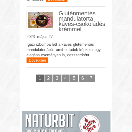
Gluténmentes
mandulatorta
kávés-csokoládés
krémmel
2023. május 27.
Igazi ízbomba lett a kávés glutémentes
mandulatortából, amit el tudok képzelni egy
elegáns eseményen is, desszertként.
Bővebben
1
2
3
4
5
6
7