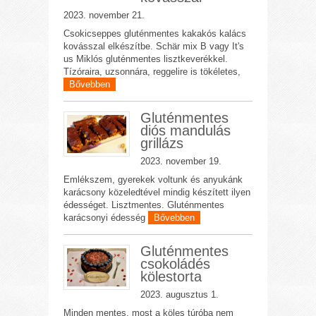
2023. november 21.
Csokicseppes gluténmentes kakakós kalács
kovásszal elkészítbe. Schär mix B vagy It's
us Miklós gluténmentes lisztkeverékkel.
Tízóraira, uzsonnára, reggelire is tökéletes,
Bővebben
Gluténmentes
diós mandulás
grillázs
2023. november 19.
Emlékszem, gyerekek voltunk és anyukánk
karácsony közeledtével mindig készített ilyen
édességet. Lisztmentes. Gluténmentes
karácsonyi édesség
Bővebben
Gluténmentes
csokoládés
kölestorta
2023. augusztus 1.
Minden mentes, most a köles túróba nem