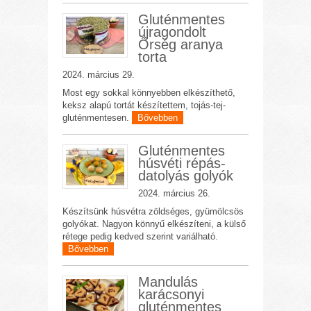
Gluténmentes
újragondolt
Őrség aranya
torta
2024. március 29.
Most egy sokkal könnyebben elkészíthető,
keksz alapú tortát készítettem, tojás-tej-
gluténmentesen.
Bővebben
Gluténmentes
húsvéti répás-
datolyás golyók
2024. március 26.
Készítsünk húsvétra zöldséges, gyümölcsös
golyókat. Nagyon könnyű elkészíteni, a külső
rétege pedig kedved szerint variálható.
Bővebben
Mandulás
karácsonyi
gluténmentes