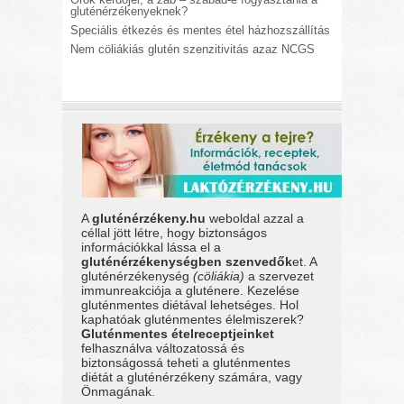
gluténérzékenyeknek?
Speciális étkezés és mentes étel házhozszállítás
Nem cöliákiás glutén szenzitivitás azaz NCGS
A
gluténérzékeny.hu
weboldal azzal a
céllal jött létre, hogy biztonságos
információkkal lássa el a
gluténérzékenységben szenvedők
et. A
gluténérzékenység
(cöliákia)
a szervezet
immunreakciója a gluténere. Kezelése
gluténmentes diétával lehetséges. Hol
kaphatóak gluténmentes élelmiszerek?
Gluténmentes ételreceptjeinket
felhasználva változatossá és
biztonságossá teheti a gluténmentes
diétát a gluténérzékeny számára, vagy
Önmagának.