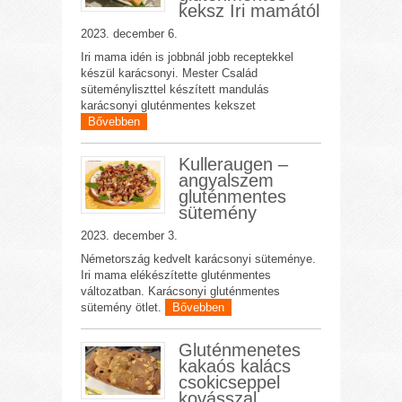
keksz Iri mamától
2023. december 6.
Iri mama idén is jobbnál jobb receptekkel
készül karácsonyi. Mester Család
süteményliszttel készített mandulás
karácsonyi gluténmentes kekszet
Bővebben
Kulleraugen –
angyalszem
gluténmentes
sütemény
2023. december 3.
Németország kedvelt karácsonyi süteménye.
Iri mama elékészítette gluténmentes
változatban. Karácsonyi gluténmentes
sütemény ötlet.
Bővebben
Gluténmenetes
kakaós kalács
csokicseppel
kovásszal