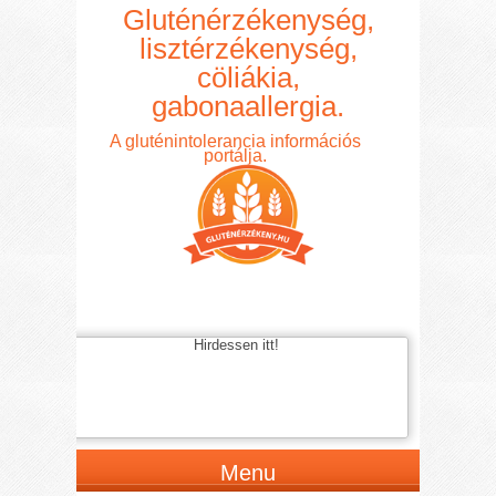
Gluténérzékenység,
lisztérzékenység,
cöliákia,
gabonaallergia.
A gluténintolerancia információs
portálja.
Hirdessen itt!
Menu