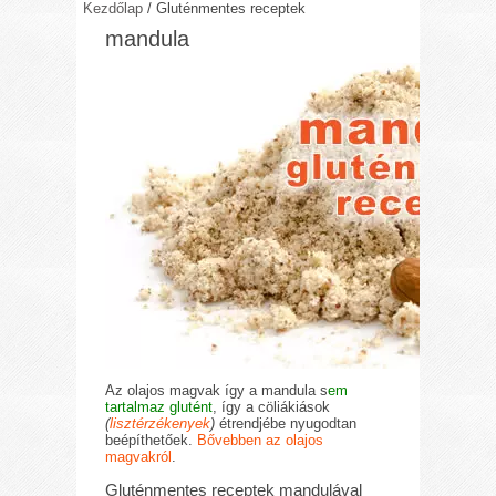
Kezdőlap
/
Gluténmentes receptek
mandula
Az olajos magvak így a mandula s
em
tartalmaz glutént
, így a cöliákiások
(
lisztérzékenyek
)
étrendjébe nyugodtan
beépíthetőek.
Bővebben az olajos
magvakról
.
Gluténmentes receptek mandulával