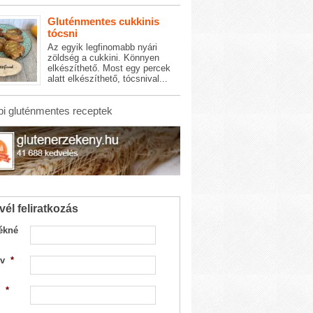
Gluténmentes cukkinis
tócsni
Az egyik legfinomabb nyári
zöldség a cukkini. Könnyen
elkészíthető. Most egy percek
alatt elkészíthető, tócsnival...
i gluténmentes receptek
vél feliratkozás
ékné
v
*
*