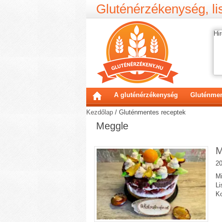
Gluténérzékenység, lis
Hir
A gluténérzékenység
Gluténmen
Kezdőlap
/
Gluténmentes receptek
Meggle
M
20
Mi
Li
Ko