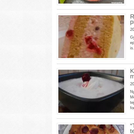
R
p
20
Gy
ep
is
K
m
20
Ny
Me
te
fo
“
t