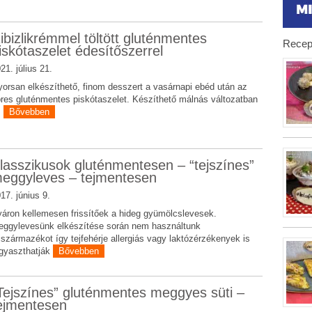
ibizlikrémmel töltött gluténmentes
Recep
iskótaszelet édesítőszerrel
21. július 21.
orsan elkészíthető, finom desszert a vasárnapi ebéd után az
res gluténmentes piskótaszelet. Készíthető málnás változatban
.
Bővebben
lasszikusok gluténmentesen – “tejszínes”
eggyleves – tejmentesen
17. június 9.
áron kellemesen frissítőek a hideg gyümölcslevesek.
ggylevesünk elkészítése során nem használtunk
jszármazékot így tejfehérje allergiás vagy laktózérzékenyek is
gyaszthatják
Bővebben
Tejszínes” gluténmentes meggyes süti –
ejmentesen