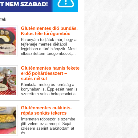
tek
Gluténmentes dió bundás,
Kolos féle túrógombóc
Bizonyára tudjátok már, hogy a
tejfehérje mentes diétából
legjobban a túró hiányzik. Most
elkészítettem túrógombócot,...
Gluténmentes hamis fekete
erdő pohárdesszert –
sütés nélkül
Kánikula, meleg és forróság a
konyhában is. Épp ezért nem is
szerettem volna bekapcsolni a...
Gluténmentes cukkinis-
répás sonkás tekercs
Interneten többször is szembe
jött velem ez a recept. Saját
ízlésem szerint alakítottam át
és...