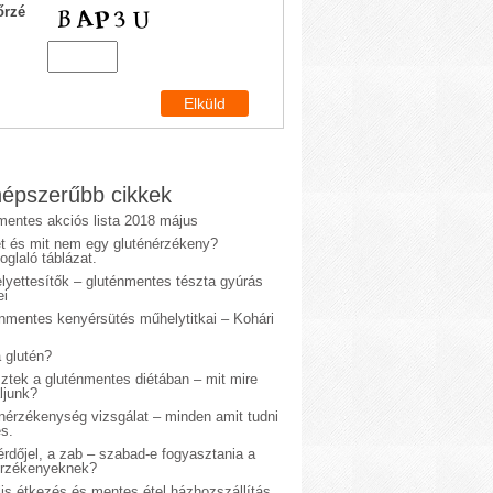
őrzé
épszerűbb cikkek
mentes akciós lista 2018 május
et és mit nem egy gluténérzékeny?
glaló táblázat.
lyettesítők – gluténmentes tészta gyúrás
ei
énmentes kenyérsütés műhelytitkai – Kohári
 glutén?
sztek a gluténmentes diétában – mit mire
ljunk?
énérzékenység vizsgálat – minden amit tudni
s.
rdőjel, a zab – szabad-e fogyasztania a
érzékenyeknek?
is étkezés és mentes étel házhozszállítás