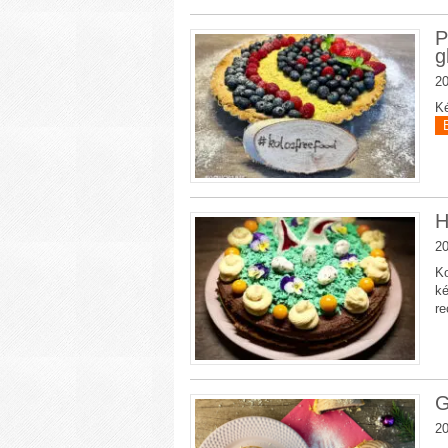
P
g
20
Ké
H
20
Ko
ké
re
G
20