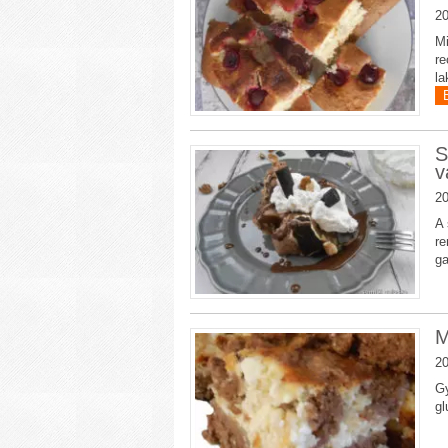
20
Mi
re
la
S
v
20
A 
re
ga
M
20
Gy
gl