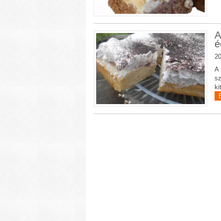
A
é
20
A 
sz
ki