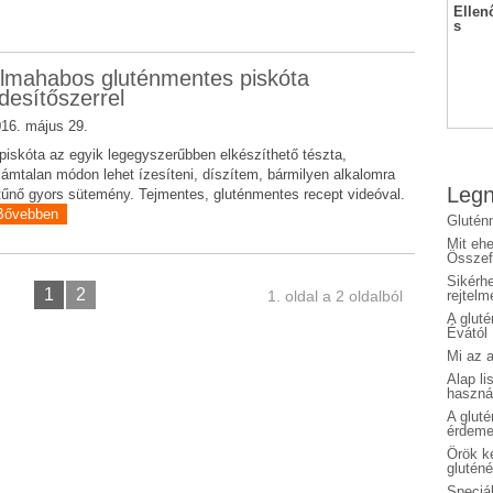
Ellen
s
lmahabos gluténmentes piskóta
desítőszerrel
16. május 29.
piskóta az egyik legegyszerűbben elkészíthető tészta,
ámtalan módon lehet ízesíteni, díszítem, bármilyen alkalomra
Legn
tűnő gyors sütemény. Tejmentes, gluténmentes recept videóval.
Bővebben
Glutén
Mit eh
Összefo
Sikérhe
1
2
1. oldal a 2 oldalból
rejtelm
A glut
Évától
Mi az a
Alap li
haszná
A glut
érdeme
Örök ké
glutén
Speciál