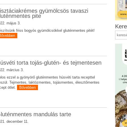
isztáciakrémes gyümölcsös tavaszi
luténmentes pite
22. május 3.
Kere
szítsünk friss bogyós gyümölcsökkel gluténmentes pitét!
Bővebben
úsvéti torta tojás-glutén- és tejmentesen
22. március 3.
los ezzel a gyönyörő gluténmentes húsvéti tarta recepttel
szül. Tejmentes, laktózmentes, tojásmentes, élesztőmentes
cept ötlet.
Bővebben
luténmentes mandulás tarte
21. december 11.