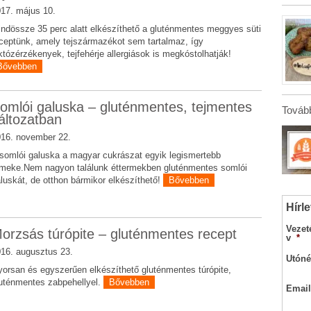
17. május 10.
ndössze 35 perc alatt elkészíthető a gluténmentes meggyes süti
ceptünk, amely tejszármazékot sem tartalmaz, így
któzérzékenyek, tejfehérje allergiások is megkóstolhatják!
Bővebben
omlói galuska – gluténmentes, tejmentes
Tovább
áltozatban
16. november 22.
somlói galuska a magyar cukrászat egyik legismertebb
meke.Nem nagyon találunk éttermekben gluténmentes somlói
luskát, de otthon bármikor elkészíthető!
Bővebben
Hírle
Vezet
orzsás túrópite – gluténmentes recept
v
*
16. augusztus 23.
Utóné
orsan és egyszerűen elkészíthető gluténmentes túrópite,
uténmentes zabpehellyel.
Bővebben
Email