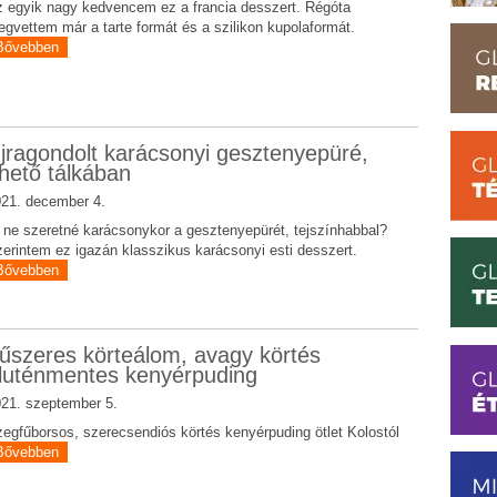
 egyik nagy kedvencem ez a francia desszert. Régóta
gvettem már a tarte formát és a szilikon kupolaformát.
Bővebben
jragondolt karácsonyi gesztenyepüré,
hető tálkában
21. december 4.
 ne szeretné karácsonykor a gesztenyepürét, tejszínhabbal?
erintem ez igazán klasszikus karácsonyi esti desszert.
Bővebben
űszeres körteálom, avagy körtés
luténmentes kenyérpuding
21. szeptember 5.
egfűborsos, szerecsendiós körtés kenyérpuding ötlet Kolostól
Bővebben