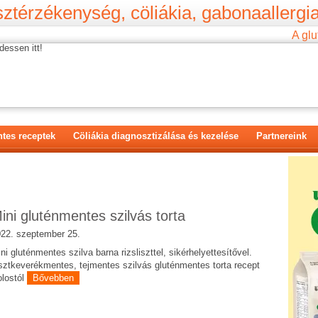
ztérzékenység, cöliákia, gabonaallergia
A glu
dessen itt!
tes receptek
Cöliákia diagnosztizálása és kezelése
Partnereink
ini gluténmentes szilvás torta
22. szeptember 25.
ni gluténmentes szilva barna rizsliszttel, sikérhelyettesítővel.
sztkeverékmentes, tejmentes szilvás gluténmentes torta recept
lostól
Bővebben