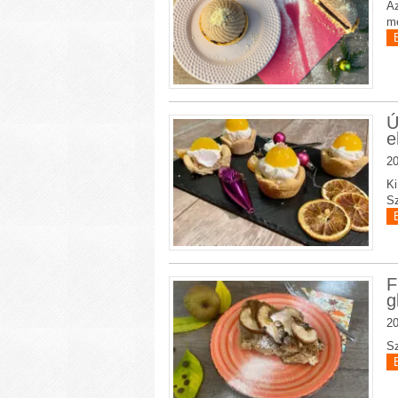
Az
me
Ú
e
20
Ki
Sz
F
g
20
Sz