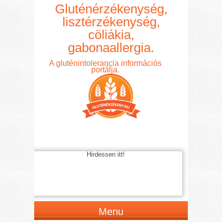
Gluténérzékenység,
lisztérzékenység,
cöliákia,
gabonaallergia.
A gluténintolerancia információs
portálja.
Hirdessen itt!
Menu