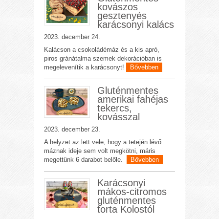
kovászos
gesztenyés
karácsonyi kalács
2023. december 24.
Kalácson a csokoládémáz és a kis apró,
piros gránátalma szemek dekorációban is
megelevenítik a karácsonyt!
Bővebben
Gluténmentes
amerikai fahéjas
tekercs,
kovásszal
2023. december 23.
A helyzet az lett vele, hogy a tetején lévő
máznak ideje sem volt megkötni, máris
megettünk 6 darabot belőle.
Bővebben
Karácsonyi
mákos-citromos
gluténmentes
torta Kolostól