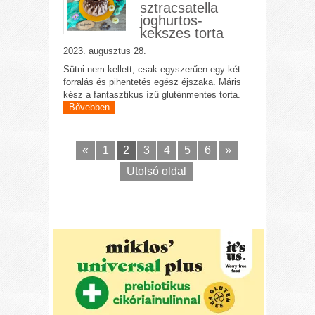
sztracsatella
joghurtos-
kekszes torta
2023. augusztus 28.
Sütni nem kellett, csak egyszerűen egy-két
forralás és pihentetés egész éjszaka. Máris
kész a fantasztikus ízű gluténmentes torta.
Bővebben
«
1
2
3
4
5
6
»
Utolsó oldal