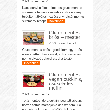
2023. november 26.
Karácsonyi mákos-citromos gluténmentes
sütemény tejmentesen elkészítve növényi
túróalternatívával. Karácsonyi gluténmentes
sütemény recept
Bővebben
Gluténmentes
briós – mesteri
2023. november 21.
Gluténmentes briós - gondoltam egyet, és
elkészítettem kovásszal, sok cukorral és
nem elolvadó cukordísszel a tetején.
Bővebben
Gluténmentes
vegán cukkinis,
csokoládés
muffin
2023. november 17.
Tojásmentes, de a cukkini segített abban,
hogy szaftos maradjon a desszertem. Ha
nem ehettek tojást, próbáljátok ki így.