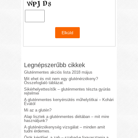
Legnépszerűbb cikkek
Gluténmentes akciós lista 2018 május
Mit ehet és mit nem egy gluténérzékeny?
Összefoglaló táblázat.
Sikérhelyettesítők – gluténmentes tészta gyúrás
rejtelmei
A gluténmentes kenyérsütés műhelytitkai – Kohári
Évától
Mi az a glutén?
Alap lisztek a gluténmentes diétában – mit mire
használjunk?
A gluténérzékenység vizsgálat – minden amit
tudni érdemes.
Örök kérdőjel, a zab – szabad-e fogyasztania a