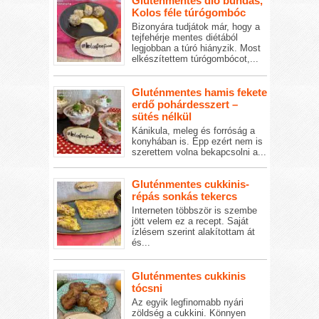
Gluténmentes dió bundás,
Kolos féle túrógombóc
Bizonyára tudjátok már, hogy a
tejfehérje mentes diétából
legjobban a túró hiányzik. Most
elkészítettem túrógombócot,...
Gluténmentes hamis fekete
erdő pohárdesszert –
sütés nélkül
Kánikula, meleg és forróság a
konyhában is. Épp ezért nem is
szerettem volna bekapcsolni a...
Gluténmentes cukkinis-
répás sonkás tekercs
Interneten többször is szembe
jött velem ez a recept. Saját
ízlésem szerint alakítottam át
és...
Gluténmentes cukkinis
tócsni
Az egyik legfinomabb nyári
zöldség a cukkini. Könnyen