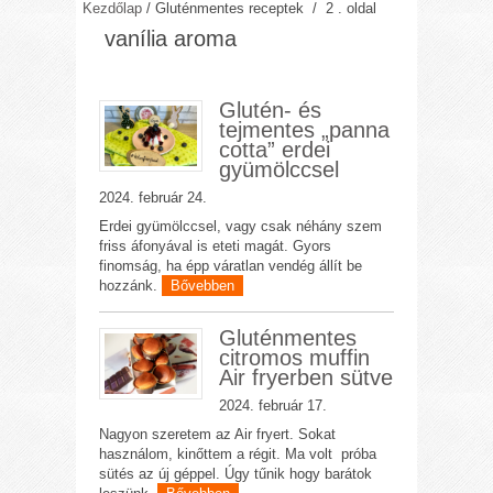
Kezdőlap
/
Gluténmentes receptek
/ 2 . oldal
vanília aroma
Glutén- és
tejmentes „panna
cotta” erdei
gyümölccsel
2024. február 24.
Erdei gyümölccsel, vagy csak néhány szem
friss áfonyával is eteti magát. Gyors
finomság, ha épp váratlan vendég állít be
hozzánk.
Bővebben
Gluténmentes
citromos muffin
Air fryerben sütve
2024. február 17.
Nagyon szeretem az Air fryert. Sokat
használom, kinőttem a régit. Ma volt próba
sütés az új géppel. Úgy tűnik hogy barátok