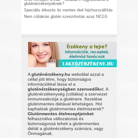
gluténérzékenyeknek?
Speciális étkezés és mentes étel házhozszállítás
Nem cöliákiás glutén szenzitivitás azaz NCGS
A
gluténérzékeny.hu
weboldal azzal a
céllal jött létre, hogy biztonságos
információkkal lássa el a
gluténérzékenységben szenvedők
et. A
gluténérzékenység
(cöliákia)
a szervezet
immunreakciója a gluténere. Kezelése
gluténmentes diétával lehetséges. Hol
kaphatóak gluténmentes élelmiszerek?
Gluténmentes ételreceptjeinket
felhasználva változatossá és
biztonságossá teheti a gluténmentes
diétát a gluténérzékeny számára, vagy
Önmagának.