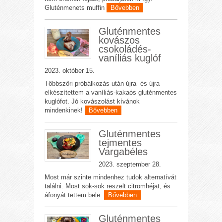
Gluténmenets muffin
Bővebben
Gluténmentes
kovászos
csokoládés-
vaníliás kuglóf
2023. október 15.
Többszöri próbálkozás után újra- és újra
elkészítettem a vaníliás-kakaós gluténmentes
kuglófot. Jó kovászolást kívánok
mindenkinek!
Bővebben
Gluténmentes
tejmentes
Vargabéles
2023. szeptember 28.
Most már szinte mindenhez tudok alternatívát
találni. Most sok-sok reszelt citromhéjat, és
áfonyát tettem bele.
Bővebben
Gluténmentes