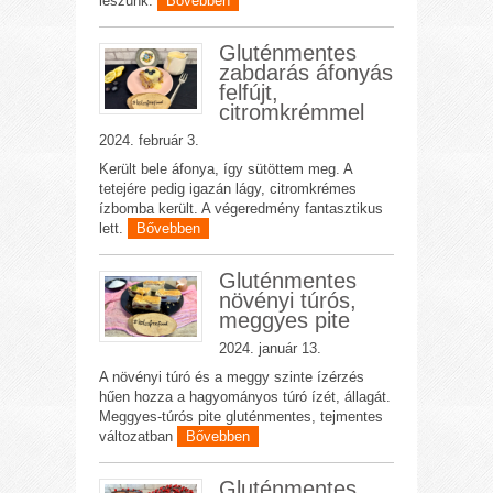
leszünk.
Bővebben
Gluténmentes
zabdarás áfonyás
felfújt,
citromkrémmel
2024. február 3.
Került bele áfonya, így sütöttem meg. A
tetejére pedig igazán lágy, citromkrémes
ízbomba került. A végeredmény fantasztikus
lett.
Bővebben
Gluténmentes
növényi túrós,
meggyes pite
2024. január 13.
A növényi túró és a meggy szinte ízérzés
hűen hozza a hagyományos túró ízét, állagát.
Meggyes-túrós pite gluténmentes, tejmentes
változatban
Bővebben
Gluténmentes