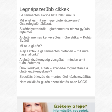
Legnépszerűbb cikkek
Gluténmentes akciós lista 2018 május
Mit ehet és mit nem egy gluténérzékeny?
Összefoglaló táblázat.
Sikérhelyettesítők – gluténmentes tészta gyúrás
rejtelmei
A gluténmentes kenyérsütés műhelytitkai – Kohári
Évától
Mi az a glutén?
Alap lisztek a gluténmentes diétában – mit mire
használjunk?
A gluténérzékenység vizsgálat – minden amit
tudni érdemes.
Örök kérdőjel, a zab – szabad-e fogyasztania a
gluténérzékenyeknek?
Speciális étkezés és mentes étel házhozszállítás
Nem cöliákiás glutén szenzitivitás azaz NCGS