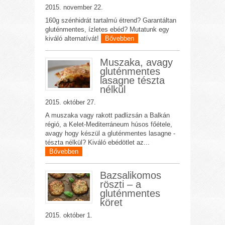
2015. november 22.
160g szénhidrát tartalmú étrend? Garantáltan
gluténmentes, ízletes ebéd? Mutatunk egy
kiváló alternatívát!
Bővebben
Muszaka, avagy
gluténmentes
lasagne tészta
nélkül
2015. október 27.
A muszaka vagy rakott padlizsán a Balkán
régió, a Kelet-Mediterráneum húsos főétele,
avagy hogy készül a gluténmentes lasagne -
tészta nélkül? Kiváló ebédötlet az...
Bővebben
Bazsalikomos
röszti – a
gluténmentes
köret
2015. október 1.