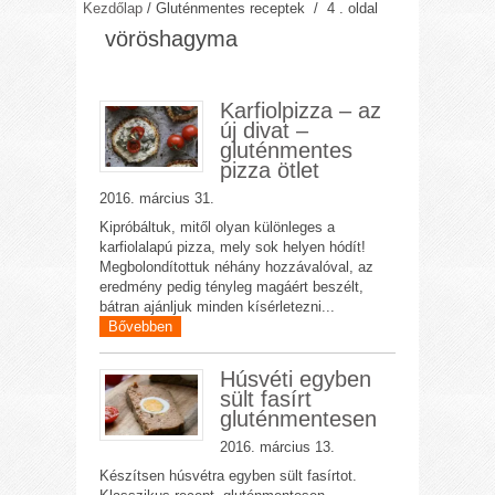
Kezdőlap
/
Gluténmentes receptek
/ 4 . oldal
vöröshagyma
Karfiolpizza – az
új divat –
gluténmentes
pizza ötlet
2016. március 31.
Kipróbáltuk, mitől olyan különleges a
karfiolalapú pizza, mely sok helyen hódít!
Megbolondítottuk néhány hozzávalóval, az
eredmény pedig tényleg magáért beszélt,
bátran ajánljuk minden kísérletezni...
Bővebben
Húsvéti egyben
sült fasírt
gluténmentesen
2016. március 13.
Készítsen húsvétra egyben sült fasírtot.