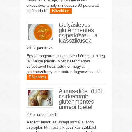
Klasszikus recept, gluténmentesen
elkészítve, amely mindössze 90 perc alatt
elkészíthető!
Bővebben
Gulyásleves
gluténmentes
csipetkével – a
klasszikusok
2016. január 24.
Egy jó magyaros gulyásleves bármelyik hideg
téli napon jólesik. Most gluténmentes
csipetkével készítettük el, hogy a
gluténérzékenyek is bátran fogyaszthassák.
Bővebben
Almás-diós töltött
csirkecomb –
gluténmentes
ünnepi főétel
2015. december 8.
A töltött húsok az ünnepi asztal állandó
szereplői. Mi most a klasszikus szikkadt