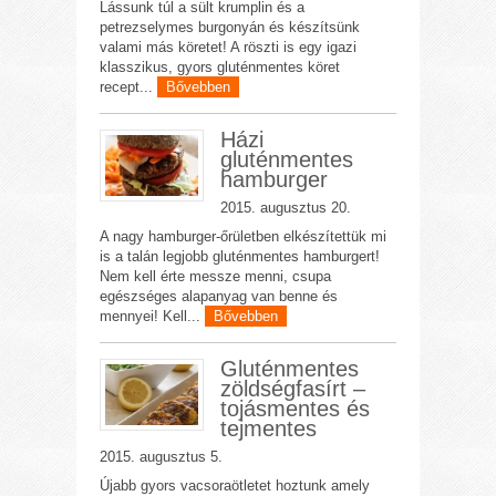
Lássunk túl a sült krumplin és a
petrezselymes burgonyán és készítsünk
valami más köretet! A röszti is egy igazi
klasszikus, gyors gluténmentes köret
recept...
Bővebben
Házi
gluténmentes
hamburger
2015. augusztus 20.
A nagy hamburger-őrületben elkészítettük mi
is a talán legjobb gluténmentes hamburgert!
Nem kell érte messze menni, csupa
egészséges alapanyag van benne és
mennyei! Kell...
Bővebben
Gluténmentes
zöldségfasírt –
tojásmentes és
tejmentes
2015. augusztus 5.
Újabb gyors vacsoraötletet hoztunk amely