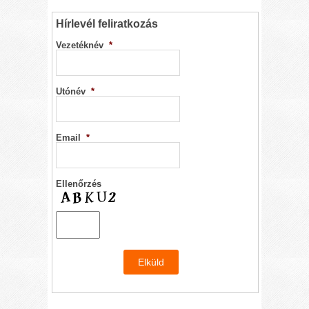
Hírlevél feliratkozás
Vezetéknév
*
Utónév
*
Email
*
Ellenőrzés