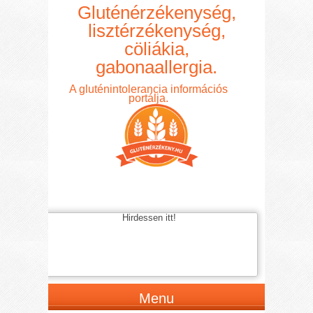
Gluténérzékenység,
lisztérzékenység,
cöliákia,
gabonaallergia.
A gluténintolerancia információs
portálja.
Hirdessen itt!
Menu