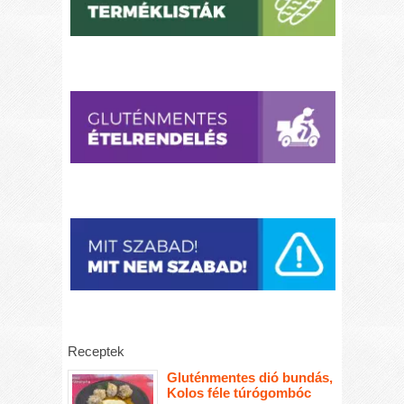
Receptek
Gluténmentes dió bundás,
Kolos féle túrógombóc