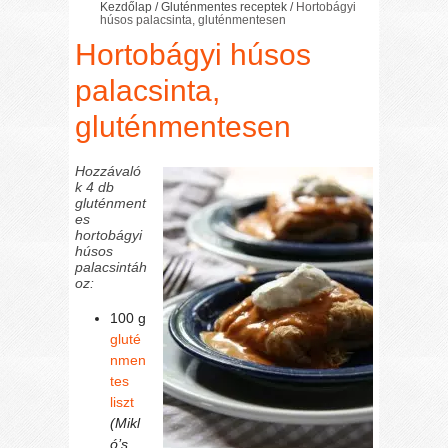
Kezdőlap
/
Gluténmentes receptek
/
Hortobágyi
húsos palacsinta, gluténmentesen
Hortobágyi húsos
palacsinta,
gluténmentesen
Hozzávaló
k 4 db
gluténment
es
hortobágyi
húsos
palacsintáh
oz:
100 g
gluté
nmen
tes
liszt
(Mikl
ó’s