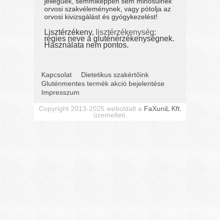
jellegűek, semmiképpen sem minősülnek
orvosi szakvéleménynek, vagy pótolja az
orvosi kivizsgálást és gyógykezelést!
Lisztérzékeny,
lisztérzékenység
:
régies neve a gluténérzékenységnek.
Használata nem pontos.
Kapcsolat
Dietetikus szakértőink
Gluténmentes termék akció bejelentése
Impresszum
Copyright 2013-2025 weboldalt a
FaXuniL Kft.
üzemelteti.