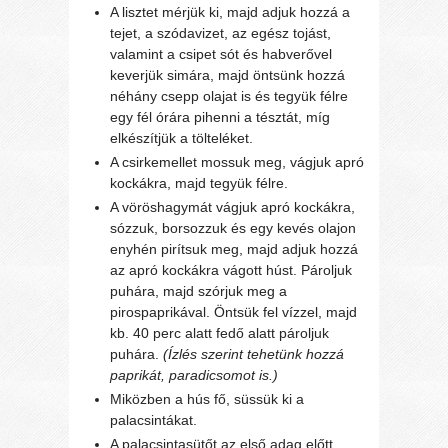
A lisztet mérjük ki, majd adjuk hozzá a
tejet, a szódavizet, az egész tojást,
valamint a csipet sót és habverővel
keverjük simára, majd öntsünk hozzá
néhány csepp olajat is és tegyük félre
egy fél órára pihenni a tésztát, míg
elkészítjük a tölteléket.
A csirkemellet mossuk meg, vágjuk apró
kockákra, majd tegyük félre.
A vöröshagymát vágjuk apró kockákra,
sózzuk, borsozzuk és egy kevés olajon
enyhén pirítsuk meg, majd adjuk hozzá
az apró kockákra vágott húst. Pároljuk
puhára, majd szórjuk meg a
pirospaprikával. Öntsük fel vízzel, majd
kb. 40 perc alatt fedő alatt pároljuk
puhára.
(Ízlés szerint tehetünk hozzá
paprikát, paradicsomot is.)
Miközben a hús fő, süssük ki a
palacsintákat.
A palacsintasütőt az első adag előtt