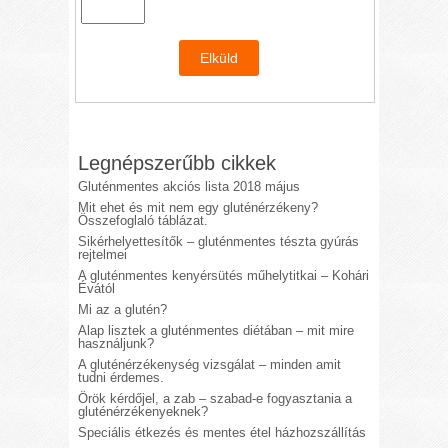
Legnépszerűbb cikkek
Gluténmentes akciós lista 2018 május
Mit ehet és mit nem egy gluténérzékeny?
Összefoglaló táblázat.
Sikérhelyettesítők – gluténmentes tészta gyúrás
rejtelmei
A gluténmentes kenyérsütés műhelytitkai – Kohári
Évától
Mi az a glutén?
Alap lisztek a gluténmentes diétában – mit mire
használjunk?
A gluténérzékenység vizsgálat – minden amit
tudni érdemes.
Örök kérdőjel, a zab – szabad-e fogyasztania a
gluténérzékenyeknek?
Speciális étkezés és mentes étel házhozszállítás