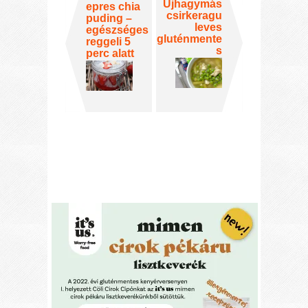
Újhagymás
epres chia
csirkeragu
puding –
leves
egészséges
gluténmente
reggeli 5
s
perc alatt