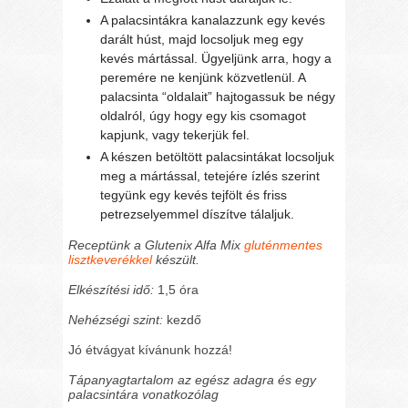
A palacsintákra kanalazzunk egy kevés
darált húst, majd locsoljuk meg egy
kevés mártással. Ügyeljünk arra, hogy a
peremére ne kenjünk közvetlenül. A
palacsinta “oldalait” hajtogassuk be négy
oldalról, úgy hogy egy kis csomagot
kapjunk, vagy tekerjük fel.
A készen betöltött palacsintákat locsoljuk
meg a mártással, tetejére ízlés szerint
tegyünk egy kevés tejfölt és friss
petrezselyemmel díszítve tálaljuk.
Receptünk a Glutenix Alfa Mix
gluténmentes
lisztkeverékkel
készült.
Elkészítési idő:
1,5 óra
Nehézségi szint:
kezdő
Jó étvágyat kívánunk hozzá!
Tápanyagtartalom az egész adagra és egy
palacsintára vonatkozólag