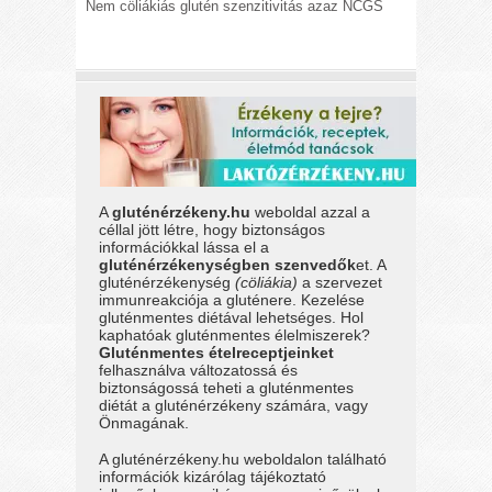
Nem cöliákiás glutén szenzitivitás azaz NCGS
A
gluténérzékeny.hu
weboldal azzal a
céllal jött létre, hogy biztonságos
információkkal lássa el a
gluténérzékenységben szenvedők
et. A
gluténérzékenység
(cöliákia)
a szervezet
immunreakciója a gluténere. Kezelése
gluténmentes diétával lehetséges. Hol
kaphatóak gluténmentes élelmiszerek?
Gluténmentes ételreceptjeinket
felhasználva változatossá és
biztonságossá teheti a gluténmentes
diétát a gluténérzékeny számára, vagy
Önmagának.
A gluténérzékeny.hu weboldalon található
információk kizárólag tájékoztató