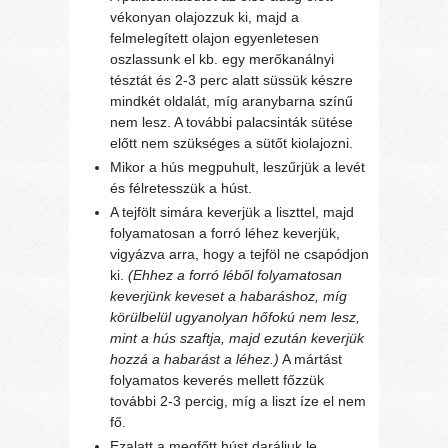
vékonyan olajozzuk ki, majd a
felmelegített olajon egyenletesen
oszlassunk el kb. egy merőkanálnyi
tésztát és 2-3 perc alatt süssük készre
mindkét oldalát, míg aranybarna színű
nem lesz. A további palacsinták sütése
előtt nem szükséges a sütőt kiolajozni.
Mikor a hús megpuhult, leszűrjük a levét
és félretesszük a húst.
A tejfölt simára keverjük a liszttel, majd
folyamatosan a forró léhez keverjük,
vigyázva arra, hogy a tejföl ne csapódjon
ki.
(Ehhez a forró léből folyamatosan
keverjünk keveset a habaráshoz, míg
körülbelül ugyanolyan hőfokú nem lesz,
mint a hús szaftja, majd ezután keverjük
hozzá a habarást a léhez.)
A mártást
folyamatos keverés mellett főzzük
további 2-3 percig, míg a liszt íze el nem
fő.
Ezalatt a megfőtt húst daráljuk le.