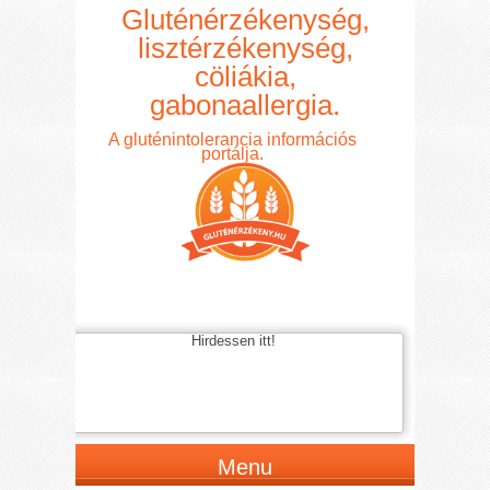
Gluténérzékenység,
lisztérzékenység,
cöliákia,
gabonaallergia.
A gluténintolerancia információs
portálja.
Hirdessen itt!
Menu