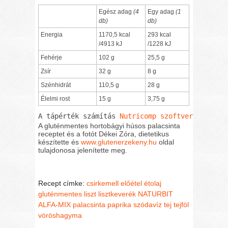
Egész adag
(4
Egy adag
(1
db)
db)
Energia
1170,5 kcal
293 kcal
/4913 kJ
/1228 kJ
Fehérje
102 g
25,5 g
Zsír
32 g
8 g
Szénhidrát
110,5 g
28 g
Élelmi rost
15 g
3,75 g
A tápérték számítás 
Nutricomp szoftverrel
 kész
A gluténmentes hortobágyi húsos palacsinta
receptet és a fotót Dékei Zóra, dietetikus
készítette és
www.glutenerzekeny.hu
oldal
tulajdonosa jelenítette meg.
Recept címke:
csirkemell
előétel
étolaj
gluténmentes liszt
lisztkeverék
NATURBIT
ALFA-MIX
palacsinta
paprika
szódavíz
tej
tejföl
vöröshagyma