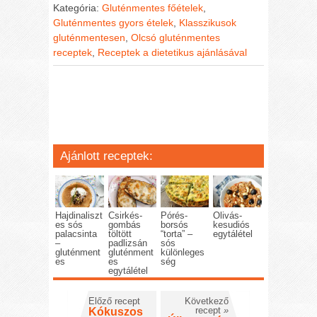
Kategória:
Gluténmentes főételek
,
Gluténmentes gyors ételek
,
Klasszikusok
gluténmentesen
,
Olcsó gluténmentes
receptek
,
Receptek a dietetikus ajánlásával
Ajánlott receptek:
Hajdinaliszt
Csirkés-
Pórés-
Olivás-
es sós
gombás
borsós
kesudiós
palacsinta
töltött
“torta” –
egytálétel
–
padlizsán
sós
gluténment
gluténment
különleges
es
es
ség
egytálétel
Előző recept
Következő
recept
»
Kókuszos