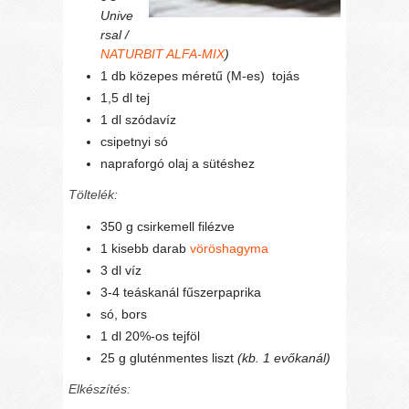
Unive
rsal /
NATURBIT ALFA-MIX
)
1 db közepes méretű (M-es) tojás
1,5 dl tej
1 dl szódavíz
csipetnyi só
napraforgó olaj a sütéshez
Töltelék:
350 g csirkemell filézve
1 kisebb darab
vöröshagyma
3 dl víz
3-4 teáskanál fűszerpaprika
só, bors
1 dl 20%-os tejföl
25 g gluténmentes liszt
(kb. 1 evőkanál)
Elkészítés: