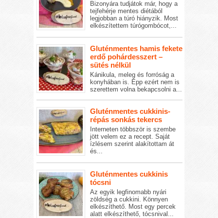
Bizonyára tudjátok már, hogy a
tejfehérje mentes diétából
legjobban a túró hiányzik. Most
elkészítettem túrógombócot,...
Gluténmentes hamis fekete
erdő pohárdesszert –
sütés nélkül
Kánikula, meleg és forróság a
konyhában is. Épp ezért nem is
szerettem volna bekapcsolni a...
Gluténmentes cukkinis-
répás sonkás tekercs
Interneten többször is szembe
jött velem ez a recept. Saját
ízlésem szerint alakítottam át
és...
Gluténmentes cukkinis
tócsni
Az egyik legfinomabb nyári
zöldség a cukkini. Könnyen
elkészíthető. Most egy percek
alatt elkészíthető, tócsnival...