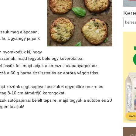
Kere
ssuk meg alaposan,
 le. Ugyanígy járjunk
n nyomkodjuk ki, hogy
azzanak, majd tegyük bele egy keverőtálba.
 üssük fel, majd adjuk a lereszelt alapanyagokhoz.
á a 60 g barna rizslisztet és az apróra vágott friss
ajd kezünk segítségével osszuk 6 egyenlőre részre és
stag 8-10 cm átmérőjű korongokat.
zük sütőpapírral bélelt tepsire, majd tegyük a sütőbe és 20
gen tálaljuk!