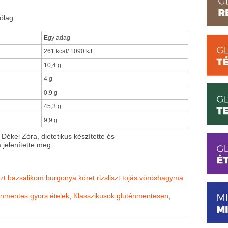
ólag
Egy adag
261 kcal/ 1090 kJ
10,4 g
4 g
0,9 g
45,3 g
9,9 g
 Dékei Zóra, dietetikus készítette és
 jelenítette meg.
zt
bazsalikom
burgonya
köret
rizsliszt
tojás
vöröshagyma
nmentes gyors ételek
,
Klasszikusok gluténmentesen
,