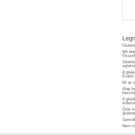
Legn
Glutén
Mit eh
Összefo
Sikérhe
rejtelm
A glut
Évától
Mi az a
Alap li
haszná
A glut
érdeme
Örök ké
glutén
Speciál
Nem cö