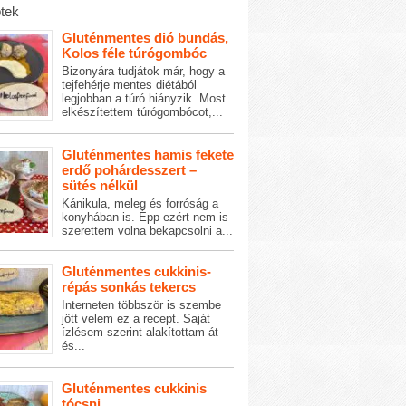
tek
Gluténmentes dió bundás,
Kolos féle túrógombóc
Bizonyára tudjátok már, hogy a
tejfehérje mentes diétából
legjobban a túró hiányzik. Most
elkészítettem túrógombócot,...
Gluténmentes hamis fekete
erdő pohárdesszert –
sütés nélkül
Kánikula, meleg és forróság a
konyhában is. Épp ezért nem is
szerettem volna bekapcsolni a...
Gluténmentes cukkinis-
répás sonkás tekercs
Interneten többször is szembe
jött velem ez a recept. Saját
ízlésem szerint alakítottam át
és...
Gluténmentes cukkinis
tócsni