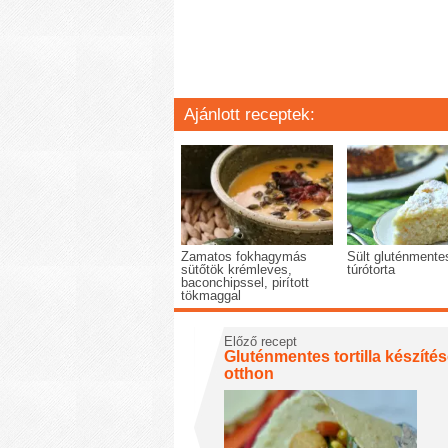
Ajánlott receptek:
Zamatos fokhagymás
Sült gluténmente
sütőtök krémleves,
túrótorta
baconchipssel, pirított
tökmaggal
Előző recept
Gluténmentes tortilla készíté
otthon