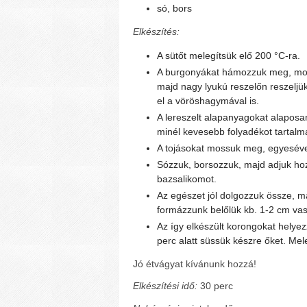
só, bors
Elkészítés:
A sütőt melegítsük elő 200 °C-ra.
A burgonyákat hámozzuk meg, mo
majd nagy lyukú reszelőn reszeljük
el a vöröshagymával is.
A lereszelt alapanyagokat alaposa
minél kevesebb folyadékot tartalm
A tojásokat mossuk meg, egyesével
Sózzuk, borsozzuk, majd adjuk hozz
bazsalikomot.
Az egészet jól dolgozzuk össze, m
formázzunk belőlük kb. 1-2 cm va
Az így elkészült korongokat helyez
perc alatt süssük készre őket. Mele
Jó étvágyat kívánunk hozzá!
Elkészítési idő:
30 perc