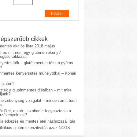
épszerűbb cikkek
mentes akciós lista 2018 május
et és mit nem egy gluténérzékeny?
glaló táblázat.
lyettesítők – gluténmentes tészta gyúrás
ei
énmentes kenyérsütés műhelytitkai – Kohári
 glutén?
sztek a gluténmentes diétában – mit mire
ljunk?
énérzékenység vizsgálat – minden amit tudni
s.
rdőjel, a zab – szabad-e fogyasztania a
érzékenyeknek?
is étkezés és mentes étel házhozszállítás
liákiás glutén szenzitivitás azaz NCGS