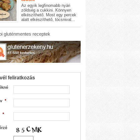
Az egyik legfinomabb nyári
zöldség a cukkini. Könnyen
elkészíthető. Most egy percek
alatt elkészíthető, tócsnival...
i gluténmentes receptek
vél feliratkozás
ékné
v
*
*
őrzé