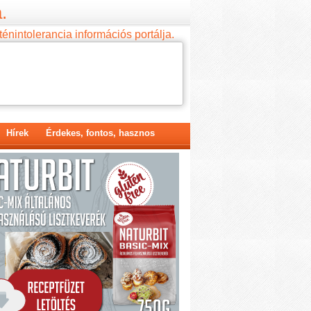
.
ténintolerancia információs portálja.
Hírek
Érdekes, fontos, hasznos