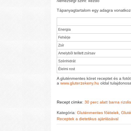
Nehézségi szint:
kezdő
Tápanyagtartalom egy adagra vonatkoz
Energia
Fehérje
Zsír
Amelyből telített zsírsav
Szénhidrát
Élelmi rost
A gluténmentes köret receptet és a fotót
a
www.gluterzekeny.hu
oldal tulajdonosa
Recept címke:
30 perc alatt
barna rizslis
Kategória:
Gluténmentes főételek
,
Gluté
Receptek a dietetikus ajánlásával