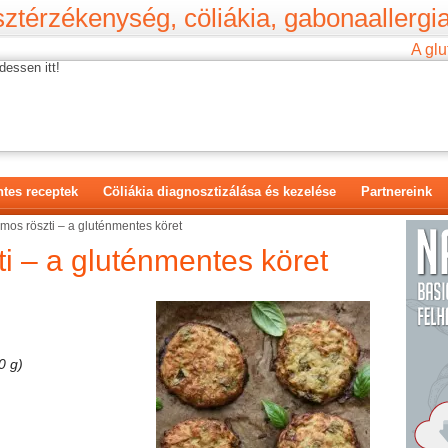
ztérzékenység, cöliákia, gabonaallergia
A glu
dessen itt!
tes receptek
Cöliákia diagnosztizálása és kezelése
Partnereink
mos röszti – a gluténmentes köret
i – a gluténmentes köret
0 g)