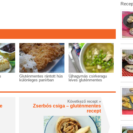
Recep
s
Gluténmentes rántott hús
Újhagymás csirkeragu
különleges panírban
leves gluténmentes
Következő recept
»
se
Zserbós csiga – gluténmentes
recept