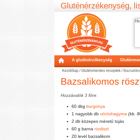
Gluténérzékenység, lis
Hir
A gluténérzékenység
Gluténmen
Kezdőlap
/
Gluténmentes receptek
/
Bazsaliko
Bazsalikomos röszt
Hozzávalók 3 főre:
60 dkg
burgonya
1 nagyobb db
vöröshagyma
(kb. 8
2 db közepes méretű tojás
60 g barna
rizsliszt
20 levél bazsalikom