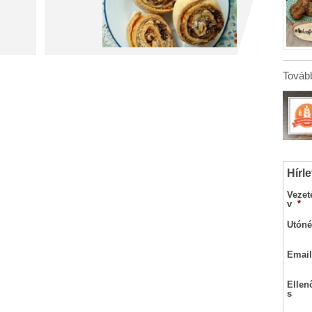
Tovább
Hírle
Vezet
v
*
Utóné
Email
Ellen
s