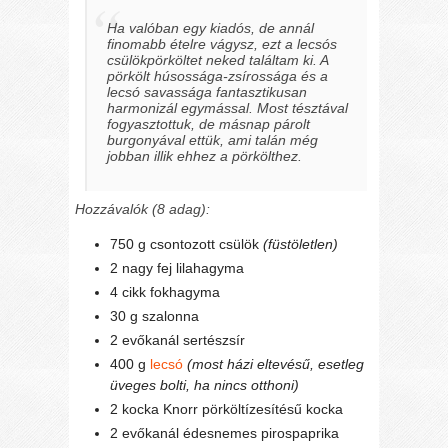
Ha valóban egy kiadós, de annál
finomabb ételre vágysz, ezt a lecsós
csülökpörköltet neked találtam ki. A
pörkölt húsossága-zsírossága és a
lecsó savassága fantasztikusan
harmonizál egymással. Most tésztával
fogyasztottuk, de másnap párolt
burgonyával ettük, ami talán még
jobban illik ehhez a pörkölthez.
Hozzávalók (8 adag):
750 g csontozott csülök
(füstöletlen)
2 nagy fej lilahagyma
4 cikk fokhagyma
30 g szalonna
2 evőkanál sertészsír
400 g
lecsó
(most házi eltevésű, esetleg
üveges bolti, ha nincs otthoni)
2 kocka Knorr pörköltízesítésű kocka
2 evőkanál édesnemes pirospaprika