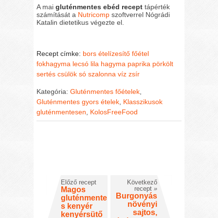
A mai
gluténmentes ebéd recept
tápérték
számítását a
Nutricomp
szoftverrel Nógrádi
Katalin dietetikus végezte el.
Recept címke:
bors
ételízesítő
főétel
fokhagyma
lecsó
lila hagyma
paprika
pörkölt
sertés csülök
só
szalonna
víz
zsír
Kategória:
Gluténmentes főételek
,
Gluténmentes gyors ételek
,
Klasszikusok
gluténmentesen
,
KolosFreeFood
Előző recept
Következő
recept
»
Magos
Burgonyás
gluténmente
növényi
s kenyér
sajtos,
kenyérsütő