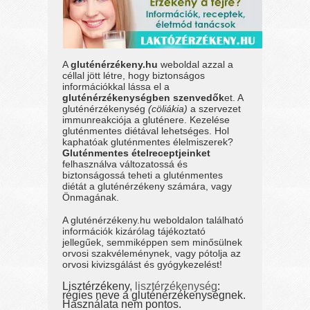
A
gluténérzékeny.hu
weboldal azzal a
céllal jött létre, hogy biztonságos
információkkal lássa el a
gluténérzékenységben szenvedők
et. A
gluténérzékenység
(cöliákia)
a szervezet
immunreakciója a gluténere. Kezelése
gluténmentes diétával lehetséges. Hol
kaphatóak gluténmentes élelmiszerek?
Gluténmentes ételreceptjeinket
felhasználva változatossá és
biztonságossá teheti a gluténmentes
diétát a gluténérzékeny számára, vagy
Önmagának.
A gluténérzékeny.hu weboldalon található
információk kizárólag tájékoztató
jellegűek, semmiképpen sem minősülnek
orvosi szakvéleménynek, vagy pótolja az
orvosi kivizsgálást és gyógykezelést!
Lisztérzékeny,
lisztérzékenység
:
régies neve a gluténérzékenységnek.
Használata nem pontos.