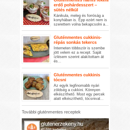
erdő pohárdesszert –
sütés nélkül
Kánikula, meleg és forróság a
konyhában is. Épp ezért nem is
szerettem volna bekapcsolni a...
Gluténmentes cukkinis-
répás sonkás tekercs
Interneten többször is szembe
jött velem ez a recept. Saját
ízlésem szerint alakítottam át
és...
Gluténmentes cukkinis
tócsni
Az egyik legfinomabb nyári
zöldség a cukkini. Könnyen
elkészíthető. Most egy percek
alatt elkészíthető, tócsnival...
További gluténmentes receptek