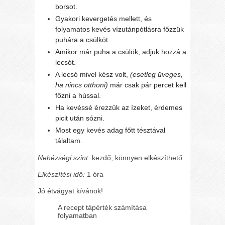
borsot.
Gyakori kevergetés mellett, és
folyamatos kevés vízutánpótlásra főzzük
puhára a csülköt.
Amikor már puha a csülök, adjuk hozzá a
lecsót.
A lecsó mivel kész volt,
(esetleg üveges,
ha nincs otthoni)
már csak pár percet kell
főzni a hússal.
Ha kevéssé érezzük az ízeket, érdemes
picit után sózni.
Most egy kevés adag főtt tésztával
tálaltam.
Nehézségi szint
: kezdő, könnyen elkészíthető
Elkészítési idő:
1 óra
Jó étvágyat kívánok!
A recept tápérték számítása
folyamatban