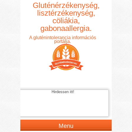
Gluténérzékenység,
lisztérzékenység,
cöliákia,
gabonaallergia.
A gluténintolerancia információs
portálja.
Hirdessen itt!
Menu