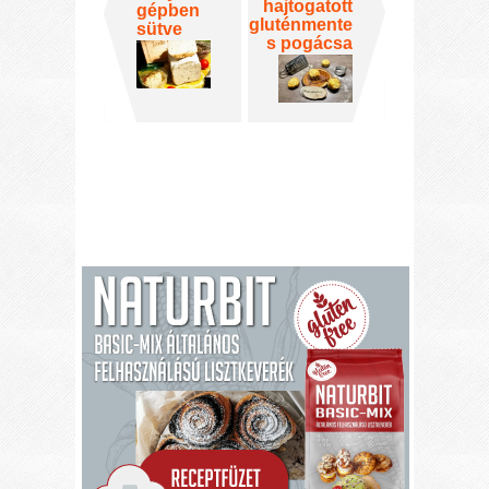
hajtogatott
gépben
gluténmente
sütve
s pogácsa