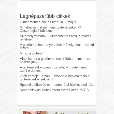
Legnépszerűbb cikkek
Gluténmentes akciós lista 2018 május
Mit ehet és mit nem egy gluténérzékeny?
Összefoglaló táblázat.
Sikérhelyettesítők – gluténmentes tészta gyúrás
rejtelmei
A gluténmentes kenyérsütés műhelytitkai – Kohári
Évától
Mi az a glutén?
Alap lisztek a gluténmentes diétában – mit mire
használjunk?
A gluténérzékenység vizsgálat – minden amit
tudni érdemes.
Örök kérdőjel, a zab – szabad-e fogyasztania a
gluténérzékenyeknek?
Speciális étkezés és mentes étel házhozszállítás
Nem cöliákiás glutén szenzitivitás azaz NCGS