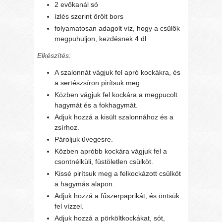
2 evőkanál só
ízlés szerint őrölt bors
folyamatosan adagolt víz, hogy a csülök
megpuhuljon, kezdésnek 4 dl
Elkészítés:
A szalonnát vágjuk fel apró kockákra, és
a sertészsíron pirítsuk meg.
Közben vágjuk fel kockára a megpucolt
hagymát és a fokhagymát.
Adjuk hozzá a kisült szalonnához és a
zsírhoz.
Pároljuk üvegesre.
Közben apróbb kockára vágjuk fel a
csontnélküli, füstöletlen csülköt.
Kissé pirítsuk meg a felkockázott csülköt
a hagymás alapon.
Adjuk hozzá a fűszerpaprikát, és öntsük
fel vízzel.
Adjuk hozzá a pörköltkockákat, sót,