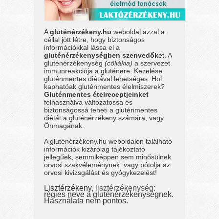
A
gluténérzékeny.hu
weboldal azzal a
céllal jött létre, hogy biztonságos
információkkal lássa el a
gluténérzékenységben szenvedők
et. A
gluténérzékenység
(cöliákia)
a szervezet
immunreakciója a gluténere. Kezelése
gluténmentes diétával lehetséges. Hol
kaphatóak gluténmentes élelmiszerek?
Gluténmentes ételreceptjeinket
felhasználva változatossá és
biztonságossá teheti a gluténmentes
diétát a gluténérzékeny számára, vagy
Önmagának.
A gluténérzékeny.hu weboldalon található
információk kizárólag tájékoztató
jellegűek, semmiképpen sem minősülnek
orvosi szakvéleménynek, vagy pótolja az
orvosi kivizsgálást és gyógykezelést!
Lisztérzékeny,
lisztérzékenység
:
régies neve a gluténérzékenységnek.
Használata nem pontos.