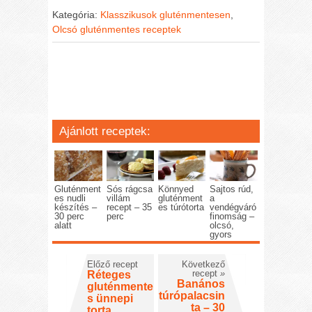
Kategória:
Klasszikusok gluténmentesen
,
Olcsó gluténmentes receptek
Ajánlott receptek:
Gluténment
Sós rágcsa
Könnyed
Sajtos rúd,
es nudli
villám
gluténment
a
készítés –
recept – 35
es túrótorta
vendégváró
30 perc
perc
finomság –
alatt
olcsó,
gyors
Előző recept
Következő
recept
»
Réteges
Banános
gluténmente
túrópalacsin
s ünnepi
ta – 30
torta