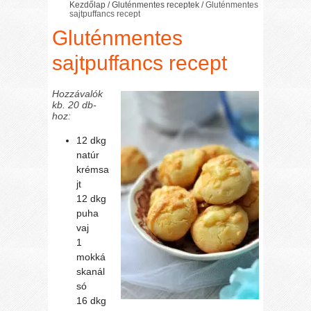
Kezdőlap
/
Gluténmentes receptek
/
Gluténmentes
sajtpuffancs recept
Gluténmentes
sajtpuffancs recept
Hozzávalók
kb. 20 db-
hoz:
12 dkg
natúr
krémsa
jt
12 dkg
puha
vaj
1
mokká
skanál
só
16 dkg