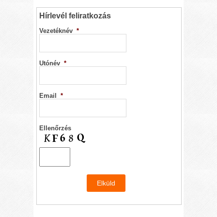
Hírlevél feliratkozás
Vezetéknév
*
Utónév
*
Email
*
Ellenőrzés