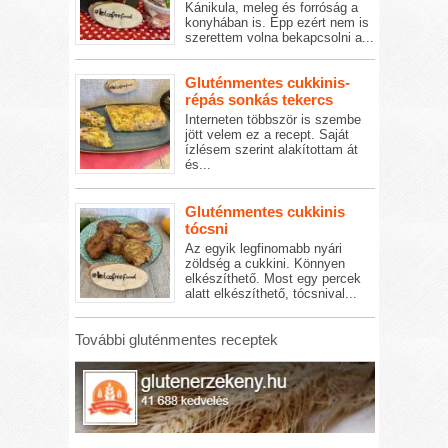
Kánikula, meleg és forróság a
konyhában is. Épp ezért nem is
szerettem volna bekapcsolni a...
Gluténmentes cukkinis-
répás sonkás tekercs
Interneten többször is szembe
jött velem ez a recept. Saját
ízlésem szerint alakítottam át
és...
Gluténmentes cukkinis
tócsni
Az egyik legfinomabb nyári
zöldség a cukkini. Könnyen
elkészíthető. Most egy percek
alatt elkészíthető, tócsnival...
További gluténmentes receptek