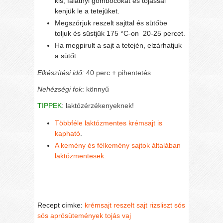
kis, falatnyi gombócokat és tojással
kenjük le a tetejüket.
Megszórjuk reszelt sajttal és sütőbe
toljuk és süstjük 175 °C-on 20-25 percet.
Ha megpirult a sajt a tetején, elzárhatjuk
a sütőt.
Elkészítési idő:
40 perc + pihentetés
Nehézségi fok
: könnyű
TIPPEK
: laktózérzékenyeknek!
Többféle laktózmentes krémsajt is
kapható
.
A kemény és félkemény sajtok általában
laktózmentesek.
Recept címke:
krémsajt
reszelt sajt
rizsliszt
sós
sós aprósütemények
tojás
vaj