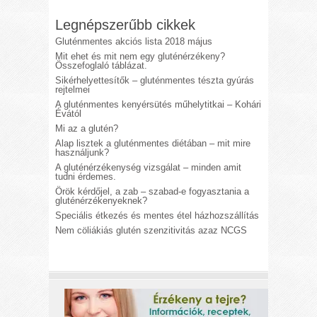
Legnépszerűbb cikkek
Gluténmentes akciós lista 2018 május
Mit ehet és mit nem egy gluténérzékeny?
Összefoglaló táblázat.
Sikérhelyettesítők – gluténmentes tészta gyúrás
rejtelmei
A gluténmentes kenyérsütés műhelytitkai – Kohári
Évától
Mi az a glutén?
Alap lisztek a gluténmentes diétában – mit mire
használjunk?
A gluténérzékenység vizsgálat – minden amit
tudni érdemes.
Örök kérdőjel, a zab – szabad-e fogyasztania a
gluténérzékenyeknek?
Speciális étkezés és mentes étel házhozszállítás
Nem cöliákiás glutén szenzitivitás azaz NCGS