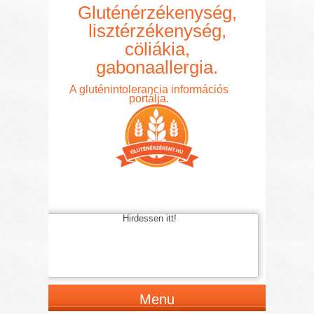
Gluténérzékenység,
lisztérzékenység,
cöliákia,
gabonaallergia.
A gluténintolerancia információs
portálja.
Hirdessen itt!
Menu