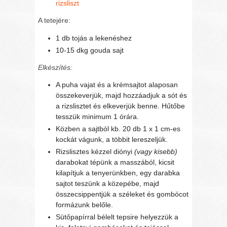
rizsliszt
A tetejére:
1 db tojás a lekenéshez
10-15 dkg gouda sajt
Elkészítés:
A puha vajat és a krémsajtot alaposan
összekeverjük, majd hozzáadjuk a sót és
a rizslisztet és elkeverjük benne. Hűtőbe
tesszük minimum 1 órára.
Közben a sajtból kb. 20 db 1 x 1 cm-es
kockát vágunk, a többit lereszeljük.
Rizslisztes kézzel diónyi
(vagy kisebb)
darabokat tépünk a masszából, kicsit
kilapítjuk a tenyerünkben, egy darabka
sajtot teszünk a közepébe, majd
összecsippentjük a széleket és gombócot
formázunk belőle.
Sütőpapírral bélelt tepsire helyezzük a