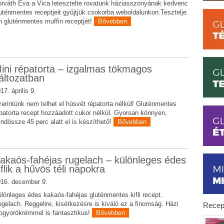
rváth Éva a Vica letesztelte rovatunk háziasszonyának kedvenc
uténmentes receptjeit gyűjtjük csokorba weboldalunkon.Tesztelje
 gluténmentes muffin receptjét!
Bővebben
ini répatorta – izgalmas tökmagos
áltozatban
17. április 9.
erintünk nem telhet el húsvét répatorta nélkül! Gluténmentes
patorta recept hozzáadott cukor nélkül. Gyorsan könnyen,
ndössze 45 perc alatt el is készíthető!
Bővebben
akaós-fahéjas rugelach – különleges édes
iflik a hűvös téli napokra
16. december 9.
lönleges édes kakaós-fahéjas gluténmentes kifli recept.
gelach. Reggelire, kisétkezésre is kiváló ez a finomság. Házi
Recep
gyorókrémmel is fantasztikus!
Bővebben