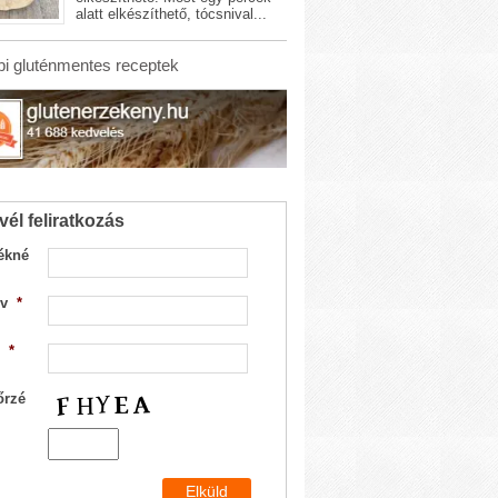
alatt elkészíthető, tócsnival...
i gluténmentes receptek
vél feliratkozás
ékné
v
*
*
őrzé