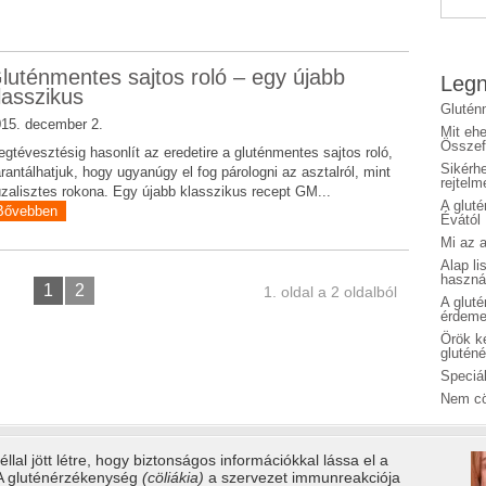
luténmentes sajtos roló – egy újabb
Legn
lasszikus
Glutén
15. december 2.
Mit eh
Összefo
gtévesztésig hasonlít az eredetire a gluténmentes sajtos roló,
Sikérhe
rantálhatjuk, hogy ugyanúgy el fog párologni az asztalról, mint
rejtelm
zalisztes rokona. Egy újabb klasszikus recept GM...
A glut
Bővebben
Évától
Mi az a
Alap li
haszná
1
2
1. oldal a 2 oldalból
A glut
érdeme
Örök ké
glutén
Speciál
Nem cö
llal jött létre, hogy biztonságos információkkal lássa el a
 A gluténérzékenység
(cöliákia)
a szervezet immunreakciója