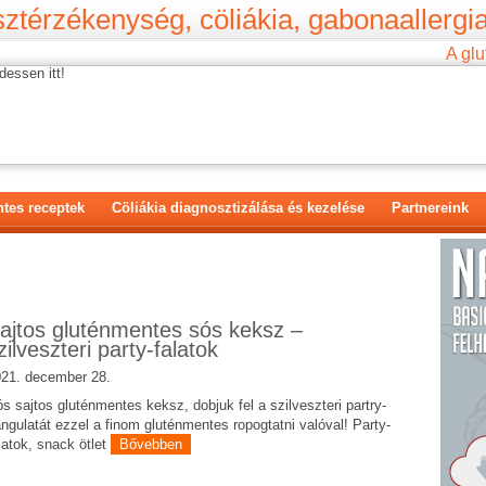
ztérzékenység, cöliákia, gabonaallergia
A glu
dessen itt!
tes receptek
Cöliákia diagnosztizálása és kezelése
Partnereink
ajtos gluténmentes sós keksz –
zilveszteri party-falatok
21. december 28.
s sajtos gluténmentes keksz, dobjuk fel a szilveszteri partry-
ngulatát ezzel a finom gluténmentes ropogtatni valóval! Party-
latok, snack ötlet
Bővebben