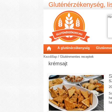
Gluténérzékenység, lis
Hir
A gluténérzékenység
Gluténmen
Kezdőlap
/
Gluténmentes receptek
krémsajt
S
s
20
Só
ha
fa