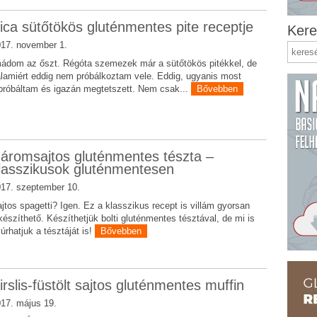
ica sütőtökös gluténmentes pite receptje
Kere
17. november 1.
ádom az őszt. Régóta szemezek már a sütőtökös pitékkel, de
lamiért eddig nem próbálkoztam vele. Eddig, ugyanis most
próbáltam és igazán megtetszett. Nem csak...
Bővebben
áromsajtos gluténmentes tészta –
lasszikusok gluténmentesen
17. szeptember 10.
jtos spagetti? Igen. Ez a klasszikus recept is villám gyorsan
készíthető. Készíthetjük bolti gluténmentes tésztával, de mi is
úrhatjuk a tésztáját is!
Bővebben
irslis-füstölt sajtos gluténmentes muffin
17. május 19.