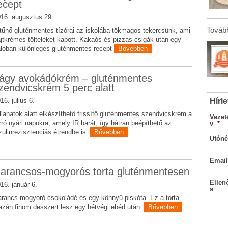
ecept
16. augusztus 29.
Tovább
tűnő gluténmentes tízórai az iskolába tökmagos tekercsünk, ami
jtkrémes tölteléket kapott. Kakaós és pizzás csigák után egy
lóban különleges gluténmentes recept
Bővebben
ágy avokádókrém – gluténmentes
zendvicskrém 5 perc alatt
Hírle
16. július 6.
llanatok alatt elkészíthető frissítő gluténmentes szendvicskrém a
Vezet
rró nyári napokra, amely IR barát, így bátran beépíthető az
v
*
zulinrezisztenciás étrendbe is.
Bővebben
Utóné
Email
arancsos-mogyorós torta gluténmentesen
Ellen
16. január 6.
s
rancs-mogyoró-csokoládé és egy könnyű piskóta. Ez a torta
azán finom desszert lesz egy hétvégi ebéd után.
Bővebben