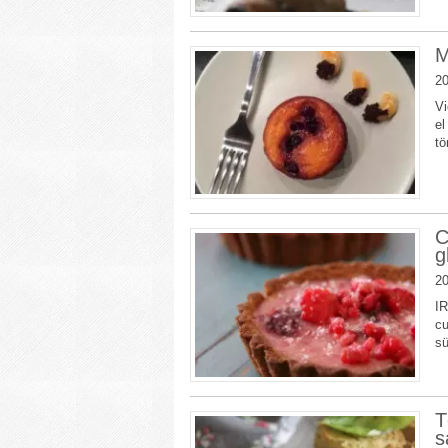
M
20
Vi
el
tö
C
g
20
IR
cu
sü
T
s