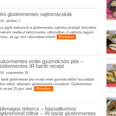
ini gluténmentes sajttortácskák
16. október 1.
ca egyik kedvencét a gluténmentes sajttorta receptjét készítette
 nekünk ráadásul laktózmentes változatban. A sajttorta nagyon
mény, de így mini változatban kitűnő!
Bővebben
ukormentes erdei gyümölcsös pite –
luténmentes IR barát recept
16. szeptember 29.
 barát gluténmente pite recept erdei gyümölcsökkel hozzáadott
kor nélkül, alternatív gluténmenetes lisztekkel. Gluténmentes
ti recept 25 perc alatt.
Bővebben
ökmagos tekercs – bazsalikomos
ajtkrémmel töltve – IR barát gluténmentes