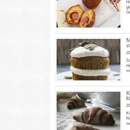
Ho
gl
Ön
M
v
20
Sz
ré
mi
K
k
20
Kü
Ru
mo