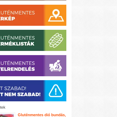
tek
Gluténmentes dió bundás,