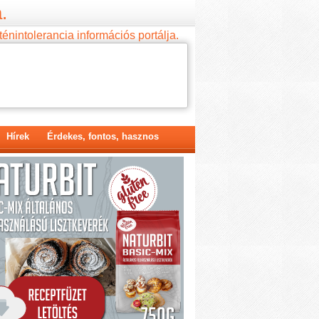
.
ténintolerancia információs portálja.
Hírek
Érdekes, fontos, hasznos