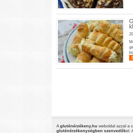
G
k
20
Me
ga
bú
A
gluténérzékeny.hu
weboldal azzal a cé
gluténérzékenységben szenvedők
et.