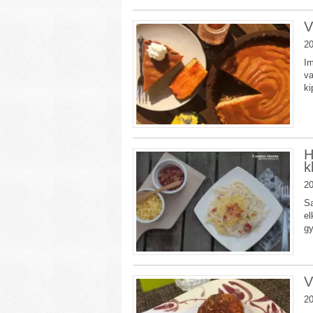
V
20
Im
va
ki
H
k
20
Sa
el
gy
V
20