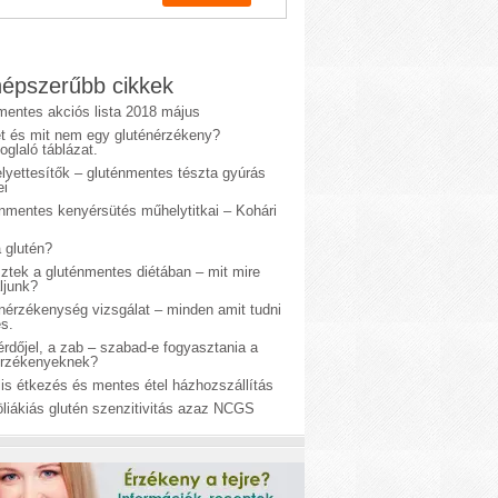
épszerűbb cikkek
mentes akciós lista 2018 május
et és mit nem egy gluténérzékeny?
glaló táblázat.
lyettesítők – gluténmentes tészta gyúrás
ei
énmentes kenyérsütés műhelytitkai – Kohári
 glutén?
sztek a gluténmentes diétában – mit mire
ljunk?
énérzékenység vizsgálat – minden amit tudni
s.
rdőjel, a zab – szabad-e fogyasztania a
érzékenyeknek?
is étkezés és mentes étel házhozszállítás
liákiás glutén szenzitivitás azaz NCGS