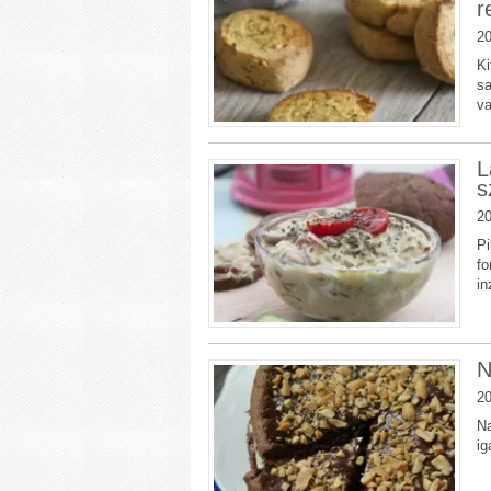
r
20
Ki
sa
va
L
s
20
Pi
fo
in
N
20
Na
ig