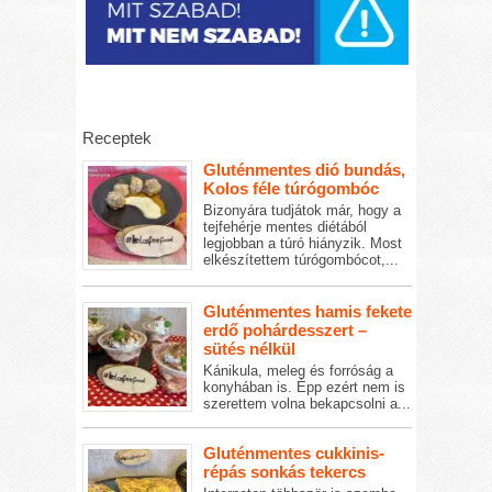
Receptek
Gluténmentes dió bundás,
Kolos féle túrógombóc
Bizonyára tudjátok már, hogy a
tejfehérje mentes diétából
legjobban a túró hiányzik. Most
elkészítettem túrógombócot,...
Gluténmentes hamis fekete
erdő pohárdesszert –
sütés nélkül
Kánikula, meleg és forróság a
konyhában is. Épp ezért nem is
szerettem volna bekapcsolni a...
Gluténmentes cukkinis-
répás sonkás tekercs