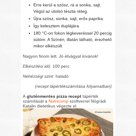
Erre kerül a szósz, rá a sonka, sajt.
Végül az utolsó tészta réteg.
Újra szósz, sonka, sajt, erős paprika.
Így kelesztem duplájára.
180 °C-on fokon légkeveréssel 20 percig
sütöm. A Színén, illatán látható, érezhető
mikor elkészült
Nagyon finom lett. Jó étvágyat kívánok!
Elkészítési idő:
100 perc
Nehézségi szint:
haladó
(recept tápértékszámítása folyamatban)
A
gluténmentes pizza recept
tápérték
számítását a
Nutricomp
szoftverrel Nógrádi
Katalin dietetikus végezte el.