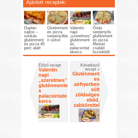
Ajánlott receptek:
Duplán
Gluténment
Valentin
Óriás
sajtos –
es pizza
napi
serpenyős
sonkás
serpenyőbe
„szerelmes”
gluténment
gluténment
n sütve
gluténment
es pizza
es pizza 45
es
Mester
perc alatt
palacsintat
család
ekercs
lisztekből
Előző recept
Következő
recept
»
Valentin
Gluténment
napi
es
„szerelmes”
airfryerben
gluténmente
sült
s
zöldséges
palacsintate
ebéd,
kercs
zabkörettel