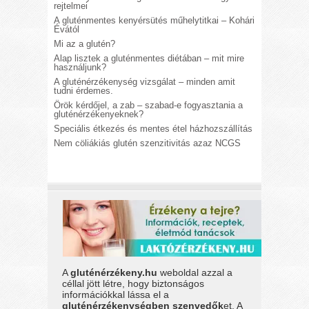
rejtelmei
A gluténmentes kenyérsütés műhelytitkai – Kohári
Évától
Mi az a glutén?
Alap lisztek a gluténmentes diétában – mit mire
használjunk?
A gluténérzékenység vizsgálat – minden amit
tudni érdemes.
Örök kérdőjel, a zab – szabad-e fogyasztania a
gluténérzékenyeknek?
Speciális étkezés és mentes étel házhozszállítás
Nem cöliákiás glutén szenzitivitás azaz NCGS
A
gluténérzékeny.hu
weboldal azzal a
céllal jött létre, hogy biztonságos
információkkal lássa el a
gluténérzékenységben szenvedők
et. A