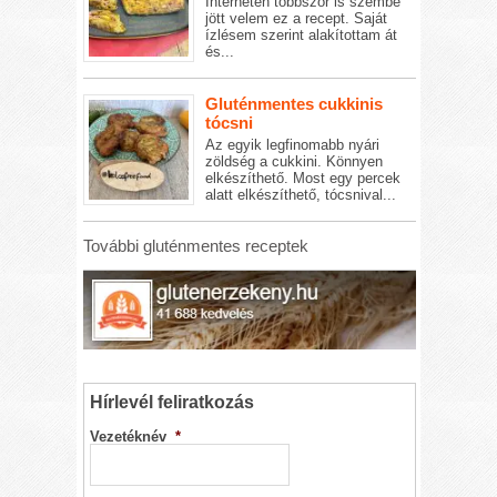
Interneten többször is szembe
jött velem ez a recept. Saját
ízlésem szerint alakítottam át
és...
Gluténmentes cukkinis
tócsni
Az egyik legfinomabb nyári
zöldség a cukkini. Könnyen
elkészíthető. Most egy percek
alatt elkészíthető, tócsnival...
További gluténmentes receptek
Hírlevél feliratkozás
Vezetéknév
*