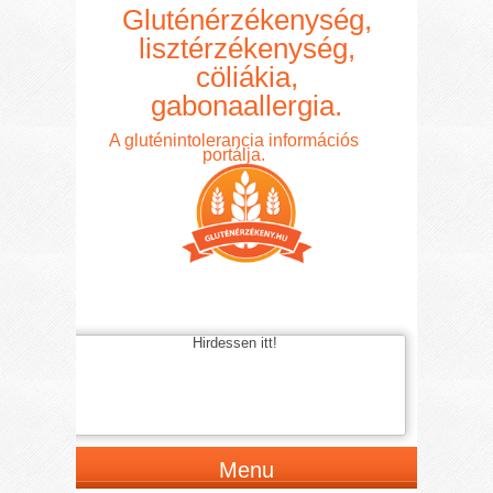
Gluténérzékenység,
lisztérzékenység,
cöliákia,
gabonaallergia.
A gluténintolerancia információs
portálja.
Hirdessen itt!
Menu