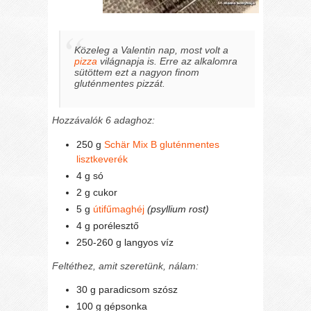
Közeleg a Valentin nap, most volt a
pizza
világnapja is. Erre az alkalomra
sütöttem ezt a nagyon finom
gluténmentes pizzát.
Hozzávalók 6 adaghoz:
250 g
Schär Mix B gluténmentes
lisztkeverék
4 g só
2 g cukor
5 g
útifűmaghéj
(psyllium rost)
4 g porélesztő
250-260 g langyos víz
Feltéthez, amit szeretünk, nálam:
30 g paradicsom szósz
100 g gépsonka