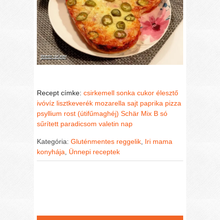
Recept címke:
csirkemell sonka
cukor
élesztő
ivóvíz
lisztkeverék
mozarella sajt
paprika
pizza
psyllium rost (útifűmaghéj)
Schär Mix B
só
sűrített paradicsom
valetin nap
Kategória:
Gluténmentes reggelik
,
Iri mama
konyhája
,
Ünnepi receptek