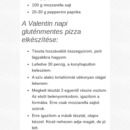
100 g mozzarella sajt
20-30 g pepperóni paprika
A Valentin napi
gluténmentes pizza
elkészítése:
Tészta hozzávalóit összegyúrom, picit
lágyabbra hagyom.
Lefedve 30 percig, a konyhapulton
kelesztem.
A szív alakú tortaformát vékonyan olajjal
lekenem.
Megkelt tésztát 3 egyenlő részre osztom.
Az elsőt belenyomkodom, igazítom a
formába. Erre csak mozzarella sajtot
szórok.
Erre igazítom a másik tésztát, olajos
kézzel. Kicsit nehezen adja magát, de jó
lett.