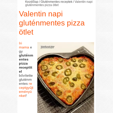
Kezdőlap
/
Gluténmentes receptek
/
Valentin napi
gluténmentes pizza ötlet
Valentin napi
gluténmentes pizza
ötlet
Iri
mama
e
gy
gluténm
entes
pizza
recepttt
el
bővítette
gluténm
entes
re
ceptgyűjt
eményü
nket
!