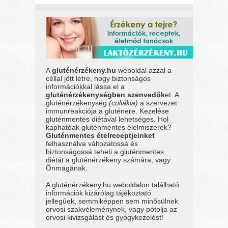
A
gluténérzékeny.hu
weboldal azzal a
céllal jött létre, hogy biztonságos
információkkal lássa el a
gluténérzékenységben szenvedők
et. A
gluténérzékenység
(cöliákia)
a szervezet
immunreakciója a gluténere. Kezelése
gluténmentes diétával lehetséges. Hol
kaphatóak gluténmentes élelmiszerek?
Gluténmentes ételreceptjeinket
felhasználva változatossá és
biztonságossá teheti a gluténmentes
diétát a gluténérzékeny számára, vagy
Önmagának.
A gluténérzékeny.hu weboldalon található
információk kizárólag tájékoztató
jellegűek, semmiképpen sem minősülnek
orvosi szakvéleménynek, vagy pótolja az
orvosi kivizsgálást és gyógykezelést!