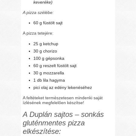
keveréke)
A pizza szélébe:
60 g füstölt sajt
A pizza tetejére:
25 g ketchup
30 g chorizo
100 g gépsonka
60 g reszelt füstölt sajt
30 g mozzarella
1 db lila hagyma
pici olaj az edény lekenéséhez
A feltéteket természetesen mindenki saját
ízlésének megfelelően készítse!
A Duplán sajtos – sonkás
gluténmentes pizza
elkészítése: