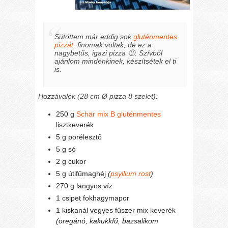
Sütöttem már eddig sok
gluténmentes
pizzát
, finomak voltak, de ez a
nagybetűs, igazi pizza 🙂. Szívből
ajánlom mindenkinek, készítsétek el ti
is.
Hozzávalók (28 cm
Ø pizza 8 szelet):
250 g
Schär mix B gluténmentes
lisztkeverék
5 g porélesztő
5 g só
2 g cukor
5 g útifűmaghéj
(
psyllium rost
)
270 g langyos víz
1 csipet fokhagymapor
1 kiskanál vegyes fűszer mix keverék
(oregánó, kakukkfű, bazsalikom