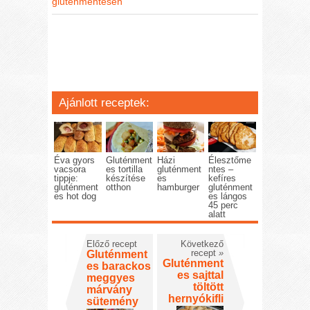
gluténmentesen
Ajánlott receptek:
Éva gyors
Gluténment
Házi
Élesztőme
vacsora
es tortilla
gluténment
ntes –
tippje:
készítése
es
kefíres
gluténment
otthon
hamburger
gluténment
es hot dog
es lángos
45 perc
alatt
Előző recept
Következő
recept
»
Gluténment
Gluténment
es barackos
es sajttal
meggyes
töltött
márvány
hernyókifli
sütemény