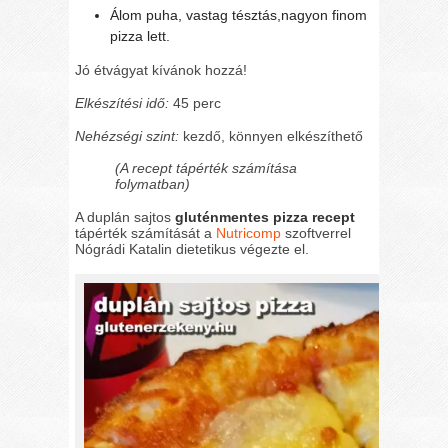
Álom puha, vastag tésztás,nagyon finom
pizza lett.
Jó étvágyat kívánok hozzá!
Elkészítési idő:
45 perc
Nehézségi szint:
kezdő, könnyen elkészíthető
(A recept tápérték számítása
folymatban)
A duplán sajtos
gluténmentes pizza recept
tápérték számítását a
Nutricomp
szoftverrel
Nógrádi Katalin dietetikus végezte el.