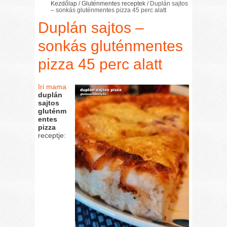
Kezdőlap
/
Gluténmentes receptek
/
Duplán sajtos
– sonkás gluténmentes pizza 45 perc alatt
Duplán sajtos –
sonkás gluténmentes
pizza 45 perc alatt
Iri mama
duplán
sajtos
gluténm
entes
pizza
receptje: