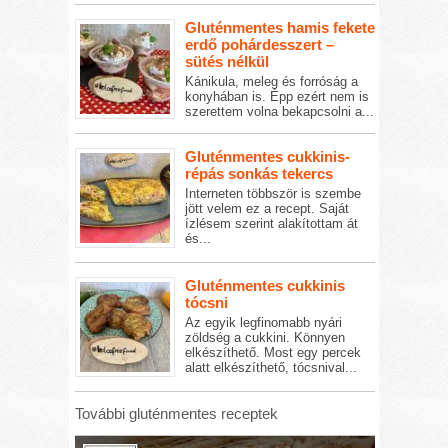
Gluténmentes hamis fekete
erdő pohárdesszert –
sütés nélkül
Kánikula, meleg és forróság a
konyhában is. Épp ezért nem is
szerettem volna bekapcsolni a...
Gluténmentes cukkinis-
répás sonkás tekercs
Interneten többször is szembe
jött velem ez a recept. Saját
ízlésem szerint alakítottam át
és...
Gluténmentes cukkinis
tócsni
Az egyik legfinomabb nyári
zöldség a cukkini. Könnyen
elkészíthető. Most egy percek
alatt elkészíthető, tócsnival...
További gluténmentes receptek