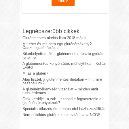
Legnépszerűbb cikkek
Gluténmentes akciós lista 2018 május
Mit ehet és mit nem egy gluténérzékeny?
Összefoglaló táblázat.
Sikérhelyettesítők – gluténmentes tészta gyúrás
rejtelmei
A gluténmentes kenyérsütés műhelytitkai – Kohári
Évától
Mi az a glutén?
Alap lisztek a gluténmentes diétában – mit mire
használjunk?
A gluténérzékenység vizsgálat – minden amit
tudni érdemes.
Örök kérdőjel, a zab – szabad-e fogyasztania a
gluténérzékenyeknek?
Speciális étkezés és mentes étel házhozszállítás
Nem cöliákiás glutén szenzitivitás azaz NCGS