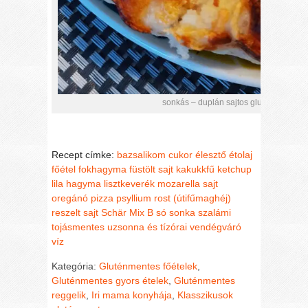
sonkás – duplán sajtos gluténmentes p
Recept címke:
bazsalikom
cukor
élesztő
étolaj
főétel
fokhagyma
füstölt sajt
kakukkfű
ketchup
lila hagyma
lisztkeverék
mozarella sajt
oregánó
pizza
psyllium rost (útifűmaghéj)
reszelt sajt
Schär Mix B
só
sonka
szalámi
tojásmentes
uzsonna és tízórai
vendégváró
víz
Kategória:
Gluténmentes főételek
,
Gluténmentes gyors ételek
,
Gluténmentes
reggelik
,
Iri mama konyhája
,
Klasszikusok