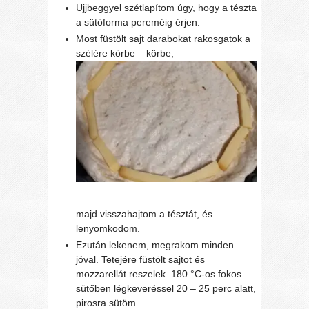
Ujjbeggyel szétlapítom úgy, hogy a tészta
a sütőforma pereméig érjen.
Most füstölt sajt darabokat rakosgatok a
szélére körbe – körbe,
majd visszahajtom a tésztát, és
lenyomkodom.
Ezután lekenem, megrakom minden
jóval. Tetejére füstölt sajtot és
mozzarellát reszelek. 180 °C-os fokos
sütőben légkeveréssel 20 – 25 perc alatt,
pirosra sütöm.