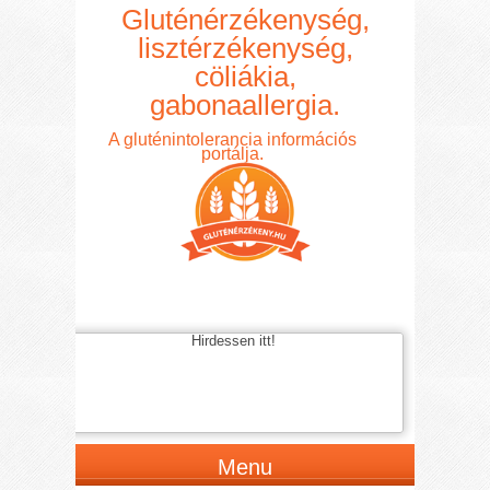
Gluténérzékenység,
lisztérzékenység,
cöliákia,
gabonaallergia.
A gluténintolerancia információs
portálja.
Hirdessen itt!
Menu