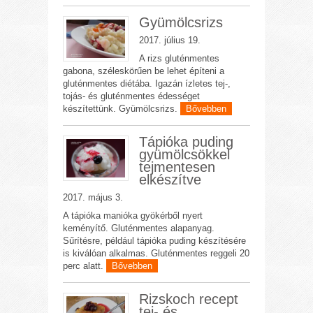
Gyümölcsrizs
2017. július 19.
A rizs gluténmentes
gabona, széleskörűen be lehet építeni a
gluténmentes diétába. Igazán ízletes tej-,
tojás- és gluténmentes édességet
készítettünk. Gyümölcsrizs.
Bővebben
Tápióka puding
gyümölcsökkel
tejmentesen
elkészítve
2017. május 3.
A tápióka manióka gyökérből nyert
keményítő. Gluténmentes alapanyag.
Sűrítésre, például tápióka puding készítésére
is kiválóan alkalmas. Gluténmentes reggeli 20
perc alatt.
Bővebben
Rizskoch recept
tej- és