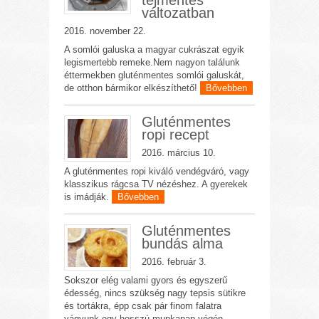
tejmentes
változatban
2016. november 22.
A somlói galuska a magyar cukrászat egyik
legismertebb remeke.Nem nagyon találunk
éttermekben gluténmentes somlói galuskát,
de otthon bármikor elkészíthető!
Bővebben
Gluténmentes
ropi recept
2016. március 10.
A gluténmentes ropi kiváló vendégváró, vagy
klasszikus rágcsa TV nézéshez. A gyerekek
is imádják.
Bővebben
Gluténmentes
bundás alma
2016. február 3.
Sokszor elég valami gyors és egyszerű
édesség, nincs szükség nagy tepsis sütikre
és tortákra, épp csak pár finom falatra
vágyunk egy hosszú munkanap végén....