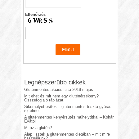
Ellenőrzés
Legnépszerűbb cikkek
Gluténmentes akciós lista 2018 május
Mit ehet és mit nem egy gluténérzékeny?
Összefoglaló táblázat.
Sikérhelyettesítők – gluténmentes tészta gyúrás
rejtelmei
A gluténmentes kenyérsütés műhelytitkai – Kohári
Évától
Mi az a glutén?
Alap lisztek a gluténmentes diétában – mit mire
használjunk?