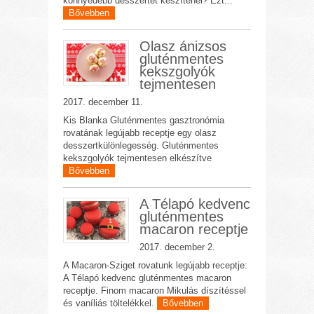
könnyedebb desszertet készítenél? Ezt...
Bővebben
Olasz ánizsos
gluténmentes
kekszgolyók
tejmentesen
2017. december 11.
Kis Blanka Gluténmentes gasztronómia
rovatának legújabb receptje egy olasz
desszertkülönlegesség. Gluténmentes
kekszgolyók tejmentesen elkészítve
Bővebben
A Télapó kedvenc
gluténmentes
macaron receptje
2017. december 2.
A Macaron-Sziget rovatunk legújabb receptje:
A Télapó kedvenc gluténmentes macaron
receptje. Finom macaron Mikulás díszítéssel
és vaníliás töltelékkel.
Bővebben