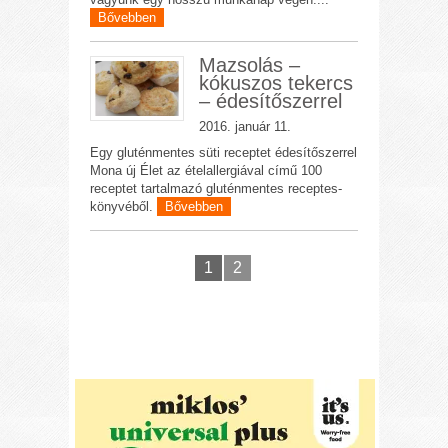
Bővebben
Mazsolás –
kókuszos tekercs
– édesítőszerrel
2016. január 11.
Egy gluténmentes süti receptet édesítőszerrel
Mona új Élet az ételallergiával című 100
receptet tartalmazó gluténmentes receptes-
könyvéből.
Bővebben
1
2