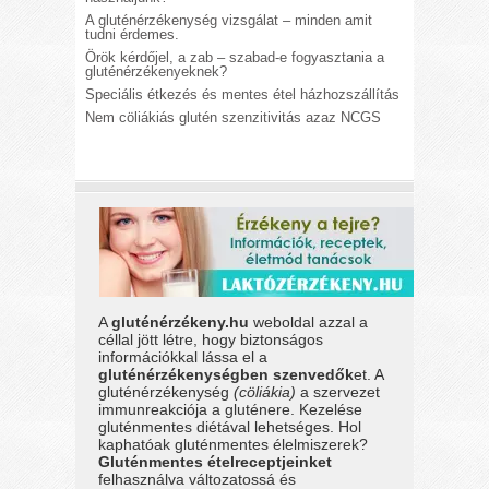
A gluténérzékenység vizsgálat – minden amit
tudni érdemes.
Örök kérdőjel, a zab – szabad-e fogyasztania a
gluténérzékenyeknek?
Speciális étkezés és mentes étel házhozszállítás
Nem cöliákiás glutén szenzitivitás azaz NCGS
A
gluténérzékeny.hu
weboldal azzal a
céllal jött létre, hogy biztonságos
információkkal lássa el a
gluténérzékenységben szenvedők
et. A
gluténérzékenység
(cöliákia)
a szervezet
immunreakciója a gluténere. Kezelése
gluténmentes diétával lehetséges. Hol
kaphatóak gluténmentes élelmiszerek?
Gluténmentes ételreceptjeinket
felhasználva változatossá és