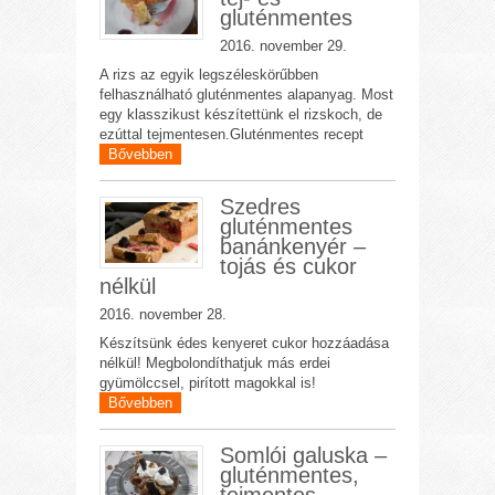
gluténmentes
2016. november 29.
A rizs az egyik legszéleskörűbben
felhasználható gluténmentes alapanyag. Most
egy klasszikust készítettünk el rizskoch, de
ezúttal tejmentesen.Gluténmentes recept
Bővebben
Szedres
gluténmentes
banánkenyér –
tojás és cukor
nélkül
2016. november 28.
Készítsünk édes kenyeret cukor hozzáadása
nélkül! Megbolondíthatjuk más erdei
gyümölccsel, pirított magokkal is!
Bővebben
Somlói galuska –
gluténmentes,