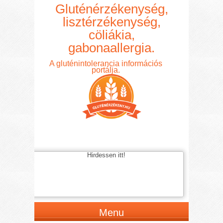
Gluténérzékenység,
lisztérzékenység,
cöliákia,
gabonaallergia.
A gluténintolerancia információs
portálja.
Hirdessen itt!
Menu