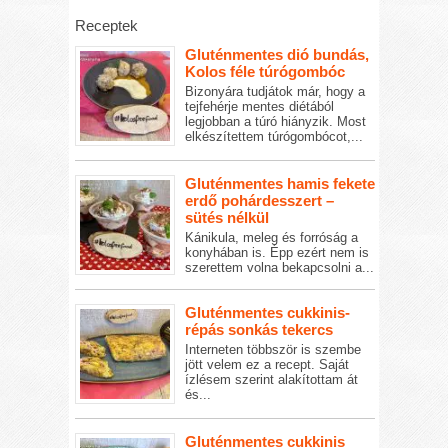
Receptek
Gluténmentes dió bundás,
Kolos féle túrógombóc
Bizonyára tudjátok már, hogy a
tejfehérje mentes diétából
legjobban a túró hiányzik. Most
elkészítettem túrógombócot,...
Gluténmentes hamis fekete
erdő pohárdesszert –
sütés nélkül
Kánikula, meleg és forróság a
konyhában is. Épp ezért nem is
szerettem volna bekapcsolni a...
Gluténmentes cukkinis-
répás sonkás tekercs
Interneten többször is szembe
jött velem ez a recept. Saját
ízlésem szerint alakítottam át
és...
Gluténmentes cukkinis