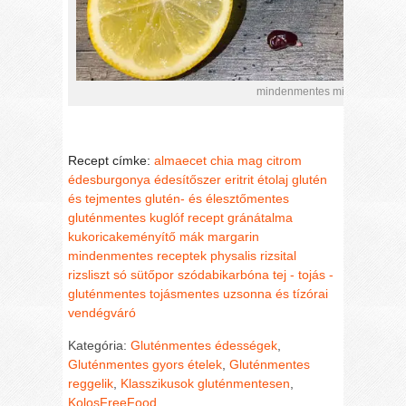
mindenmentes mini kuglófok K
Recept címke:
almaecet
chia mag
citrom
édesburgonya
édesítőszer
eritrit
étolaj
glutén
és tejmentes
glutén- és élesztőmentes
gluténmentes kuglóf recept
gránátalma
kukoricakeményítő
mák
margarin
mindenmentes receptek
physalis
rizsital
rizsliszt
só
sütőpor
szódabikarbóna
tej - tojás -
gluténmentes
tojásmentes
uzsonna és tízórai
vendégváró
Kategória:
Gluténmentes édességek
,
Gluténmentes gyors ételek
,
Gluténmentes
reggelik
,
Klasszikusok gluténmentesen
,
KolosFreeFood