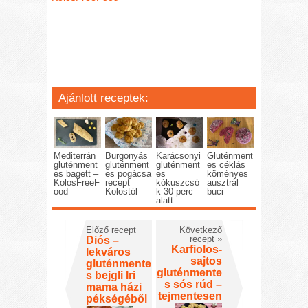
Ajánlott receptek:
Mediterrán
Burgonyás
Karácsonyi
Gluténment
gluténment
gluténment
gluténment
es céklás
es bagett –
es pogácsa
es
köményes
KolosFreeF
recept
kókuszcsó
ausztrál
ood
Kolostól
k 30 perc
buci
alatt
Előző recept
Következő
recept
»
Diós –
Karfiolos-
lekváros
sajtos
gluténmente
gluténmente
s bejgli Iri
s sós rúd –
mama házi
tejmentesen
pékségéből