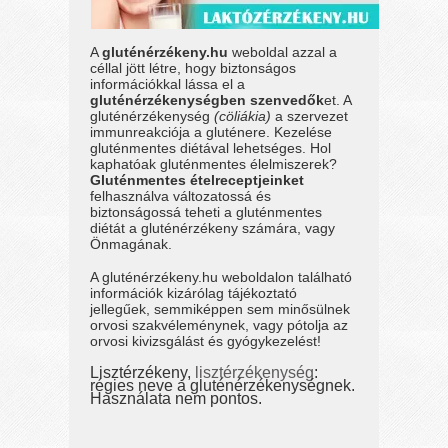
A
gluténérzékeny.hu
weboldal azzal a
céllal jött létre, hogy biztonságos
információkkal lássa el a
gluténérzékenységben szenvedők
et. A
gluténérzékenység
(cöliákia)
a szervezet
immunreakciója a gluténere. Kezelése
gluténmentes diétával lehetséges. Hol
kaphatóak gluténmentes élelmiszerek?
Gluténmentes ételreceptjeinket
felhasználva változatossá és
biztonságossá teheti a gluténmentes
diétát a gluténérzékeny számára, vagy
Önmagának.
A gluténérzékeny.hu weboldalon található
információk kizárólag tájékoztató
jellegűek, semmiképpen sem minősülnek
orvosi szakvéleménynek, vagy pótolja az
orvosi kivizsgálást és gyógykezelést!
Lisztérzékeny,
lisztérzékenység
:
régies neve a gluténérzékenységnek.
Használata nem pontos.