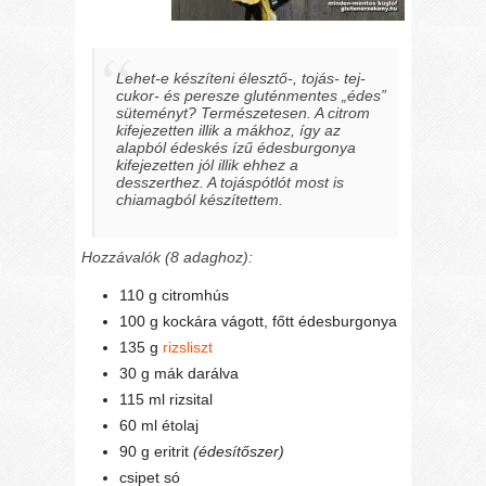
Lehet-e készíteni élesztő-, tojás- tej-
cukor- és peresze gluténmentes „édes”
süteményt? Természetesen. A citrom
kifejezetten illik a mákhoz, így az
alapból édeskés ízű édesburgonya
kifejezetten jól illik ehhez a
desszerthez. A tojáspótlót most is
chiamagból készítettem.
Hozzávalók (8 adaghoz):
110 g citromhús
100 g kockára vágott, főtt édesburgonya
135 g
rizsliszt
30 g mák darálva
115 ml rizsital
60 ml étolaj
90 g eritrit
(édesítőszer)
csipet só