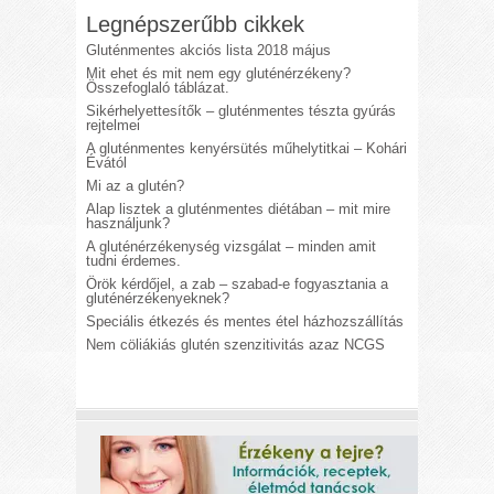
Legnépszerűbb cikkek
Gluténmentes akciós lista 2018 május
Mit ehet és mit nem egy gluténérzékeny?
Összefoglaló táblázat.
Sikérhelyettesítők – gluténmentes tészta gyúrás
rejtelmei
A gluténmentes kenyérsütés műhelytitkai – Kohári
Évától
Mi az a glutén?
Alap lisztek a gluténmentes diétában – mit mire
használjunk?
A gluténérzékenység vizsgálat – minden amit
tudni érdemes.
Örök kérdőjel, a zab – szabad-e fogyasztania a
gluténérzékenyeknek?
Speciális étkezés és mentes étel házhozszállítás
Nem cöliákiás glutén szenzitivitás azaz NCGS