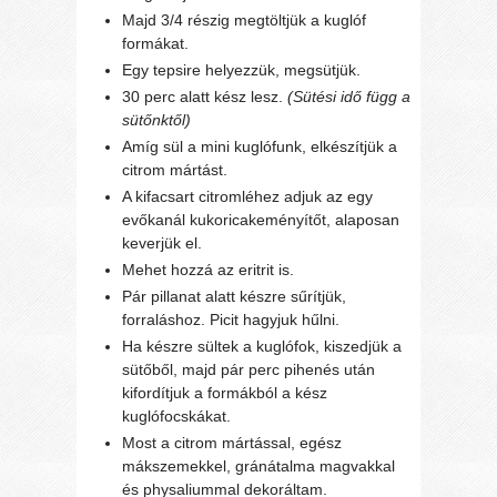
Majd 3/4 részig megtöltjük a kuglóf
formákat.
Egy tepsire helyezzük, megsütjük.
30 perc alatt kész lesz.
(Sütési idő függ a
sütőnktől)
Amíg sül a mini kuglófunk, elkészítjük a
citrom mártást.
A kifacsart citromléhez adjuk az egy
evőkanál kukoricakeményítőt, alaposan
keverjük el.
Mehet hozzá az eritrit is.
Pár pillanat alatt készre sűrítjük,
forraláshoz. Picit hagyjuk hűlni.
Ha készre sültek a kuglófok, kiszedjük a
sütőből, majd pár perc pihenés után
kifordítjuk a formákból a kész
kuglófocskákat.
Most a citrom mártással, egész
mákszemekkel, gránátalma magvakkal
és physaliummal dekoráltam.