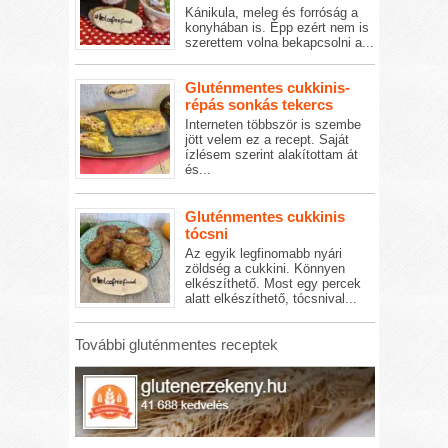
Kánikula, meleg és forróság a
konyhában is. Épp ezért nem is
szerettem volna bekapcsolni a...
Gluténmentes cukkinis-
répás sonkás tekercs
Interneten többször is szembe
jött velem ez a recept. Saját
ízlésem szerint alakítottam át
és...
Gluténmentes cukkinis
tócsni
Az egyik legfinomabb nyári
zöldség a cukkini. Könnyen
elkészíthető. Most egy percek
alatt elkészíthető, tócsnival...
További gluténmentes receptek