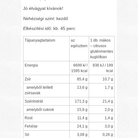
Jó étvágyat kívánok!
Nehézségi szint:
kezdő
Elkészítési idő:
kb. 45 perc
Tápanyagtartalom
az
1 db. mákos
egészben
– citrusos
gluténmentes
kuglófban
Energia
6699 k/ /
836 kJ / 199
1595 kcal
kcal
Zsír
85,4 g
10,7 g
amelyből telített
13,6 g
1,7 g
zsírsavak
Szénhidrát
171,3 g
21,4 g
amelyből cukrok
15,9 g
2,0 g
Rost
11,4 g
1,4 g
Fehérje
24,1 g
3,0 g
Só
3,08 g
0,26 g