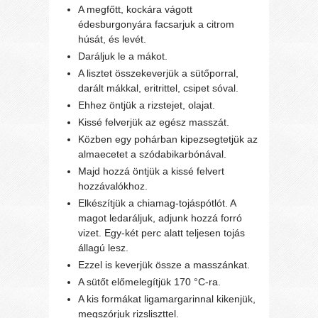
A megfőtt, kockára vágott
édesburgonyára facsarjuk a citrom
húsát, és levét.
Daráljuk le a mákot.
A lisztet összekeverjük a sütőporral,
darált mákkal, eritrittel, csipet sóval.
Ehhez öntjük a rizstejet, olajat.
Kissé felverjük az egész masszát.
Közben egy pohárban kipezsegtetjük az
almaecetet a szódabikarbónával.
Majd hozzá öntjük a kissé felvert
hozzávalókhoz.
Elkészítjük a chiamag-tojáspótlót. A
magot ledaráljuk, adjunk hozzá forró
vizet. Egy-két perc alatt teljesen tojás
állagú lesz.
Ezzel is keverjük össze a masszánkat.
A sütőt előmelegítjük 170 °C-ra.
A kis formákat ligamargarinnal kikenjük,
megszórjuk rizsliszttel.