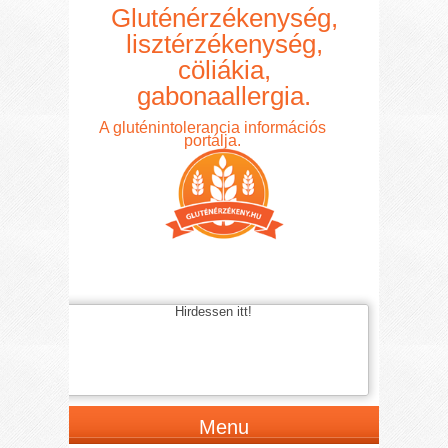
Gluténérzékenység,
lisztérzékenység,
cöliákia,
gabonaallergia.
A gluténintolerancia információs
portálja.
Hirdessen itt!
Menu