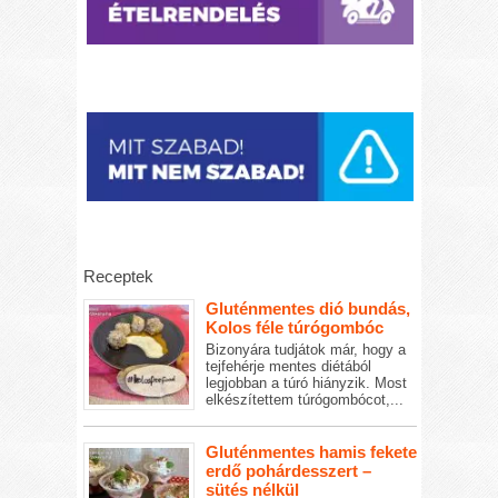
Receptek
Gluténmentes dió bundás,
Kolos féle túrógombóc
Bizonyára tudjátok már, hogy a
tejfehérje mentes diétából
legjobban a túró hiányzik. Most
elkészítettem túrógombócot,...
Gluténmentes hamis fekete
erdő pohárdesszert –
sütés nélkül