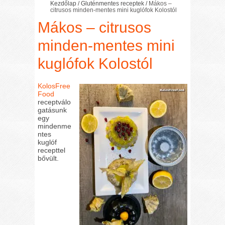
Kezdőlap
/
Gluténmentes receptek
/
Mákos –
citrusos minden-mentes mini kuglófok Kolostól
Mákos – citrusos
minden-mentes mini
kuglófok Kolostól
KolosFree
Food
receptválo
gatásunk
egy
mindenme
ntes
kuglóf
recepttel
bővült.