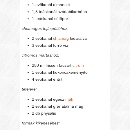
1 evőkanál almaecet
1,5 teáskanál szódabikarbóna
1 teáskanál sütőpor
chiamagos tojáspótlóhoz:
2 evőkanál
chiamag
ledarálva
3 evőkanál forró víz
citromos mártáshoz:
250 ml frissen facsart
citrom
1 evőkanál kukoricakeményítő
4 evőkanál eritrit
tetejére:
2 evőkanál egész
mák
2 evőkanál gránátalma mag
2 db physalis
formák kikenéséhez: