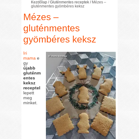
Kezdőlap
/
Gluténmentes receptek
/
Mézes –
gluténmentes gyömbéres keksz
Mézes –
gluténmentes
gyömbéres keksz
Iri
mama
e
gy
újabb
gluténm
entes
keksz
receptel
lepett
meg
minket.