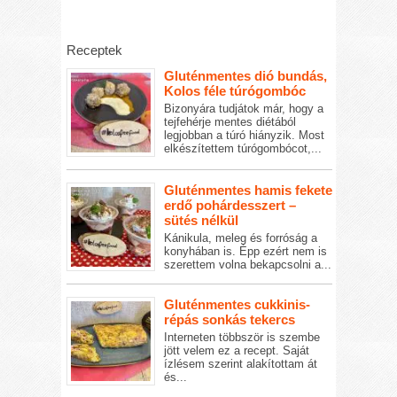
Receptek
Gluténmentes dió bundás,
Kolos féle túrógombóc
Bizonyára tudjátok már, hogy a
tejfehérje mentes diétából
legjobban a túró hiányzik. Most
elkészítettem túrógombócot,...
Gluténmentes hamis fekete
erdő pohárdesszert –
sütés nélkül
Kánikula, meleg és forróság a
konyhában is. Épp ezért nem is
szerettem volna bekapcsolni a...
Gluténmentes cukkinis-
répás sonkás tekercs
Interneten többször is szembe
jött velem ez a recept. Saját
ízlésem szerint alakítottam át
és...