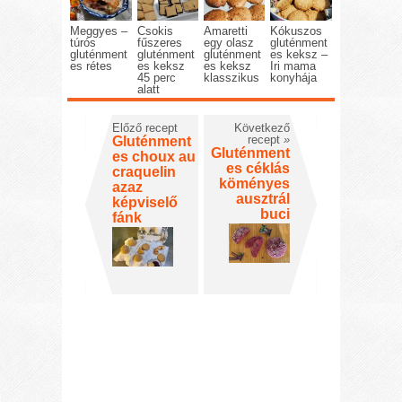
Meggyes –
Csokis
Amaretti
Kókuszos
túrós
fűszeres
egy olasz
gluténment
gluténment
gluténment
gluténment
es keksz –
es rétes
es keksz
es keksz
Iri mama
45 perc
klasszikus
konyhája
alatt
Előző recept
Következő
recept
»
Gluténment
Gluténment
es choux au
es céklás
craquelin
köményes
azaz
ausztrál
képviselő
buci
fánk