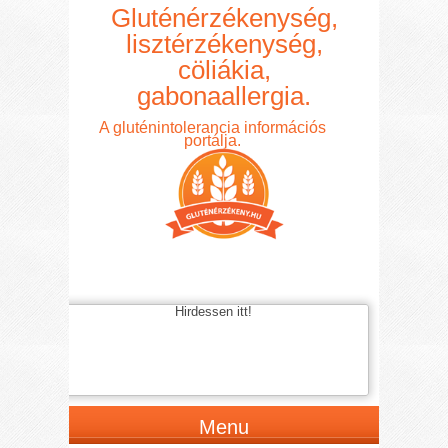
Gluténérzékenység,
lisztérzékenység,
cöliákia,
gabonaallergia.
A gluténintolerancia információs
portálja.
Hirdessen itt!
Menu