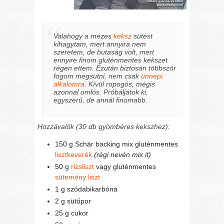
Valahogy a mézes
keksz
sütést
kihagytam, mert annyira nem
szeretem, de butaság volt, mert
ennyire finom gluténmentes kekszet
régen ettem. Ezután biztosan többször
fogom megsütni, nem csak
ünnepi
alkalomra
. Kívül ropogós, mégis
azonnal omlós. Próbáljátok ki,
egyszerű, de annál finomabb.
Hozzávalók (30 db gyömbéres kekszhez):
150 g Schär backing mix gluténmentes
lisztkeverék
(régi nevén mix it)
50 g
rizsliszt
vagy gluténmentes
sütemény liszt
1 g szódabikarbóna
2 g sütőpor
25 g cukor