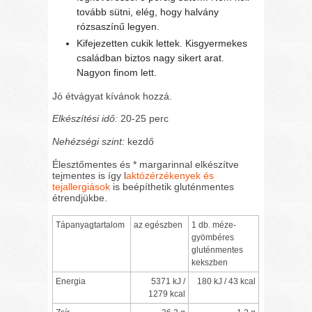
tovább sütni, elég, hogy halvány
rózsaszínű legyen.
Kifejezetten cukik lettek. Kisgyermekes
családban biztos nagy sikert arat.
Nagyon finom lett.
Jó étvágyat kívánok hozzá.
Elkészítési idő:
20-25 perc
Nehézségi szint:
kezdő
Élesztőmentes és * margarinnal elkészítve
tejmentes is így l
aktózérzékenyek és
tejallergiások
is beépíthetik gluténmentes
étrendjükbe.
Tápanyagtartalom
az egészben
1 db. méze-
gyömbéres
gluténmentes
kekszben
Energia
5371 kJ /
180 kJ / 43 kcal
1279 kcal