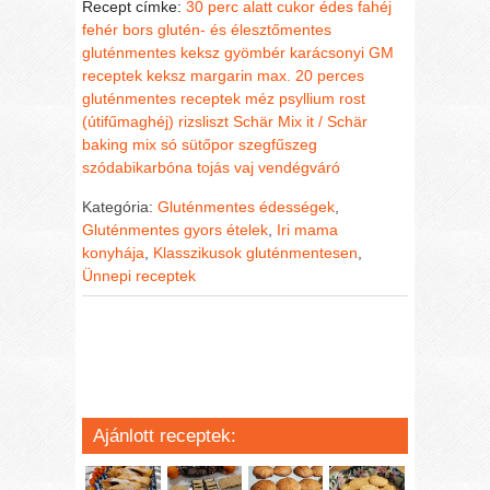
Recept címke:
30 perc alatt
cukor
édes
fahéj
fehér bors
glutén- és élesztőmentes
gluténmentes keksz
gyömbér
karácsonyi GM
receptek
keksz
margarin
max. 20 perces
gluténmentes receptek
méz
psyllium rost
(útifűmaghéj)
rizsliszt
Schär Mix it / Schär
baking mix
só
sütőpor
szegfűszeg
szódabikarbóna
tojás
vaj
vendégváró
Kategória:
Gluténmentes édességek
,
Gluténmentes gyors ételek
,
Iri mama
konyhája
,
Klasszikusok gluténmentesen
,
Ünnepi receptek
Ajánlott receptek: