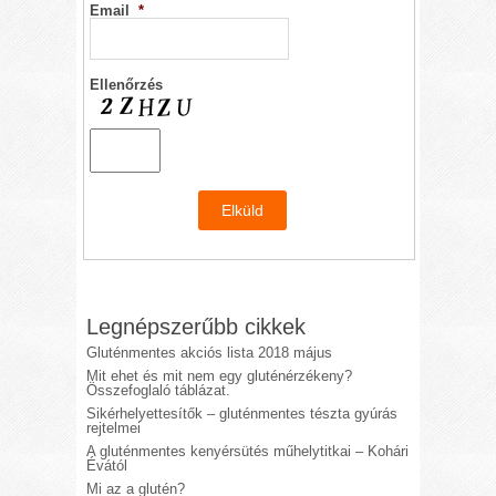
Email
*
Ellenőrzés
Legnépszerűbb cikkek
Gluténmentes akciós lista 2018 május
Mit ehet és mit nem egy gluténérzékeny?
Összefoglaló táblázat.
Sikérhelyettesítők – gluténmentes tészta gyúrás
rejtelmei
A gluténmentes kenyérsütés műhelytitkai – Kohári
Évától
Mi az a glutén?