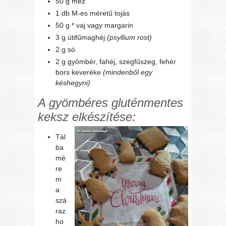
50 g méz
1 db M-es méretű tojás
50 g * vaj vagy margarin
3 g útifűmaghéj
(psyllium rost)
2 g só
2 g gyömbér, fahéj, szegfűszeg, fehér
bors keveréke
(mindenből egy
késhegyni)
A gyömbéres gluténmentes
keksz elkészítése:
Tál
ba
mé
re
m
a
szá
raz
ho