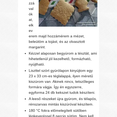
zzá
val
ók
at,
elk
ev
erem majd hozzámérem a mézet,
beleütöm a tojást, és az olvasztott
margarint.
Kézzel alaposan begyúrom a tésztát, ami
hihetetlenül jól kezelhető, formázható,
nyújtható.
Liszttel szórt gyúrólapon kinyújtom egy
23 x 33 cm-es téglalappá, ilyen méretű
kiszúrom van. Akinek nincs, tetszőleges
formára vágja. Így én egyszerre,
egyforma 24 db kekszet tudok készíteni.
A leeső részeket újra gyúrom, és télapós,
rénszarvas mintás kiszúróval készítem.
180 °C fokra előmelegített sütőben
légkeveréssel 8 percig sütöm. Nem kell