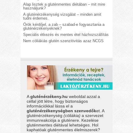
Alap lisztek a gluténmentes diétában – mit mire
használjunk?
A gluténérzékenység vizsgálat – minden amit
tudni érdemes.
Örök kérdőjel, a zab – szabad-e fogyasztania a
gluténérzékenyeknek?
Speciális étkezés és mentes étel házhozszállítás
Nem cöliákiás glutén szenzitivitás azaz NCGS
A
gluténérzékeny.hu
weboldal azzal a
céllal jött létre, hogy biztonságos
információkkal lássa el a
gluténérzékenységben szenvedők
et. A
gluténérzékenység
(cöliákia)
a szervezet
immunreakciója a gluténere. Kezelése
gluténmentes diétával lehetséges. Hol
kaphatóak gluténmentes élelmiszerek?