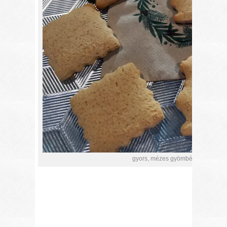
gyors, mézes gyömbéres gluténm