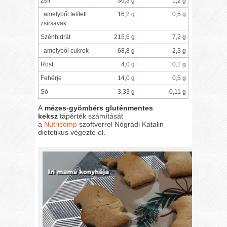
Zsír
36,3 g
1,2 g
amelyből telített
16,2 g
0,5 g
zsírsavak
Szénhidrát
215,6 g
7,2 g
amelyből cukrok
68,8 g
2,3 g
Rost
4,0 g
0,1 g
Fehérje
14,0 g
0,5 g
Só
3,33 g
0,11 g
A
mézes-gyömbérs gluténmentes
keksz
tápérték számítását
a
Nutricomp
szoftverrel Nógrádi Katalin
dietetikus végezte el.