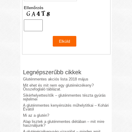
Ellenőrzés
Legnépszerűbb cikkek
Gluténmentes akciós lista 2018 május
Mit ehet és mit nem egy gluténérzékeny?
Összefoglaló táblázat.
Sikérhelyettesítők – gluténmentes tészta gyúrás
rejtelmei
A gluténmentes kenyérsütés műhelytitkai – Kohári
Évától
Mi az a glutén?
Alap lisztek a gluténmentes diétában – mit mire
használjunk?
A gluténérzékenység vizsgálat – minden amit