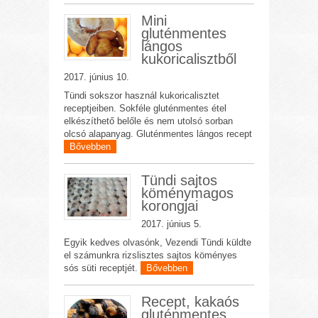
Mini
gluténmentes
lángos
kukoricalisztből
2017. június 10.
Tündi sokszor használ kukoricalisztet
receptjeiben. Sokféle gluténmentes étel
elkészíthető belőle és nem utolsó sorban
olcsó alapanyag. Gluténmentes lángos recept
Bővebben
Tündi sajtos
köménymagos
korongjai
2017. június 5.
Egyik kedves olvasónk, Vezendi Tündi küldte
el számunkra rizslisztes sajtos köményes
sós süti receptjét.
Bővebben
Recept, kakaós
gluténmentes