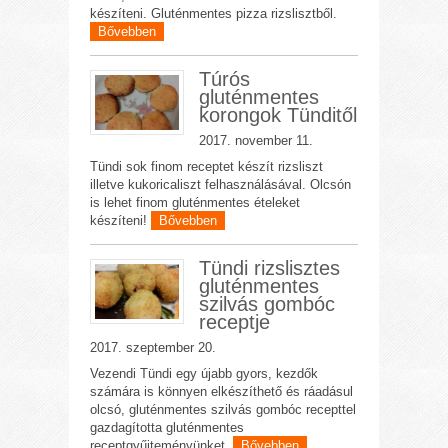
készíteni. Gluténmentes pizza rizslisztből.
Bővebben
Túrós
gluténmentes
korongok Tünditől
2017. november 11.
Tündi sok finom receptet készít rizsliszt
illetve kukoricaliszt felhasználásával. Olcsón
is lehet finom gluténmentes ételeket
készíteni!
Bővebben
Tündi rizslisztes
gluténmentes
szilvás gombóc
receptje
2017. szeptember 20.
Vezendi Tündi egy újabb gyors, kezdők
számára is könnyen elkészíthető és ráadásul
olcsó, gluténmentes szilvás gombóc recepttel
gazdagította gluténmentes
receptgyűjteményünket.
Bővebben