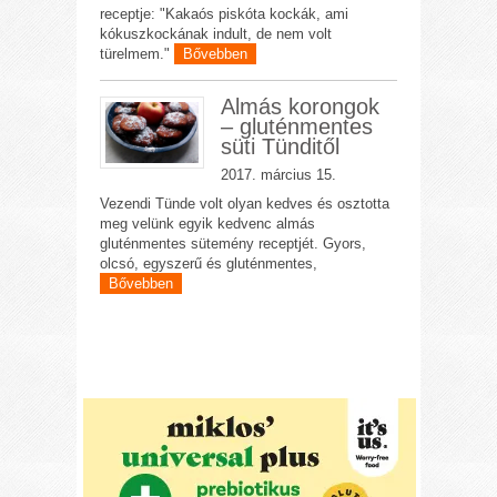
receptje: "Kakaós piskóta kockák, ami
kókuszkockának indult, de nem volt
türelmem."
Bővebben
Almás korongok
– gluténmentes
süti Tünditől
2017. március 15.
Vezendi Tünde volt olyan kedves és osztotta
meg velünk egyik kedvenc almás
gluténmentes sütemény receptjét. Gyors,
olcsó, egyszerű és gluténmentes,
Bővebben