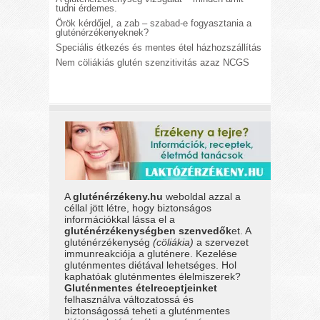
tudni érdemes.
Örök kérdőjel, a zab – szabad-e fogyasztania a
gluténérzékenyeknek?
Speciális étkezés és mentes étel házhozszállítás
Nem cöliákiás glutén szenzitivitás azaz NCGS
A
gluténérzékeny.hu
weboldal azzal a
céllal jött létre, hogy biztonságos
információkkal lássa el a
gluténérzékenységben szenvedők
et. A
gluténérzékenység
(cöliákia)
a szervezet
immunreakciója a gluténere. Kezelése
gluténmentes diétával lehetséges. Hol
kaphatóak gluténmentes élelmiszerek?
Gluténmentes ételreceptjeinket
felhasználva változatossá és
biztonságossá teheti a gluténmentes