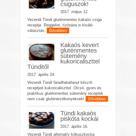
csiguszok!
2017. május 12.
Vezendi Tündi gluténmentes kakaós csiga
receptje. Reggelire, tízóraira is kiváló
választás.
Bővebben
Kakaós kevert
gluténmentes
sütemény
kukoricaliszttel
Tünditől
2017. április 24.
Vezendi Tündi fáradhatatlanul készíti
receptjeit kukoricaliszttel. Olcsó, gyors és
praktikus gluténmentes sütemény receptek
nem csak gluténérzékenyeknek!
Bővebben
Tündi kakaós
piskóta kockái
2017. április 16.
Vezendi Tündi alternatív kókuszkocka