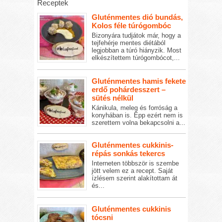
Receptek
Gluténmentes dió bundás,
Kolos féle túrógombóc
Bizonyára tudjátok már, hogy a
tejfehérje mentes diétából
legjobban a túró hiányzik. Most
elkészítettem túrógombócot,...
Gluténmentes hamis fekete
erdő pohárdesszert –
sütés nélkül
Kánikula, meleg és forróság a
konyhában is. Épp ezért nem is
szerettem volna bekapcsolni a...
Gluténmentes cukkinis-
répás sonkás tekercs
Interneten többször is szembe
jött velem ez a recept. Saját
ízlésem szerint alakítottam át
és...
Gluténmentes cukkinis
tócsni