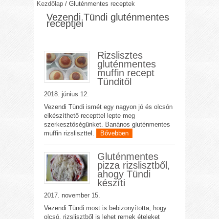
Kezdőlap
/
Gluténmentes receptek
Vezendi Tündi gluténmentes
receptjei
Rizslisztes
gluténmentes
muffin recept
Tünditől
2018. június 12.
Vezendi Tündi ismét egy nagyon jó és olcsón
elkészíthető recepttel lepte meg
szerkesztőségünket. Banános gluténmentes
muffin rizsliszttel.
Bővebben
Gluténmentes
pizza rizslisztből,
ahogy Tündi
készíti
2017. november 15.
Vezendi Tündi most is bebizonyította, hogy
olcsó, rizslisztből is lehet remek ételeket