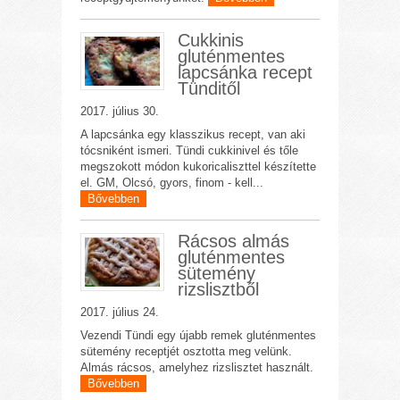
Cukkinis
gluténmentes
lapcsánka recept
Tünditől
2017. július 30.
A lapcsánka egy klasszikus recept, van aki
tócsniként ismeri. Tündi cukkinivel és tőle
megszokott módon kukoricaliszttel készítette
el. GM, Olcsó, gyors, finom - kell...
Bővebben
Rácsos almás
gluténmentes
sütemény
rizslisztből
2017. július 24.
Vezendi Tündi egy újabb remek gluténmentes
sütemény receptjét osztotta meg velünk.
Almás rácsos, amelyhez rizslisztet használt.
Bővebben