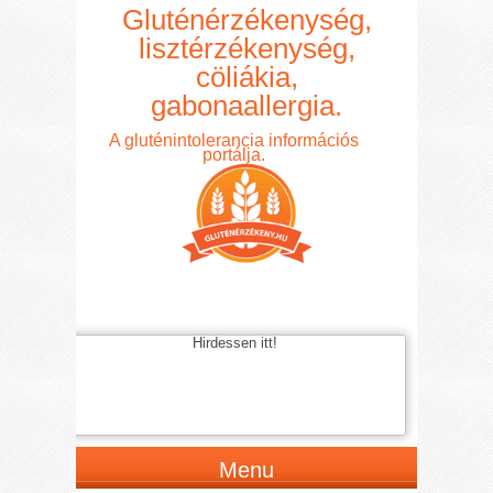
Gluténérzékenység,
lisztérzékenység,
cöliákia,
gabonaallergia.
A gluténintolerancia információs
portálja.
Hirdessen itt!
Menu