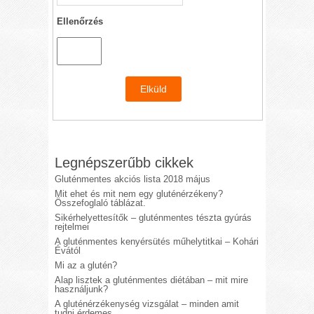
Ellenőrzés
Legnépszerűbb cikkek
Gluténmentes akciós lista 2018 május
Mit ehet és mit nem egy gluténérzékeny?
Összefoglaló táblázat.
Sikérhelyettesítők – gluténmentes tészta gyúrás
rejtelmei
A gluténmentes kenyérsütés műhelytitkai – Kohári
Évától
Mi az a glutén?
Alap lisztek a gluténmentes diétában – mit mire
használjunk?
A gluténérzékenység vizsgálat – minden amit
tudni érdemes.