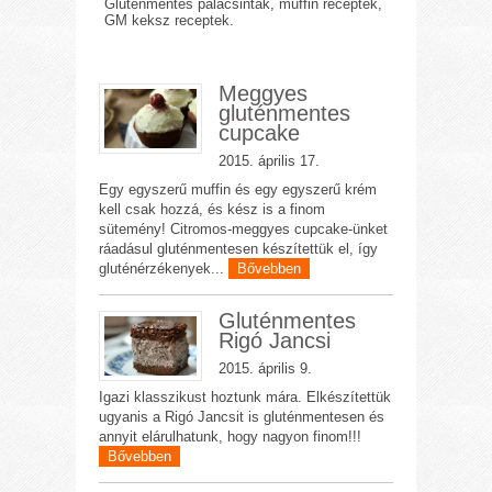
Gluténmentes palacsinták, muffin receptek,
GM keksz receptek.
Meggyes
gluténmentes
cupcake
2015. április 17.
Egy egyszerű muffin és egy egyszerű krém
kell csak hozzá, és kész is a finom
sütemény! Citromos-meggyes cupcake-ünket
ráadásul gluténmentesen készítettük el, így
gluténérzékenyek...
Bővebben
Gluténmentes
Rigó Jancsi
2015. április 9.
Igazi klasszikust hoztunk mára. Elkészítettük
ugyanis a Rigó Jancsit is gluténmentesen és
annyit elárulhatunk, hogy nagyon finom!!!
Bővebben