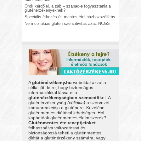
Örök kérdőjel, a zab – szabad-e fogyasztania a
gluténérzékenyeknek?
Speciális étkezés és mentes étel házhozszállítás
Nem cöliákiás glutén szenzitivitás azaz NCGS
A
gluténérzékeny.hu
weboldal azzal a
céllal jött létre, hogy biztonságos
információkkal lássa el a
gluténérzékenységben szenvedők
et. A
gluténérzékenység
(cöliákia)
a szervezet
immunreakciója a gluténere. Kezelése
gluténmentes diétával lehetséges. Hol
kaphatóak gluténmentes élelmiszerek?
Gluténmentes ételreceptjeinket
felhasználva változatossá és
biztonságossá teheti a gluténmentes
diétát a gluténérzékeny számára, vagy