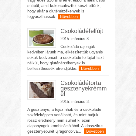
vagy édes tízórai is lehet ebből a narancsos
sütiből, amit kukoricaliszttel készítettünk,
hogy akár a gluténérzékenyek is
fogyaszthassák.
Bővebben
Csokoládéfelfújt
2015. március 8.
Csokoládé rajongók
kedvében járunk ma, elkészítettük ugyanis
sokak kedvencét, a csokoládé felfújtat liszt
nélkül, hogy gluténérzékenyek is
beilleszthessék étrendjükbe.
Bővebben
Csokoládétorta
gesztenyekrémm
el
2015. március 3.
A gesztenye, a tejszínhab és a csokoládé
sokféleképpen variálható, és mint tudjuk,
rossz eredmény nem sülhet ki ezen
alapanyagok kombinációjából. A klasszikus
gesztenyepürét újragondolva,...
Bővebben