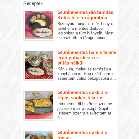
Receptek
Gluténmentes dió bundás,
Kolos féle túrógombóc
Bizonyára tudjátok már, hogy a
tejfehérje mentes diétából
legjobban a túró hiányzik. Most
elkészítettem túrógombócot,...
Gluténmentes hamis fekete
erdő pohárdesszert –
sütés nélkül
Kánikula, meleg és forróság a
konyhában is. Épp ezért nem is
szerettem volna bekapcsolni a...
Gluténmentes cukkinis-
répás sonkás tekercs
Interneten többször is szembe
jött velem ez a recept. Saját
ízlésem szerint alakítottam át
és...
Gluténmentes cukkinis
tócsni