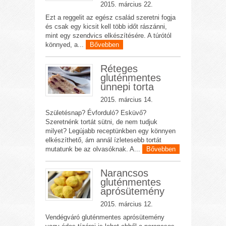
2015. március 22.
Ezt a reggelit az egész család szeretni fogja
és csak egy kicsit kell több időt rászánni,
mint egy szendvics elkészítésére. A túrótól
könnyed, a...
Bővebben
Réteges
gluténmentes
ünnepi torta
2015. március 14.
Születésnap? Évforduló? Esküvő?
Szeretnénk tortát sütni, de nem tudjuk
milyet? Legújabb receptünkben egy könnyen
elkészíthető, ám annál ízletesebb tortát
mutatunk be az olvasóknak. A...
Bővebben
Narancsos
gluténmentes
aprósütemény
2015. március 12.
Vendégváró gluténmentes aprósütemény