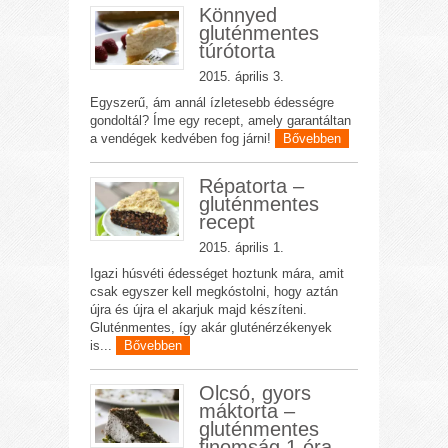
Könnyed
gluténmentes
túrótorta
2015. április 3.
Egyszerű, ám annál ízletesebb édességre
gondoltál? Íme egy recept, amely garantáltan
a vendégek kedvében fog járni!
Bővebben
Répatorta –
gluténmentes
recept
2015. április 1.
Igazi húsvéti édességet hoztunk mára, amit
csak egyszer kell megkóstolni, hogy aztán
újra és újra el akarjuk majd készíteni.
Gluténmentes, így akár gluténérzékenyek
is...
Bővebben
Olcsó, gyors
máktorta –
gluténmentes
finomság 1 óra