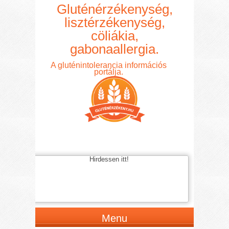
Gluténérzékenység,
lisztérzékenység,
cöliákia,
gabonaallergia.
A gluténintolerancia információs
portálja.
Hirdessen itt!
Menu