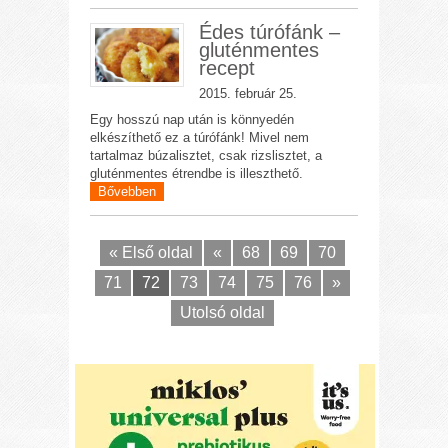
Édes túrófánk –
gluténmentes
recept
2015. február 25.
Egy hosszú nap után is könnyedén
elkészíthető ez a túrófánk! Mivel nem
tartalmaz búzalisztet, csak rizslisztet, a
gluténmentes étrendbe is illeszthető.
Bővebben
« Első oldal
«
68
69
70
71
72
73
74
75
76
»
Utolsó oldal