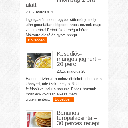
alatt
2015. március 30.
Egy igazi “mindent egybe” sütemény, mely
után garantáltan elégedett arcok néznek majd
vissza ránk! Próbálják ki még a héten!
Máktorta olcsó és gyors recept....
Bővebben
Kesudiós-
mangós joghurt –
20 perc
2015. március 28.
Ha nem kívánjuk a nehéz ételeket, jöhetnek a
könnyed, üde ízek, melyektől kicsit
felfrissülve indul a napunk. Ehhez hoztunk
most egy gyorsan elkészíthető
gluténmentes...
Bővebben
Banános
túrópalacsinta –
30 perces recept