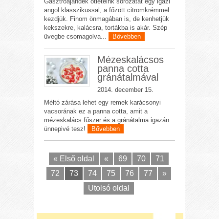
Gasztroajándék ötleteink sorozatát egy igazi
angol klasszikussal, a főzött citromkrémmel
kezdjük. Finom önmagában is, de kenhetjük
kekszekre, kalácsra, tortákba is akár. Szép
üvegbe csomagolva...
Bővebben
Mézeskalácsos
panna cotta
gránátalmával
2014. december 15.
Méltó zárása lehet egy remek karácsonyi
vacsorának ez a panna cotta, amit a
mézeskalács fűszer és a gránátalma igazán
ünnepivé tesz!
Bővebben
« Első oldal
«
69
70
71
72
73
74
75
76
77
»
Utolsó oldal