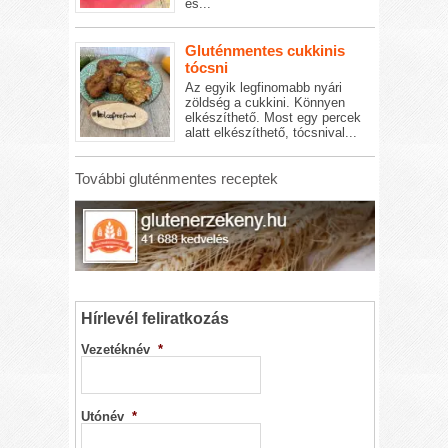
és...
Gluténmentes cukkinis
tócsni
Az egyik legfinomabb nyári
zöldség a cukkini. Könnyen
elkészíthető. Most egy percek
alatt elkészíthető, tócsnival...
További gluténmentes receptek
Hírlevél feliratkozás
Vezetéknév
*
Utónév
*