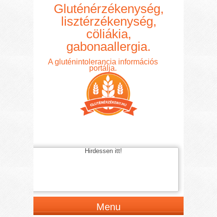
Gluténérzékenység,
lisztérzékenység,
cöliákia,
gabonaallergia.
A gluténintolerancia információs
portálja.
Hirdessen itt!
Menu