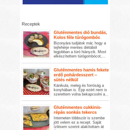
Receptek
Gluténmentes dió bundás,
Kolos féle túrógombóc
Bizonyára tudjátok már, hogy a
tejfehérje mentes diétából
legjobban a túró hiányzik. Most
elkészítettem túrógombócot,...
Gluténmentes hamis fekete
erdő pohárdesszert –
sütés nélkül
Kánikula, meleg és forróság a
konyhában is. Épp ezért nem is
szerettem volna bekapcsolni a...
Gluténmentes cukkinis-
répás sonkás tekercs
Interneten többször is szembe
jött velem ez a recept. Saját
ízlésem szerint alakítottam át