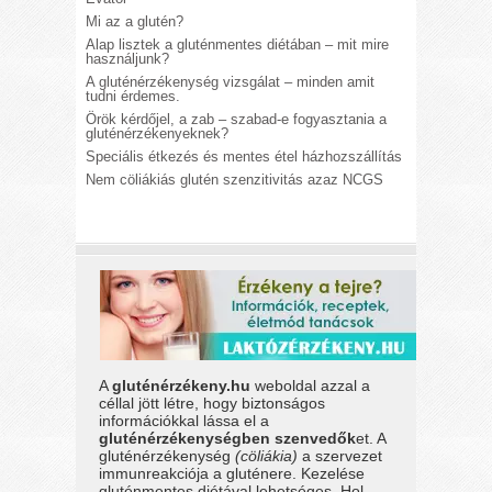
Mi az a glutén?
Alap lisztek a gluténmentes diétában – mit mire
használjunk?
A gluténérzékenység vizsgálat – minden amit
tudni érdemes.
Örök kérdőjel, a zab – szabad-e fogyasztania a
gluténérzékenyeknek?
Speciális étkezés és mentes étel házhozszállítás
Nem cöliákiás glutén szenzitivitás azaz NCGS
A
gluténérzékeny.hu
weboldal azzal a
céllal jött létre, hogy biztonságos
információkkal lássa el a
gluténérzékenységben szenvedők
et. A
gluténérzékenység
(cöliákia)
a szervezet
immunreakciója a gluténere. Kezelése
gluténmentes diétával lehetséges. Hol