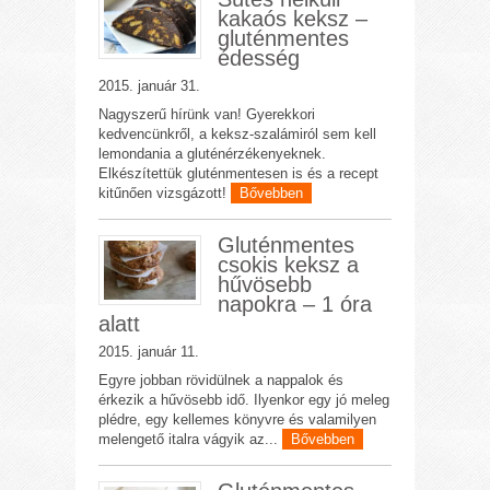
kakaós keksz –
gluténmentes
édesség
2015. január 31.
Nagyszerű hírünk van! Gyerekkori
kedvencünkről, a keksz-szalámiról sem kell
lemondania a gluténérzékenyeknek.
Elkészítettük gluténmentesen is és a recept
kitűnően vizsgázott!
Bővebben
Gluténmentes
csokis keksz a
hűvösebb
napokra – 1 óra
alatt
2015. január 11.
Egyre jobban rövidülnek a nappalok és
érkezik a hűvösebb idő. Ilyenkor egy jó meleg
plédre, egy kellemes könyvre és valamilyen
melengető italra vágyik az...
Bővebben