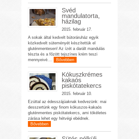
Svéd
mandulatorta,
házilag
2015. február 17.
A sokak által kedvelt bútoráruház egyik
közkedvelt süteményét készítettük el
gluténmentesen! Az ízét a darált mandulás
tészta és a főzött tejszínes krém teszi
mennyeivé....
Bővebben
Kókuszkrémes
kakaós
piskótatekercs
2015. február 10.
Ezúttal az édesszájúaknak kedvezünk: mai
desszertünk egy finom kókuszos-kakaós
gluténmentes piskótatekercs, ami tökéletes
zárása lehet egy hétvégi ebédnek.
Bővebben
Sütés nélküli