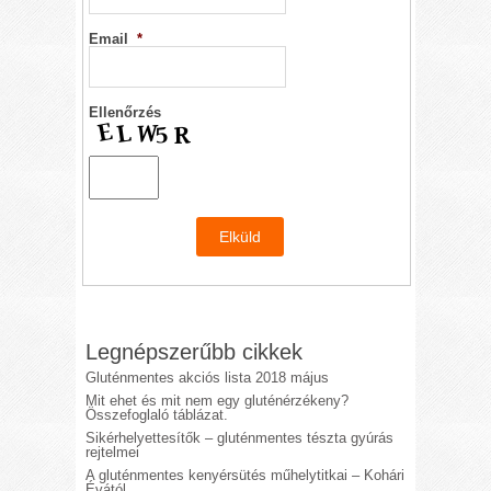
Email
*
Ellenőrzés
Legnépszerűbb cikkek
Gluténmentes akciós lista 2018 május
Mit ehet és mit nem egy gluténérzékeny?
Összefoglaló táblázat.
Sikérhelyettesítők – gluténmentes tészta gyúrás
rejtelmei
A gluténmentes kenyérsütés műhelytitkai – Kohári
Évától