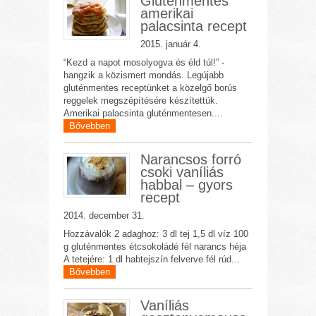
Gluténmentes
amerikai
palacsinta recept
2015. január 4.
“Kezd a napot mosolyogva és éld túl!” -
hangzik a közismert mondás. Legújabb
gluténmentes receptünket a közelgő borús
reggelek megszépítésére készítettük.
Amerikai palacsinta gluténmentesen....
Bővebben
Narancsos forró
csoki vaníliás
habbal – gyors
recept
2014. december 31.
Hozzávalók 2 adaghoz: 3 dl tej 1,5 dl víz 100
g gluténmentes étcsokoládé fél narancs héja
A tetejére: 1 dl habtejszín felverve fél rúd...
Bővebben
Vaníliás