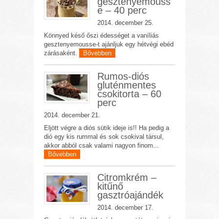
gesztenyemouss
e – 40 perc
2014. december 25.
Könnyed késő őszi édességet a vaníliás
gesztenyemousse-t ajánljuk egy hétvégi ebéd
zárásaként.
Bővebben
Rumos-diós
gluténmentes
csokitorta – 60
perc
2014. december 21.
Eljött végre a diós sütik ideje is!! Ha pedig a
dió egy kis rummal és sok csokival társul,
akkor abból csak valami nagyon finom...
Bővebben
Citromkrém –
kitűnő
gasztróajándék
2014. december 17.