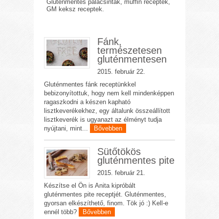
Gluténmentes palacsinták, muffin receptek,
GM keksz receptek.
Fánk,
természetesen
gluténmentesen
2015. február 22.
Gluténmentes fánk receptünkkel
bebizonyítottuk, hogy nem kell mindenképpen
ragaszkodni a készen kapható
lisztkeverékekhez, egy általunk összeállított
lisztkeverék is ugyanazt az élményt tudja
nyújtani, mint...
Bővebben
Sütőtökös
gluténmentes pite
2015. február 21.
Készítse el Ön is Anita kipróbált
gluténmentes pite receptjét. Gluténmentes,
gyorsan elkészíthető, finom. Tök jó :) Kell-e
ennél több?
Bővebben