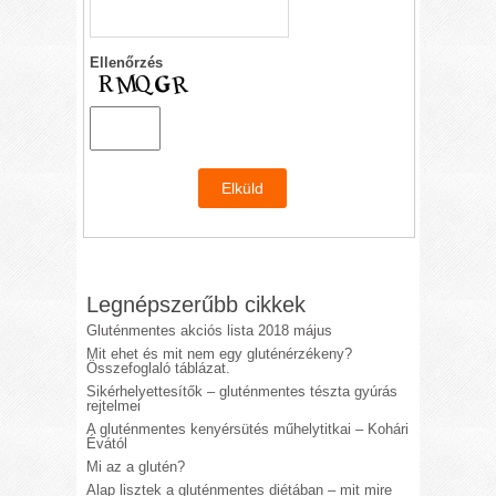
Ellenőrzés
Legnépszerűbb cikkek
Gluténmentes akciós lista 2018 május
Mit ehet és mit nem egy gluténérzékeny?
Összefoglaló táblázat.
Sikérhelyettesítők – gluténmentes tészta gyúrás
rejtelmei
A gluténmentes kenyérsütés műhelytitkai – Kohári
Évától
Mi az a glutén?
Alap lisztek a gluténmentes diétában – mit mire