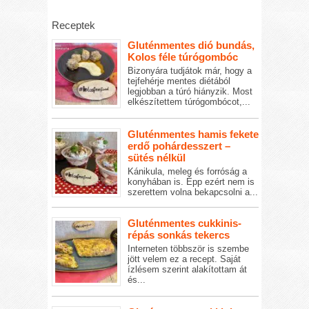
Receptek
Gluténmentes dió bundás,
Kolos féle túrógombóc
Bizonyára tudjátok már, hogy a
tejfehérje mentes diétából
legjobban a túró hiányzik. Most
elkészítettem túrógombócot,...
Gluténmentes hamis fekete
erdő pohárdesszert –
sütés nélkül
Kánikula, meleg és forróság a
konyhában is. Épp ezért nem is
szerettem volna bekapcsolni a...
Gluténmentes cukkinis-
répás sonkás tekercs
Interneten többször is szembe
jött velem ez a recept. Saját
ízlésem szerint alakítottam át
és...