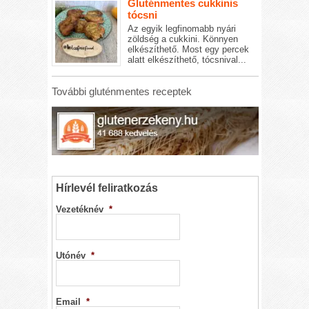
Gluténmentes cukkinis
tócsni
Az egyik legfinomabb nyári
zöldség a cukkini. Könnyen
elkészíthető. Most egy percek
alatt elkészíthető, tócsnival...
További gluténmentes receptek
Hírlevél feliratkozás
Vezetéknév
*
Utónév
*
Email
*