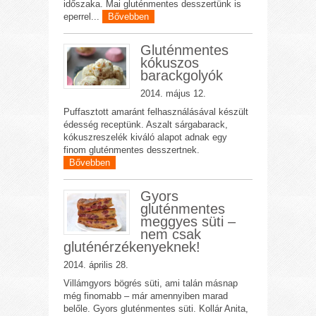
időszaka. Mai gluténmentes desszertünk is
eperrel...
Bővebben
Gluténmentes
kókuszos
barackgolyók
2014. május 12.
Puffasztott amaránt felhasználásával készült
édesség receptünk. Aszalt sárgabarack,
kókuszreszelék kiváló alapot adnak egy
finom gluténmentes desszertnek.
Bővebben
Gyors
gluténmentes
meggyes süti –
nem csak
gluténérzékenyeknek!
2014. április 28.
Villámgyors bögrés süti, ami talán másnap
még finomabb – már amennyiben marad
belőle. Gyors gluténmentes süti. Kollár Anita,