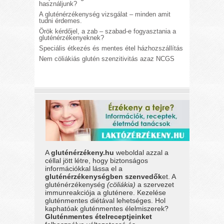
használjunk?
A gluténérzékenység vizsgálat – minden amit
tudni érdemes.
Örök kérdőjel, a zab – szabad-e fogyasztania a
gluténérzékenyeknek?
Speciális étkezés és mentes étel házhozszállítás
Nem cöliákiás glutén szenzitivitás azaz NCGS
A
gluténérzékeny.hu
weboldal azzal a
céllal jött létre, hogy biztonságos
információkkal lássa el a
gluténérzékenységben szenvedők
et. A
gluténérzékenység
(cöliákia)
a szervezet
immunreakciója a gluténere. Kezelése
gluténmentes diétával lehetséges. Hol
kaphatóak gluténmentes élelmiszerek?
Gluténmentes ételreceptjeinket