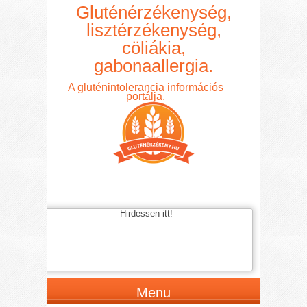
Gluténérzékenység,
lisztérzékenység,
cöliákia,
gabonaallergia.
A gluténintolerancia információs
portálja.
Hirdessen itt!
Menu