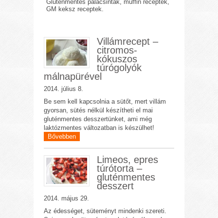
Gluténmentes palacsinták, muffin receptek,
GM keksz receptek.
Villámrecept –
citromos-
kókuszos
túrógolyók
málnapürével
2014. július 8.
Be sem kell kapcsolnia a sütőt, mert villám
gyorsan, sütés nélkül készítheti el mai
gluténmentes desszertünket, ami még
laktózmentes változatban is készülhet!
Bővebben
Limeos, epres
túrótorta –
gluténmentes
desszert
2014. május 29.
Az édességet, süteményt mindenki szereti.