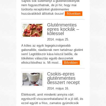
Sajnos sok süteményt a gluténérzékenyek
nem fogyaszthatnak, de jó hír, hogy mai
túrótorta receptünket gluténmentes
hozzávalókból állítottuk össze!
Bővebben
Gluténmentes
epres kockák –
kölessel
2014. május 25.
A köles az egyik legegészségesebb
gabonaféle, ráadásnak nem tartalmaz glutént
sem! Legtöbbször kása készül belőle, de
tökéletes választás egyéb desszertek
elkészítéséhez is. Mi most...
Bővebben
Csokis-epres
gluténmentes
desszert recept
2014. május 16.
Elérkezett, amit mindenki annyira várt:
egyrészről visszavonhatatlanul itt a jó idő, és
ezzel együtt a friss, zamatos gyümölcsök