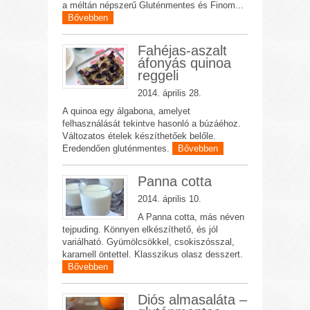
a méltán népszerű Gluténmentes és Finom...
Bővebben
Fahéjas-aszalt
áfonyás quinoa
reggeli
2014. április 28.
A quinoa egy álgabona, amelyet
felhasználását tekintve hasonló a búzáéhoz.
Változatos ételek készíthetőek belőle.
Eredendően gluténmentes.
Bővebben
Panna cotta
2014. április 10.
A Panna cotta, más néven
tejpuding. Könnyen elkészíthető, és jól
variálható. Gyümölcsökkel, csokiszósszal,
karamell öntettel. Klasszikus olasz desszert.
Bővebben
Diós almasaláta –