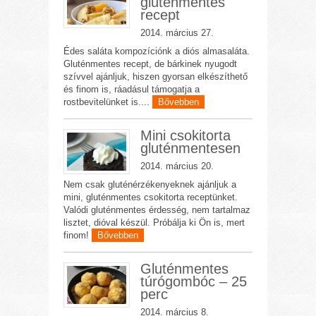
gluténmentes
recept
2014. március 27.
Édes saláta kompozíciónk a diós almasaláta.
Gluténmentes recept, de bárkinek nyugodt
szívvel ajánljuk, hiszen gyorsan elkészíthető
és finom is, ráadásul támogatja a
rostbevitelünket is....
Bővebben
Mini csokitorta
gluténmentesen
2014. március 20.
Nem csak gluténérzékenyeknek ajánljuk a
mini, gluténmentes csokitorta receptünket.
Valódi gluténmentes érdesség, nem tartalmaz
lisztet, dióval készül. Próbálja ki Ön is, mert
finom!
Bővebben
Gluténmentes
túrógombóc – 25
perc
2014. március 8.