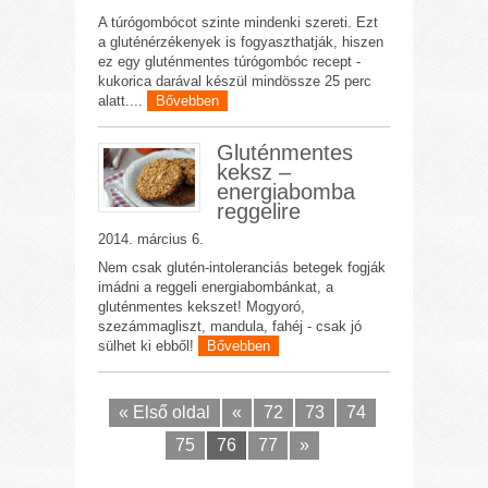
A túrógombócot szinte mindenki szereti. Ezt
a gluténérzékenyek is fogyaszthatják, hiszen
ez egy gluténmentes túrógombóc recept -
kukorica darával készül mindössze 25 perc
alatt....
Bővebben
Gluténmentes
keksz –
energiabomba
reggelire
2014. március 6.
Nem csak glutén-intoleranciás betegek fogják
imádni a reggeli energiabombánkat, a
gluténmentes kekszet! Mogyoró,
szezámmagliszt, mandula, fahéj - csak jó
sülhet ki ebből!
Bővebben
« Első oldal
«
72
73
74
75
76
77
»