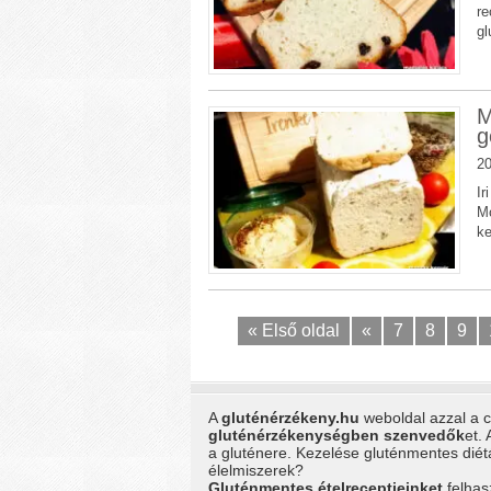
re
gl
M
g
20
Ir
Mo
ke
« Első oldal
«
7
8
9
A
gluténérzékeny.hu
weboldal azzal a cé
gluténérzékenységben szenvedők
et.
a gluténere. Kezelése gluténmentes dié
élelmiszerek?
Gluténmentes ételreceptjeinket
felhas