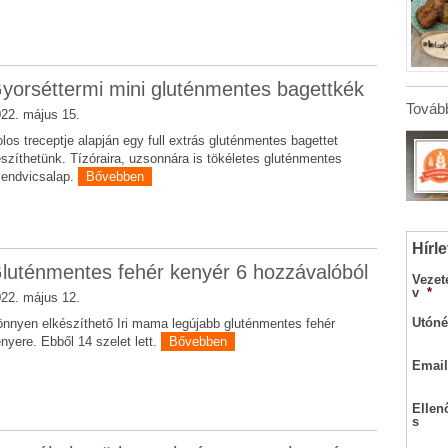
yorséttermi mini gluténmentes bagettkék
Tovább
22. május 15.
los treceptje alapján egy full extrás gluténmentes bagettet
szíthetünk. Tízóraira, uzsonnára is tökéletes gluténmentes
endvicsalap.
Bővebben
Hírle
luténmentes fehér kenyér 6 hozzávalóból
Vezet
v
*
22. május 12.
Utóné
nnyen elkészíthető Iri mama legújabb gluténmentes fehér
nyere. Ebből 14 szelet lett.
Bővebben
Email
Ellen
s