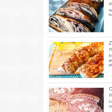
20
Ho
fi
Z
20
Ér
gl
pé
C
20
Cs
uz