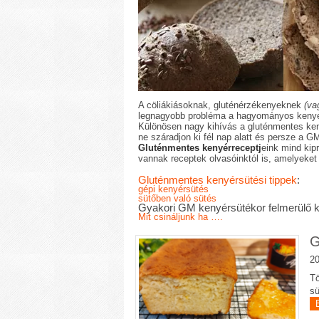
A cöliákiásoknak, gluténérzékenyeknek
(va
legnagyobb probléma a hagyományos kenyér
Különösen nagy kihívás a gluténmentes ken
ne száradjon ki fél nap alatt és persze a G
Gluténmentes kenyérreceptj
eink mind kip
vannak receptek olvasóinktól is, amelyeket s
Gluténmentes kenyérsütési tippek
:
gépi kenyérsütés
sütőben való sütés
Gyakori GM kenyérsütékor felmerülő 
Mit csináljunk ha ….
G
20
Tö
sü