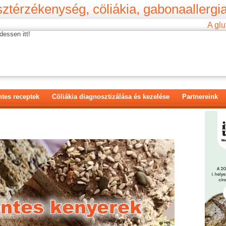
ztérzékenység, cöliákia, gabonaallergia
A glu
dessen itt!
tes receptek
Cöliákia diagnosztizálása és kezelése
Partnereink