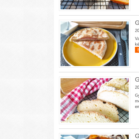
G
20
Va
ké
G
20
Gy
me
em
G