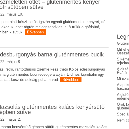
szméletlen ötlet – gluténmentes kenyér
ófrisütőben sütve
22. május 10.
 perc alatt készíthetük igazán egyedi gluténmentes kenyret, sőt
 akarjuk lehet rögtön melegszendvics is. A trükk a gófrisütő,
iben kisütjük.
Bővebben
Legn
Glutén
Mit eh
Összefo
desburgonyás barna gluténmentes bucik
Sikérhe
22. május 8.
rejtelm
A glut
azi retró, rántotthúsos zsemle készíthető Kolos édesburgonyás
Évától
rna gluténmentes buci receptje alapján. Érdmes kipróbálni egy
Mi az a
a alatt kész de sokiáig puha marad.
Bővebben
Alap li
haszná
A glut
érdeme
Örök ké
azsolás gluténmentes kalács kenyérsütő
glutén
épben sütve
Speciál
22. május 2.
Nem cö
i mama kenyérsütő gépben sütütt gluténmentes mazsolás kalács