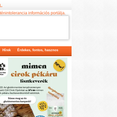
.
ténintolerancia információs portálja.
Hírek
Érdekes, fontos, hasznos