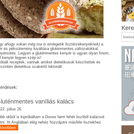
Kere
gy ahogy sokan még ma is emlegetik lisztérzékenyeknek)
a
 és péksütemény kiváltása gluténmentes változatokkal.
yérsütés. Legyen a gluténmentes kenyér is ugyan olyan finom,
M kenyér legyen szép is!
róbált receptek, vannak amiket dietetikusok készítettek és
zintén dietetikus szakértő lektorált.
kérdések:
luténmentes vaníliás kalács
22. július 26.
bb okból is kipróbáltam a Doves farm fehér lisztből kalácsot
tni. Itt Angliában elég nehéz hozzájutni másféle lisztekhez.
Bővebben