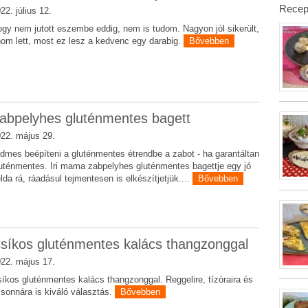
Recep
22. július 12.
gy nem jutott eszembe eddig, nem is tudom. Nagyon jól sikerült,
nom lett, most ez lesz a kedvenc egy darabig.
Bővebben
abpelyhes gluténmentes bagett
22. május 29.
dmes beépíteni a gluténmentes étrendbe a zabot - ha garantáltan
uténmentes. Iri mama zabpelyhes gluténmentes bagettje egy jó
lda rá, ráadásul tejmentesen is elkészítjetjük....
Bővebben
síkos gluténmentes kalács thangzonggal
22. május 17.
íkos gluténmentes kalács thangzonggal. Reggelire, tízóraira és
sonnára is kiváló választás.
Bővebben