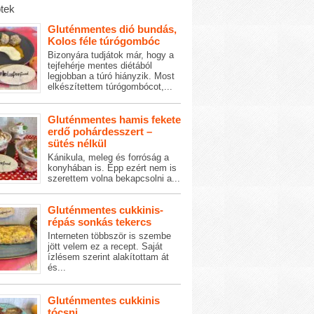
tek
Gluténmentes dió bundás,
Kolos féle túrógombóc
Bizonyára tudjátok már, hogy a
tejfehérje mentes diétából
legjobban a túró hiányzik. Most
elkészítettem túrógombócot,...
Gluténmentes hamis fekete
erdő pohárdesszert –
sütés nélkül
Kánikula, meleg és forróság a
konyhában is. Épp ezért nem is
szerettem volna bekapcsolni a...
Gluténmentes cukkinis-
répás sonkás tekercs
Interneten többször is szembe
jött velem ez a recept. Saját
ízlésem szerint alakítottam át
és...
Gluténmentes cukkinis
tócsni