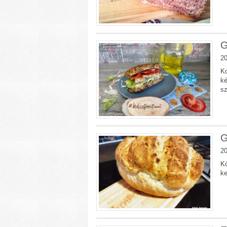
G
20
Ko
ké
sz
G
20
Kö
ke