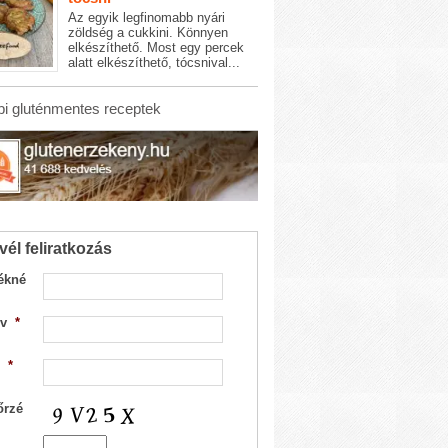
Az egyik legfinomabb nyári
zöldség a cukkini. Könnyen
elkészíthető. Most egy percek
alatt elkészíthető, tócsnival...
i gluténmentes receptek
vél feliratkozás
ékné
v
*
*
őrzé