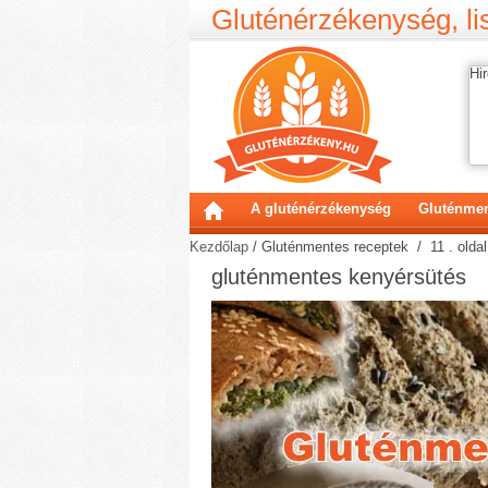
Gluténérzékenység, lis
Hir
A gluténérzékenység
Gluténmen
Kezdőlap
/
Gluténmentes receptek
/ 11 . oldal
gluténmentes kenyérsütés