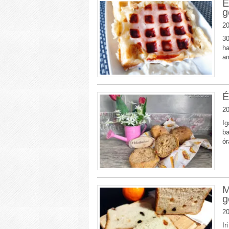
E
g
20
30
ha
am
É
20
Ig
ba
ór
M
g
20
Ir