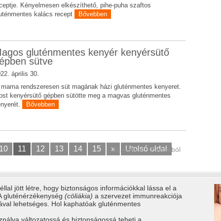
ceptje. Kényelmesen elkészíthető, pihe-puha szaftos
uténmentes kalács recept
Bővebben
agos gluténmentes kenyér kenyérsütő
épben sütve
22. április 30.
i mama rendszeresen süt magának házi gluténmentes kenyeret.
st kenyérsütő gépben sütötte meg a magvas gluténmentes
nyerét.
Bővebben
10
11
12
13
14
15
»
Utolsó oldal
11. oldal a 22 oldalból
llal jött létre, hogy biztonságos információkkal lássa el a
 A gluténérzékenység
(cöliákia)
a szervezet immunreakciója
tával lehetséges. Hol kaphatóak gluténmentes
ználva változatossá és biztonságossá teheti a