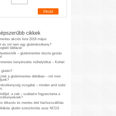
épszerűbb cikkek
mentes akciós lista 2018 május
et és mit nem egy gluténérzékeny?
glaló táblázat.
lyettesítők – gluténmentes tészta gyúrás
ei
énmentes kenyérsütés műhelytitkai – Kohári
 glutén?
sztek a gluténmentes diétában – mit mire
ljunk?
énérzékenység vizsgálat – minden amit tudni
s.
rdőjel, a zab – szabad-e fogyasztania a
érzékenyeknek?
is étkezés és mentes étel házhozszállítás
liákiás glutén szenzitivitás azaz NCGS