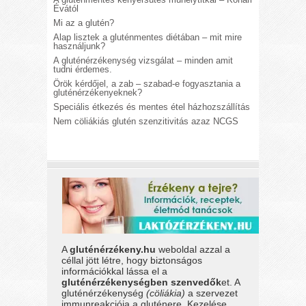
Évától
Mi az a glutén?
Alap lisztek a gluténmentes diétában – mit mire
használjunk?
A gluténérzékenység vizsgálat – minden amit
tudni érdemes.
Örök kérdőjel, a zab – szabad-e fogyasztania a
gluténérzékenyeknek?
Speciális étkezés és mentes étel házhozszállítás
Nem cöliákiás glutén szenzitivitás azaz NCGS
A
gluténérzékeny.hu
weboldal azzal a
céllal jött létre, hogy biztonságos
információkkal lássa el a
gluténérzékenységben szenvedők
et. A
gluténérzékenység
(cöliákia)
a szervezet
immunreakciója a gluténere. Kezelése