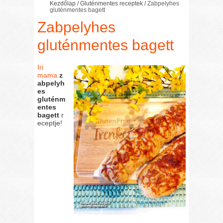
Kezdőlap
/
Gluténmentes receptek
/
Zabpelyhes
gluténmentes bagett
Zabpelyhes
gluténmentes bagett
Iri
mama
z
abpelyh
es
gluténm
entes
bagett
r
eceptje!