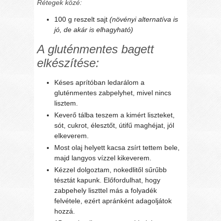
Rétegek közé:
100 g reszelt sajt
(növényi alternatíva is
jó, de akár is elhagyható)
A gluténmentes bagett
elkészítése:
Késes aprítóban ledarálom a
gluténmentes zabpelyhet, mivel nincs
lisztem.
Keverő tálba teszem a kimért liszteket,
sót, cukrot, élesztőt, útifű maghéjat, jól
elkeverem.
Most olaj helyett kacsa zsírt tettem bele,
majd langyos vízzel kikeverem.
Kézzel dolgoztam, nokedlitől sűrűbb
tésztát kapunk. Előfordulhat, hogy
zabpehely liszttel más a folyadék
felvétele, ezért apránként adagoljátok
hozzá.