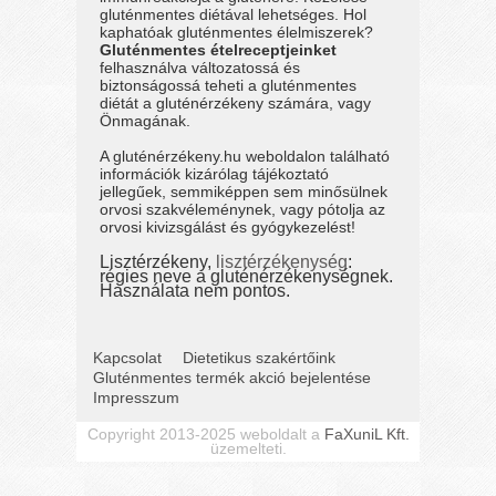
gluténmentes diétával lehetséges. Hol
kaphatóak gluténmentes élelmiszerek?
Gluténmentes ételreceptjeinket
felhasználva változatossá és
biztonságossá teheti a gluténmentes
diétát a gluténérzékeny számára, vagy
Önmagának.
A gluténérzékeny.hu weboldalon található
információk kizárólag tájékoztató
jellegűek, semmiképpen sem minősülnek
orvosi szakvéleménynek, vagy pótolja az
orvosi kivizsgálást és gyógykezelést!
Lisztérzékeny,
lisztérzékenység
:
régies neve a gluténérzékenységnek.
Használata nem pontos.
Kapcsolat
Dietetikus szakértőink
Gluténmentes termék akció bejelentése
Impresszum
Copyright 2013-2025 weboldalt a
FaXuniL Kft.
üzemelteti.