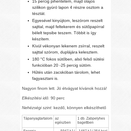
15 percig pihentetem, majd olajos
szilikon gyúró lapon 4 részre osztom a
tésztát.
Egyesével kinyújtom, leszórom reszelt
sajttal, majd feltekerem és sütőpapírral
bélelt tepsibe teszem. Többit is így
készítem.
Kívül vékonyan lekenem zsírral, reszelt
sajttal szórom, duplájára kelesztem.
180 °C fokos sütőben, alsó felső sütési
funkcióban 20 -25 percig sütöm.
Hűtés után zacskóban tárolom, lehet
fagyasztani is.
Nagyon finom lett. Jó étvágyat kívánok hozzá!
Elkészítési idő:
90 perc
Nehézségi szint:
kezdő, könnyen elkészíthető
Tápanyagtartalom
az
1 db. Zabpelyhes
egészben
bagettben
Energia
5947 kJ /
1487 kJ / 354 kcal