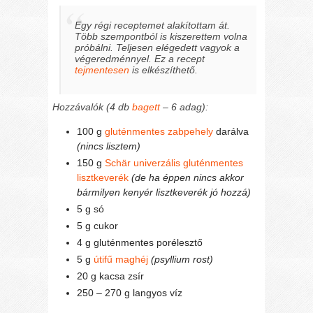
Egy régi receptemet alakítottam át.
Több szempontból is kiszerettem volna
próbálni. Teljesen elégedett vagyok a
végeredménnyel. Ez a recept
tejmentesen
is elkészíthető.
Hozzávalók (4 db
bagett
– 6 adag):
100 g
gluténmentes zabpehely
darálva
(nincs lisztem)
150 g
Schär univerzális gluténmentes
lisztkeverék
(de ha éppen nincs akkor
bármilyen kenyér lisztkeverék jó hozzá)
5 g só
5 g cukor
4 g gluténmentes porélesztő
5 g
útifű maghéj
(psyllium rost)
20 g kacsa zsír
250 – 270 g langyos víz