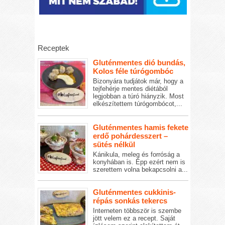
Receptek
Gluténmentes dió bundás,
Kolos féle túrógombóc
Bizonyára tudjátok már, hogy a
tejfehérje mentes diétából
legjobban a túró hiányzik. Most
elkészítettem túrógombócot,...
Gluténmentes hamis fekete
erdő pohárdesszert –
sütés nélkül
Kánikula, meleg és forróság a
konyhában is. Épp ezért nem is
szerettem volna bekapcsolni a...
Gluténmentes cukkinis-
répás sonkás tekercs
Interneten többször is szembe
jött velem ez a recept. Saját