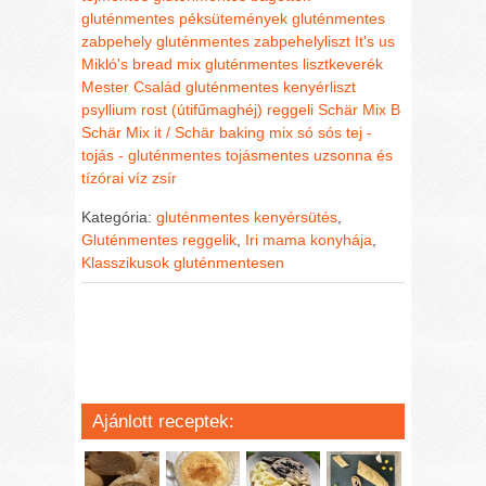
gluténmentes péksütemények
gluténmentes
zabpehely
gluténmentes zabpehelyliszt
It's us
Mikló's bread mix gluténmentes lisztkeverék
Mester Család gluténmentes kenyérliszt
psyllium rost (útifűmaghéj)
reggeli
Schär Mix B
Schär Mix it / Schär baking mix
só
sós
tej -
tojás - gluténmentes
tojásmentes
uzsonna és
tízórai
víz
zsír
Kategória:
gluténmentes kenyérsütés
,
Gluténmentes reggelik
,
Iri mama konyhája
,
Klasszikusok gluténmentesen
Ajánlott receptek: