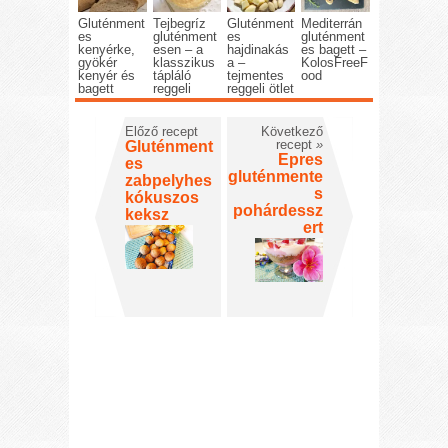
Gluténment
Tejbegríz
Gluténment
Mediterrán
es
gluténment
es
gluténment
kenyérke,
esen – a
hajdinakás
es bagett –
gyökér
klasszikus
a –
KolosFreeF
kenyér és
tápláló
tejmentes
ood
bagett
reggeli
reggeli ötlet
Előző recept
Következő
recept
»
Gluténment
Epres
es
gluténmente
zabpelyhes
s
kókuszos
pohárdessz
keksz
ert