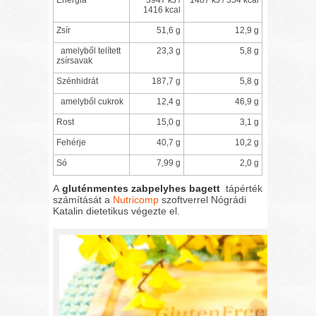
1416 kcal
Zsír
51,6 g
12,9 g
amelyből telített
23,3 g
5,8 g
zsírsavak
Szénhidrát
187,7 g
5,8 g
amelyből cukrok
12,4 g
46,9 g
Rost
15,0 g
3,1 g
Fehérje
40,7 g
10,2 g
Só
7,99 g
2,0 g
A
gluténmentes zabpelyhes bagett
tápérték
számítását a
Nutricomp
szoftverrel Nógrádi
Katalin dietetikus végezte el.