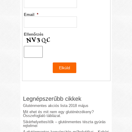
Email
*
Ellenőrzés
Legnépszerűbb cikkek
Gluténmentes akciós lista 2018 május
Mit ehet és mit nem egy gluténérzékeny?
Összefoglaló táblázat.
Sikérhelyettesítők – gluténmentes tészta gyúrás
rejtelmei
A gluténmentes kenyérsütés műhelytitkai – Kohári