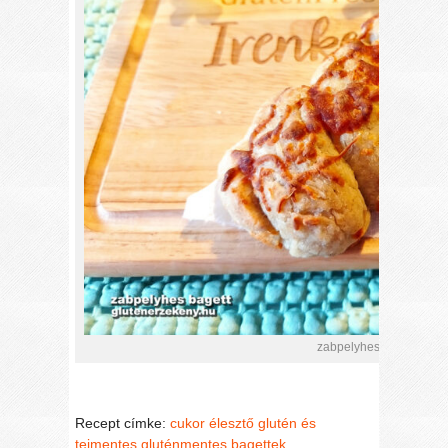
zabpelyhes bagett sajtta
Recept címke:
cukor
élesztő
glutén és
tejmentes
gluténmentes bagettek