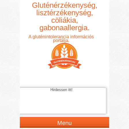
Gluténérzékenység,
lisztérzékenység,
cöliákia,
gabonaallergia.
A gluténintolerancia információs
portálja.
Hirdessen itt!
Menu