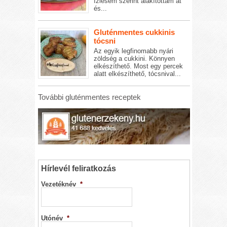
ízlésem szerint alakítottam át
és...
Gluténmentes cukkinis
tócsni
Az egyik legfinomabb nyári
zöldség a cukkini. Könnyen
elkészíthető. Most egy percek
alatt elkészíthető, tócsnival...
További gluténmentes receptek
Hírlevél feliratkozás
Vezetéknév
*
Utónév
*