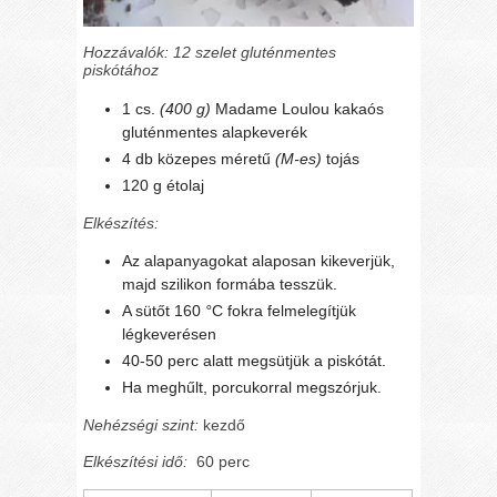
Hozzávalók: 12 szelet gluténmentes
piskótához
1 cs.
(400 g)
Madame Loulou kakaós
gluténmentes alapkeverék
4 db közepes méretű
(M-es)
tojás
120 g étolaj
Elkészítés:
Az alapanyagokat alaposan kikeverjük,
majd szilikon formába tesszük.
A sütőt 160
°
C fokra felmelegítjük
légkeverésen
40-50 perc alatt megsütjük a piskótát.
Ha meghűlt, porcukorral megszórjuk.
Nehézségi szint:
kezdő
Elkészítési idő:
60 perc