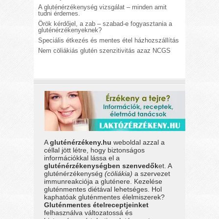
A gluténérzékenység vizsgálat – minden amit
tudni érdemes.
Örök kérdőjel, a zab – szabad-e fogyasztania a
gluténérzékenyeknek?
Speciális étkezés és mentes étel házhozszállítás
Nem cöliákiás glutén szenzitivitás azaz NCGS
A
gluténérzékeny.hu
weboldal azzal a
céllal jött létre, hogy biztonságos
információkkal lássa el a
gluténérzékenységben szenvedők
et. A
gluténérzékenység
(cöliákia)
a szervezet
immunreakciója a gluténere. Kezelése
gluténmentes diétával lehetséges. Hol
kaphatóak gluténmentes élelmiszerek?
Gluténmentes ételreceptjeinket
felhasználva változatossá és