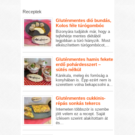
Receptek
Gluténmentes dió bundás,
Kolos féle túrógombóc
Bizonyára tudjátok már, hogy a
tejfehérje mentes diétából
legjobban a túró hiányzik. Most
elkészítettem túrógombócot,...
Gluténmentes hamis fekete
erdő pohárdesszert –
sütés nélkül
Kánikula, meleg és forróság a
konyhában is. Épp ezért nem is
szerettem volna bekapcsolni a...
Gluténmentes cukkinis-
répás sonkás tekercs
Interneten többször is szembe
jött velem ez a recept. Saját
ízlésem szerint alakítottam át
és...