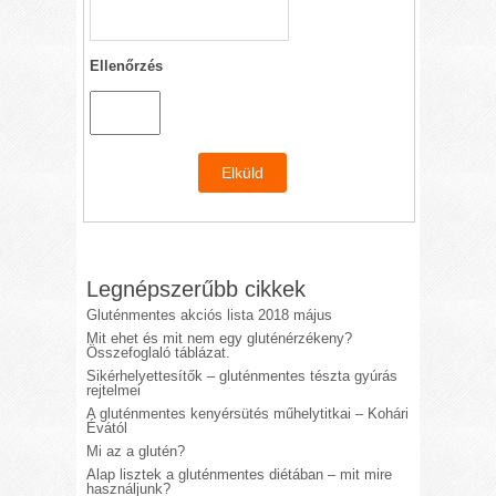
Ellenőrzés
Legnépszerűbb cikkek
Gluténmentes akciós lista 2018 május
Mit ehet és mit nem egy gluténérzékeny?
Összefoglaló táblázat.
Sikérhelyettesítők – gluténmentes tészta gyúrás
rejtelmei
A gluténmentes kenyérsütés műhelytitkai – Kohári
Évától
Mi az a glutén?
Alap lisztek a gluténmentes diétában – mit mire
használjunk?