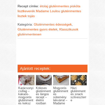
Recept címke:
étolaj
gluténmentes piskóta
lisztkeverék
Madame Loulou gluténmentes
lisztek
tojás
Kategória:
Gluténmentes édességek
,
Gluténmentes gyors ételek
,
Klasszikusok
gluténmentesen
Ajánlott receptek:
Karácsonyi
Köleses
Mogyorós
Házi
csillag –
gluténment
gluténment
gluténment
kakaós-
es lángos
es
es snack
mogyorós
recept –
sütemény
szilveszterr
gluténment
élelmi
lekvárral –
e
es keksz
rostban
Madame