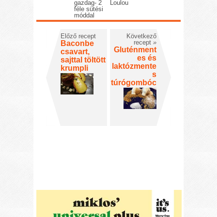
gazdag- 2
Loulou
féle sütési
móddal
Előző recept
Következő
recept
»
Baconbe
Gluténment
csavart,
es és
sajttal töltött
laktózmente
krumpli
s
túrógombóc