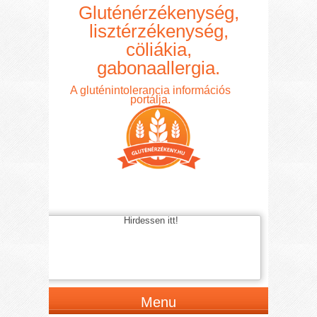
Gluténérzékenység,
lisztérzékenység,
cöliákia,
gabonaallergia.
A gluténintolerancia információs
portálja.
Hirdessen itt!
Menu