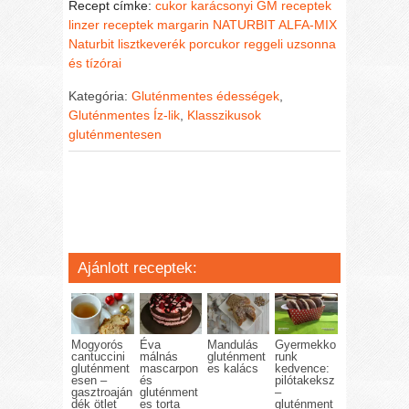
Recept címke:
cukor
karácsonyi GM receptek
linzer receptek
margarin
NATURBIT ALFA-MIX
Naturbit lisztkeverék
porcukor
reggeli
uzsonna
és tízórai
Kategória:
Gluténmentes édességek
,
Gluténmentes Íz-lik
,
Klasszikusok
gluténmentesen
Ajánlott receptek:
Mogyorós
Éva
Mandulás
Gyermekko
cantuccini
málnás
gluténment
runk
gluténment
mascarpon
es kalács
kedvence:
esen –
és
pilótakeksz
gasztroaján
gluténment
–
dék ötlet
es torta
gluténment