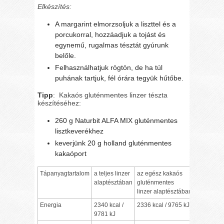
Elkészítés:
A margarint elmorzsoljuk a liszttel és a
porcukorral, hozzáadjuk a tojást és
egynemű, rugalmas tésztát gyúrunk
belőle.
Felhasználhatjuk rögtön, de ha túl
puhának tartjuk, fél órára tegyük hűtőbe.
Tipp
: Kakaós gluténmentes linzer tészta
készítéséhez:
260 g Naturbit ALFA MIX gluténmentes
lisztkeverékhez
keverjünk 20 g holland gluténmentes
kakaóport
Tápanyagtartalom
a teljes linzer
az egész kakaós
alaptésztában
gluténmentes
linzer alaptésztában
Energia
2340 kcal /
2336 kcal / 9765 kJ
9781 kJ