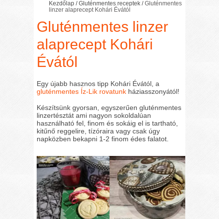
Kezdőlap
/
Gluténmentes receptek
/
Gluténmentes
linzer alaprecept Kohári Évától
Gluténmentes linzer
alaprecept Kohári
Évától
Egy újabb hasznos tipp Kohári Évától, a
gluténmentes Íz-Lik rovatunk
háziasszonyától!
Készítsünk gyorsan, egyszerűen gluténmentes
linzertésztát ami nagyon sokoldalúan
használható fel, finom és sokáig el is tartható,
kitűnő reggelire, tízóraira vagy csak úgy
napközben bekapni 1-2 finom édes falatot.