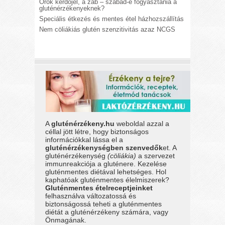
Örök kérdőjel, a zab – szabad-e fogyasztania a
gluténérzékenyeknek?
Speciális étkezés és mentes étel házhozszállítás
Nem cöliákiás glutén szenzitivitás azaz NCGS
A
gluténérzékeny.hu
weboldal azzal a
céllal jött létre, hogy biztonságos
információkkal lássa el a
gluténérzékenységben szenvedők
et. A
gluténérzékenység
(cöliákia)
a szervezet
immunreakciója a gluténere. Kezelése
gluténmentes diétával lehetséges. Hol
kaphatóak gluténmentes élelmiszerek?
Gluténmentes ételreceptjeinket
felhasználva változatossá és
biztonságossá teheti a gluténmentes
diétát a gluténérzékeny számára, vagy
Önmagának.