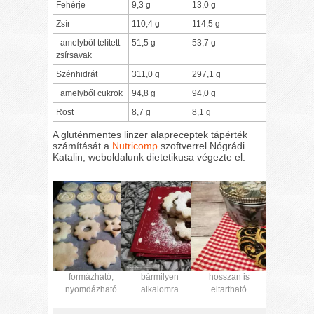
Fehérje
9,3 g
13,0 g
Zsír
110,4 g
114,5 g
amelyből telített
51,5 g
53,7 g
zsírsavak
Szénhidrát
311,0 g
297,1 g
amelyből cukrok
94,8 g
94,0 g
Rost
8,7 g
8,1 g
A gluténmentes linzer alapreceptek tápérték
számítását a
Nutricomp
szoftverrel Nógrádi
Katalin, weboldalunk dietetikusa végezte el.
formázható,
bármilyen
hosszan is
nyomdázható
alkalomra
eltartható