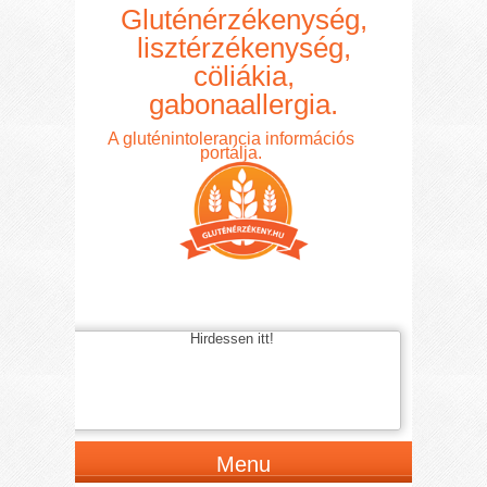
Gluténérzékenység,
lisztérzékenység,
cöliákia,
gabonaallergia.
A gluténintolerancia információs
portálja.
Hirdessen itt!
Menu