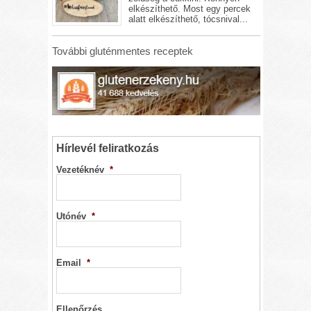
elkészíthető. Most egy percek
alatt elkészíthető, tócsnival...
További gluténmentes receptek
Hírlevél feliratkozás
Vezetéknév
*
Utónév
*
Email
*
Ellenőrzés