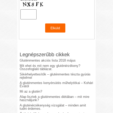
Legnépszerűbb cikkek
Gluténmentes akciós lista 2018 május
Mit ehet és mit nem egy gluténérzékeny?
Összefoglaló táblázat.
Sikérhelyettesítők – gluténmentes tészta gyúrás
rejtelmei
A gluténmentes kenyérsütés műhelytitkai – Kohári
Évától
Mi az a glutén?
Alap lisztek a gluténmentes diétában – mit mire
használjunk?
A gluténérzékenység vizsgálat – minden amit
tudni érdemes.