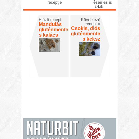
receptje
esen ez is
Íz-Lik
Előző recept
Következő
recept
»
Mandulás
Csokis, diós
gluténmente
gluténmente
s kalács
s keksz