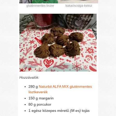
gluténmentes linzer
kakaóscsiga-keksz
Hozzávalók:
280 g
Naturbit ALFA MIX gluténmentes
lisztkeverék
150 g margarin
80 g porcukor
1 egész közepes méretű
(M-es)
tojás