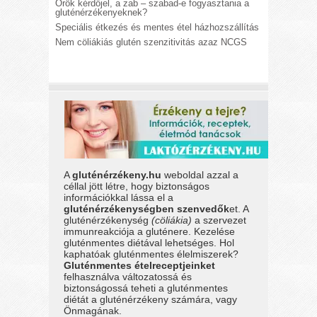
Örök kérdőjel, a zab – szabad-e fogyasztania a
gluténérzékenyeknek?
Speciális étkezés és mentes étel házhozszállítás
Nem cöliákiás glutén szenzitivitás azaz NCGS
A
gluténérzékeny.hu
weboldal azzal a
céllal jött létre, hogy biztonságos
információkkal lássa el a
gluténérzékenységben szenvedők
et. A
gluténérzékenység
(cöliákia)
a szervezet
immunreakciója a gluténere. Kezelése
gluténmentes diétával lehetséges. Hol
kaphatóak gluténmentes élelmiszerek?
Gluténmentes ételreceptjeinket
felhasználva változatossá és
biztonságossá teheti a gluténmentes
diétát a gluténérzékeny számára, vagy
Önmagának.