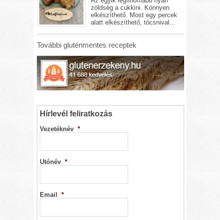
Az egyik legfinomabb nyári
zöldség a cukkini. Könnyen
elkészíthető. Most egy percek
alatt elkészíthető, tócsnival...
További gluténmentes receptek
Hírlevél feliratkozás
Vezetéknév
*
Utónév
*
Email
*