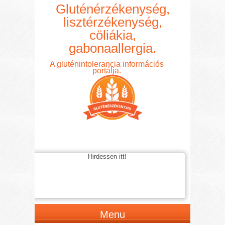
Gluténérzékenység,
lisztérzékenység,
cöliákia,
gabonaallergia.
A gluténintolerancia információs
portálja.
Hirdessen itt!
Menu