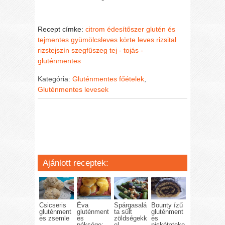
Recept címke:
citrom
édesítőszer
glutén és
tejmentes
gyümölcsleves
körte
leves
rizsital
rizstejszín
szegfűszeg
tej - tojás -
gluténmentes
Kategória:
Gluténmentes főételek
,
Gluténmentes levesek
Ajánlott receptek:
Csicseris
Éva
Spárgasalá
Bounty ízű
gluténment
gluténment
ta sült
gluténment
es zsemle
es
zöldségekk
es
péksége:
el
piskótateke