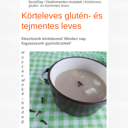
Kezdőlap
/
Gluténmentes receptek
/
Körteleves
glutén- és tejmentes leves
Körteleves glutén- és
tejmentes leves
Készítsünk körtelevest! Minden nap
fogyasszunk gyümölcsöket!
H
o
z
z
á
v
al
ó
k:
4
–
6
a
d
a
g