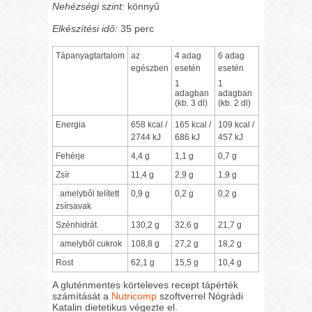
Nehézségi szint:
könnyű
Elkészítési idő:
35 perc
Tápanyagtartalom
az
4 adag
6 adag
egészben
esetén
esetén
1
1
adagban
adagban
(kb. 3 dl)
(kb. 2 dl)
Energia
658 kcal /
165 kcal /
109 kcal /
2744 kJ
686 kJ
457 kJ
Fehérje
4,4 g
1,1 g
0,7 g
Zsír
11,4 g
2,9 g
1,9 g
amelyből telített
0,9 g
0,2 g
0,2 g
zsírsavak
Szénhidrát
130,2 g
32,6 g
21,7 g
amelyből cukrok
108,8 g
27,2 g
18,2 g
Rost
62,1 g
15,5 g
10,4 g
A gluténmentes körteleves recept tápérték
számítását a
Nutricomp
szoftverrel Nógrádi
Katalin dietetikus végezte el.