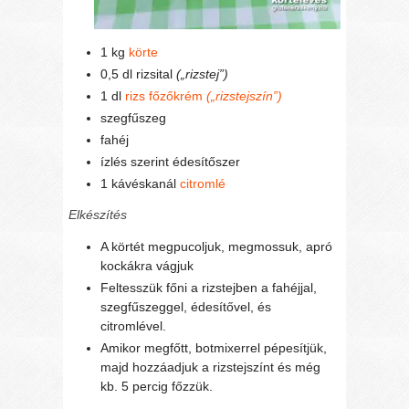
1 kg
körte
0,5 dl rizsital
(„rizstej”)
1 dl
rizs főzőkrém
(„rizstejszín”)
szegfűszeg
fahéj
ízlés szerint édesítőszer
1 kávéskanál
citromlé
Elkészítés
A körtét megpucoljuk, megmossuk, apró
kockákra vágjuk
Feltesszük főni a rizstejben a fahéjjal,
szegfűszeggel, édesítővel, és
citromlével.
Amikor megfőtt, botmixerrel pépesítjük,
majd hozzáadjuk a rizstejszínt és még
kb. 5 percig főzzük.