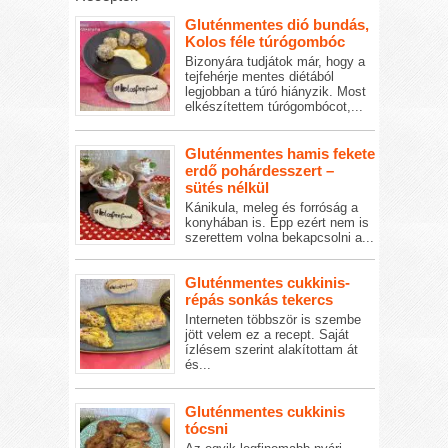
Gluténmentes dió bundás,
Kolos féle túrógombóc
Bizonyára tudjátok már, hogy a
tejfehérje mentes diétából
legjobban a túró hiányzik. Most
elkészítettem túrógombócot,...
Gluténmentes hamis fekete
erdő pohárdesszert –
sütés nélkül
Kánikula, meleg és forróság a
konyhában is. Épp ezért nem is
szerettem volna bekapcsolni a...
Gluténmentes cukkinis-
répás sonkás tekercs
Interneten többször is szembe
jött velem ez a recept. Saját
ízlésem szerint alakítottam át
és...
Gluténmentes cukkinis
tócsni