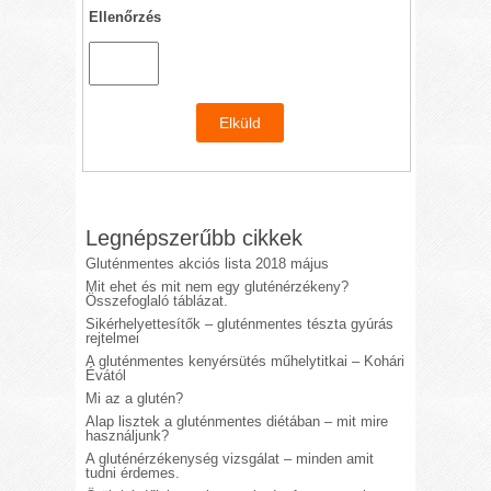
Ellenőrzés
Legnépszerűbb cikkek
Gluténmentes akciós lista 2018 május
Mit ehet és mit nem egy gluténérzékeny?
Összefoglaló táblázat.
Sikérhelyettesítők – gluténmentes tészta gyúrás
rejtelmei
A gluténmentes kenyérsütés műhelytitkai – Kohári
Évától
Mi az a glutén?
Alap lisztek a gluténmentes diétában – mit mire
használjunk?
A gluténérzékenység vizsgálat – minden amit
tudni érdemes.