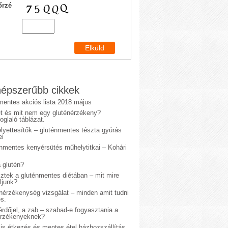
őrzé
épszerűbb cikkek
mentes akciós lista 2018 május
et és mit nem egy gluténérzékeny?
glaló táblázat.
lyettesítők – gluténmentes tészta gyúrás
ei
énmentes kenyérsütés műhelytitkai – Kohári
 glutén?
sztek a gluténmentes diétában – mit mire
ljunk?
énérzékenység vizsgálat – minden amit tudni
s.
rdőjel, a zab – szabad-e fogyasztania a
érzékenyeknek?
is étkezés és mentes étel házhozszállítás