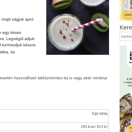
, majd vágjuk apró
Kere
e egy késes
ra. Legvégül adjuk
d turmixoljuk készre.
rakba, és
esetén használható laktózmentes tej is vagy akár növényi
Egy adag
195 kcal / 813 kJ