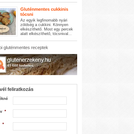
Gluténmentes cukkinis
tócsni
Az egyik legfinomabb nyári
zöldség a cukkini. Könnyen
elkészíthető. Most egy percek
alatt elkészíthető, tócsnival...
i gluténmentes receptek
vél feliratkozás
ékné
v
*
*