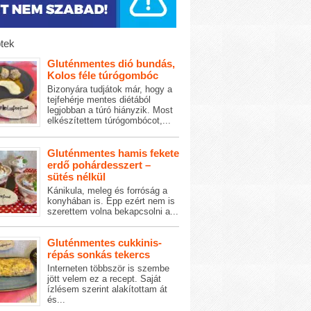
tek
Gluténmentes dió bundás,
Kolos féle túrógombóc
Bizonyára tudjátok már, hogy a
tejfehérje mentes diétából
legjobban a túró hiányzik. Most
elkészítettem túrógombócot,...
Gluténmentes hamis fekete
erdő pohárdesszert –
sütés nélkül
Kánikula, meleg és forróság a
konyhában is. Épp ezért nem is
szerettem volna bekapcsolni a...
Gluténmentes cukkinis-
répás sonkás tekercs
Interneten többször is szembe
jött velem ez a recept. Saját
ízlésem szerint alakítottam át
és...