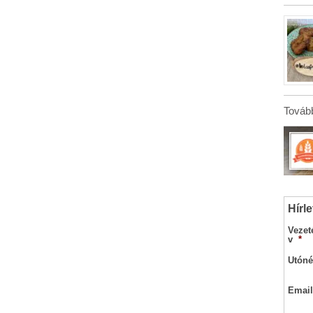
Tovább
Hírle
Vezet
v
*
Utóné
Email