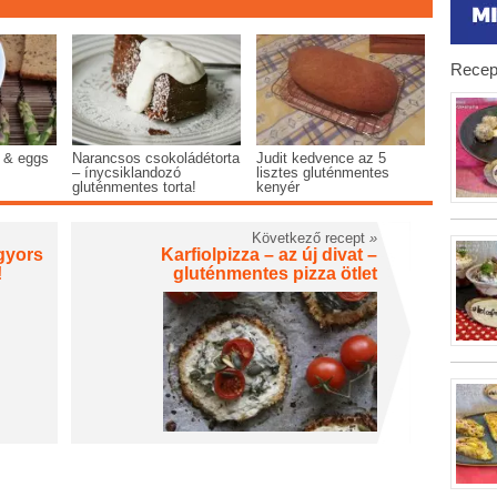
Recep
 & eggs
Narancsos csokoládétorta
Judit kedvence az 5
– ínycsiklandozó
lisztes gluténmentes
gluténmentes torta!
kenyér
Következő recept
»
mgyors
Karfiolpizza – az új divat –
!
gluténmentes pizza ötlet