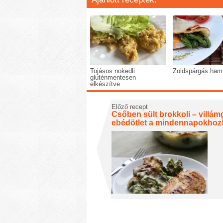
Tojásos nokedli
Zöldspárgás ham
gluténmentesen
elkészítve
Előző recept
Csőben sült brokkoli – villá
ebédötlet a mindennapokhoz