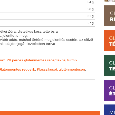
8,4 g
3,6 g
31 g
3,7 g
ékei Zóra, dietetikus készítette és a
a jelenítette meg.
ovább adás, máshol történő megjelenítés esetén, az előző
ak tulajdonjogát tiszteletben tartva.
ax. 20 perces gluténmentes receptek
tej
turmix
luténmentes reggelik
,
Klasszikusok gluténmentesen
,