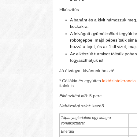
Elkészítés:
A banánt és a kivit hámozzuk meg
kockákra.
A felvágott gyümölcsöket tegyük b
robotgépbe, majd pépesítsük simá
hozzá a tejet, és az 1 dl vizet, maj
Az elkészült turmixot töltsük poha
fogyaszthatjuk is!
Jó étvágyat kívánunk hozzá!
* Cöliákia és együttes
laktózintolerancia
italok is.
Elkészítési idő:
5 perc
Nehézségi szint:
kezdő
Tápanyagtartalom egy adagra
vonatkoztatva:
Energia