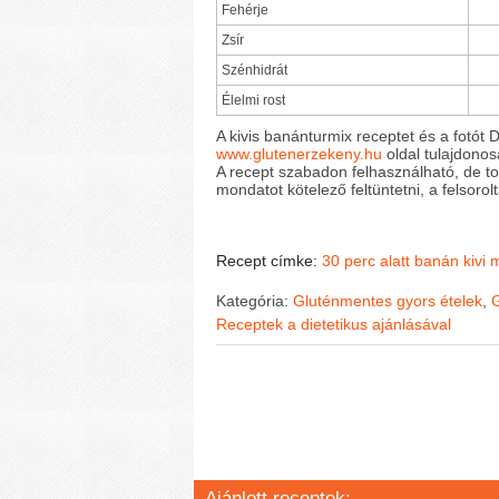
Fehérje
Zsír
Szénhidrát
Élelmi rost
A kivis banánturmix receptet és a fotót D
www.glutenerzekeny.hu
oldal tulajdonos
A recept szabadon felhasználható, de t
mondatot kötelező feltüntetni, a felsorolt
Recept címke:
30 perc alatt
banán
kivi
m
Kategória:
Gluténmentes gyors ételek
,
G
Receptek a dietetikus ajánlásával
Ajánlott receptek: