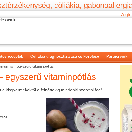
ztérzékenység, cöliákia, gabonaallergia
A glu
dessen itt!
tes receptek
Cöliákia diagnosztizálása és kezelése
Partnereink
ánturmix – egyszerű vitaminpótlás
– egyszerű vitaminpótlás
 a kisgyermekektől a felnőttekig mindenki szeretni fog!
/db)