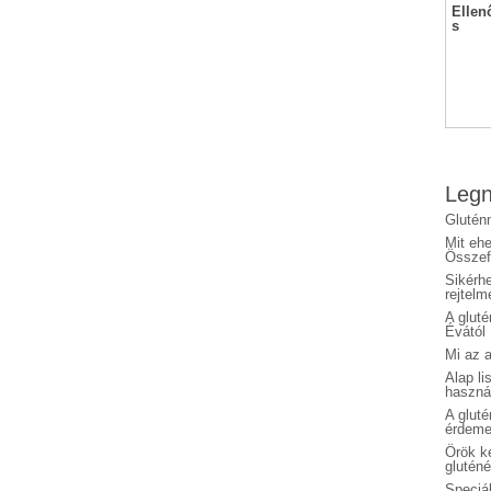
Ellen
s
Legn
Glutén
Mit eh
Összefo
Sikérhe
rejtelm
A glut
Évától
Mi az a
Alap li
haszná
A glut
érdeme
Örök ké
glutén
Speciál