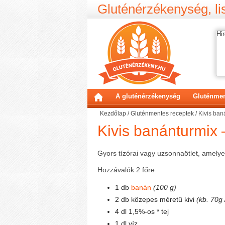
Gluténérzékenység, lis
Hir
A gluténérzékenység
Gluténmen
Kezdőlap
/
Gluténmentes receptek
/
Kivis ban
Kivis banánturmix 
Gyors tízórai vagy uzsonnaötlet, amelyet
Hozzávalók 2 főre
1 db
banán
(100 g)
2 db közepes méretű kivi
(kb. 70g 
4 dl 1,5%-os * tej
1 dl víz