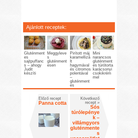
Ajánlott receptek:
Gluténment
Meggyleve
Pirított máj
Mini
es
s
karamellizá
narancsos
sajtpuffanc
gluténment
lt
gluténment
s – ahogy
esen
hagymával
es túrótorta
Judit
és citromos
karácsonyi
készíti
polentával
csokikrém
–
mel
gluténment
es
Előző recept
Következő
recept
»
Panna cotta
Sós
túrólepénye
k –
villámgyors
gluténmente
s