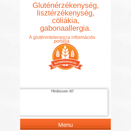
Gluténérzékenység,
lisztérzékenység,
cöliákia,
gabonaallergia.
A gluténintolerancia információs
portálja.
Hirdessen itt!
Menu