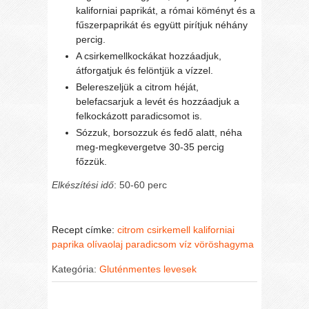
kaliforniai paprikát, a római köményt és a
fűszerpaprikát és együtt pirítjuk néhány
percig.
A csirkemellkockákat hozzáadjuk,
átforgatjuk és felöntjük a vízzel.
Belereszeljük a citrom héját,
belefacsarjuk a levét és hozzáadjuk a
felkockázott paradicsomot is.
Sózzuk, borsozzuk és fedő alatt, néha
meg-megkevergetve 30-35 percig
főzzük.
Elkészítési idő
: 50-60 perc
Recept címke:
citrom
csirkemell
kaliforniai
paprika
olívaolaj
paradicsom
víz
vöröshagyma
Kategória:
Gluténmentes levesek