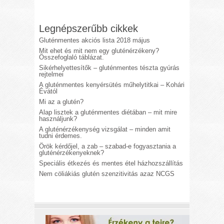
Legnépszerűbb cikkek
Gluténmentes akciós lista 2018 május
Mit ehet és mit nem egy gluténérzékeny?
Összefoglaló táblázat.
Sikérhelyettesítők – gluténmentes tészta gyúrás
rejtelmei
A gluténmentes kenyérsütés műhelytitkai – Kohári
Évától
Mi az a glutén?
Alap lisztek a gluténmentes diétában – mit mire
használjunk?
A gluténérzékenység vizsgálat – minden amit
tudni érdemes.
Örök kérdőjel, a zab – szabad-e fogyasztania a
gluténérzékenyeknek?
Speciális étkezés és mentes étel házhozszállítás
Nem cöliákiás glutén szenzitivitás azaz NCGS