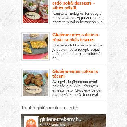
erdő pohárdesszert –
sütés nélkül
Kánikula, meleg és forróság a
konyhában is. Épp ezért nem is
szerettem volna bekapcsolni a...
Gluténmentes cukkinis-
répás sonkás tekercs
Interneten többször is szembe
jött velem ez a recept. Saját
ízlésem szerint alakítottam át
és...
Gluténmentes cukkinis
tócsni
Az egyik legfinomabb nyári
zöldség a cukkini. Könnyen
elkészíthető. Most egy percek
alatt elkészíthető, tócsnival...
További gluténmentes receptek