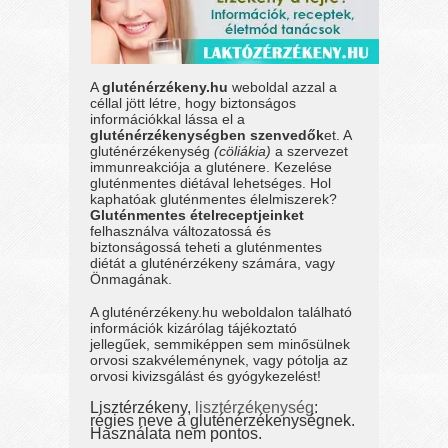
A
gluténérzékeny.hu
weboldal azzal a
céllal jött létre, hogy biztonságos
információkkal lássa el a
gluténérzékenységben szenvedők
et. A
gluténérzékenység
(cöliákia)
a szervezet
immunreakciója a gluténere. Kezelése
gluténmentes diétával lehetséges. Hol
kaphatóak gluténmentes élelmiszerek?
Gluténmentes ételreceptjeinket
felhasználva változatossá és
biztonságossá teheti a gluténmentes
diétát a gluténérzékeny számára, vagy
Önmagának.
A gluténérzékeny.hu weboldalon található
információk kizárólag tájékoztató
jellegűek, semmiképpen sem minősülnek
orvosi szakvéleménynek, vagy pótolja az
orvosi kivizsgálást és gyógykezelést!
Lisztérzékeny,
lisztérzékenység
:
régies neve a gluténérzékenységnek.
Használata nem pontos.