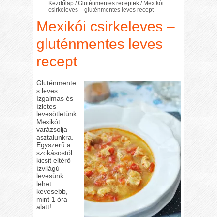
Kezdőlap
/
Gluténmentes receptek
/
Mexikói
csirkeleves – gluténmentes leves recept
Mexikói csirkeleves –
gluténmentes leves
recept
Gluténmente
s leves.
Izgalmas és
ízletes
levesötletünk
Mexikót
varázsolja
asztalunkra.
Egyszerű a
szokásostól
kicsit eltérő
ízvilágú
levesünk
lehet
kevesebb,
mint 1 óra
alatt!