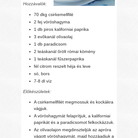
Hozzávalók
:
70 dkg csirkemellfilé
2 fej vöröshagyma
1 db piros kaliforniai paprika
3 evőkanál olívaolaj
1 db paradicsom
2 teáskanál őrölt római kömény
1 teáskanál fűszerpaprika
fél citrom reszelt héja és leve
só, bors
7-8 dl víz
Előkészületek:
A csirkemellfilét megmossuk és kockákra
vágjuk.
A vöröshagymát felaprítjuk, a kaliforniai
paprikát és a paradicsomot felkockázzuk.
Az olívaolajon megdinszteljük az apróra
vágott vöröshagymát, majd hozzáadjuk a