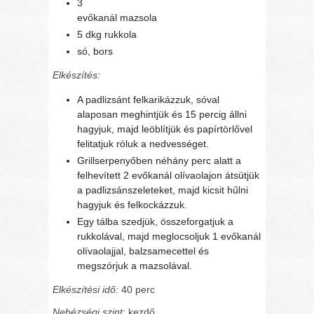
3
evőkanál mazsola
5 dkg rukkola
só, bors
Elkészítés:
A padlizsánt felkarikázzuk, sóval
alaposan meghintjük és 15 percig állni
hagyjuk, majd leöblítjük és papírtörlővel
felitatjuk róluk a nedvességet.
Grillserpenyőben néhány perc alatt a
felhevített 2 evőkanál olívaolajon átsütjük
a padlizsánszeleteket, majd kicsit hűlni
hagyjuk és felkockázzuk.
Egy tálba szedjük, összeforgatjuk a
rukkolával, majd meglocsoljuk 1 evőkanál
olívaolajjal, balzsamecettel és
megszórjuk a mazsolával.
Elkészítési idő:
40 perc
Nehézségi szint:
kezdő