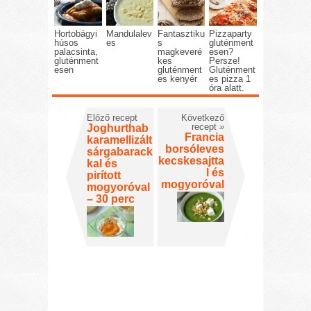
Hortobágyi
Mandulalev
Fantasztiku
Pizzaparty
húsos
es
s
gluténment
palacsinta,
magkeveré
esen?
gluténment
kes
Persze!
esen
gluténment
Gluténment
es kenyér
es pizza 1
óra alatt.
Előző recept
Következő
recept
»
Joghurthab
Francia
karamellizált
borsóleves
sárgabarack
kecskesajtta
kal és
l és
pirított
mogyoróval
mogyoróval
– 30 perc