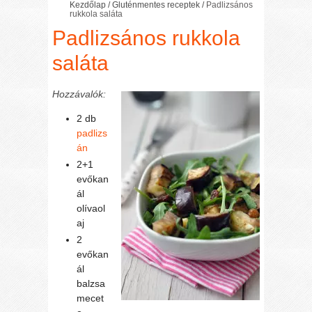
Kezdőlap
/
Gluténmentes receptek
/
Padlizsános
rukkola saláta
Padlizsános rukkola
saláta
Hozzávalók:
2 db
padlizs
án
2+1
evőkan
ál
olívaol
aj
2
evőkan
ál
balzsa
mecet