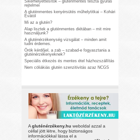
Sikérhelyettesítők – gluténmentes tészta gyúrás
rejtelmei
A gluténmentes kenyérsütés műhelytitkai – Kohári
Évától
Mi az a glutén?
Alap lisztek a gluténmentes diétában – mit mire
használjunk?
A gluténérzékenység vizsgálat – minden amit
tudni érdemes.
Örök kérdőjel, a zab – szabad-e fogyasztania a
gluténérzékenyeknek?
Speciális étkezés és mentes étel házhozszállítás
Nem cöliákiás glutén szenzitivitás azaz NCGS
A
gluténérzékeny.hu
weboldal azzal a
céllal jött létre, hogy biztonságos
információkkal lássa el a