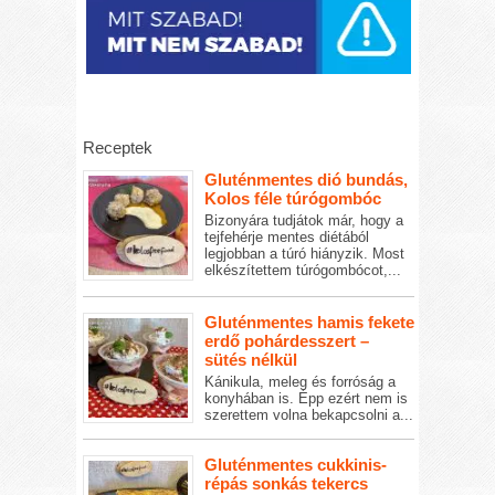
Receptek
Gluténmentes dió bundás,
Kolos féle túrógombóc
Bizonyára tudjátok már, hogy a
tejfehérje mentes diétából
legjobban a túró hiányzik. Most
elkészítettem túrógombócot,...
Gluténmentes hamis fekete
erdő pohárdesszert –
sütés nélkül
Kánikula, meleg és forróság a
konyhában is. Épp ezért nem is
szerettem volna bekapcsolni a...
Gluténmentes cukkinis-
répás sonkás tekercs