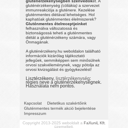
gluténérzékenységben szenvedők
et. A
gluténérzékenység
(cöliákia)
a szervezet
immunreakciója a gluténere. Kezelése
gluténmentes diétával lehetséges. Hol
kaphatóak gluténmentes élelmiszerek?
Gluténmentes ételreceptjeinket
felhasználva változatossá és
biztonságossá teheti a gluténmentes
diétát a gluténérzékeny számára, vagy
Önmagának.
A gluténérzékeny.hu weboldalon található
információk kizárólag tájékoztató
jellegűek, semmiképpen sem minősülnek
orvosi szakvéleménynek, vagy pótolja az
orvosi kivizsgálást és gyógykezelést!
Lisztérzékeny,
lisztérzékenység
:
régies neve a gluténérzékenységnek.
Használata nem pontos.
Kapcsolat
Dietetikus szakértőink
Gluténmentes termék akció bejelentése
Impresszum
Copyright 2013-2025 weboldalt a
FaXuniL Kft.
üzemelteti.