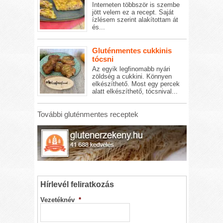
Interneten többször is szembe
jött velem ez a recept. Saját
ízlésem szerint alakítottam át
és...
Gluténmentes cukkinis
tócsni
Az egyik legfinomabb nyári
zöldség a cukkini. Könnyen
elkészíthető. Most egy percek
alatt elkészíthető, tócsnival...
További gluténmentes receptek
Hírlevél feliratkozás
Vezetéknév
*