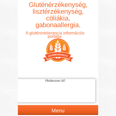
Gluténérzékenység,
lisztérzékenység,
cöliákia,
gabonaallergia.
A gluténintolerancia információs
portálja.
Hirdessen itt!
Menu