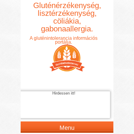
Gluténérzékenység,
lisztérzékenység,
cöliákia,
gabonaallergia.
A gluténintolerancia információs
portálja.
Hirdessen itt!
Menu