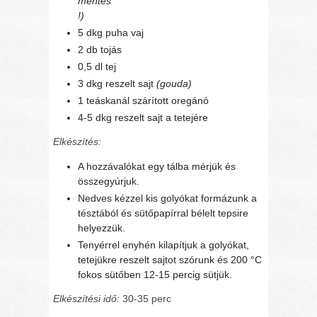
mentes
!)
5 dkg puha vaj
2 db tojás
0,5 dl tej
3 dkg reszelt sajt
(gouda)
1 teáskanál szárított oregánó
4-5 dkg reszelt sajt a tetejére
Elkészítés:
A hozzávalókat egy tálba mérjük és
összegyúrjuk.
Nedves kézzel kis golyókat formázunk a
tésztából és sütőpapírral bélelt tepsire
helyezzük.
Tenyérrel enyhén kilapítjuk a golyókat,
tetejükre reszelt sajtot szórunk és 200 °C
fokos sütőben 12-15 percig sütjük.
Elkészítési idő:
30-35 perc