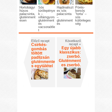
Hortobágyi
Sós
Hajdinaliszt
Pórés-
húsos
túrólepénye
es sós
borsós
palacsinta,
k –
palacsinta
“torta” –
gluténment
villámgyors
–
sós
esen
gluténment
gluténment
különleges
es
es
ség
vacsoraötle
t
Előző recept
Következő
recept
»
Csirkés-
Egy újabb
gombás
klasszikus:
töltött
zserbó.
padlizsán
Gluténment
gluténmente
es zserbó.
s egytálétel