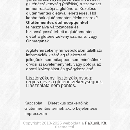
gluténérzékenység
(cöliákia)
a szervezet
immunreakciója a gluténere. Kezelése
gluténmentes diétával lehetséges. Hol
kaphatóak gluténmentes élelmiszerek?
Gluténmentes ételreceptjeinket
felhasználva változatossá és
biztonságossá teheti a gluténmentes
diétát a gluténérzékeny számára, vagy
Önmagának.
A gluténérzékeny.hu weboldalon található
információk kizárólag tájékoztató
jellegűek, semmiképpen sem minősülnek
orvosi szakvéleménynek, vagy pótolja az
orvosi kivizsgálást és gyógykezelést!
Lisztérzékeny,
lisztérzékenység
:
régies neve a gluténérzékenységnek.
Használata nem pontos.
Kapcsolat
Dietetikus szakértőink
Gluténmentes termék akció bejelentése
Impresszum
Copyright 2013-2025 weboldalt a
FaXuniL Kft.
üzemelteti.