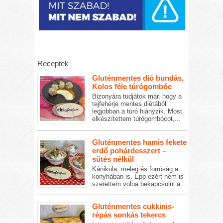
Receptek
Gluténmentes dió bundás,
Kolos féle túrógombóc
Bizonyára tudjátok már, hogy a
tejfehérje mentes diétából
legjobban a túró hiányzik. Most
elkészítettem túrógombócot,...
Gluténmentes hamis fekete
erdő pohárdesszert –
sütés nélkül
Kánikula, meleg és forróság a
konyhában is. Épp ezért nem is
szerettem volna bekapcsolni a...
Gluténmentes cukkinis-
répás sonkás tekercs