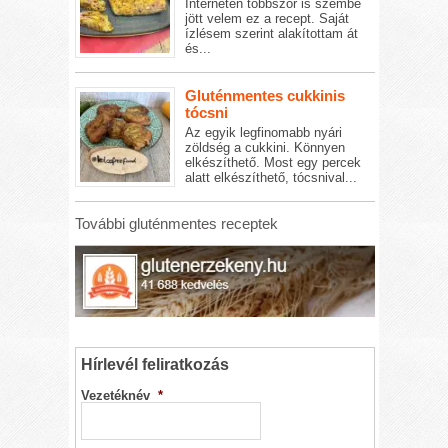
Interneten többször is szembe
jött velem ez a recept. Saját
ízlésem szerint alakítottam át
és...
Gluténmentes cukkinis
tócsni
Az egyik legfinomabb nyári
zöldség a cukkini. Könnyen
elkészíthető. Most egy percek
alatt elkészíthető, tócsnival...
További gluténmentes receptek
Hírlevél feliratkozás
Vezetéknév
*