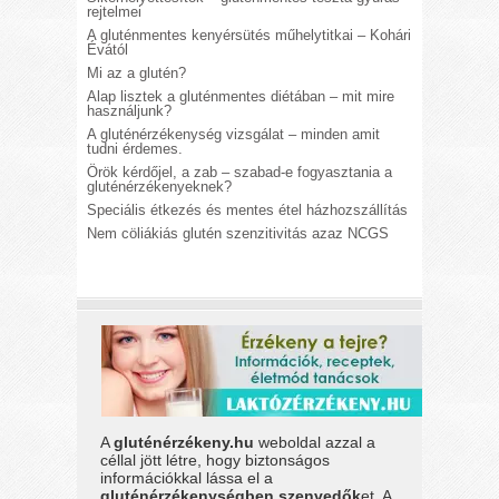
rejtelmei
A gluténmentes kenyérsütés műhelytitkai – Kohári
Évától
Mi az a glutén?
Alap lisztek a gluténmentes diétában – mit mire
használjunk?
A gluténérzékenység vizsgálat – minden amit
tudni érdemes.
Örök kérdőjel, a zab – szabad-e fogyasztania a
gluténérzékenyeknek?
Speciális étkezés és mentes étel házhozszállítás
Nem cöliákiás glutén szenzitivitás azaz NCGS
A
gluténérzékeny.hu
weboldal azzal a
céllal jött létre, hogy biztonságos
információkkal lássa el a
gluténérzékenységben szenvedők
et. A