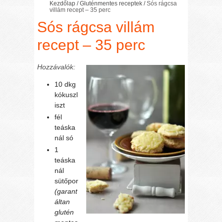
Kezdőlap
/
Gluténmentes receptek
/
Sós rágcsa
villám recept – 35 perc
Sós rágcsa villám
recept – 35 perc
Hozzávalók:
10 dkg
kókuszl
iszt
fél
teáska
nál só
1
teáska
nál
sütőpor
(garant
áltan
glutén