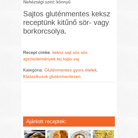
Nehézségi szint:
könnyű
Sajtos gluténmentes keksz
receptünk kitűnő sör- vagy
borkorcsolya.
Recept címke:
keksz
sajt
sós
sós
aprósütemények
tej
tojás
vaj
Kategória:
Gluténmentes gyors ételek
,
Klasszikusok gluténmentesen
Ajánlott receptek: