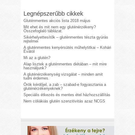
Legnépszerűbb cikkek
Gluténmentes akciós lista 2018 május
Mit ehet és mit nem egy gluténérzékeny?
Összefoglaló táblázat.
Sikérhelyettesítők – gluténmentes tészta gyúrás
rejtelmei
A gluténmentes kenyérsütés műhelytitkai – Kohári
Évától
Mi az a glutén?
Alap lisztek a gluténmentes diétában – mit mire
használjunk?
A gluténérzékenység vizsgálat – minden amit
tudni érdemes.
Örök kérdőjel, a zab – szabad-e fogyasztania a
gluténérzékenyeknek?
Speciális étkezés és mentes étel házhozszállítás
Nem cöliákiás glutén szenzitivitás azaz NCGS