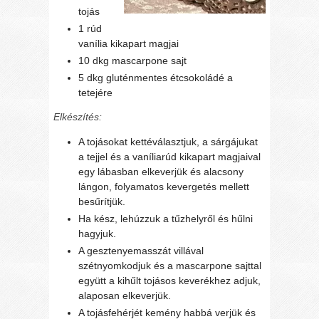
tojás
1 rúd
vanília kikapart magjai
10 dkg mascarpone sajt
5 dkg gluténmentes étcsokoládé a
tetejére
Elkészítés:
A tojásokat kettéválasztjuk, a sárgájukat
a tejjel és a vaníliarúd kikapart magjaival
egy lábasban elkeverjük és alacsony
lángon, folyamatos kevergetés mellett
besűrítjük.
Ha kész, lehúzzuk a tűzhelyről és hűlni
hagyjuk.
A gesztenyemasszát villával
szétnyomkodjuk és a mascarpone sajttal
együtt a kihűlt tojásos keverékhez adjuk,
alaposan elkeverjük.
A tojásfehérjét kemény habbá verjük és