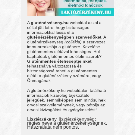
A
gluténérzékeny.hu
weboldal azzal a
céllal jött létre, hogy biztonságos
információkkal lássa el a
gluténérzékenységben szenvedők
et. A
gluténérzékenység
(cöliákia)
a szervezet
immunreakciója a gluténere. Kezelése
gluténmentes diétával lehetséges. Hol
kaphatóak gluténmentes élelmiszerek?
Gluténmentes ételreceptjeinket
felhasználva változatossá és
biztonságossá teheti a gluténmentes
diétát a gluténérzékeny számára, vagy
Önmagának.
A gluténérzékeny.hu weboldalon található
információk kizárólag tájékoztató
jellegűek, semmiképpen sem minősülnek
orvosi szakvéleménynek, vagy pótolja az
orvosi kivizsgálást és gyógykezelést!
Lisztérzékeny,
lisztérzékenység
:
régies neve a gluténérzékenységnek.
Használata nem pontos.