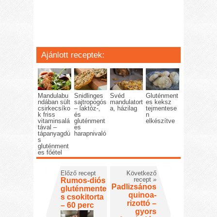
Ajánlott receptek:
Mandulabu
Snidlinges
Svéd
Gluténment
ndában sült
sajtropogós
mandulatort
es keksz
csirkecsíko
– laktóz-,
a, házilag
tejmentese
k friss
és
n
vitaminsalá
gluténment
elkészítve
tával –
es
tápanyagdú
harapnivaló
s
gluténment
es főétel
Előző recept
Következő
recept
»
Rumos-diós
Padlizsános
gluténmente
quinoa-
s csokitorta
rizottó –
– 60 perc
gyors