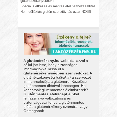
gluténérzékenyeknek?
Speciális étkezés és mentes étel házhozszállítás
Nem cöliákiás glutén szenzitivitás azaz NCGS
A
gluténérzékeny.hu
weboldal azzal a
céllal jött létre, hogy biztonságos
információkkal lássa el a
gluténérzékenységben szenvedők
et. A
gluténérzékenység
(cöliákia)
a szervezet
immunreakciója a gluténere. Kezelése
gluténmentes diétával lehetséges. Hol
kaphatóak gluténmentes élelmiszerek?
Gluténmentes ételreceptjeinket
felhasználva változatossá és
biztonságossá teheti a gluténmentes
diétát a gluténérzékeny számára, vagy
Önmagának.