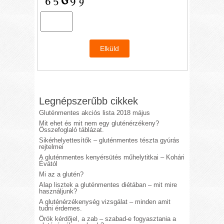
Legnépszerűbb cikkek
Gluténmentes akciós lista 2018 május
Mit ehet és mit nem egy gluténérzékeny?
Összefoglaló táblázat.
Sikérhelyettesítők – gluténmentes tészta gyúrás
rejtelmei
A gluténmentes kenyérsütés műhelytitkai – Kohári
Évától
Mi az a glutén?
Alap lisztek a gluténmentes diétában – mit mire
használjunk?
A gluténérzékenység vizsgálat – minden amit
tudni érdemes.
Örök kérdőjel, a zab – szabad-e fogyasztania a