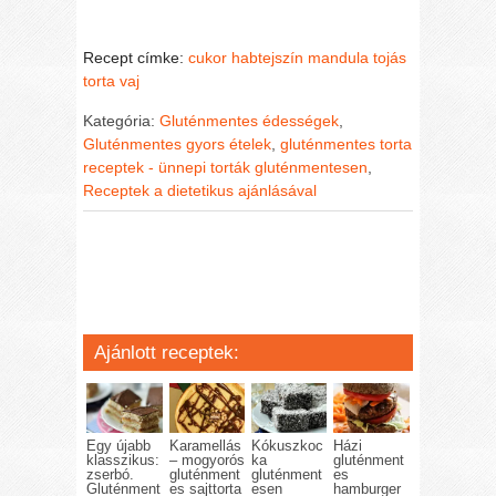
Recept címke:
cukor
habtejszín
mandula
tojás
torta
vaj
Kategória:
Gluténmentes édességek
,
Gluténmentes gyors ételek
,
gluténmentes torta
receptek - ünnepi torták gluténmentesen
,
Receptek a dietetikus ajánlásával
Ajánlott receptek:
Egy újabb
Karamellás
Kókuszkoc
Házi
klasszikus:
– mogyorós
ka
gluténment
zserbó.
gluténment
gluténment
es
Gluténment
es sajttorta
esen
hamburger