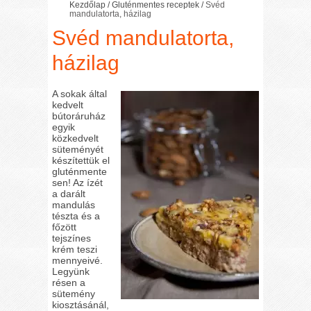
Kezdőlap
/
Gluténmentes receptek
/
Svéd
mandulatorta, házilag
Svéd mandulatorta,
házilag
A sokak által
kedvelt
bútoráruház
egyik
közkedvelt
süteményét
készítettük el
gluténmente
sen! Az ízét
a darált
mandulás
tészta és a
főzött
tejszínes
krém teszi
mennyeivé.
Legyünk
résen a
sütemény
kiosztásánál,