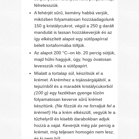
félretesszük.
A fehérjét sűrű, kemény habbá verjük,
miközben folyamatosan hozzáadagolunk
150 g kristálycukrot, végül a 250 g darált
mandulát is lassan hozzákeverjük és az
így elkészített alapot egy sütőpapírral
bélelt tortaformába töltjük.
Az alapot 200 °C–on kb. 20 percig sütjük,
majd hűlni hagyjuk, úgy, hogy óvatosan
levesszük róla a sütőpapírt.
Mialatt a tortalap sül, készítsük el a
krémet. A krémhez a tojássárgájából, a
tejszínből és a maradék kristálycukorból
(100 g)
egy fazékban gyenge tűzön
folyamatosan keverve sűrű krémet
készítünk.
(Ne főzzük és ne forraljuk fel a
krémet!)
Ha a krém elkészült, vegyük le a
tűzhelyről és kisebb darabokban adjuk
hozzá a vajat. Keverjük még pár percig a
krémet, míg teljesen homogén nem lesz,
és ki nem hűl.