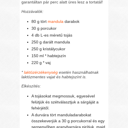
garantáltan pár perc alatt üres lesz a tortatál!
Hozzávalók:
80 g tört
mandula
darabok
30 g porcukor
4 db L-es méretű tojás
250 g darált mandula
250 g kristálycukor
150 ml * habtejszín
220 g * vaj
*
laktózérzékenység
esetén használhatnak
laktózmentes vajat és habtejszínt is.
Elkészítés:
A tojásokat megmossuk, egyesével
felütjük és szétválasztjuk a sárgáját a
fehérjétől.
A durvára tört manduladarabokat
összekeverjük a 30 g porcukorral és egy
serpenyőben aranybarnára pirítjuk, majd