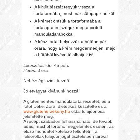
A kihűlt tésztát tegyük vissza a
tortaformába, most már sütőpapír nélkül.
A krémet öntsük a tortaformába a
tortalapra és szórjuk meg a pirított
manduladarabokkal.
A kész tortát helyezzük a hűtőbe pár
órára, hogy a krém megdermedjen, majd
a hűtőből kivéve tálalhatjuk is!
Elkészítési idő:
45 perc
Hűtés:
3 óra
Nehézségi szint: kezdő
Jó étvágyat kívánunk hozzá!
A gluténmentes mandulatorta receptet, és a
fotót Dékei Zóra, dietetikus készítette és a
www.glutenerzekeny.hu
oldal tulajdonosa
jelenítette meg.
A recept szabadon felhasználható, de tovább
adás, máshol történő megjelenítés esetén, az
előző mondatot kötelező feltüntetni, a
felsoroltak tulajdonjogát tiszteletben tartva!