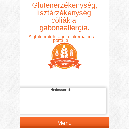
Gluténérzékenység,
lisztérzékenység,
cöliákia,
gabonaallergia.
A gluténintolerancia információs
portálja.
Hirdessen itt!
Menu