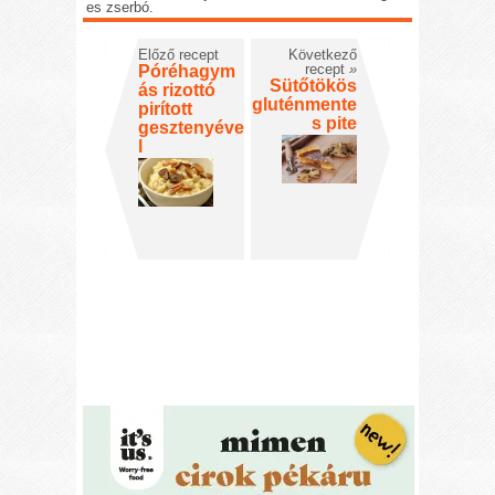
es zserbó.
Előző recept
Következő
recept
»
Póréhagym
Sütőtökös
ás rizottó
gluténmente
pirított
s pite
gesztenyéve
l