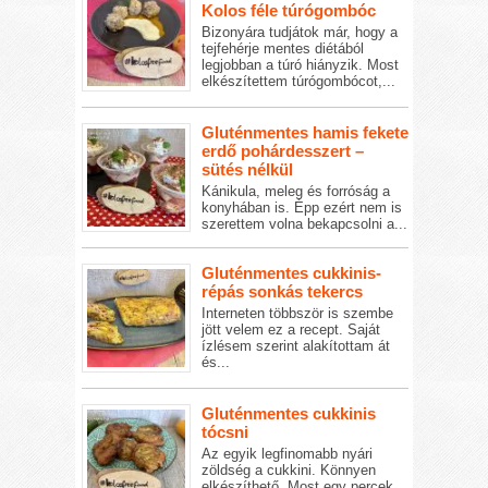
Kolos féle túrógombóc
Bizonyára tudjátok már, hogy a
tejfehérje mentes diétából
legjobban a túró hiányzik. Most
elkészítettem túrógombócot,...
Gluténmentes hamis fekete
erdő pohárdesszert –
sütés nélkül
Kánikula, meleg és forróság a
konyhában is. Épp ezért nem is
szerettem volna bekapcsolni a...
Gluténmentes cukkinis-
répás sonkás tekercs
Interneten többször is szembe
jött velem ez a recept. Saját
ízlésem szerint alakítottam át
és...
Gluténmentes cukkinis
tócsni
Az egyik legfinomabb nyári
zöldség a cukkini. Könnyen
elkészíthető. Most egy percek