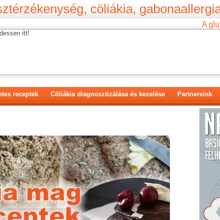
ztérzékenység, cöliákia, gabonaallergia
A glu
dessen itt!
tes receptek
Cöliákia diagnosztizálása és kezelése
Partnereink