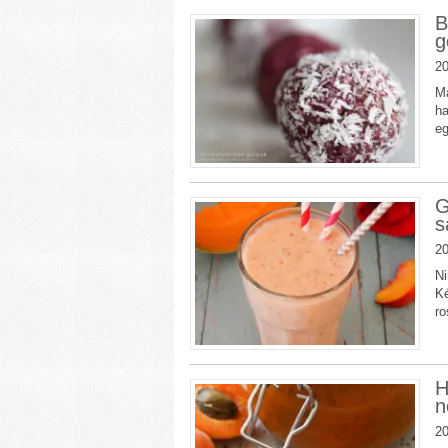
B
g
20
Ma
ha
eg
G
s
20
Ni
Ké
ro
H
n
20