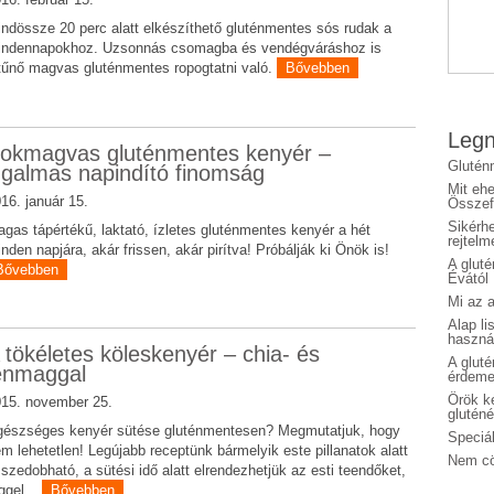
ndössze 20 perc alatt elkészíthető gluténmentes sós rudak a
indennapokhoz. Uzsonnás csomagba és vendégváráshoz is
tűnő magvas gluténmentes ropogtatni való.
Bővebben
Legn
okmagvas gluténmentes kenyér –
Glutén
zgalmas napindító finomság
Mit eh
16. január 15.
Összefo
Sikérhe
gas tápértékű, laktató, ízletes gluténmentes kenyér a hét
rejtelm
nden napjára, akár frissen, akár pirítva! Próbálják ki Önök is!
A glut
Bővebben
Évától
Mi az a
Alap li
haszná
 tökéletes köleskenyér – chia- és
A glut
enmaggal
érdeme
Örök ké
15. november 25.
glutén
észséges kenyér sütése gluténmentesen? Megmutatjuk, hogy
Speciál
m lehetetlen! Legújabb receptünk bármelyik este pillanatok alatt
Nem cö
szedobható, a sütési idő alatt elrendezhetjük az esti teendőket,
ggel...
Bővebben