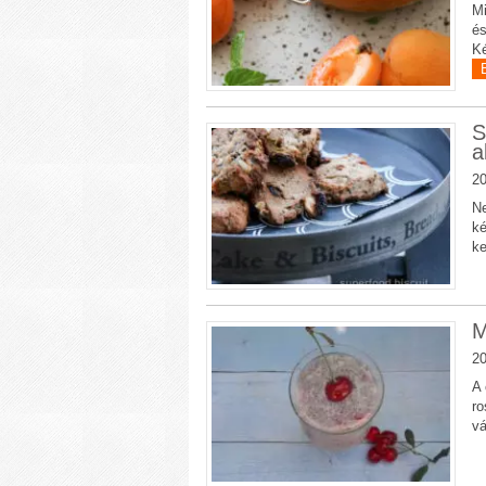
Mi
és
Ké
S
a
20
Ne
ké
ke
M
20
A 
ro
vá