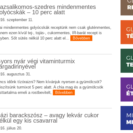
azsalikomos-szedres mindenmentes
olyócskák – 10 perc alatt
16. szeptember 11.
i mindenmentes golyócskák receptünk nem csak gluténmentes,
nem ezen kívül tej-, tojás-, cukormentes, IR-barát recept is
yben. Sőt sütés nélkül 10 perc alatt el...
Bővebben
yors nyár végi vitaminturmix
árgadinnyével
16. augusztus 31.
ncs időnk tízóraizni? Nem kívánjuk nyersen a gyümölcsöt?
szítsünk turmixot 5 perc alatt. A chia mag és a gyümölcsök
sttartalma emeli a rostbevitelt,
Bővebben
ázi barackszósz – avagy lekvár cukor
élkül egy kis csavarral
16. július 20.