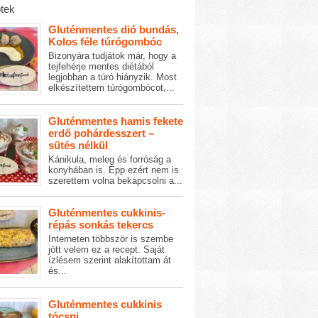
tek
Gluténmentes dió bundás,
Kolos féle túrógombóc
Bizonyára tudjátok már, hogy a
tejfehérje mentes diétából
legjobban a túró hiányzik. Most
elkészítettem túrógombócot,...
Gluténmentes hamis fekete
erdő pohárdesszert –
sütés nélkül
Kánikula, meleg és forróság a
konyhában is. Épp ezért nem is
szerettem volna bekapcsolni a...
Gluténmentes cukkinis-
répás sonkás tekercs
Interneten többször is szembe
jött velem ez a recept. Saját
ízlésem szerint alakítottam át
és...
Gluténmentes cukkinis
tócsni