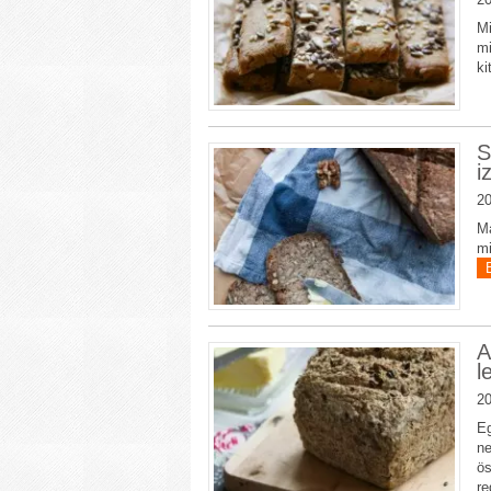
Mi
m
ki
S
i
20
Ma
mi
A
l
20
Eg
ne
ös
re