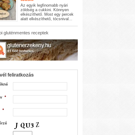
Az egyik legfinomabb nyári
zöldség a cukkini. Könnyen
elkészíthető. Most egy percek
alatt elkészíthető, tócsnival...
i gluténmentes receptek
vél feliratkozás
ékné
v
*
*
őrzé