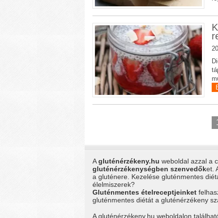
K
r
20
Di
tá
mu
A
gluténérzékeny.hu
weboldal azzal a cé
gluténérzékenységben szenvedők
et.
a gluténere. Kezelése gluténmentes dié
élelmiszerek?
Gluténmentes ételreceptjeinket
felhas
gluténmentes diétát a gluténérzékeny 
A gluténérzékeny.hu weboldalon találhat