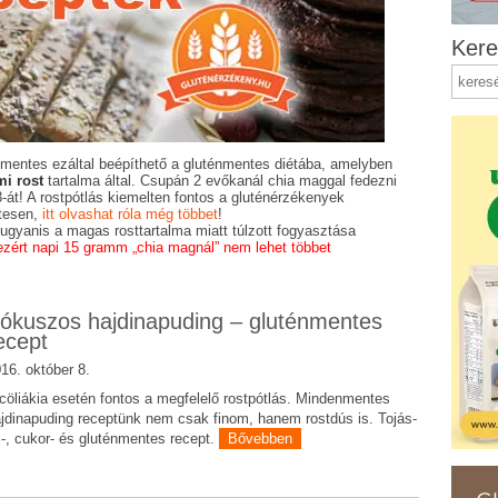
Kere
mentes ezáltal beépíthető a gluténmentes diétába, amelyben
i rost
tartalma által. Csupán 2 evőkanál chia maggal fedezni
3-át! A rostpótlás kiemelten fontos a gluténérzékenyek
tesen,
itt olvashat róla még többet
!
lt ugyanis a magas rosttartalma miatt túlzott fogyasztása
ezért napi 15 gramm „chia magnál” nem lehet többet
ókuszos hajdinapuding – gluténmentes
ecept
16. október 8.
cöliákia esetén fontos a megfelelő rostpótlás. Mindenmentes
jdinapuding receptünk nem csak finom, hanem rostdús is. Tojás-
j-, cukor- és gluténmentes recept.
Bővebben