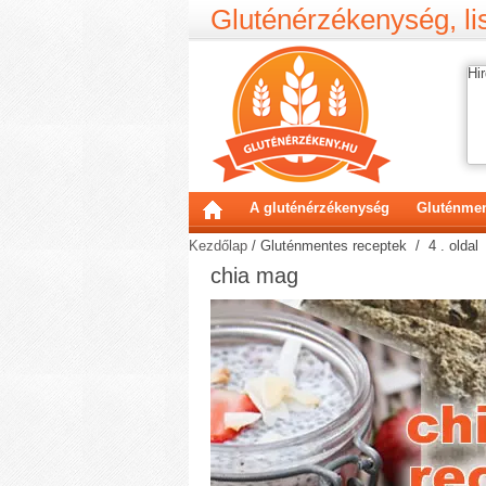
Gluténérzékenység, lis
Hir
A gluténérzékenység
Gluténmen
Kezdőlap
/
Gluténmentes receptek
/ 4 . oldal
chia mag