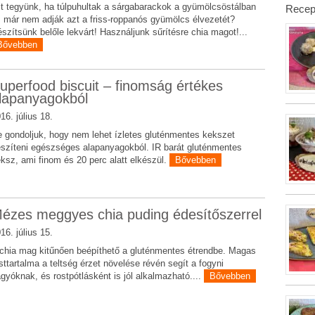
t tegyünk, ha túlpuhultak a sárgabarackok a gyümölcsöstálban
Recep
 már nem adják azt a friss-roppanós gyümölcs élvezetét?
szítsünk belőle lekvárt! Használjunk sűrítésre chia magot!...
Bővebben
uperfood biscuit – finomság értékes
lapanyagokból
16. július 18.
 gondoljuk, hogy nem lehet ízletes gluténmentes kekszet
szíteni egészséges alapanyagokból. IR barát gluténmentes
ksz, ami finom és 20 perc alatt elkészül.
Bővebben
ézes meggyes chia puding édesítőszerrel
16. július 15.
chia mag kitűnően beépíthető a gluténmentes étrendbe. Magas
sttartalma a teltség érzet növelése révén segít a fogyni
gyóknak, és rostpótlásként is jól alkalmazható....
Bővebben