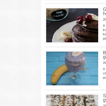
G
h
20
A 
kí
kü
pa
B
g
20
A 
cö
pu
S
g
20