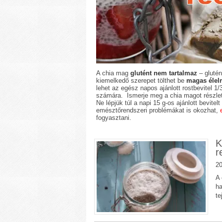
A chia mag
glutént nem tartalmaz
– glutén
kiemelkedő szerepet tölthet be
magas élelm
lehet az egész napos ajánlott rostbevitel 1/
számára. Ismerje meg a chia magot részle
Ne lépjük túl a napi 15 g-os ajánlott bevite
emésztőrendszeri problémákat is okozhat,
fogyasztani.
K
r
20
A 
ha
te