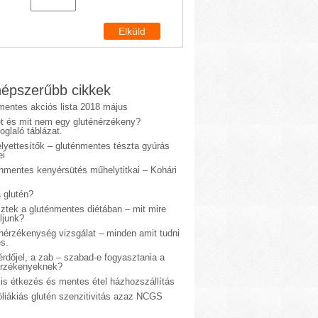
épszerűbb cikkek
mentes akciós lista 2018 május
et és mit nem egy gluténérzékeny?
glaló táblázat.
lyettesítők – gluténmentes tészta gyúrás
ei
énmentes kenyérsütés műhelytitkai – Kohári
 glutén?
sztek a gluténmentes diétában – mit mire
ljunk?
énérzékenység vizsgálat – minden amit tudni
s.
rdőjel, a zab – szabad-e fogyasztania a
érzékenyeknek?
is étkezés és mentes étel házhozszállítás
liákiás glutén szenzitivitás azaz NCGS