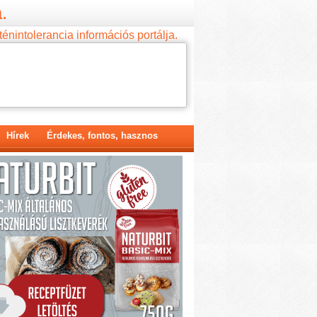
.
ténintolerancia információs portálja.
Hírek
Érdekes, fontos, hasznos