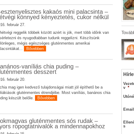
esztenyelisztes kakaós mini palacsinta –
étvégi könnyed kényeztetés, cukor nélkül
16. február 27.
Tovább
hétvégi reggelik többek között azért is jók, mert több időnk van
sérletezni és nyugodtabban tudunk reggelizni. Készítsünk
lönleges, mégis egészséges gluténmentes amerikai
lacsintákat...
Bővebben
anános-vaníliás chia puding –
luténmentes desszert
Hírle
16. február 20.
Vezet
chia mag igen kedvező tulajdonságai miatt jól építhető be a
v
*
liákiások gluténmentes étrendjébe. Most vaníliás, banános chia
Utóné
ding készült belőle.
Bővebben
Email
okmagvas gluténmentes sós rudak –
Ellen
yors ropogtatnivalók a mindennapokhoz
s
16. február 15.