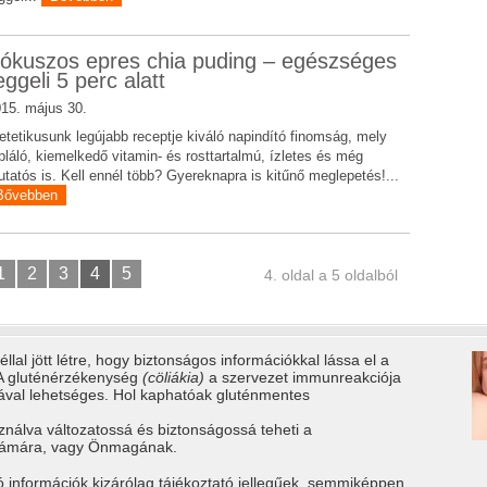
ókuszos epres chia puding – egészséges
eggeli 5 perc alatt
15. május 30.
etetikusunk legújabb receptje kiváló napindító finomság, mely
pláló, kiemelkedő vitamin- és rosttartalmú, ízletes és még
tatós is. Kell ennél több? Gyereknapra is kitűnő meglepetés!...
Bővebben
1
2
3
4
5
4. oldal a 5 oldalból
llal jött létre, hogy biztonságos információkkal lássa el a
 A gluténérzékenység
(cöliákia)
a szervezet immunreakciója
tával lehetséges. Hol kaphatóak gluténmentes
ználva változatossá és biztonságossá teheti a
számára, vagy Önmagának.
ó információk kizárólag tájékoztató jellegűek, semmiképpen