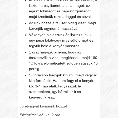
Adjuk hozzá a többi száraz hozzávalót, a
lisztet, a psylliumot, a chia magot, az
egész tökmagot és napraforgómagot,
majd ízesítsük rozmaringgal és sóval.
Adjunk hozzá a fél liter hideg vizet, majd
keverjük egynemű masszává.
Vékonyan olajozzunk és lisztezzünk ki
egy jénai tálat/vagy más sütőformát és
tegyük bele a kenyér masszát.
1 órát hagyjuk pihenni, hogy az
összetevők a vizet megkössék, majd 180
°C fokra előmelegített sütőben süssük 45
percig.
Sütőrácson hagyjuk kihűlni, majd vegyük
ki a formából. Ha nem fogy el a kenyér
kb. 3-4 nap alatt, fagyasszuk le
szeletenként, így bármikor friss
kenyerünk lesz.
Jó étvágyat kívánunk hozzá!
Elkészítési idő:
kb. 2 óra