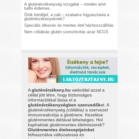
A gluténérzékenység vizsgálat – minden amit
tudni érdemes.
Örök kérdőjel, a zab – szabad-e fogyasztania a
gluténérzékenyeknek?
Speciális étkezés és mentes étel házhozszállítás
Nem cöliákiás glutén szenzitivitás azaz NCGS
A
gluténérzékeny.hu
weboldal azzal a
céllal jött létre, hogy biztonságos
információkkal lássa el a
gluténérzékenységben szenvedők
et. A
gluténérzékenység
(cöliákia)
a szervezet
immunreakciója a gluténere. Kezelése
gluténmentes diétával lehetséges. Hol
kaphatóak gluténmentes élelmiszerek?
Gluténmentes ételreceptjeinket
felhasználva változatossá és