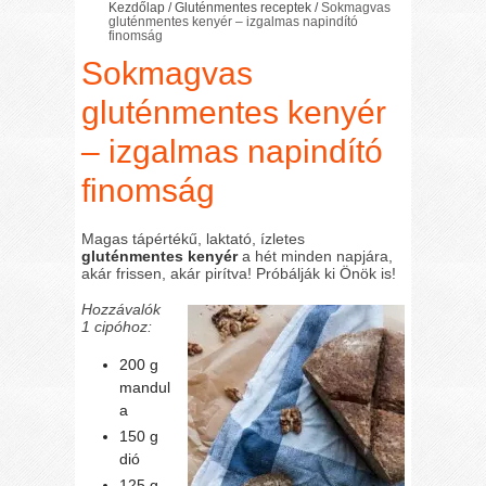
Kezdőlap
/
Gluténmentes receptek
/
Sokmagvas
gluténmentes kenyér – izgalmas napindító
finomság
Sokmagvas
gluténmentes kenyér
– izgalmas napindító
finomság
Magas tápértékű, laktató, ízletes
gluténmentes kenyér
a hét minden napjára,
akár frissen, akár pirítva! Próbálják ki Önök is!
Hozzávalók
1 cipóhoz:
200 g
mandul
a
150 g
dió
125 g