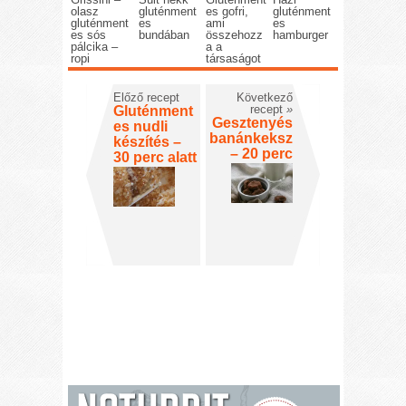
olasz
gluténment
es gofri,
gluténment
gluténment
es
ami
es
es sós
bundában
összehozz
hamburger
pálcika –
a a
ropi
társaságot
Előző recept
Következő
recept
»
Gluténment
Gesztenyés
es nudli
banánkeksz
készítés –
– 20 perc
30 perc alatt