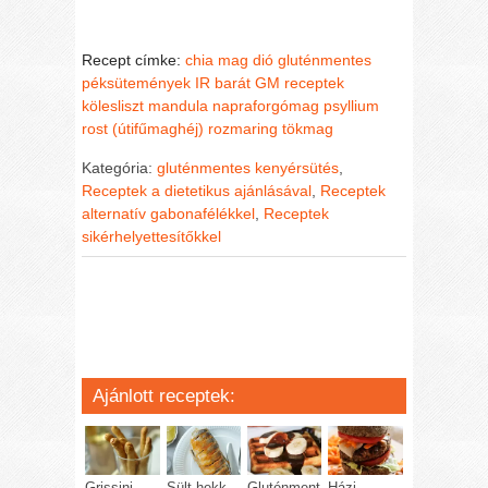
Recept címke:
chia mag
dió
gluténmentes
péksütemények
IR barát GM receptek
kölesliszt
mandula
napraforgómag
psyllium
rost (útifűmaghéj)
rozmaring
tökmag
Kategória:
gluténmentes kenyérsütés
,
Receptek a dietetikus ajánlásával
,
Receptek
alternatív gabonafélékkel
,
Receptek
sikérhelyettesítőkkel
Ajánlott receptek:
Grissini –
Sült hekk
Gluténment
Házi