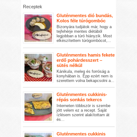
Receptek
Gluténmentes dió bundás,
Kolos féle túrógombóc
Bizonyára tudjátok már, hogy a
tejfehérje mentes diétából
legjobban a túró hiányzik. Most
elkészítettem túrógombócot,...
Gluténmentes hamis fekete
erdő pohárdesszert –
sütés nélkül
Kánikula, meleg és forróság a
konyhában is. Épp ezért nem is
szerettem volna bekapcsolni a...
Gluténmentes cukkinis-
répás sonkás tekercs
Interneten többször is szembe
jött velem ez a recept. Saját
ízlésem szerint alakítottam át
és...
Gluténmentes cukkinis