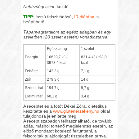
Nehézségi szint:
kezdő
TIPP:
lassú felszívódású,
IR diétába
is
beépíthető
Tápanyagtartalom az egész adagban és egy
szeletben (20 szelet esetén) vonatkoztatva:
Egész adag
1 szelet
Energia
16629,7 kJ /
831,4 kJ /198,9
3978,4 kcal
kcal
Fehérje
142,3 g
7,1 g
Zsír
279,3 g
14 g
Szénhidrát
194,7 g
9,7 g
Élelmi rost
68,1 g
3,4 g
A receptet és a fotót Dékei Zóra, dietetikus
készítette és a
www.glutenerzekeny.hu
oldal
tulajdonosa jelenítette meg.
A recept szabadon felhasználható, de tovább
adás, máshol történő megjelenítés esetén, az
előző mondatot kötelező feltüntetni, a
felsoroltak tulajdonjogát tiszteletben tartva.