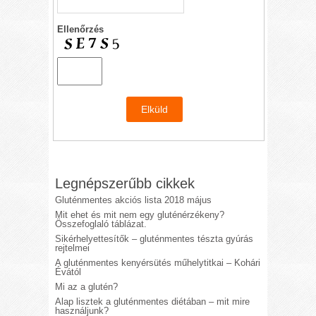
Ellenőrzés
Legnépszerűbb cikkek
Gluténmentes akciós lista 2018 május
Mit ehet és mit nem egy gluténérzékeny?
Összefoglaló táblázat.
Sikérhelyettesítők – gluténmentes tészta gyúrás
rejtelmei
A gluténmentes kenyérsütés műhelytitkai – Kohári
Évától
Mi az a glutén?
Alap lisztek a gluténmentes diétában – mit mire
használjunk?