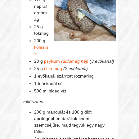
napraf
orgóm
ag
25 g
tökmag
200 g
köleslis
zt
20 g
psyllium
(útifűmag héj)
(3 evőkanál)
25 g
chia mag
(2 evőkanál)
1 evőkanál szárított rozmaring
1 teáskanál só
500 ml hideg víz
Elkészítés:
200 g mandulát és 100 g diót
aprítógépben daráljuk finom
szemcséjűre, majd tegyük egy nagy
tálba.