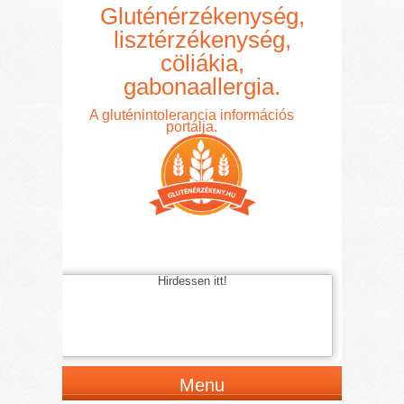
Gluténérzékenység,
lisztérzékenység,
cöliákia,
gabonaallergia.
A gluténintolerancia információs
portálja.
Hirdessen itt!
Menu