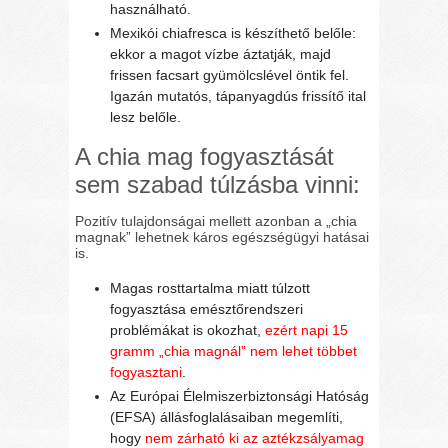
használható.
Mexikói chiafresca is készíthető belőle:
ekkor a magot vízbe áztatják, majd
frissen facsart gyümölcslével öntik fel.
Igazán mutatós, tápanyagdús frissítő ital
lesz belőle.
A chia mag fogyasztását
sem szabad túlzásba vinni:
Pozitív tulajdonságai mellett azonban a „chia
magnak” lehetnek káros egészségügyi hatásai
is.
Magas rosttartalma miatt túlzott
fogyasztása emésztőrendszeri
problémákat is okozhat,
ezért napi 15
gramm „chia magnál” nem lehet többet
fogyasztani
.
Az Európai Élelmiszerbiztonsági Hatóság
(EFSA) állásfoglalásaiban megemlíti,
hogy
nem zárható ki az aztékzsályamag