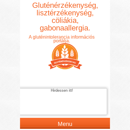
Gluténérzékenység,
lisztérzékenység,
cöliákia,
gabonaallergia.
A gluténintolerancia információs
portálja.
Hirdessen itt!
Menu