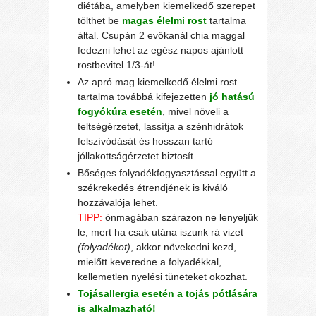
diétába, amelyben kiemelkedő szerepet
tölthet be
magas élelmi rost
tartalma
által. Csupán 2 evőkanál chia maggal
fedezni lehet az egész napos ajánlott
rostbevitel 1/3-át!
Az apró mag kiemelkedő élelmi rost
tartalma továbbá kifejezetten
jó hatású
fogyókúra esetén
, mivel növeli a
teltségérzetet, lassítja a szénhidrátok
felszívódását és hosszan tartó
jóllakottságérzetet biztosít.
Bőséges folyadékfogyasztással együtt a
székrekedés étrendjének is kiváló
hozzávalója lehet.
TIPP:
önmagában szárazon ne lenyeljük
le, mert ha csak utána iszunk rá vizet
(folyadékot)
, akkor növekedni kezd,
mielőtt keveredne a folyadékkal,
kellemetlen nyelési tüneteket okozhat.
Tojásallergia esetén a tojás pótlására
is alkalmazható!