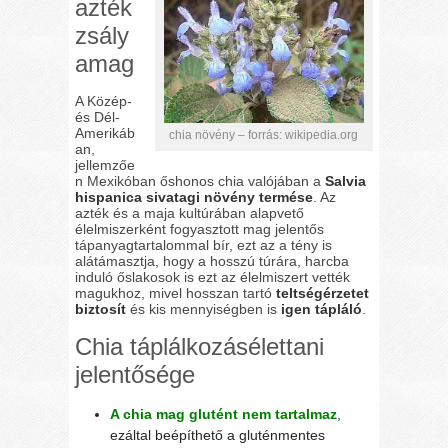
azték
zsály
amag
A Közép-
és Dél-
Amerikáb
chia növény – forrás: wikipedia.org
an,
jellemzőe
n Mexikóban őshonos chia valójában a
Salvia
hispanica sivatagi növény termése
. Az
azték és a maja kultúrában alapvető
élelmiszerként fogyasztott mag jelentős
tápanyagtartalommal bír, ezt az a tény is
alátámasztja, hogy a hosszú túrára, harcba
induló őslakosok is ezt az élelmiszert vették
magukhoz, mivel hosszan tartó
teltségérzetet
biztosít
és kis mennyiségben is
igen tápláló
.
Chia táplálkozásélettani
jelentősége
A chia mag glutént nem tartalmaz
,
ezáltal beépíthető a gluténmentes