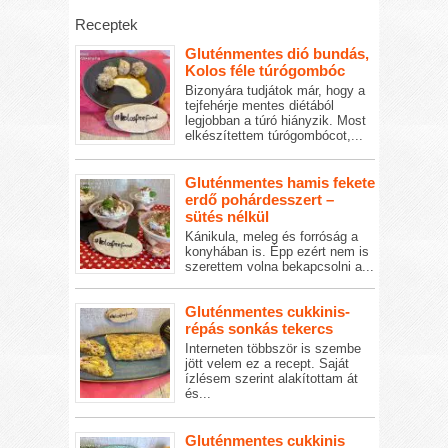
Receptek
Gluténmentes dió bundás,
Kolos féle túrógombóc
Bizonyára tudjátok már, hogy a
tejfehérje mentes diétából
legjobban a túró hiányzik. Most
elkészítettem túrógombócot,...
Gluténmentes hamis fekete
erdő pohárdesszert –
sütés nélkül
Kánikula, meleg és forróság a
konyhában is. Épp ezért nem is
szerettem volna bekapcsolni a...
Gluténmentes cukkinis-
répás sonkás tekercs
Interneten többször is szembe
jött velem ez a recept. Saját
ízlésem szerint alakítottam át
és...
Gluténmentes cukkinis