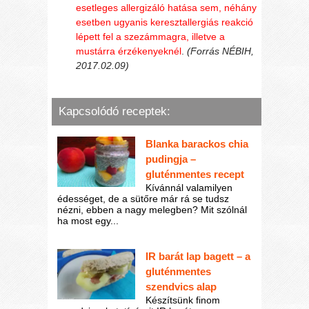
esetleges allergizáló hatása sem, néhány
esetben ugyanis keresztallergiás reakció
lépett fel a szezámmagra, illetve a
mustárra érzékenyeknél
.
(Forrás NÉBIH,
2017.02.09)
Kapcsolódó receptek:
Blanka barackos chia
pudingja –
gluténmentes recept
Kívánnál valamilyen
édességet, de a sütőre már rá se tudsz
nézni, ebben a nagy melegben? Mit szólnál
ha most egy...
IR barát lap bagett – a
gluténmentes
szendvics alap
Készítsünk finom