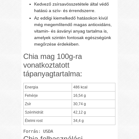
Kedvező zsírsavösszetétele által védő
hatású a szív- és érrendszerre.
Az eddigi kiemelkedő hatásokon kívül
még megemlítendő magas antioxidáns,
vitamin- és ásványi anyag tartalma is,
amelyek szintén fontosak egészségünk
megőrzése érdekében.
Chia mag 100g-ra
vonatkoztatott
tápanyagtartalma:
Energia
486 kcal
Fehérje
16,54 g
Zsír
30,74 g
Szénhidrát
42,12 g
Élelmi rost
34,4 g
Forrás: USDA
Chia felhasználási