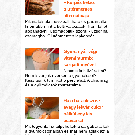
– korpás keksz
gluténmentes
alternatívája
Pillanatok alatt összeállítható és garantáltan
finomabb mint a bolti változatok! Nem lehet
abbahagyni! Csomagoljuk tízórai - uzsonna
csomagba. Gluténmentes lapkenyér...
Gyors nyár végi
vitaminturmix
sárgadinnyével
Nincs időnk tízóraizni?
Nem kívánjuk nyersen a gyümölcsöt?
Készítsünk turmixot 5 perc alatt. A chia mag
és a gyümölcsök rosttartalma...
Házi barackszósz –
avagy lekvár cukor
nélkül egy kis
csavarral
Mit tegyünk, ha túlpuhultak a sárgabarackok
a gyümölcsöstálban és már nem adják azt a