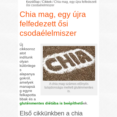
Kezdőlap
/
Cikkek
/
Chia mag, egy újra felfedezett
ősi csodaélelmiszer
Chia mag, egy újra
felfedezett ősi
csodaélelmiszer
Új
cikksoroz
atot
indítunk
olyan
különlege
s
alapanya
gokról,
amelyek
A chia mag számos előnyös
manapsá
tulajdonsága mellett gluténmentes
g egyre
is.
felkapotta
bbak és a
gluténmentes diétába is beépíthető
ek.
Első cikkünkben a chia