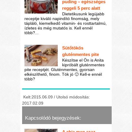
puding – egészséges
reggeli 5 perc alatt
Dietetikusunk legújabb
receptje kiváló napindító finomság, mely
tápláló, kiemelkedő vitamin- és rosttartalmú,
ízletes és még mutatós is. Kell ennél
több?...
Sütőtökös
gluténmentes pite
Készítse el Ön is Anita
kipróbált gluténmentes
pite receptjét. Gluténmentes, gyorsan
elkészíthető, finom. Tök jó 🙂 Kell-e ennél
több?
Kelt:2015.06.09 / Utolsó módosítás:
2017.02.09
Kapcsolódó bejegyzések:
A chia mag azaz