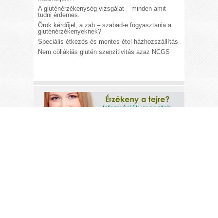
A gluténérzékenység vizsgálat – minden amit
tudni érdemes.
Örök kérdőjel, a zab – szabad-e fogyasztania a
gluténérzékenyeknek?
Speciális étkezés és mentes étel házhozszállítás
Nem cöliákiás glutén szenzitivitás azaz NCGS
A
gluténérzékeny.hu
weboldal azzal a
céllal jött létre, hogy biztonságos
információkkal lássa el a
gluténérzékenységben szenvedők
et. A
gluténérzékenység
(cöliákia)
a szervezet
immunreakciója a gluténere. Kezelése
gluténmentes diétával lehetséges. Hol
kaphatóak gluténmentes élelmiszerek?
Gluténmentes ételreceptjeinket
felhasználva változatossá és