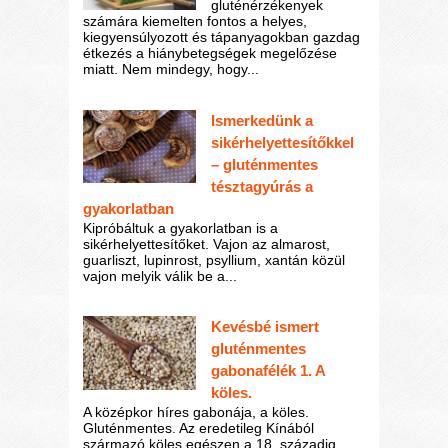
gluténérzékenyek
számára kiemelten fontos a helyes,
kiegyensúlyozott és tápanyagokban gazdag
étkezés a hiánybetegségek megelőzése
miatt. Nem mindegy, hogy...
Ismerkedünk a
sikérhelyettesítőkkel
– gluténmentes
tésztagyúrás a
gyakorlatban
Kipróbáltuk a gyakorlatban is a
sikérhelyettesítőket. Vajon az almarost,
guarliszt, lupinrost, psyllium, xantán közül
vajon melyik válik be a...
Kevésbé ismert
gluténmentes
gabonafélék 1. A
köles.
A középkor híres gabonája, a köles.
Gluténmentes. Az eredetileg Kínából
származó köles egészen a 18. századig