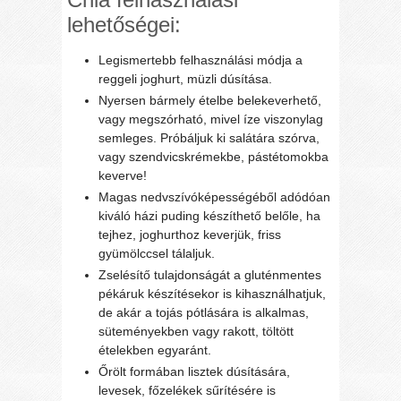
lehetőségei:
Legismertebb felhasználási módja a
reggeli joghurt, müzli dúsítása.
Nyersen bármely ételbe belekeverhető,
vagy megszórható, mivel íze viszonylag
semleges. Próbáljuk ki salátára szórva,
vagy szendvicskrémekbe, pástétomokba
keverve!
Magas nedvszívóképességéből adódóan
kiváló házi puding készíthető belőle, ha
tejhez, joghurthoz keverjük, friss
gyümölccsel tálaljuk.
Zselésítő tulajdonságát a gluténmentes
pékáruk készítésekor is kihasználhatjuk,
de akár a tojás pótlására is alkalmas,
süteményekben vagy rakott, töltött
ételekben egyaránt.
Őrölt formában lisztek dúsítására,
levesek, főzelékek sűrítésére is