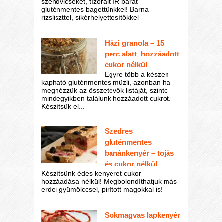
szendvicseket, tízórait IR barát
gluténmentes bagettünkkel! Barna
rizsliszttel, sikérhelyettesítőkkel
Házi granola – 15
perc alatt, hozzáadott
cukor nélkül
Egyre több a készen
kapható gluténmentes müzli, azonban ha
megnézzük az összetevők listáját, szinte
mindegyikben találunk hozzáadott cukrot.
Készítsük el...
Szedres
gluténmentes
banánkenyér – tojás
és cukor nélkül
Készítsünk édes kenyeret cukor
hozzáadása nélkül! Megbolondíthatjuk más
erdei gyümölccsel, pirított magokkal is!
Sokmagvas lapkenyér