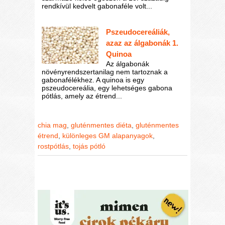
rendkívül kedvelt gabonaféle volt...
Pszeudocereáliák,
azaz az álgabonák 1.
Quinoa
Az álgabonák
növényrendszertanilag nem tartoznak a
gabonafélékhez. A quinoa is egy
pszeudocereália, egy lehetséges gabona
pótlás, amely az étrend...
chia mag
,
gluténmentes diéta
,
gluténmentes
étrend
,
különleges GM alapanyagok
,
rostpótlás
,
tojás pótló