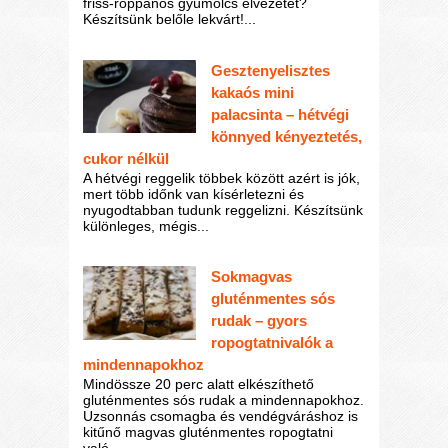
friss-roppanós gyümölcs élvezetét?
Készítsünk belőle lekvárt!...
Gesztenyelisztes
kakaós mini
palacsinta – hétvégi
könnyed kényeztetés,
cukor nélkül
A hétvégi reggelik többek között azért is jók,
mert több időnk van kísérletezni és
nyugodtabban tudunk reggelizni. Készítsünk
különleges, mégis...
Sokmagvas
gluténmentes sós
rudak – gyors
ropogtatnivalók a
mindennapokhoz
Mindössze 20 perc alatt elkészíthető
gluténmentes sós rudak a mindennapokhoz.
Uzsonnás csomagba és vendégváráshoz is
kitűnő magvas gluténmentes ropogtatni