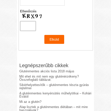
Ellenőrzés
Legnépszerűbb cikkek
Gluténmentes akciós lista 2018 május
Mit ehet és mit nem egy gluténérzékeny?
Összefoglaló táblázat.
Sikérhelyettesítők – gluténmentes tészta gyúrás
rejtelmei
A gluténmentes kenyérsütés műhelytitkai – Kohári
Évától
Mi az a glutén?
Alap lisztek a gluténmentes diétában – mit mire
használjunk?