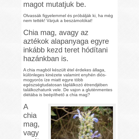
magot mutatjuk be.
Olvassák figyelemmel és próbálják ki, ha még
nem tették! Várjuk a beszámolókat!
Chia mag, avagy az
aztékok alapanyaga egyre
inkább kezd teret hódítani
hazánkban is.
A chia magból készült étel érdekes állaga,
különleges kinézete valamint enyhén diós-
mogyorós íze miatt egyre több
egészségtudatosan táplálkozó étrendjében
találkozhatunk vele. De vajon a gluténmentes
diétába is beépíthető a chia mag?
A
chia
mag,
vagy