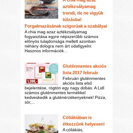
aztékzsályamag
trendi, de ne vigyük
túlzásba!
Forgalmazásának szigorúak a szabályai
A chia mag azaz aztékzsályamag
fogyasztása egyre népszerűbb számos
előnyös tulajdonsága mellett azonban
néhány dologra nem árt odafigyelni.
Hasznos információk...
Gluténmentes akciós
lista 2017 február
Februári gluténmentes
akciós lista első
bejelentése, rögtön egy nagy dobás. A Lidl
számos gluténmentes termékkel
kedveskedik a gluténérzékenyeknek! Pizza,
sör,...
Cöliákiában is
étkezzünk helyesen!
A cöliákiás,