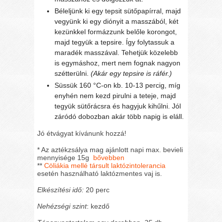
Béleljünk ki egy tepsit sütőpapírral, majd
vegyünk ki egy diónyit a masszából, két
kezünkkel formázzunk belőle korongot,
majd tegyük a tepsire. Így folytassuk a
maradék masszával. Tehetjük közelebb
is egymáshoz, mert nem fognak nagyon
szétterülni.
(Akár egy tepsire is ráfér.)
Süssük 160 °C-on kb. 10-13 percig, míg
enyhén nem kezd pirulni a teteje, majd
tegyük sütőrácsra és hagyjuk kihűlni. Jól
záródó dobozban akár több napig is eláll.
Jó étvágyat kívánunk hozzá!
* Az aztékzsálya mag ajánlott napi max. bevieli
mennyisége 15g
bővebben
**
Cöliákia mellé társult laktózintolerancia
esetén használható laktózmentes vaj is.
Elkészítési idő:
20 perc
Nehézségi szint
: kezdő