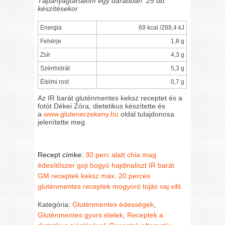
Tápanyagtartalom egy darabban 25 db.
készítésekor
Energia
69 kcal /288,4 kJ
Fehérje
1,8 g
Zsír
4,3 g
Szénhidrát
5,3 g
Élelmi rost
0,7 g
Az IR barát gluténmentes keksz receptet és a
fotót Dékei Zóra, dietetikus készítette és
a
www.glutenerzekeny.hu
oldal tulajdonosa
jelenítette meg.
Recept címke:
30 perc alatt
chia mag
édesítőszer
goji bogyó
hajdinaliszt
IR barát
GM receptek
keksz
max. 20 perces
gluténmentes receptek
mogyoró
tojás
vaj
xilit
Kategória:
Gluténmentes édességek
,
Gluténmentes gyors ételek
,
Receptek a