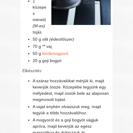
1
közepe
s
méretű
(M-es)
tojás
50 g xilit
(édesítőszer)
70 g ** vaj
50 g
törökmogyoró
20 g goji bogyó
Elkészítés:
A száraz hozzávalókat mérjük ki, majd
keverjük össze. Közepébe tegyünk egy
mélyedést, majd üssük bele az alaposan
megmosott tojást.
A vajat enyhén olvasszuk meg, majd
tegyük a többi hozzávalóhoz.
A mogyorót és a goji bogyót vágjuk
apróra, majd keverjük az egész
masszához és dolgozzuk át.