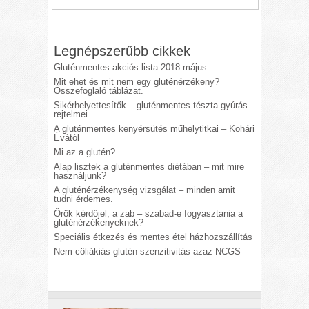
Legnépszerűbb cikkek
Gluténmentes akciós lista 2018 május
Mit ehet és mit nem egy gluténérzékeny?
Összefoglaló táblázat.
Sikérhelyettesítők – gluténmentes tészta gyúrás
rejtelmei
A gluténmentes kenyérsütés műhelytitkai – Kohári
Évától
Mi az a glutén?
Alap lisztek a gluténmentes diétában – mit mire
használjunk?
A gluténérzékenység vizsgálat – minden amit
tudni érdemes.
Örök kérdőjel, a zab – szabad-e fogyasztania a
gluténérzékenyeknek?
Speciális étkezés és mentes étel házhozszállítás
Nem cöliákiás glutén szenzitivitás azaz NCGS