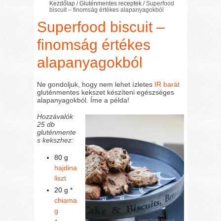
Kezdőlap
/
Gluténmentes receptek
/
Superfood
biscuit – finomság értékes alapanyagokból
Superfood biscuit –
finomság értékes
alapanyagokból
Ne gondoljuk, hogy nem lehet ízletes
IR barát
gluténmentes kekszet készíteni egészséges
alapanyagokból. Íme a példa!
Hozzávalók
25 db
gluténmente
s kekszhez:
80 g
hajdina
liszt
20 g *
chiama
g