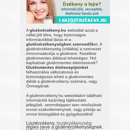
A
gluténérzékeny.hu
weboldal azzal a
céllal jött létre, hogy biztonságos
információkkal lássa el a
gluténérzékenységben szenvedők
et. A
gluténérzékenység
(cöliákia)
a szervezet
immunreakciója a gluténere. Kezelése
gluténmentes diétával lehetséges. Hol
kaphatóak gluténmentes élelmiszerek?
Gluténmentes ételreceptjeinket
felhasználva változatossá és
biztonságossá teheti a gluténmentes
diétát a gluténérzékeny számára, vagy
Önmagának.
A gluténérzékeny.hu weboldalon található
információk kizárólag tájékoztató
jellegűek, semmiképpen sem minősülnek
orvosi szakvéleménynek, vagy pótolja az
orvosi kivizsgálást és gyógykezelést!
Lisztérzékeny,
lisztérzékenység
:
régies neve a gluténérzékenységnek.