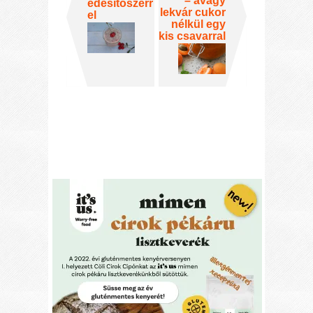
– avagy
édesítőszerr
lekvár cukor
el
nélkül egy
kis csavarral