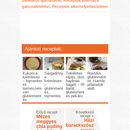
dietetikus ajánlásával
,
Receptek alternatív
gabonafélékkel
,
Receptek sikérhelyettesítőkkel
Ajánlott receptek:
Kukorica
Sárgadinny
Tökéletes
Rostdús
krémleves
e
répás, diós,
gluténment
– tejmentes
krémleves
hajdinás
es zsemle,
és
–
bagett – IR
pillanatok
természete
gluténment
barát,
alatt
sen
es,
gluténment
gluténment
tejmentes
es pékáru
es
Előző recept
Következő
recept
»
Mézes
Házi
meggyes
barackszósz
chia puding