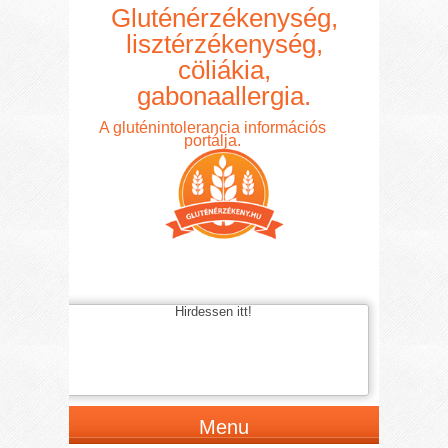
Gluténérzékenység,
lisztérzékenység,
cöliákia,
gabonaallergia.
A gluténintolerancia információs
portálja.
Hirdessen itt!
Menu