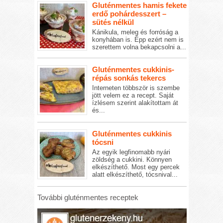
Gluténmentes hamis fekete
erdő pohárdesszert –
sütés nélkül
Kánikula, meleg és forróság a
konyhában is. Épp ezért nem is
szerettem volna bekapcsolni a...
Gluténmentes cukkinis-
répás sonkás tekercs
Interneten többször is szembe
jött velem ez a recept. Saját
ízlésem szerint alakítottam át
és...
Gluténmentes cukkinis
tócsni
Az egyik legfinomabb nyári
zöldség a cukkini. Könnyen
elkészíthető. Most egy percek
alatt elkészíthető, tócsnival...
További gluténmentes receptek