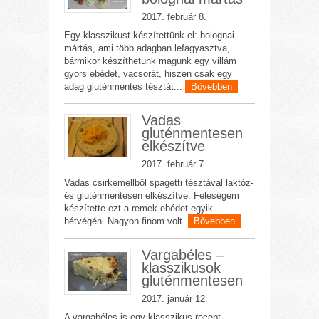
2017. február 8.
Egy klasszikust készítettünk el: bolognai
mártás, ami több adagban lefagyasztva,
bármikor készíthetünk magunk egy villám
gyors ebédet, vacsorát, hiszen csak egy
adag gluténmentes tésztát...
Bővebben
Vadas
gluténmentesen
elkészítve
2017. február 7.
Vadas csirkemellből spagetti tésztával laktóz-
és gluténmentesen elkészítve. Feleségem
készítette ezt a remek ebédet egyik
hétvégén. Nagyon finom volt.
Bővebben
Vargabéles –
klasszikusok
gluténmentesen
2017. január 12.
A vargabéles is egy klasszikus recept,