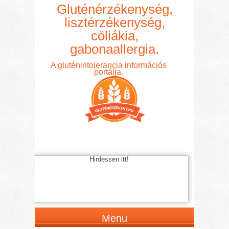
Gluténérzékenység,
lisztérzékenység,
cöliákia,
gabonaallergia.
A gluténintolerancia információs
portálja.
Hirdessen itt!
Menu