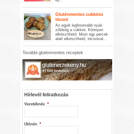
és...
Gluténmentes cukkinis
tócsni
Az egyik legfinomabb nyári
zöldség a cukkini. Könnyen
elkészíthető. Most egy percek
alatt elkészíthető, tócsnival...
További gluténmentes receptek
Hírlevél feliratkozás
Vezetéknév
*
Utónév
*