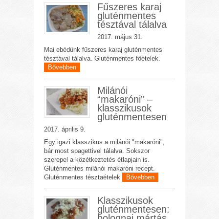
Fűszeres karaj
gluténmentes
tésztával tálalva
2017. május 31.
Mai ebédünk fűszeres karaj gluténmentes
tésztával tálalva. Gluténmentes főételek.
Bővebben
Milánói
“makaróni” –
klasszikusok
gluténmentesen
2017. április 9.
Egy igazi klasszikus a milánói "makaróni",
bár most spagettivel tálalva. Sokszor
szerepel a közétkeztetés étlapjain is.
Gluténmentes milánói makaróni recept.
Gluténmentes tésztaételek
Bővebben
Klasszikusok
gluténmentesen:
bolognai mártás