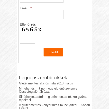
Email
*
Ellenőrzés
Legnépszerűbb cikkek
Gluténmentes akciós lista 2018 május
Mit ehet és mit nem egy gluténérzékeny?
Összefoglaló táblázat.
Sikérhelyettesítők – gluténmentes tészta gyúrás
rejtelmei
A gluténmentes kenyérsütés műhelytitkai – Kohári
Évától