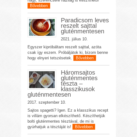
nagy, szerencsére házilag is készíthető!
Bővebben
Paradicsom leves
reszelt sajttal
gluténmentesen
2021. július 10.
Egyszer kipróbáltam reszelt sajttal, azóta
csak így eszem. Próbáljátok ki, bízom benne
hogy elnyeri tetszésetek.
Bővebben
Háromsajtos
gluténmentes
tészta –
klasszikusok
gluténmentesen
2017. szeptember 10.
Sajtos spagetti? Igen. Ez a klasszikus recept
is villám gyorsan elkészíthető. Készíthetjük
bolti gluténmentes tésztával, de mi is
gyúrhatjuk a tésztáját is!
Bővebben