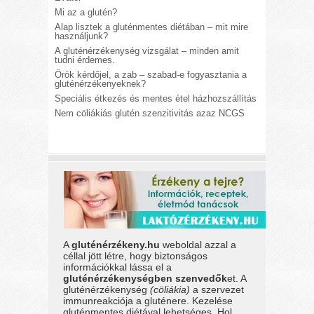
Mi az a glutén?
Alap lisztek a gluténmentes diétában – mit mire
használjunk?
A gluténérzékenység vizsgálat – minden amit
tudni érdemes.
Örök kérdőjel, a zab – szabad-e fogyasztania a
gluténérzékenyeknek?
Speciális étkezés és mentes étel házhozszállítás
Nem cöliákiás glutén szenzitivitás azaz NCGS
A
gluténérzékeny.hu
weboldal azzal a
céllal jött létre, hogy biztonságos
információkkal lássa el a
gluténérzékenységben szenvedők
et. A
gluténérzékenység
(cöliákia)
a szervezet
immunreakciója a gluténere. Kezelése
gluténmentes diétával lehetséges. Hol