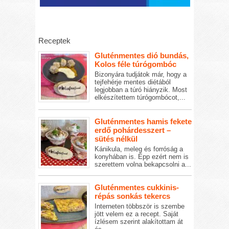
Receptek
Gluténmentes dió bundás,
Kolos féle túrógombóc
Bizonyára tudjátok már, hogy a
tejfehérje mentes diétából
legjobban a túró hiányzik. Most
elkészítettem túrógombócot,...
Gluténmentes hamis fekete
erdő pohárdesszert –
sütés nélkül
Kánikula, meleg és forróság a
konyhában is. Épp ezért nem is
szerettem volna bekapcsolni a...
Gluténmentes cukkinis-
répás sonkás tekercs
Interneten többször is szembe
jött velem ez a recept. Saját
ízlésem szerint alakítottam át