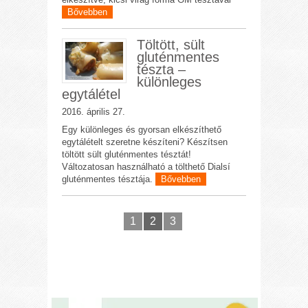
Bővebben
Töltött, sült
gluténmentes
tészta –
különleges
egytálétel
2016. április 27.
Egy különleges és gyorsan elkészíthető
egytálételt szeretne készíteni? Készítsen
töltött sült gluténmentes tésztát!
Változatosan használható a tölthető Dialsí
gluténmentes tésztája.
Bővebben
1
2
3