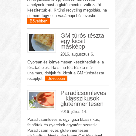
amelynek most a gluténmentes változatát
készítettük el. Kitűnő recycling megoldás, ha
pl. nem fogy el a vasárnapi húslevesbe...
Bővebben
GM túrós tészta
egy kicsit
másképp
2016. augusztus 6.
Gyorsan és kényelmesen készíthetőek el a
tésztaételek. Ha sima főtt tészta már
unalmas, dobjuk fel kicsit a GM túróstészta
receptjét.
Bővebben
Paradicsomleves
– klasszikusok
gluténmentesen
2016. július 14.
Paradicsomleves is egy igazi klasszikus,
felnőttek és gyerekek egyaránt szeretik.
Paradicsom leves gluténmentesen
elkészítve, kicsi virág forma GM tésztával