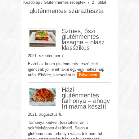
Kezdőlap
/
Gluténmentes receptek
/ 2 . oldal
gluténmentes száraztészta
Színes, őszi
gluténmentes
lasagne – olasz
klasszikus
2021. szeptember 7.
Ezzel az finom gluténments tészétellel
igencsak jól lehet lakni egy-egy nehéz nap
után. Ebédre, vacsorára is
Bővebben
Házi
gluténmentes
tarhonya – ahogy
Iri mama készíti
2021. augusztus 8.
Tarhonya kedvelt tésztaféle, amit
sokféleképpen észíthető. Sajon a
gluténmentes tarhonya választék nem túl