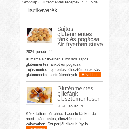
Kezdőlap
/
Gluténmentes receptek
/ 3 . oldal
lisztkeverék
Sajtos
gluténmentes
fánk és pogácsa
Air fryerben sütve
2024. január 22.
Iri mama air fryerben sütöt sós sajtos
gluténmentes fánkot és pogácsát.
Tojásmentes, tejmentes, élesztőmentes sós
gluténmentes aprósütemények.
Bővebben
Gluténmentes
pillefánk
élesztőmentesen
2024. január 14.
Készítettem pár ehhez hasonló fánkot, de
most tojásmentes, élesztőmentes
változatban. Szuper jól sikerült így is.