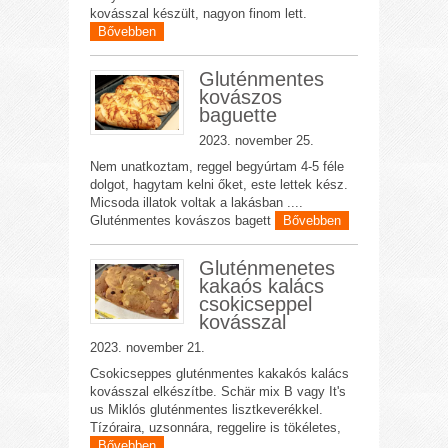
kovásszal készült, nagyon finom lett.
Bővebben
Gluténmentes
kovászos
baguette
2023. november 25.
Nem unatkoztam, reggel begyúrtam 4-5 féle
dolgot, hagytam kelni őket, este lettek kész.
Micsoda illatok voltak a lakásban ....
Gluténmentes kovászos bagett
Bővebben
Gluténmenetes
kakaós kalács
csokicseppel
kovásszal
2023. november 21.
Csokicseppes gluténmentes kakakós kalács
kovásszal elkészítbe. Schär mix B vagy It's
us Miklós gluténmentes lisztkeverékkel.
Tízóraira, uzsonnára, reggelire is tökéletes,
Bővebben