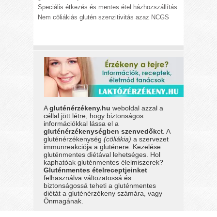
Speciális étkezés és mentes étel házhozszállítás
Nem cöliákiás glutén szenzitivitás azaz NCGS
A
gluténérzékeny.hu
weboldal azzal a
céllal jött létre, hogy biztonságos
információkkal lássa el a
gluténérzékenységben szenvedők
et. A
gluténérzékenység
(cöliákia)
a szervezet
immunreakciója a gluténere. Kezelése
gluténmentes diétával lehetséges. Hol
kaphatóak gluténmentes élelmiszerek?
Gluténmentes ételreceptjeinket
felhasználva változatossá és
biztonságossá teheti a gluténmentes
diétát a gluténérzékeny számára, vagy
Önmagának.
A gluténérzékeny.hu weboldalon található