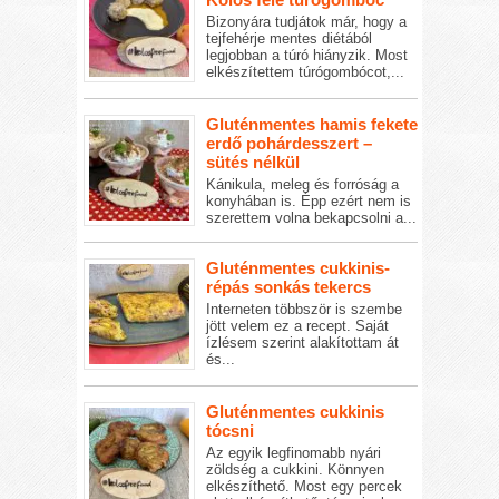
Bizonyára tudjátok már, hogy a
tejfehérje mentes diétából
legjobban a túró hiányzik. Most
elkészítettem túrógombócot,...
Gluténmentes hamis fekete
erdő pohárdesszert –
sütés nélkül
Kánikula, meleg és forróság a
konyhában is. Épp ezért nem is
szerettem volna bekapcsolni a...
Gluténmentes cukkinis-
répás sonkás tekercs
Interneten többször is szembe
jött velem ez a recept. Saját
ízlésem szerint alakítottam át
és...
Gluténmentes cukkinis
tócsni
Az egyik legfinomabb nyári
zöldség a cukkini. Könnyen
elkészíthető. Most egy percek