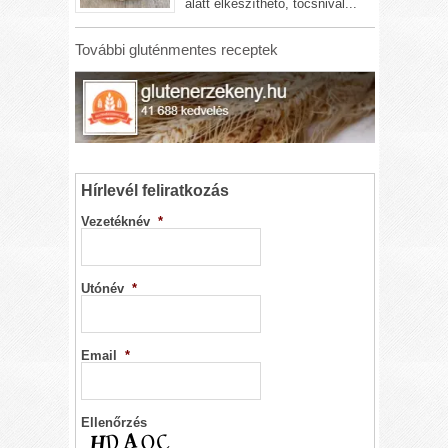
alatt elkészíthető, tócsnival...
További gluténmentes receptek
Hírlevél feliratkozás
Vezetéknév
*
Utónév
*
Email
*
Ellenőrzés