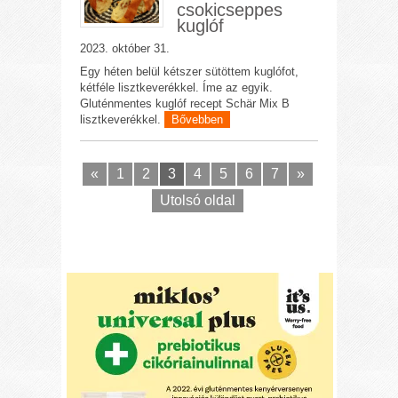
csokicseppes
kuglóf
2023. október 31.
Egy héten belül kétszer sütöttem kuglófot,
kétféle lisztkeverékkel. Íme az egyik.
Gluténmentes kuglóf recept Schär Mix B
lisztkeverékkel.
Bővebben
«
1
2
3
4
5
6
7
»
Utolsó oldal