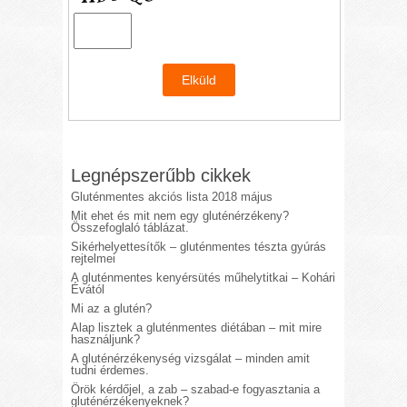
Legnépszerűbb cikkek
Gluténmentes akciós lista 2018 május
Mit ehet és mit nem egy gluténérzékeny?
Összefoglaló táblázat.
Sikérhelyettesítők – gluténmentes tészta gyúrás
rejtelmei
A gluténmentes kenyérsütés műhelytitkai – Kohári
Évától
Mi az a glutén?
Alap lisztek a gluténmentes diétában – mit mire
használjunk?
A gluténérzékenység vizsgálat – minden amit
tudni érdemes.
Örök kérdőjel, a zab – szabad-e fogyasztania a
gluténérzékenyeknek?