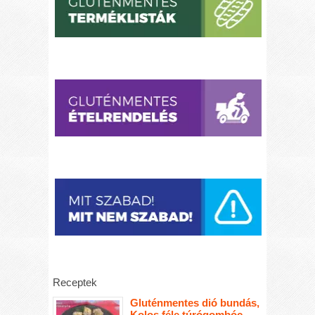
Receptek
Gluténmentes dió bundás,
Kolos féle túrógombóc