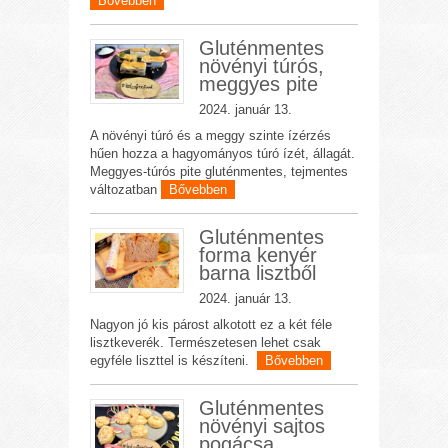
Bővebben
Gluténmentes
növényi túrós,
meggyes pite
2024. január 13.
A növényi túró és a meggy szinte ízérzés
hűen hozza a hagyományos túró ízét, állagát.
Meggyes-túrós pite gluténmentes, tejmentes
változatban
Bővebben
Gluténmentes
forma kenyér
barna lisztből
2024. január 13.
Nagyon jó kis párost alkotott ez a két féle
lisztkeverék. Természetesen lehet csak
egyféle liszttel is készíteni.
Bővebben
Gluténmentes
növényi sajtos
pogácsa