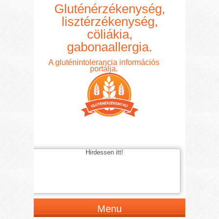
Gluténérzékenység,
lisztérzékenység,
cöliákia,
gabonaallergia.
A gluténintolerancia információs
portálja.
Hirdessen itt!
Menu