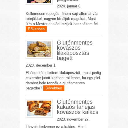
2024. január 6.
Kellemesen ropogós, finom sajt alternatívás
tetejükkel, nagyon kínálják magukat. Most
újra a Mester család lisztjeit használtam fel.
Bővebben
Gluténmentes
kovászos
lilakáposztás
bagett
2023. december 1.
Ebédre készítettem lilakáposztát, most pedig
eszembe jutott közben, mi lenne, ha egy pici
darabot bele tennék a gluténmentes
bagettbe?
Bővebben
Gluténmentes
kakaós fahéjas
kovászos kalács
2023. november 27.
Lányok kedvence ez a kalács. Most