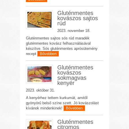
Gluténmentes
kovászos sajtos
rúd
2023. november 18.
Gluténmentes sajtos sós rúd maradék
gluténmentes kovász felhasználásával
készítve. Sós gluténmentes aprósütemény
recept
Bővebben
Gluténmentes
kovászos
sokmagvas
kenyér
2023. október 31.
A kenyérhez tettem kurkumát, amitől
gyönyörű belső színe szett. Jó kovászolást
kívánok mindenkinek!
Bővebben
Gluténmentes
citromos