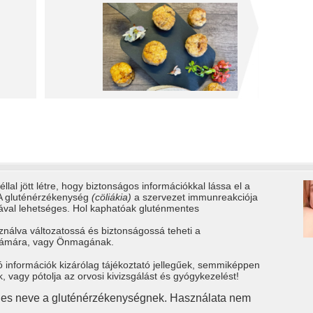
llal jött létre, hogy biztonságos információkkal lássa el a
 A gluténérzékenység
(cöliákia)
a szervezet immunreakciója
tával lehetséges. Hol kaphatóak gluténmentes
ználva változatossá és biztonságossá teheti a
számára, vagy Önmagának.
ó információk kizárólag tájékoztató jellegűek, semmiképpen
vagy pótolja az orvosi kivizsgálást és gyógykezelést!
gies neve a gluténérzékenységnek. Használata nem