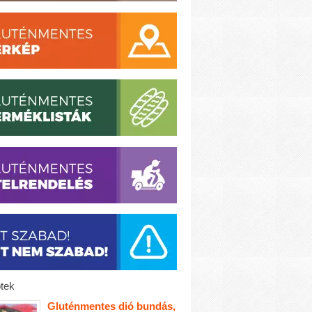
tek
Gluténmentes dió bundás,