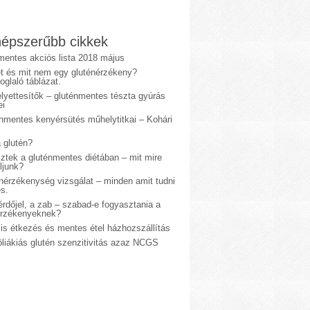
épszerűbb cikkek
mentes akciós lista 2018 május
et és mit nem egy gluténérzékeny?
glaló táblázat.
lyettesítők – gluténmentes tészta gyúrás
ei
énmentes kenyérsütés műhelytitkai – Kohári
 glutén?
sztek a gluténmentes diétában – mit mire
ljunk?
énérzékenység vizsgálat – minden amit tudni
s.
rdőjel, a zab – szabad-e fogyasztania a
érzékenyeknek?
is étkezés és mentes étel házhozszállítás
liákiás glutén szenzitivitás azaz NCGS