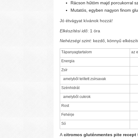
Rácson hűtöm majd porcukorral sz
Mutatós, egyben nagyon finom glu
Jó étvágyat kívánok hozzá!
Elkészítési idő
: 1 óra
Nehézségi szint:
kezdő, könnyű elkészít
Tápanyagtartalom
az 
Energia
Zsír
amelyből telített zsírsavak
Szénhidrát
amelyből cukrok
Rost
Fehérje
Só
A
citromos gluténmentes pite recept