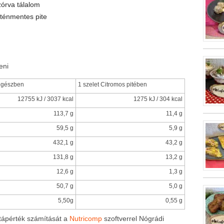
órva tálalom
ténmentes pite
eni
egészben
1 szelet Citromos pitében
12755 kJ / 3037 kcal
1275 kJ / 304 kcal
113,7 g
11,4 g
59,5 g
5,9 g
432,1 g
43,2 g
131,8 g
13,2 g
12,6 g
1,3 g
50,7 g
5,0 g
5,50g
0,55 g
tápérték számítását a
Nutricomp
szoftverrel Nógrádi