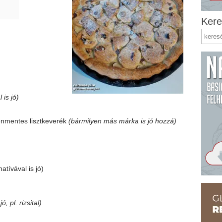
Kere
 is jó)
énmentes lisztkeverék
(bármilyen más márka is jó hozzá)
atívával is jó)
ó, pl. rizsital)