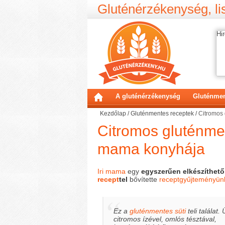
Gluténérzékenység, lis
Hir
A gluténérzékenység
Gluténmen
Kezdőlap
/
Gluténmentes receptek
/
Citromos 
Citromos gluténment
mama konyhája
Iri mama
egy
egyszerűen elkészíthet
recept
tel
bővítette
receptgyűjteményün
Ez a
gluténmentes süti
teli találat.
citromos ízével, omlós tésztával,