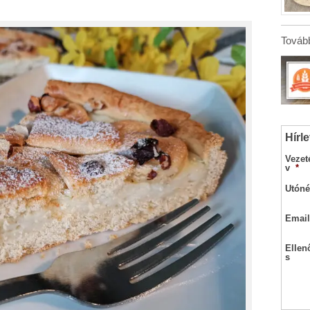
Tovább
Hírle
Vezet
v
*
Utóné
Email
Ellen
s