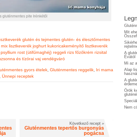
 gluténmentes pite Irénkétől
Legn
Glutén
Mit eh
Összefo
isztkeverék
glutén és tejmentes
glutén- és élesztőmentes
Sikérhe
l mix lisztkeverék
joghurt
kukoricakeményítő
lisztkeverék
rejtelm
psyllium rost (útifűmaghéj)
reggeli
rizs főzőkrém
rizsital
A glut
Évától
uzsonna és tízórai
vaj
vendégváró
Mi az a
uténmentes gyors ételek
,
Gluténmentes reggelik
,
Iri mama
Alap li
haszná
,
Ünnepi receptek
A glut
érdeme
Örök ké
glutén
Speciál
Nem cö
Következő recept
»
entes
Gluténmentes tepertős burgonyás
ája
pogácsa