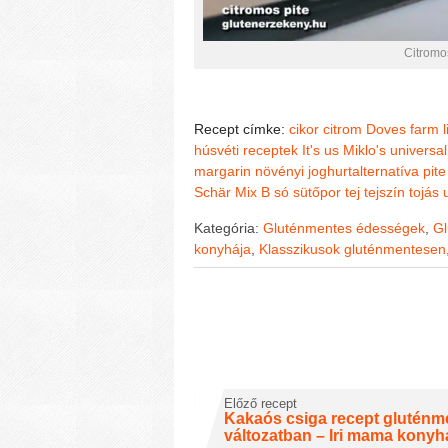
Citromos
Recept címke:
cikor
citrom
Doves farm l
húsvéti receptek
It's us Miklo's universa
margarin
növényi joghurtalternatíva
pite
Schär Mix B
só
sütőpor
tej
tejszín
tojás
Kategória:
Gluténmentes édességek
,
Gl
konyhája
,
Klasszikusok gluténmentesen
Előző recept
Kakaós csiga recept gluténm
változatban – Iri mama konyh