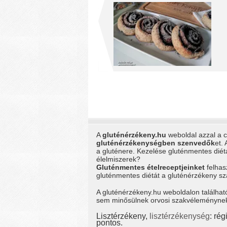
A
gluténérzékeny.hu
weboldal azzal a cé
gluténérzékenységben szenvedők
et.
a gluténere. Kezelése gluténmentes dié
élelmiszerek?
Gluténmentes ételreceptjeinket
felhas
gluténmentes diétát a gluténérzékeny 
A gluténérzékeny.hu weboldalon találhat
sem minősülnek orvosi szakvéleménynek, 
Lisztérzékeny,
lisztérzékenység
: ré
pontos.