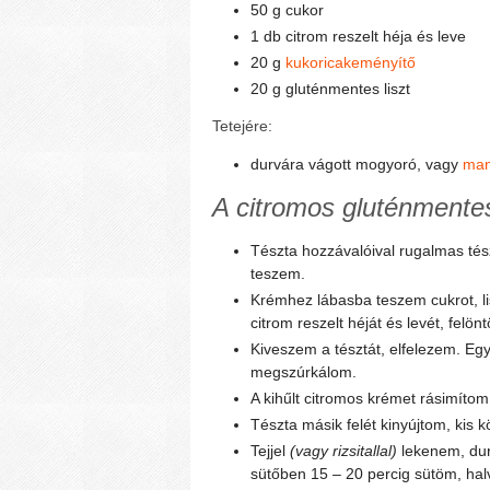
50 g cukor
1 db citrom reszelt héja és leve
20 g
kukoricakeményítő
20 g gluténmentes liszt
Tetejére:
durvára vágott mogyoró, vagy
man
A citromos gluténmentes
Tészta hozzávalóival rugalmas té
teszem.
Krémhez lábasba teszem cukrot, li
citrom reszelt héját és levét, felö
Kiveszem a tésztát, elfelezem. Eg
megszúrkálom.
A kihűlt citromos krémet rásimítom
Tészta másik felét kinyújtom, kis k
Tejjel
(vagy rizsitallal)
lekenem, dur
sütőben 15 – 20 percig sütöm, hal