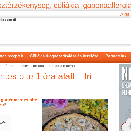
ztérzékenység, cöliákia, gabonaallergia
A glu
dessen itt!
tes receptek
Cöliákia diagnosztizálása és kezelése
Partnereink
gluténmentes pite 1 óra alatt – Iri mama konyhája
es pite 1 óra alatt – Iri
ő
gluténmentes pite
ket
!
 Üde