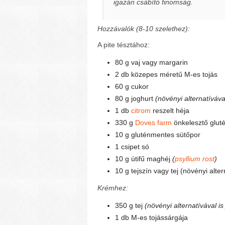
igazán csábító finomság.
Hozzávalók (8-10 szelethez):
A pite tésztához:
80 g vaj vagy margarin
2 db közepes méretű M-es tojás
60 g cukor
80 g joghurt
(növényi alternatívával
1 db
citrom
reszelt héja
330 g
Doves farm
önkelesztő glut
10 g gluténmentes sütőpor
1 csipet só
10 g útifű maghéj
(
psyllium rost
)
10 g tejszín vagy tej (növényi altern
Krémhez:
350 g tej
(növényi alternatívával is j
1 db M-es tojássárgája