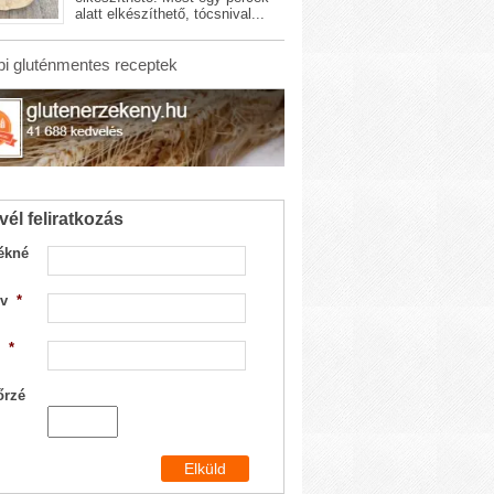
alatt elkészíthető, tócsnival...
i gluténmentes receptek
vél feliratkozás
ékné
v
*
*
őrzé