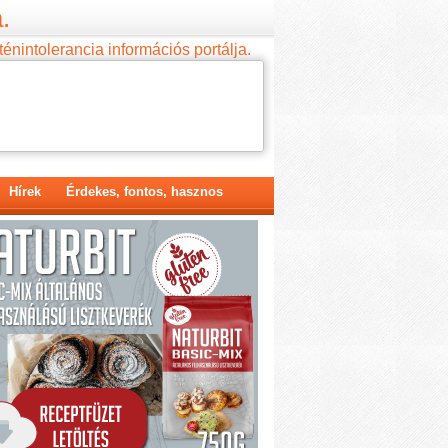
.
ténintolerancia információs portálja.
Hírek
Érdekes, fontos, hasznos