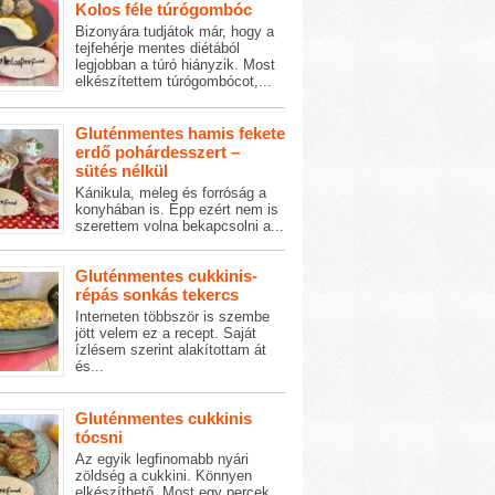
Kolos féle túrógombóc
Bizonyára tudjátok már, hogy a
tejfehérje mentes diétából
legjobban a túró hiányzik. Most
elkészítettem túrógombócot,...
Gluténmentes hamis fekete
erdő pohárdesszert –
sütés nélkül
Kánikula, meleg és forróság a
konyhában is. Épp ezért nem is
szerettem volna bekapcsolni a...
Gluténmentes cukkinis-
répás sonkás tekercs
Interneten többször is szembe
jött velem ez a recept. Saját
ízlésem szerint alakítottam át
és...
Gluténmentes cukkinis
tócsni
Az egyik legfinomabb nyári
zöldség a cukkini. Könnyen
elkészíthető. Most egy percek