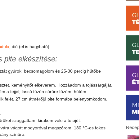
dula
, dió (el is hagyható)
 pite elkészítése:
sztát gyúrok, becsomagolom és 25-30 percig hűtőbe
sztet, keményítőt elkeverem. Hozzáadom a tojássárgáját,
ntöm a tejjel, lassú tűzön sűrűre főzöm, hűtöm.
yik felét, 27 cm átmérőjű pite formába belenyomkodom,
.
öröket szaggattam, kirakom vele a tetejét.
Recep
vára vágott mogyoróval megszórom. 180 °C-os fokos
vány színűre.