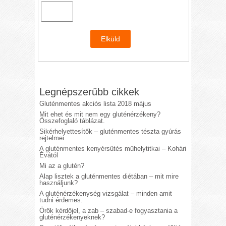
Legnépszerűbb cikkek
Gluténmentes akciós lista 2018 május
Mit ehet és mit nem egy gluténérzékeny?
Összefoglaló táblázat.
Sikérhelyettesítők – gluténmentes tészta gyúrás
rejtelmei
A gluténmentes kenyérsütés műhelytitkai – Kohári
Évától
Mi az a glutén?
Alap lisztek a gluténmentes diétában – mit mire
használjunk?
A gluténérzékenység vizsgálat – minden amit
tudni érdemes.
Örök kérdőjel, a zab – szabad-e fogyasztania a
gluténérzékenyeknek?