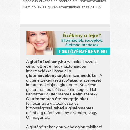
Speciális étkezés és mentes étel házhozszállítás
Nem cöliákiás glutén szenzitivitás azaz NCGS
A
gluténérzékeny.hu
weboldal azzal a
céllal jött létre, hogy biztonságos
információkkal lássa el a
gluténérzékenységben szenvedők
et. A
gluténérzékenység
(cöliákia)
a szervezet
immunreakciója a gluténere. Kezelése
gluténmentes diétával lehetséges. Hol
kaphatóak gluténmentes élelmiszerek?
Gluténmentes ételreceptjeinket
felhasználva változatossá és
biztonságossá teheti a gluténmentes
diétát a gluténérzékeny számára, vagy
Önmagának.
A gluténérzékeny.hu weboldalon található