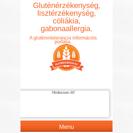
Gluténérzékenység,
lisztérzékenység,
cöliákia,
gabonaallergia.
A gluténintolerancia információs
portálja.
Hirdessen itt!
Menu