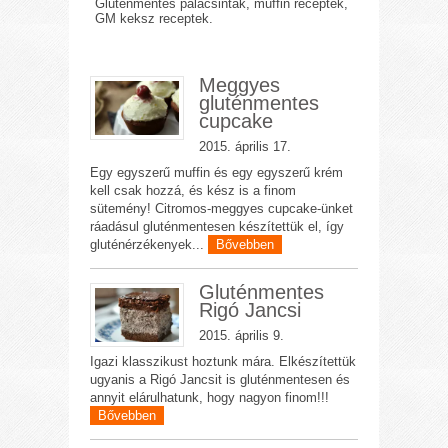
Gluténmentes palacsinták, muffin receptek,
GM keksz receptek.
Meggyes
gluténmentes
cupcake
2015. április 17.
Egy egyszerű muffin és egy egyszerű krém
kell csak hozzá, és kész is a finom
sütemény! Citromos-meggyes cupcake-ünket
ráadásul gluténmentesen készítettük el, így
gluténérzékenyek...
Bővebben
Gluténmentes
Rigó Jancsi
2015. április 9.
Igazi klasszikust hoztunk mára. Elkészítettük
ugyanis a Rigó Jancsit is gluténmentesen és
annyit elárulhatunk, hogy nagyon finom!!!
Bővebben