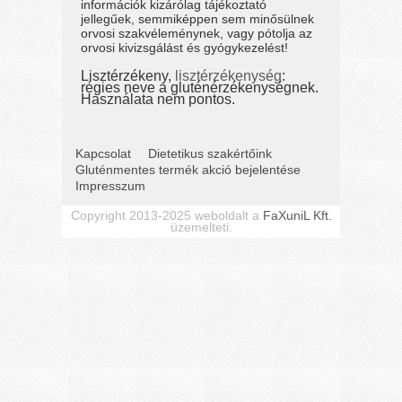
információk kizárólag tájékoztató
jellegűek, semmiképpen sem minősülnek
orvosi szakvéleménynek, vagy pótolja az
orvosi kivizsgálást és gyógykezelést!
Lisztérzékeny,
lisztérzékenység
:
régies neve a gluténérzékenységnek.
Használata nem pontos.
Kapcsolat
Dietetikus szakértőink
Gluténmentes termék akció bejelentése
Impresszum
Copyright 2013-2025 weboldalt a
FaXuniL Kft.
üzemelteti.