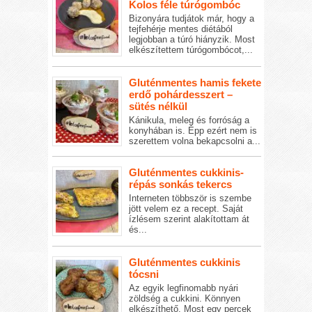
Kolos féle túrógombóc
Bizonyára tudjátok már, hogy a
tejfehérje mentes diétából
legjobban a túró hiányzik. Most
elkészítettem túrógombócot,...
Gluténmentes hamis fekete
erdő pohárdesszert –
sütés nélkül
Kánikula, meleg és forróság a
konyhában is. Épp ezért nem is
szerettem volna bekapcsolni a...
Gluténmentes cukkinis-
répás sonkás tekercs
Interneten többször is szembe
jött velem ez a recept. Saját
ízlésem szerint alakítottam át
és...
Gluténmentes cukkinis
tócsni
Az egyik legfinomabb nyári
zöldség a cukkini. Könnyen
elkészíthető. Most egy percek