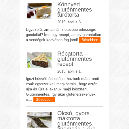
Könnyed
gluténmentes
túrótorta
2015. április 3.
Egyszerű, ám annál ízletesebb édességre
gondoltál? Íme egy recept, amely garantáltan
a vendégek kedvében fog járni!
Bővebben
Répatorta –
gluténmentes
recept
2015. április 1.
Igazi húsvéti édességet hoztunk mára, amit
csak egyszer kell megkóstolni, hogy aztán
újra és újra el akarjuk majd készíteni.
Gluténmentes, így akár gluténérzékenyek
is...
Bővebben
Olcsó, gyors
máktorta –
gluténmentes
finomság 1 óra