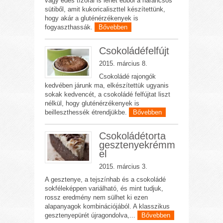
vagy édes tízórai is lehet ebből a narancsos
sütiből, amit kukoricaliszttel készítettünk,
hogy akár a gluténérzékenyek is
fogyaszthassák.
Bővebben
Csokoládéfelfújt
2015. március 8.
Csokoládé rajongók
kedvében járunk ma, elkészítettük ugyanis
sokak kedvencét, a csokoládé felfújtat liszt
nélkül, hogy gluténérzékenyek is
beilleszthessék étrendjükbe.
Bővebben
Csokoládétorta
gesztenyekrémm
el
2015. március 3.
A gesztenye, a tejszínhab és a csokoládé
sokféleképpen variálható, és mint tudjuk,
rossz eredmény nem sülhet ki ezen
alapanyagok kombinációjából. A klasszikus
gesztenyepürét újragondolva,...
Bővebben