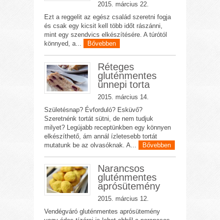
2015. március 22.
Ezt a reggelit az egész család szeretni fogja
és csak egy kicsit kell több időt rászánni,
mint egy szendvics elkészítésére. A túrótól
könnyed, a...
Bővebben
Réteges
gluténmentes
ünnepi torta
2015. március 14.
Születésnap? Évforduló? Esküvő?
Szeretnénk tortát sütni, de nem tudjuk
milyet? Legújabb receptünkben egy könnyen
elkészíthető, ám annál ízletesebb tortát
mutatunk be az olvasóknak. A...
Bővebben
Narancsos
gluténmentes
aprósütemény
2015. március 12.
Vendégváró gluténmentes aprósütemény