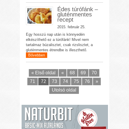
Édes túrófánk –
gluténmentes
recept
2015. február 25.
Egy hosszú nap után is könnyedén
elkészíthető ez a túrófánk! Mivel nem
tartalmaz búzalisztet, csak rizslisztet, a
gluténmentes étrendbe is illeszthető.
Bővebben
« Első oldal
«
68
69
70
71
72
73
74
75
76
»
Utolsó oldal