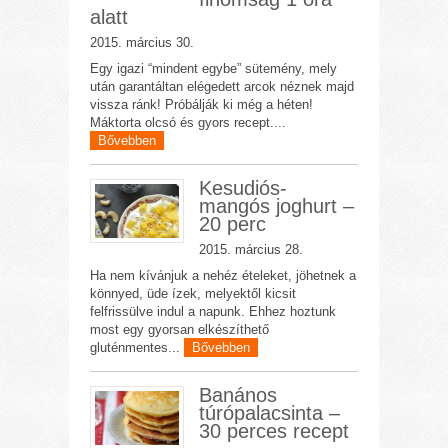
alatt
2015. március 30.
Egy igazi “mindent egybe” sütemény, mely
után garantáltan elégedett arcok néznek majd
vissza ránk! Próbálják ki még a héten!
Máktorta olcsó és gyors recept....
Bővebben
Kesudiós-
mangós joghurt –
20 perc
2015. március 28.
Ha nem kívánjuk a nehéz ételeket, jöhetnek a
könnyed, üde ízek, melyektől kicsit
felfrissülve indul a napunk. Ehhez hoztunk
most egy gyorsan elkészíthető
gluténmentes...
Bővebben
Banános
túrópalacsinta –
30 perces recept