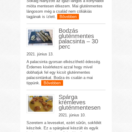
Sokáig hiányzott az igazi lángos a konyhából
mióta mentesen étkezem. Mai gluténmentes
lángosom még a család nem cöliákiás
tagjának is ízlett.
Bővebben
Bodzás
gluténmentes
palacsinta – 30
perc
2021. június 13.
A palacsinta gyorsan elkészíthető édesség.
Érdemes kisérletezni azzal hogy mivel
dobhatjuk fel egy kicsit gluténmentes
palacsintánkat. Bodza és csalán a mai
tippünk.
Bővebben
Spárga
krémleves
gluténmentesen
2021. június 10.
Szeretem a leveseket, ezért sűrűn, sokfélét
készítek. Ez a spárgával készült és egyik