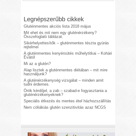
Legnépszerűbb cikkek
Gluténmentes akciós lista 2018 május
Mit ehet és mit nem egy gluténérzékeny?
Összefoglaló táblázat.
Sikérhelyettesítők – gluténmentes tészta gyúrás
rejtelmei
A gluténmentes kenyérsütés műhelytitkai – Kohári
Évától
Mi az a glutén?
Alap lisztek a gluténmentes diétában – mit mire
használjunk?
A gluténérzékenység vizsgálat – minden amit
tudni érdemes.
Örök kérdőjel, a zab – szabad-e fogyasztania a
gluténérzékenyeknek?
Speciális étkezés és mentes étel házhozszállítás
Nem cöliákiás glutén szenzitivitás azaz NCGS