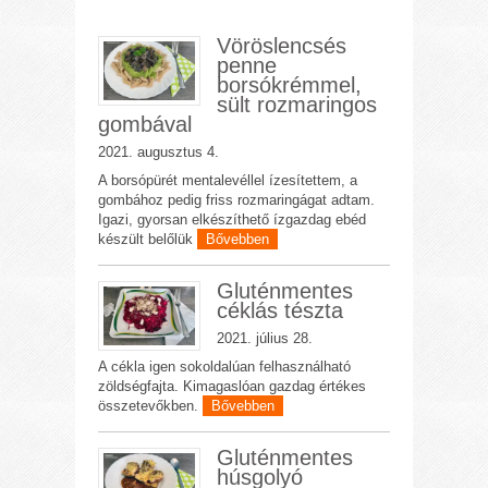
Vöröslencsés
penne
borsókrémmel,
sült rozmaringos
gombával
2021. augusztus 4.
A borsópürét mentalevéllel ízesítettem, a
gombához pedig friss rozmaringágat adtam.
Igazi, gyorsan elkészíthető ízgazdag ebéd
készült belőlük
Bővebben
Gluténmentes
céklás tészta
2021. július 28.
A cékla igen sokoldalúan felhasználható
zöldségfajta. Kimagaslóan gazdag értékes
összetevőkben.
Bővebben
Gluténmentes
húsgolyó