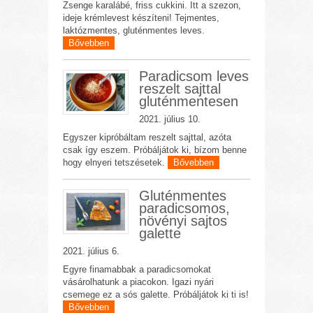
Zsenge karalábé, friss cukkini. Itt a szezon,
ideje krémlevest készíteni! Tejmentes,
laktózmentes, gluténmentes leves.
Bővebben
Paradicsom leves
reszelt sajttal
gluténmentesen
2021. július 10.
Egyszer kipróbáltam reszelt sajttal, azóta
csak így eszem. Próbáljátok ki, bízom benne
hogy elnyeri tetszésetek.
Bővebben
Gluténmentes
paradicsomos,
növényi sajtos
galette
2021. július 6.
Egyre finamabbak a paradicsomokat
vásárolhatunk a piacokon. Igazi nyári
csemege ez a sós galette. Próbáljátok ki ti is!
Bővebben