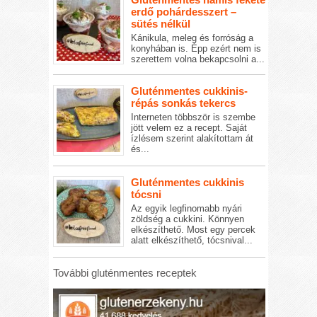
erdő pohárdesszert –
sütés nélkül
Kánikula, meleg és forróság a
konyhában is. Épp ezért nem is
szerettem volna bekapcsolni a...
Gluténmentes cukkinis-
répás sonkás tekercs
Interneten többször is szembe
jött velem ez a recept. Saját
ízlésem szerint alakítottam át
és...
Gluténmentes cukkinis
tócsni
Az egyik legfinomabb nyári
zöldség a cukkini. Könnyen
elkészíthető. Most egy percek
alatt elkészíthető, tócsnival...
További gluténmentes receptek