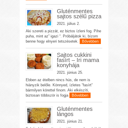
Gluténmentes
sajtos szélű pizza
2021. július 2.
Aki szereti a pizzát, ez biztos ízleni fog. Pihe
puha, mint az” igazi “. Próbáljátok ki, bízom
benne hogy elnyeri tetszésetek.
Bővebben
Sajtos cukkini
fasírt – Iri mama
konyhája
2021. június 25.
Ebben az ételben nincs hús, de nem is
hiányzik belőle. Könnyed, ízletes ”fasírt”
bármilyen körettel finom. Aki elkészíti,
biztosan többször is fogja
Bővebben
Gluténmentes
lángos
2021. június 21.