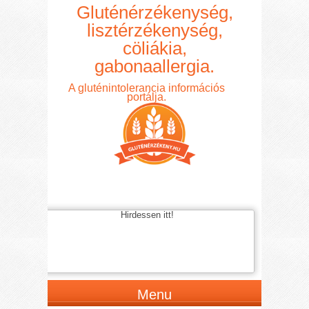
Gluténérzékenység,
lisztérzékenység,
cöliákia,
gabonaallergia.
A gluténintolerancia információs
portálja.
Hirdessen itt!
Menu