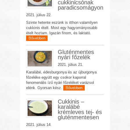
cukkinicsónak
paradicsomágyon
2021. július 22.
Szinte hetente eszünk is itthon valamilyen
cukkinis ételt. Most egy hagyományosabb
ételt hoztam. Igazán finom, és laktató.
Bővebben
Gluténmentes
nyári főzelék
2021. július 21.
Karalábé, édesburgonya és az újburgonya
főzeléke együtt egy csokor kaporral
fenomenális ízű nyári főzeléket varázsol
elénk. Gyorsan kész.
Bővebben
Cukkinis –
karalábé
krémleves tej- és
gluténmentesen
2021. július 14.