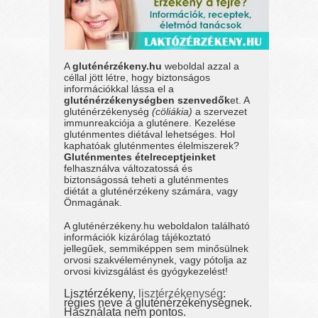
A
gluténérzékeny.hu
weboldal azzal a
céllal jött létre, hogy biztonságos
információkkal lássa el a
gluténérzékenységben szenvedők
et. A
gluténérzékenység
(cöliákia)
a szervezet
immunreakciója a gluténere. Kezelése
gluténmentes diétával lehetséges. Hol
kaphatóak gluténmentes élelmiszerek?
Gluténmentes ételreceptjeinket
felhasználva változatossá és
biztonságossá teheti a gluténmentes
diétát a gluténérzékeny számára, vagy
Önmagának.
A gluténérzékeny.hu weboldalon található
információk kizárólag tájékoztató
jellegűek, semmiképpen sem minősülnek
orvosi szakvéleménynek, vagy pótolja az
orvosi kivizsgálást és gyógykezelést!
Lisztérzékeny,
lisztérzékenység
:
régies neve a gluténérzékenységnek.
Használata nem pontos.