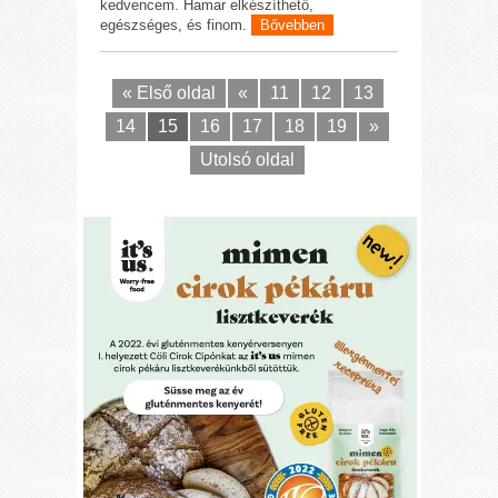
kedvencem. Hamar elkészíthető,
egészséges, és finom.
Bővebben
« Első oldal
«
11
12
13
14
15
16
17
18
19
»
Utolsó oldal