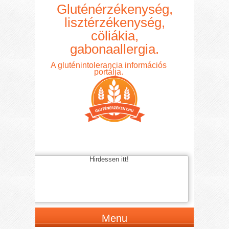
Gluténérzékenység,
lisztérzékenység,
cöliákia,
gabonaallergia.
A gluténintolerancia információs
portálja.
Hirdessen itt!
Menu