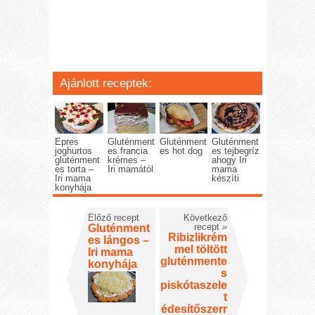
Ajánlott receptek:
Epres
Gluténment
Gluténment
Gluténment
joghurtos
es francia
es hot dog
es tejbegríz
gluténment
krémes –
ahogy Iri
es torta –
Iri mamától
mama
Iri mama
készíti
konyhája
Előző recept
Következő
recept
»
Gluténment
Ribizlikrém
es lángos –
mel töltött
Iri mama
gluténmente
konyhája
s
piskótaszele
t
édesítőszerr