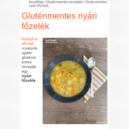
Kezdőlap
/
Gluténmentes receptek
/
Gluténmentes
nyári főzelék
Gluténmentes nyári
főzelék
KolosFre
eFood
rovatunk
újabb
gluténm
entes
receptje
egy
nyári
főzelék
.