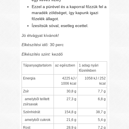
Ezzel a pürével és a kaporral főzzük fel a
maradék zöldséget, így kapunk igazi
főzelék állagot.
Ízesítsük sóval, esetleg ecettel.
Jó étvágyat kívánok!
Elkészítési idő:
30 perc
Elkészítés szint:
kezdő
Tápanyagtartalom
az egészben
1 adag nyári
főzelékben
Energia
4225 kJ /
1058 kJ / 252
1006 kcal
kcal
Zsír
30,8 g
7,7 g
amelyből telített
27,3 g
6,8 g
zsírsavak
Szénhidrát
154,8 g
38,7 g
amelyből cukrok
21,6 g
5,4 g
Rost
28,9 g
7,2 g