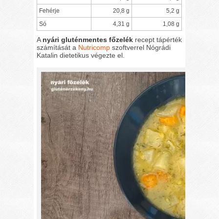
Fehérje
20,8 g
5,2 g
Só
4,31 g
1,08 g
A
nyári gluténmentes főzelék
recept tápérték
számítását a
Nutricomp
szoftverrel Nógrádi
Katalin dietetikus végezte el.