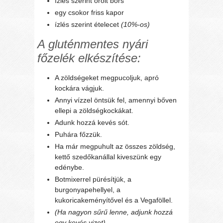
ízlés szerint őrölt bors
egy csokor friss kapor
ízlés szerint ételecet
(10%-os)
A gluténmentes nyári
főzelék elkészítése:
A zöldségeket megpucoljuk, apró
kockára vágjuk.
Annyi vízzel öntsük fel, amennyi bőven
ellepi a zöldségkockákat.
Adunk hozzá kevés sót.
Puhára főzzük.
Ha már megpuhult az összes zöldség,
kettő szedőkanállal kiveszünk egy
edénybe.
Botmixerrel pürésítjük, a
burgonyapehellyel, a
kukoricakeményítővel és a Vegaföllel.
(Ha nagyon sűrű lenne, adjunk hozzá
egy kevés vizet)