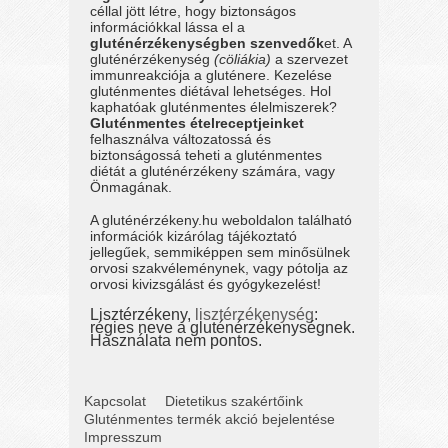
céllal jött létre, hogy biztonságos
információkkal lássa el a
gluténérzékenységben szenvedők
et. A
gluténérzékenység
(cöliákia)
a szervezet
immunreakciója a gluténere. Kezelése
gluténmentes diétával lehetséges. Hol
kaphatóak gluténmentes élelmiszerek?
Gluténmentes ételreceptjeinket
felhasználva változatossá és
biztonságossá teheti a gluténmentes
diétát a gluténérzékeny számára, vagy
Önmagának.
A gluténérzékeny.hu weboldalon található
információk kizárólag tájékoztató
jellegűek, semmiképpen sem minősülnek
orvosi szakvéleménynek, vagy pótolja az
orvosi kivizsgálást és gyógykezelést!
Lisztérzékeny,
lisztérzékenység
:
régies neve a gluténérzékenységnek.
Használata nem pontos.
Kapcsolat
Dietetikus szakértőink
Gluténmentes termék akció bejelentése
Impresszum