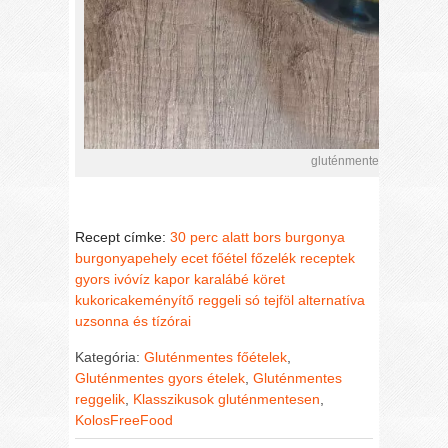
gluténmentes nyári főzele
Recept címke:
30 perc alatt
bors
burgonya
burgonyapehely
ecet
főétel
főzelék receptek
gyors
ivóvíz
kapor
karalábé
köret
kukoricakeményítő
reggeli
só
tejföl alternatíva
uzsonna és tízórai
Kategória:
Gluténmentes főételek
,
Gluténmentes gyors ételek
,
Gluténmentes
reggelik
,
Klasszikusok gluténmentesen
,
KolosFreeFood