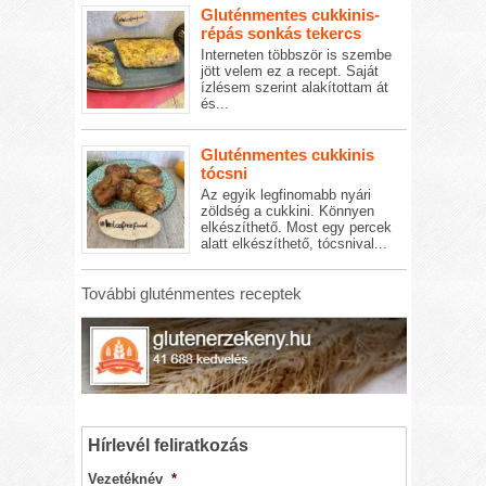
Gluténmentes cukkinis-
répás sonkás tekercs
Interneten többször is szembe
jött velem ez a recept. Saját
ízlésem szerint alakítottam át
és...
Gluténmentes cukkinis
tócsni
Az egyik legfinomabb nyári
zöldség a cukkini. Könnyen
elkészíthető. Most egy percek
alatt elkészíthető, tócsnival...
További gluténmentes receptek
Hírlevél feliratkozás
Vezetéknév
*