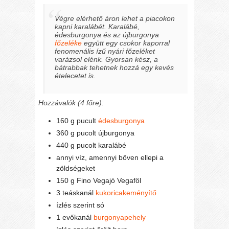
Végre elérhető áron lehet a piacokon
kapni karalábét. Karalábé,
édesburgonya és az újburgonya
főzeléke
együtt egy csokor kaporral
fenomenális ízű nyári főzeléket
varázsol elénk. Gyorsan kész, a
bátrabbak tehetnek hozzá egy kevés
ételecetet is.
Hozzávalók (4 főre):
160 g pucult
édesburgonya
360 g pucolt újburgonya
440 g pucolt karalábé
annyi víz, amennyi bőven ellepi a
zöldségeket
150 g Fino Vegajó Vegaföl
3 teáskanál
kukoricakeményítő
ízlés szerint só
1 evőkanál
burgonyapehely