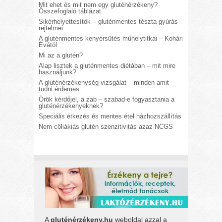
Mit ehet és mit nem egy gluténérzékeny?
Összefoglaló táblázat.
Sikérhelyettesítők – gluténmentes tészta gyúrás
rejtelmei
A gluténmentes kenyérsütés műhelytitkai – Kohári
Évától
Mi az a glutén?
Alap lisztek a gluténmentes diétában – mit mire
használjunk?
A gluténérzékenység vizsgálat – minden amit
tudni érdemes.
Örök kérdőjel, a zab – szabad-e fogyasztania a
gluténérzékenyeknek?
Speciális étkezés és mentes étel házhozszállítás
Nem cöliákiás glutén szenzitivitás azaz NCGS
A
gluténérzékeny.hu
weboldal azzal a