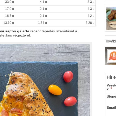
33,0 g
4,1 g
8,3 g
17,0 g
2,1 g
4,3 g
16,7 g
2,1 g
4,2 g
13,10 g
1,64 g
3,28 g
i sajtos galette
recept tápérték számítását a
etetikus végezte el.
Tovább
Hírle
Vezet
v
*
Utóné
Email