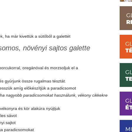
ek, ha már kivettük a sütőből a galettét
omos, növényi sajtos galette
 porcukorral, oregánóval és morzsoljuk el a
 és gyúrjunk össze rugalmas tésztát.
esszük amíg előkészítjük a paradicsomot
(ha nagyobb paradicsomokat használunk, vékony cikkekre
n vékonyra és kör alakúra nyújtjuk
les sávot
yi sajtot
rga paradicsomokat