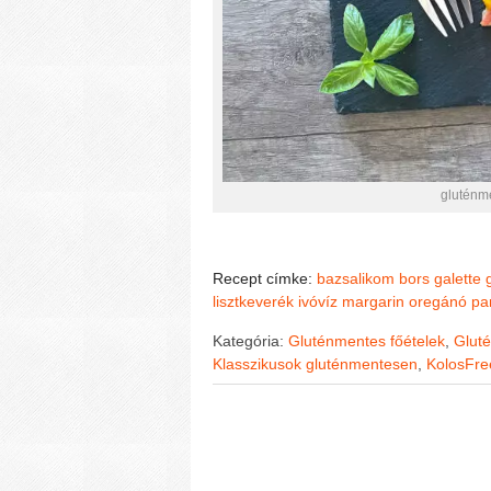
gluténm
Recept címke:
bazsalikom
bors
galette
lisztkeverék
ivóvíz
margarin
oregánó
pa
Kategória:
Gluténmentes főételek
,
Gluté
Klasszikusok gluténmentesen
,
KolosFr