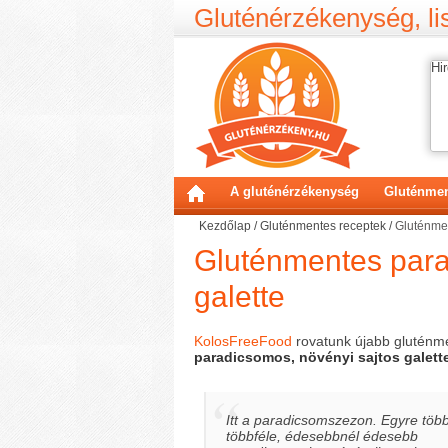
Gluténérzékenység, lis
Hir
A gluténérzékenység
Gluténmen
Kezdőlap
/
Gluténmentes receptek
/
Gluténmen
Gluténmentes para
galette
KolosFreeFood
rovatunk újabb gluténme
paradicsomos, növényi sajtos galett
Itt a paradicsomszezon. Egyre töb
többféle, édesebbnél édesebb