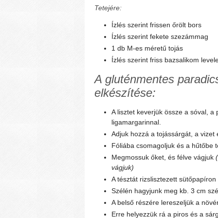
Tetejére:
Ízlés szerint frissen őrölt bors
Ízlés szerint fekete szezámmag
1 db M-es méretű tojás
Ízlés szerint friss bazsalikom level
A gluténmentes paradics
elkészítése:
A lisztet keverjük össze a sóval, a
ligamargarinnal.
Adjuk hozzá a tojássárgát, a vizet
Fóliába csomagoljuk és a hűtőbe t
Megmossuk őket, és félve vágjuk
vágjuk)
A tésztát rizslisztezett sütőpapíro
Szélén hagyjunk meg kb. 3 cm szé
A belső részére lereszeljük a növén
Erre helyezzük rá a piros és a sá