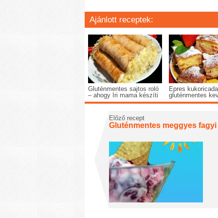
Ajánlott receptek:
Gluténmentes sajtos roló
Epres kukoricada
– ahogy Iri mama készíti
gluténmentes keve
Előző recept
Gluténmentes meggyes fagyi