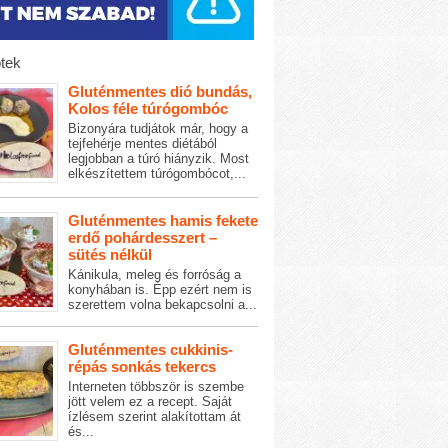
tek
Gluténmentes dió bundás,
Kolos féle túrógombóc
Bizonyára tudjátok már, hogy a
tejfehérje mentes diétából
legjobban a túró hiányzik. Most
elkészítettem túrógombócot,...
Gluténmentes hamis fekete
erdő pohárdesszert –
sütés nélkül
Kánikula, meleg és forróság a
konyhában is. Épp ezért nem is
szerettem volna bekapcsolni a...
Gluténmentes cukkinis-
répás sonkás tekercs
Interneten többször is szembe
jött velem ez a recept. Saját
ízlésem szerint alakítottam át
és...