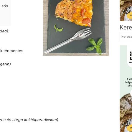
a sós
Kere
adag):
 gluténmentes
garin)
iros és sárga koktélparadicsom)