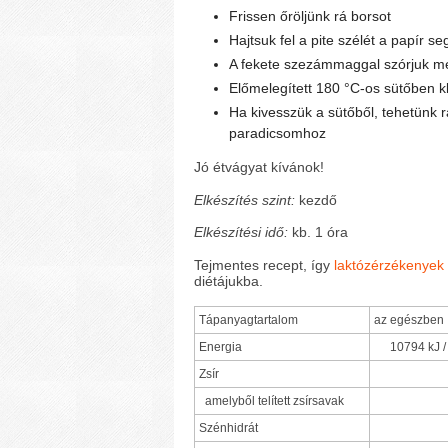
Frissen őröljünk rá borsot
Hajtsuk fel a pite szélét a papír seg
A fekete szezámmaggal szórjuk me
Előmelegített 180 °C-os sütőben kb
Ha kivesszük a sütőből, tehetünk rá 
paradicsomhoz
Jó étvágyat kívánok!
Elkészítés szint:
kezdő
Elkészítési idő:
kb. 1 óra
Tejmentes recept, így
laktózérzékenyek é
diétájukba.
Tápanyagtartalom
az egészben
Energia
10794 kJ /
Zsír
amelyből telített zsírsavak
Szénhidrát