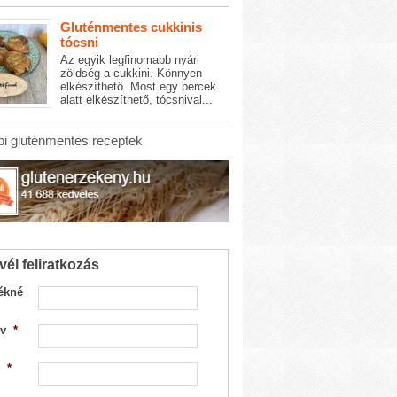
Gluténmentes cukkinis
tócsni
Az egyik legfinomabb nyári
zöldség a cukkini. Könnyen
elkészíthető. Most egy percek
alatt elkészíthető, tócsnival...
i gluténmentes receptek
vél feliratkozás
ékné
v
*
*