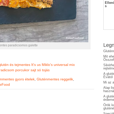
Ellen
s
Legn
entes paradicsomos galette
Glutén
Mit eh
Összefo
glutén és tejmentes
It's us Miklo's universal mix
Sikérhe
rejtelm
radicsom
porcukor
sajt
só
tojás
A glut
Évától
nmentes gyors ételek
,
Gluténmentes reggelik
,
Mi az a
eeFood
Alap li
haszná
A glut
érdeme
Örök ké
glutén
Speciál