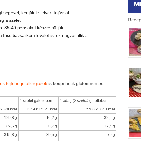
ítségével, kenjük le felvert tojással
Recep
g a szélét
. 35-40 perc alatt készre sütjük
friss bazsalikom levelet is, ez nagyon illik a
s tejfehérje allergiások
is beépíthetik gluténmentes
1 szelet galetteben
1 adag
(2 szelet)
galetteben
 2570 kcal
1349 kJ / 321 kcal
2700 kJ 643 kcal
129,8 g
16,2 g
32,5 g
69,5 g
8,7 g
17,4 g
315,8 g
39,5 g
79 g