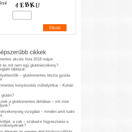
őrzé
épszerűbb cikkek
mentes akciós lista 2018 május
et és mit nem egy gluténérzékeny?
glaló táblázat.
lyettesítők – gluténmentes tészta gyúrás
ei
énmentes kenyérsütés műhelytitkai – Kohári
 glutén?
sztek a gluténmentes diétában – mit mire
ljunk?
énérzékenység vizsgálat – minden amit tudni
s.
rdőjel, a zab – szabad-e fogyasztania a
érzékenyeknek?
is étkezés és mentes étel házhozszállítás