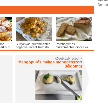
Nem cö
rás
Burgonyás gluténmentes
Póréhagymás
rt süti
pogácsa recept Kolostól
gluténmentes cipócska
Következő recept
»
Mangópürés mákos monodesszert
(félgömb)