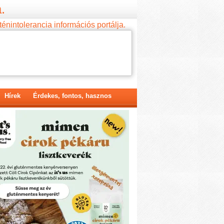
.
ténintolerancia információs portálja.
Hírek
Érdekes, fontos, hasznos