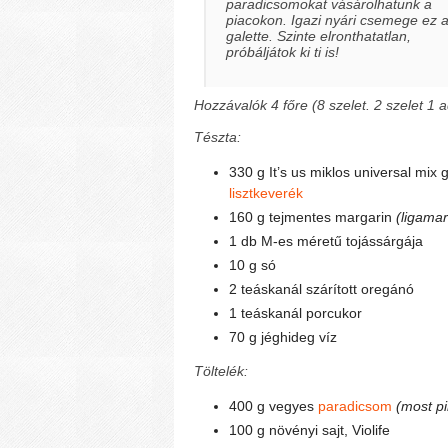
paradicsomokat vásárolhatunk a
piacokon. Igazi nyári csemege ez 
galette. Szinte elronthatatlan,
próbáljátok ki ti is!
Hozzávalók 4 főre (8 szelet. 2 szelet 1 
Tészta:
330 g It’s us miklos universal mix
lisztkeverék
160 g tejmentes margarin
(ligamar
1 db M-es méretű tojássárgája
10 g só
2 teáskanál szárított oregánó
1 teáskanál porcukor
70 g jéghideg víz
Töltelék:
400 g vegyes
paradicsom
(most p
100 g növényi sajt, Violife