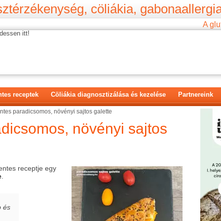
ztérzékenység, cöliákia, gabonaallergia
A glu
dessen itt!
tes receptek
Cöliákia diagnosztizálása és kezelése
Partnereink
tes paradicsomos, növényi sajtos galette
dicsomos, növényi sajtos
ntes receptje egy
e
.
b és