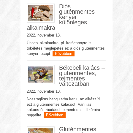
Diós
gluténmentes
kenyér
különleges
alkalmakra
2022. november 13.
Ünnepi alkalmakra, pl. karácsonyra is
tökéletes meglepetés ez a diós gluténmentes
kenyér recept.
Bővebben
Békebeli kalács –
gluténmentes,
tejmentes
változatban
2022. november 13.
Nosztagikus hangulatba kerül, az elkészíti
ezt a gluténmentes kalácsot. Vaníliás,
kakaós és ráadásul tejmentes is. Tízóraira
reggelire.
Bővebben
Gluténmentes