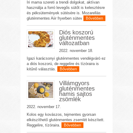
Iri mama szereti a trendi dolgokat, aktívan
használja a forró levegős sütőt is kelesztésre
és péksütemények sütésére is. Mozarellás
gluténmentes Aiir fryerben sütev
Bővebben
Diós koszorú
gluténmentes
változatban
2022. november 18.
Igazi karácsonyi gluténmentes vendégváró ez
a diós koszorú, de reggelire és tízóraira is
kitűnő választás.
Bővebben
Villámgyors
gluténmentes
hamis sajtos
zsömlék
2022. november 17.
Kolos egy kovászos, tejmentes gyorsan
elkészíthető gluténmentes zsemlét készített.
Reggelire, tízóraira.
Bővebben