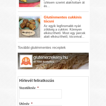
ízlésem szerint alakítottam át
és...
Gluténmentes cukkinis
tócsni
Az egyik legfinomabb nyári
zöldség a cukkini. Könnyen
elkészíthető. Most egy percek
alatt elkészíthető, tócsnival...
További gluténmentes receptek
Hírlevél feliratkozás
Vezetéknév
*
Utónév
*