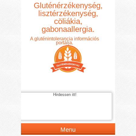
Gluténérzékenység,
lisztérzékenység,
cöliákia,
gabonaallergia.
A gluténintolerancia információs
portálja.
Hirdessen itt!
Menu