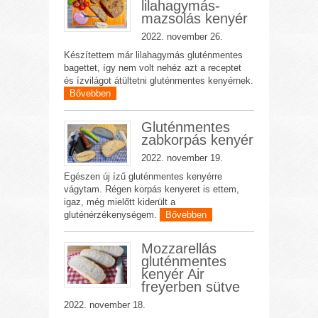
lilahagymás-
mazsolás kenyér
2022. november 26.
Készítettem már lilahagymás gluténmentes
bagettet, így nem volt nehéz azt a receptet
és ízvilágot átültetni gluténmentes kenyérnek.
Bővebben
Gluténmentes
zabkorpás kenyér
2022. november 19.
Egészen új ízű gluténmentes kenyérre
vágytam. Régen korpás kenyeret is ettem,
igaz, még mielőtt kiderült a
gluténérzékenységem.
Bővebben
Mozzarellás
gluténmentes
kenyér Air
freyerben sütve
2022. november 18.