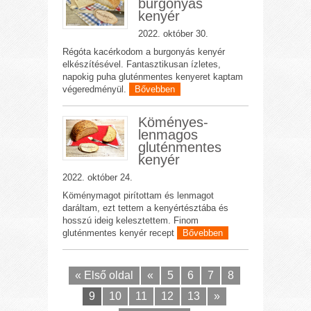
burgonyás
kenyér
2022. október 30.
Régóta kacérkodom a burgonyás kenyér
elkészítésével. Fantasztikusan ízletes,
napokig puha gluténmentes kenyeret kaptam
végeredményül.
Bővebben
Köményes-
lenmagos
gluténmentes
kenyér
2022. október 24.
Köménymagot pirítottam és lenmagot
daráltam, ezt tettem a kenyértésztába és
hosszú ideig kelesztettem. Finom
gluténmentes kenyér recept
Bővebben
« Első oldal
«
5
6
7
8
9
10
11
12
13
»