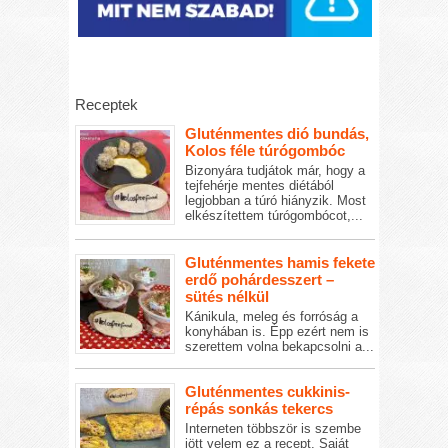
Receptek
Gluténmentes dió bundás,
Kolos féle túrógombóc
Bizonyára tudjátok már, hogy a
tejfehérje mentes diétából
legjobban a túró hiányzik. Most
elkészítettem túrógombócot,...
Gluténmentes hamis fekete
erdő pohárdesszert –
sütés nélkül
Kánikula, meleg és forróság a
konyhában is. Épp ezért nem is
szerettem volna bekapcsolni a...
Gluténmentes cukkinis-
répás sonkás tekercs
Interneten többször is szembe
jött velem ez a recept. Saját