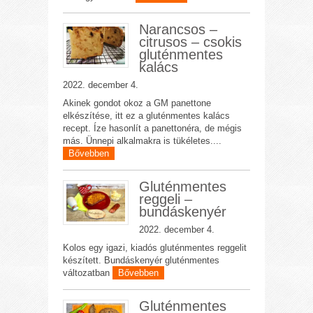
Narancsos –
citrusos – csokis
gluténmentes
kalács
2022. december 4.
Akinek gondot okoz a GM panettone
elkészítése, itt ez a gluténmentes kalács
recept. Íze hasonlít a panettonéra, de mégis
más. Ünnepi alkalmakra is tükéletes....
Bővebben
Gluténmentes
reggeli –
bundáskenyér
2022. december 4.
Kolos egy igazi, kiadós gluténmentes reggelit
készített. Bundáskenyér gluténmentes
változatban
Bővebben
Gluténmentes