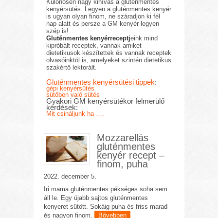
Különösen nagy kihívás a gluténmentes
kenyérsütés. Legyen a gluténmentes kenyér
is ugyan olyan finom, ne száradjon ki fél
nap alatt és persze a GM kenyér legyen
szép is!
Gluténmentes kenyérreceptj
eink mind
kipróbált receptek, vannak amiket
dietetikusok készítettek és vannak receptek
olvasóinktól is, amelyeket szintén dietetikus
szakértő lektorált.
Gluténmentes kenyérsütési tippek
:
gépi kenyérsütés
sütőben való sütés
Gyakori GM kenyérsütékor felmerülő
kérdések:
Mit csináljunk ha ….
Mozzarellás
gluténmentes
kenyér recept –
finom, puha
2022. december 5.
Iri mama gluténmentes pékséges soha sem
áll le. Egy újabb sajtos gluténmentes
kenyeret sütött. Sokáig puha és friss marad
és nagyon finom.
Bővebben