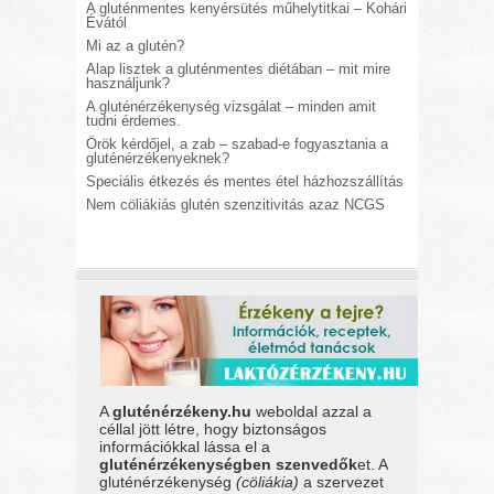
A gluténmentes kenyérsütés műhelytitkai – Kohári
Évától
Mi az a glutén?
Alap lisztek a gluténmentes diétában – mit mire
használjunk?
A gluténérzékenység vizsgálat – minden amit
tudni érdemes.
Örök kérdőjel, a zab – szabad-e fogyasztania a
gluténérzékenyeknek?
Speciális étkezés és mentes étel házhozszállítás
Nem cöliákiás glutén szenzitivitás azaz NCGS
A
gluténérzékeny.hu
weboldal azzal a
céllal jött létre, hogy biztonságos
információkkal lássa el a
gluténérzékenységben szenvedők
et. A
gluténérzékenység
(cöliákia)
a szervezet