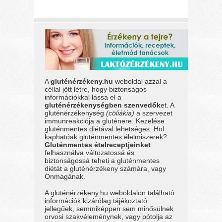
A
gluténérzékeny.hu
weboldal azzal a
céllal jött létre, hogy biztonságos
információkkal lássa el a
gluténérzékenységben szenvedők
et. A
gluténérzékenység
(cöliákia)
a szervezet
immunreakciója a gluténere. Kezelése
gluténmentes diétával lehetséges. Hol
kaphatóak gluténmentes élelmiszerek?
Gluténmentes ételreceptjeinket
felhasználva változatossá és
biztonságossá teheti a gluténmentes
diétát a gluténérzékeny számára, vagy
Önmagának.
A gluténérzékeny.hu weboldalon található
információk kizárólag tájékoztató
jellegűek, semmiképpen sem minősülnek
orvosi szakvéleménynek, vagy pótolja az