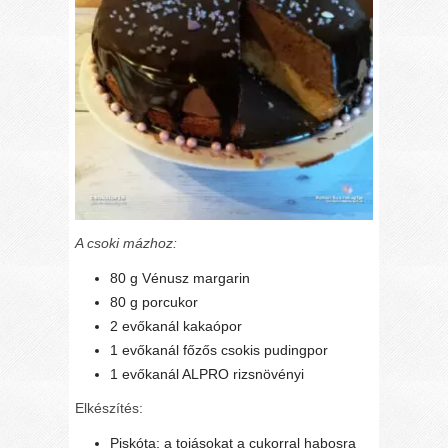
A csoki mázhoz:
80 g Vénusz margarin
80 g porcukor
2 evőkanál kakaópor
1 evőkanál főzős csokis pudingpor
1 evőkanál ALPRO rizsnövényi
Elkészítés:
Piskóta: a tojásokat a cukorral habosra