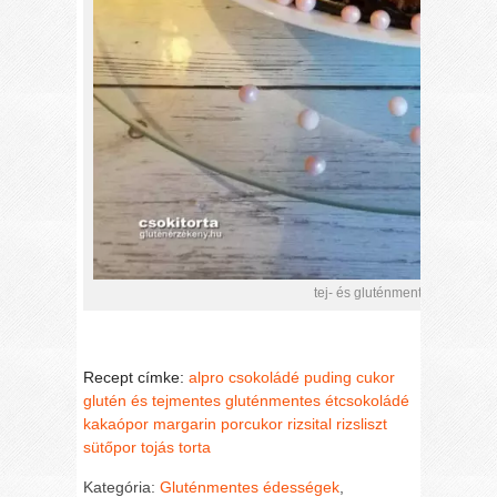
tej- és gluténmentes csokitorta
Recept címke:
alpro
csokoládé puding
cukor
glutén és tejmentes
gluténmentes étcsokoládé
kakaópor
margarin
porcukor
rizsital
rizsliszt
sütőpor
tojás
torta
Kategória:
Gluténmentes édességek
,