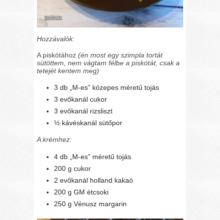
Hozzávalók:
A piskótához
(én most egy szimpla tortát
sütöttem, nem vágtam félbe a piskótát, csak a
tetejét kentem meg)
3 db „M-es” közepes méretű tojás
3 evőkanál cukor
3 evőkanál rizsliszt
½ kávéskanál sütőpor
A krémhez:
4 db „M-es” méretű tojás
200 g cukor
2 evőkanál holland kakaó
200 g GM étcsoki
250 g Vénusz margarin