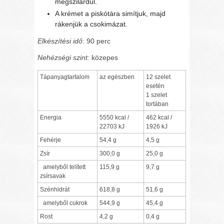
megszilárdul.
A krémet a piskótára simítjuk, majd
rákenjük a csokimázat.
Elkészítési idő
: 90 perc
Nehézségi szint:
közepes
Tápanyagtartalom
az egészben
12 szelet
esetén
1 szelet
tortában
Energia
5550 kcal /
462 kcal /
22703 kJ
1926 kJ
Fehérje
54,4 g
4,5 g
Zsír
300,0 g
25,0 g
amelyből telített
115,9 g
9,7 g
zsírsavak
Szénhidrát
618,8 g
51,6 g
amelyből cukrok
544,9 g
45,4 g
Rost
4,2 g
0,4 g