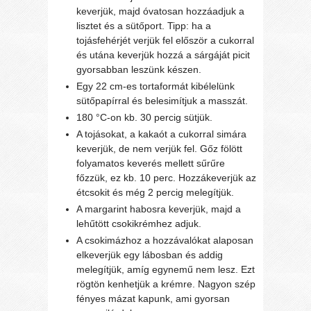
keverjük, majd óvatosan hozzáadjuk a
lisztet és a sütőport. Tipp: ha a
tojásfehérjét verjük fel először a cukorral
és utána keverjük hozzá a sárgáját picit
gyorsabban leszünk készen.
Egy 22 cm-es tortaformát kibélelünk
sütőpapírral és belesimítjuk a masszát.
180 °C-on kb. 30 percig sütjük.
A tojásokat, a kakaót a cukorral simára
keverjük, de nem verjük fel. Gőz fölött
folyamatos keverés mellett sűrűre
főzzük, ez kb. 10 perc. Hozzákeverjük az
étcsokit és még 2 percig melegítjük.
A margarint habosra keverjük, majd a
lehűtött csokikrémhez adjuk.
A csokimázhoz a hozzávalókat alaposan
elkeverjük egy lábosban és addig
melegítjük, amíg egynemű nem lesz. Ezt
rögtön kenhetjük a krémre. Nagyon szép
fényes mázat kapunk, ami gyorsan