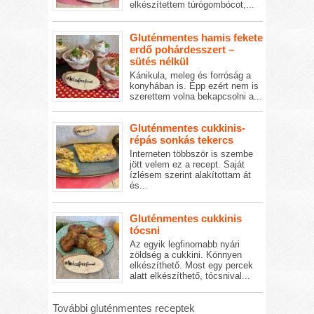
elkészítettem túrógombócot,...
Gluténmentes hamis fekete
erdő pohárdesszert –
sütés nélkül
Kánikula, meleg és forróság a
konyhában is. Épp ezért nem is
szerettem volna bekapcsolni a...
Gluténmentes cukkinis-
répás sonkás tekercs
Interneten többször is szembe
jött velem ez a recept. Saját
ízlésem szerint alakítottam át
és...
Gluténmentes cukkinis
tócsni
Az egyik legfinomabb nyári
zöldség a cukkini. Könnyen
elkészíthető. Most egy percek
alatt elkészíthető, tócsnival...
További gluténmentes receptek