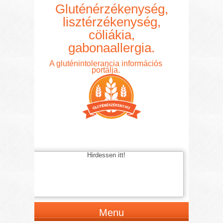
Gluténérzékenység,
lisztérzékenység,
cöliákia,
gabonaallergia.
A gluténintolerancia információs
portálja.
Hirdessen itt!
Menu