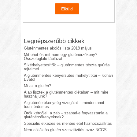
Legnépszerűbb cikkek
Gluténmentes akciós lista 2018 május
Mit ehet és mit nem egy gluténérzékeny?
Összefoglaló táblázat.
Sikérhelyettesítők – gluténmentes tészta gyúrás
rejtelmei
A gluténmentes kenyérsütés műhelytitkai – Kohári
Évától
Mi az a glutén?
Alap lisztek a gluténmentes diétában – mit mire
használjunk?
A gluténérzékenység vizsgálat – minden amit
tudni érdemes.
Örök kérdőjel, a zab – szabad-e fogyasztania a
gluténérzékenyeknek?
Speciális étkezés és mentes étel házhozszállítás
Nem cöliákiás glutén szenzitivitás azaz NCGS