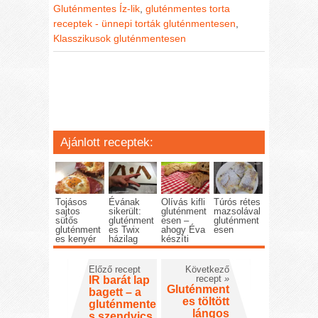
Gluténmentes Íz-lik
,
gluténmentes torta
receptek - ünnepi torták gluténmentesen
,
Klasszikusok gluténmentesen
Ajánlott receptek:
Tojásos
Évának
Olívás kifli
Túrós rétes
sajtos
sikerült:
gluténment
mazsolával
sütős
gluténment
esen –
gluténment
gluténment
es Twix
ahogy Éva
esen
es kenyér
házilag
készíti
Előző recept
Következő
recept
»
IR barát lap
Gluténment
bagett – a
es töltött
gluténmente
lángos
s szendvics