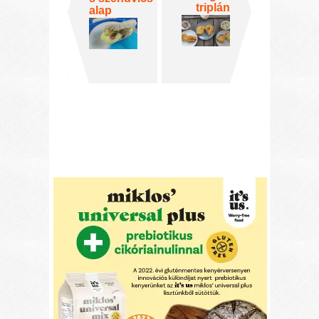
triplán
alap