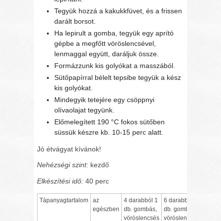
Tegyük hozzá a kakukkfüvet, és a frissen
darált borsot.
Ha lepirult a gomba, tegyük egy aprító
gépbe a megfőtt vöröslencsével,
lenmaggal együtt, daráljuk össze.
Formázzunk kis golyókat a masszából.
Sütőpapírral bélelt tepsibe tegyük a kész
kis golyókat.
Mindegyik tetejére egy csöppnyi
olívaolajat tegyünk.
Előmelegített 190 °C fokos sütőben
süssük készre kb. 10-15 perc alatt.
Jó étvágyat kívánok!
Nehézségi szint:
kezdő
Elkészítési idő:
40 perc
Tápanyagtartalom
az
4 darabból 1
6 darabból1
egészben
db. gombás,
db. gombás,
vöröslencsés
vöröslencsés