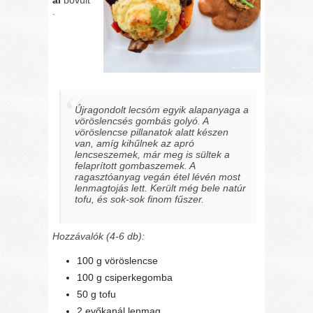
al
bővült
.
Újragondolt lecsóm egyik alapanyaga a
vöröslencsés gombás golyó. A
vöröslencse pillanatok alatt készen
van, amíg kihűlnek az apró
lencseszemek, már meg is sültek a
felaprított gombaszemek. A
ragasztóanyag vegán étel lévén most
lenmagtojás lett. Került még bele natúr
tofu, és sok-sok finom fűszer.
Hozzávalók (4-6 db):
100 g vöröslencse
100 g csiperkegomba
50 g tofu
2 evőkanál lenmag