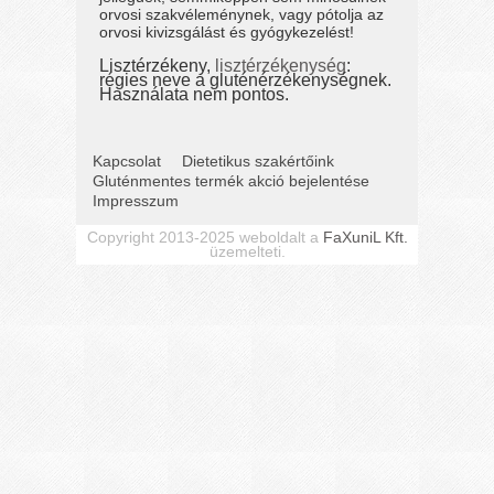
orvosi szakvéleménynek, vagy pótolja az
orvosi kivizsgálást és gyógykezelést!
Lisztérzékeny,
lisztérzékenység
:
régies neve a gluténérzékenységnek.
Használata nem pontos.
Kapcsolat
Dietetikus szakértőink
Gluténmentes termék akció bejelentése
Impresszum
Copyright 2013-2025 weboldalt a
FaXuniL Kft.
üzemelteti.