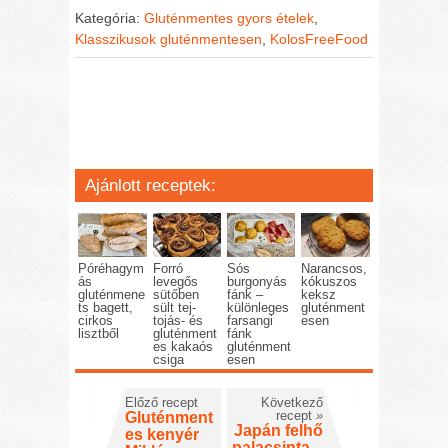
Kategória:
Gluténmentes gyors ételek
,
Klasszikusok gluténmentesen
,
KolosFreeFood
Ajánlott receptek:
Póréhagym
Forró
Sós
Narancsos,
ás
levegős
burgonyás
kókuszos
gluténmene
sütőben
fánk –
keksz
ts bagett,
sült tej-
különleges
gluténment
cirkos
tojás- és
farsangi
esen
lisztből
gluténment
fánk
es kakaós
gluténment
csiga
esen
Előző recept
Következő
recept
»
Gluténment
Japán felhő
es kenyér
palacsinta –