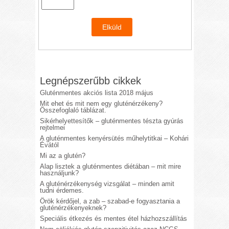
Legnépszerűbb cikkek
Gluténmentes akciós lista 2018 május
Mit ehet és mit nem egy gluténérzékeny?
Összefoglaló táblázat.
Sikérhelyettesítők – gluténmentes tészta gyúrás
rejtelmei
A gluténmentes kenyérsütés műhelytitkai – Kohári
Évától
Mi az a glutén?
Alap lisztek a gluténmentes diétában – mit mire
használjunk?
A gluténérzékenység vizsgálat – minden amit
tudni érdemes.
Örök kérdőjel, a zab – szabad-e fogyasztania a
gluténérzékenyeknek?
Speciális étkezés és mentes étel házhozszállítás