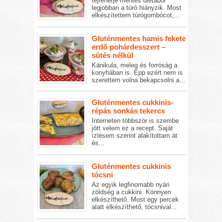
tejfehérje mentes diétából
legjobban a túró hiányzik. Most
elkészítettem túrógombócot,...
Gluténmentes hamis fekete
erdő pohárdesszert –
sütés nélkül
Kánikula, meleg és forróság a
konyhában is. Épp ezért nem is
szerettem volna bekapcsolni a...
Gluténmentes cukkinis-
répás sonkás tekercs
Interneten többször is szembe
jött velem ez a recept. Saját
ízlésem szerint alakítottam át
és...
Gluténmentes cukkinis
tócsni
Az egyik legfinomabb nyári
zöldség a cukkini. Könnyen
elkészíthető. Most egy percek
alatt elkészíthető, tócsnival...