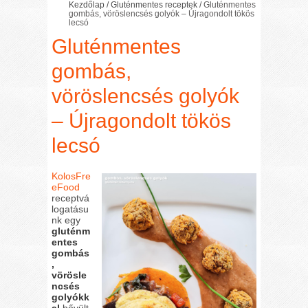
Kezdőlap
/
Gluténmentes receptek
/
Gluténmentes
gombás, vöröslencsés golyók – Újragondolt tökös
lecsó
Gluténmentes
gombás,
vöröslencsés golyók
– Újragondolt tökös
lecsó
KolosFre
eFood
receptvá
logatásu
nk egy
gluténm
entes
gombás
,
vörösle
ncsés
golyókk