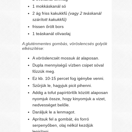
1 mokkáskanál só
2 ág friss kakukkfű
(vagy 2 teáskanál
szárított kakukkfű)
frissen őrölt bors
1 teáskanál olívaolaj
A gluténmentes gombás, vöröslencsés golyók
elkészítése:
A vöröslencsét mossuk át alaposan.
Dupla mennyiségű vízben csipet sóval
főzzük meg.
Ez kb. 10-15 percet fog igénybe venni.
Szűrjük le, hagyjuk picit pihenni.
Addig a tofut papírtörlők között alaposan
nyomjuk össze, hogy kinyomjuk a vizet,
nedvességet belőle.
Daráljuk le a lenmagot.
Aprítsuk fel a gombát, és forró
serpenyőben, olaj nélkül kezdjük
lepirítani.