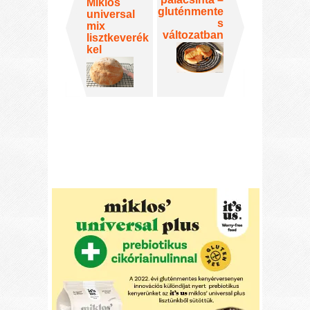
Miklós
gluténmente
universal
s
mix
változatban
lisztkeverék
kel