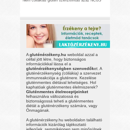
Nem cöliákiás glutén szenzitivitás azaz NCGS
A
gluténérzékeny.hu
weboldal azzal a
céllal jött létre, hogy biztonságos
információkkal lássa el a
gluténérzékenységben szenvedők
et. A
gluténérzékenység
(cöliákia)
a szervezet
immunreakciója a gluténere. Kezelése
gluténmentes diétával lehetséges. Hol
kaphatóak gluténmentes élelmiszerek?
Gluténmentes ételreceptjeinket
felhasználva változatossá és
biztonságossá teheti a gluténmentes
diétát a gluténérzékeny számára, vagy
Önmagának.
A gluténérzékeny.hu weboldalon található
információk kizárólag tájékoztató
jellegűek, semmiképpen sem minősülnek