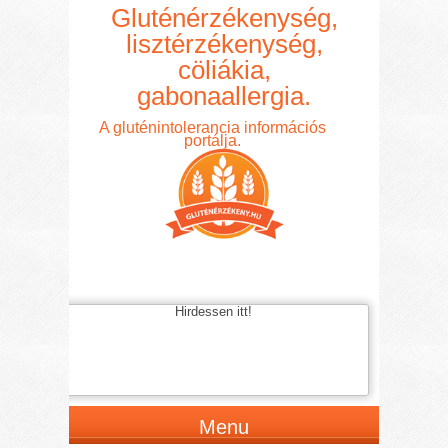
Gluténérzékenység,
lisztérzékenység,
cöliákia,
gabonaallergia.
A gluténintolerancia információs
portálja.
Hirdessen itt!
Menu