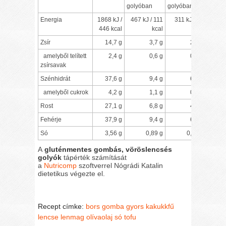
golyóban
golyóban
Energia
1868 kJ /
467 kJ / 111
311 kJ / 74
446 kcal
kcal
kcal
Zsír
14,7 g
3,7 g
2,5 g
amelyből telített
2,4 g
0,6 g
0,4 g
zsírsavak
Szénhidrát
37,6 g
9,4 g
6,3 g
amelyből cukrok
4,2 g
1,1 g
0,7 g
Rost
27,1 g
6,8 g
4,5 g
Fehérje
37,9 g
9,4 g
6,3 g
Só
3,56 g
0,89 g
0,59 g
A
gluténmentes gombás, vöröslencsés
golyók
tápérték számítását
a
Nutricomp
szoftverrel Nógrádi Katalin
dietetikus végezte el.
Recept címke:
bors
gomba
gyors
kakukkfű
lencse
lenmag
olívaolaj
só
tofu