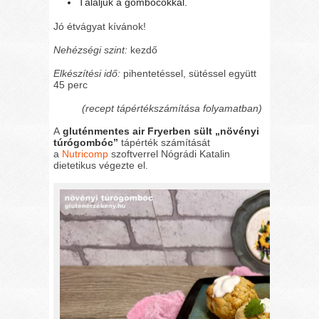
Tálaljuk a gombócokkal.
Jó étvágyat kívánok!
Nehézségi szint:
kezdő
Elkészítési idő:
pihentetéssel, sütéssel együtt
45 perc
(recept tápértékszámítása folyamatban)
A
gluténmentes air Fryerben sült „növényi
túrógombóc”
tápérték számítását
a
Nutricomp
szoftverrel Nógrádi Katalin
dietetikus végezte el.