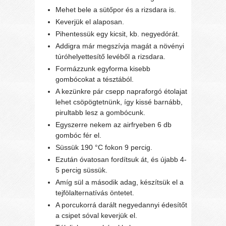
Mehet bele a sütőpor és a rizsdara is.
Keverjük el alaposan.
Pihentessük egy kicsit, kb. negyedórát.
Addigra már megszívja magát a növényi
túróhelyettesítő levéből a rizsdara.
Formázzunk egyforma kisebb
gombócokat a tésztából.
A kezünkre pár csepp napraforgó étolajat
lehet csöpögtetnünk, így kissé barnább,
pirultabb lesz a gombócunk.
Egyszerre nekem az airfryeben 6 db
gombóc fér el.
Süssük 190 °C fokon 9 percig.
Ezután óvatosan fordítsuk át, és újabb 4-
5 percig süssük.
Amíg sül a második adag, készítsük el a
tejfölalternatívás öntetet.
A porcukorrá darált negyedannyi édesítőt
a csipet sóval keverjük el.