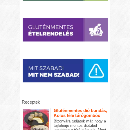
Receptek
Gluténmentes dió bundás,
Kolos féle túrógombóc
Bizonyára tudjátok már, hogy a
tejfehérje mentes diétából
legjobban a túró hiányzik. Most