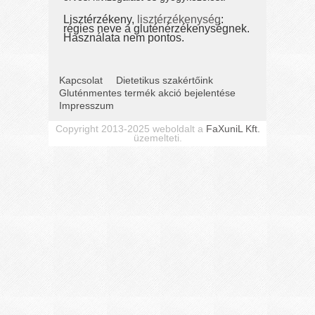
Lisztérzékeny,
lisztérzékenység
:
régies neve a gluténérzékenységnek.
Használata nem pontos.
Kapcsolat
Dietetikus szakértőink
Gluténmentes termék akció bejelentése
Impresszum
Copyright 2013-2025 weboldalt a
FaXuniL Kft.
üzemelteti.