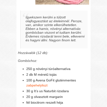
Igyekszem kerülni a túlzott
olajfogyasztást az ételeimnél. Persze,
van, amikor szinte elkerülhetetlen.
Ebben a hamis, növényi alternatívás
gombócban viszont el tudtam kerülni.
Érdemes rizsdarát tenni bele, elkeverni
és hagyni állni. Nagyon finom lett.
Hozzávalók (12 db):
Gombóchoz:
250 g növényi túróalternatíva
2 db M méretű tojás
100 g Avena GoFit gluténmentes
zabpehelyliszt
30 g It’s us Naturbit rizsdara
20 g olvasztott margarin
fél biocitrom reszelt héja