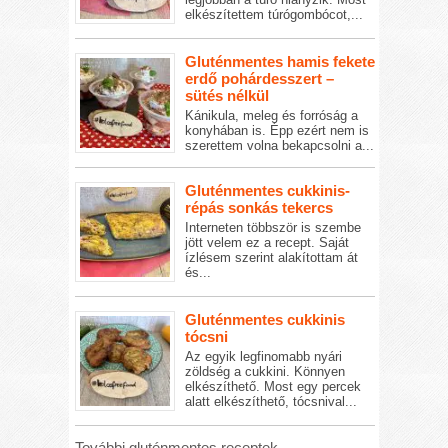
elkészítettem túrógombócot,...
Gluténmentes hamis fekete
erdő pohárdesszert –
sütés nélkül
Kánikula, meleg és forróság a
konyhában is. Épp ezért nem is
szerettem volna bekapcsolni a...
Gluténmentes cukkinis-
répás sonkás tekercs
Interneten többször is szembe
jött velem ez a recept. Saját
ízlésem szerint alakítottam át
és...
Gluténmentes cukkinis
tócsni
Az egyik legfinomabb nyári
zöldség a cukkini. Könnyen
elkészíthető. Most egy percek
alatt elkészíthető, tócsnival...
További gluténmentes receptek