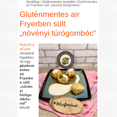
Kezdőlap
/
Gluténmentes receptek
/
Gluténmentes
air Fryerben sült „növényi túrógombóc”
Gluténmentes air
Fryerben sült
„növényi túrógombóc”
KolosFre
eFood
receptvá
logatásu
nk egy
gluténm
entes
air
Fryerbe
n sült
„növén
yi
túrógo
mbóc-
cal”
bővült.