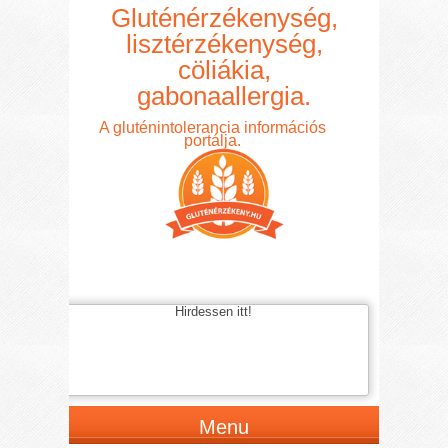
Gluténérzékenység,
lisztérzékenység,
cöliákia,
gabonaallergia.
A gluténintolerancia információs
portálja.
Hirdessen itt!
Menu