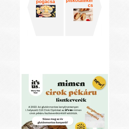
piskótateker
pogácsa
cs