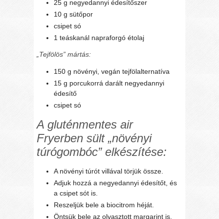
25 g negyedannyi édesítőszer
10 g sütőpor
csipet só
1 teáskanál napraforgó étolaj
„Tejfölös” mártás:
150 g növényi, vegán tejfölalternatíva
15 g porcukorrá darált negyedannyi
édesítő
csipet só
A gluténmentes air
Fryerben sült „növényi
túrógombóc” elkészítése:
A növényi túrót villával törjük össze.
Adjuk hozzá a negyedannyi édesítőt, és
a csipet sót is.
Reszeljük bele a biocitrom héját.
Öntsük bele az olvasztott margarint is.