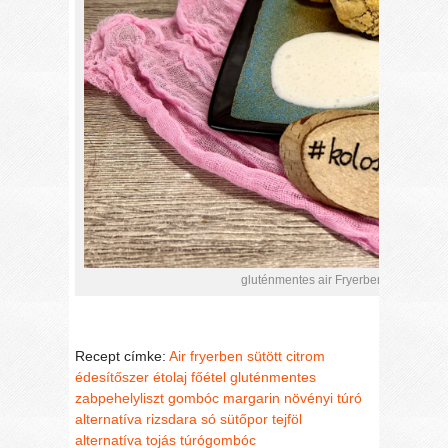
gluténmentes air Fryerben sült „növé
Recept címke:
Air fryerben sütött
citrom
édesítőszer
étolaj
főétel
gluténmentes
zabpehelyliszt
gombóc
margarin
növényi túró
alternatíva
rizsdara
só
sütőpor
tejföl
alternatíva
tojás
túrógombóc