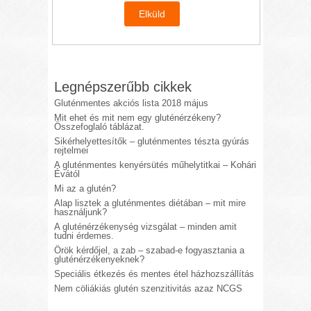
Legnépszerűbb cikkek
Gluténmentes akciós lista 2018 május
Mit ehet és mit nem egy gluténérzékeny?
Összefoglaló táblázat.
Sikérhelyettesítők – gluténmentes tészta gyúrás
rejtelmei
A gluténmentes kenyérsütés műhelytitkai – Kohári
Évától
Mi az a glutén?
Alap lisztek a gluténmentes diétában – mit mire
használjunk?
A gluténérzékenység vizsgálat – minden amit
tudni érdemes.
Örök kérdőjel, a zab – szabad-e fogyasztania a
gluténérzékenyeknek?
Speciális étkezés és mentes étel házhozszállítás
Nem cöliákiás glutén szenzitivitás azaz NCGS