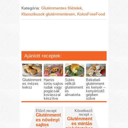
Kategória:
Gluténmentes főételek
,
Klasszikusok gluténmentesen
,
KolosFreeFood
Ajánlott receptek:
Gluténment
Hamis
Sütés
Békebeli
es mézes
túrós-sajtos
nélküli
gluténment
keksz
rudak vagy
gluténment
es kenyér –
pogácsák
es
kenyérsütő
kovásszal
almatorta
gépben
készítve
sütve
Előző recept
Következő
recept
»
Gluténment
Gluténment
es növényi
es mintás
sajtos