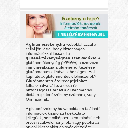
A
gluténérzékeny.hu
weboldal azzal a
céllal jött létre, hogy biztonságos
információkkal lássa el a
gluténérzékenységben szenvedők
et. A
gluténérzékenység
(cöliákia)
a szervezet
immunreakciója a gluténere. Kezelése
gluténmentes diétával lehetséges. Hol
kaphatóak gluténmentes élelmiszerek?
Gluténmentes ételreceptjeinket
felhasználva változatossá és
biztonságossá teheti a gluténmentes
diétát a gluténérzékeny számára, vagy
Önmagának.
A gluténérzékeny.hu weboldalon található
információk kizárólag tájékoztató
jellegűek, semmiképpen sem minősülnek
orvosi szakvéleménynek, vagy pótolja az
orvosi kivizsgálást és gyógykezelést!