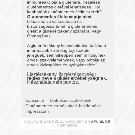
immunreakciója a gluténere. Kezelése
gluténmentes diétával lehetséges. Hol
kaphatóak gluténmentes élelmiszerek?
Gluténmentes ételreceptjeinket
felhasználva változatossá és
biztonságossá teheti a gluténmentes
diétát a gluténérzékeny számára, vagy
Önmagának.
A gluténérzékeny.hu weboldalon található
információk kizárólag tájékoztató
jellegűek, semmiképpen sem minősülnek
orvosi szakvéleménynek, vagy pótolja az
orvosi kivizsgálást és gyógykezelést!
Lisztérzékeny,
lisztérzékenység
:
régies neve a gluténérzékenységnek.
Használata nem pontos.
Kapcsolat
Dietetikus szakértőink
Gluténmentes termék akció bejelentése
Impresszum
Copyright 2013-2025 weboldalt a
FaXuniL Kft.
üzemelteti.