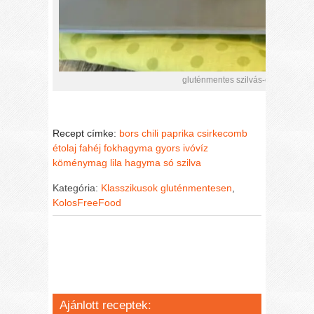
gluténmentes szilvás-chilis csirk
Recept címke:
bors
chili paprika
csirkecomb
étolaj
fahéj
fokhagyma
gyors
ivóvíz
köménymag
lila hagyma
só
szilva
Kategória:
Klasszikusok gluténmentesen
,
KolosFreeFood
Ajánlott receptek: