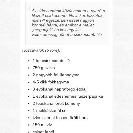
A csirkecombok közül nekem a nyerő a
filézett csirkecomb. Ne is kérdezzétek,
miért?! egyszerűen ezzel nagyon
könnyű bánni, és amikor a mellet
„megunjuk” és kell egy kis
változatosság, jöhet a csirkecomb filé.
Hozzávalók (6 főre):
1 kg csirkecomb filé
750 g szilva
2 nagyobb fel lilahagyma
4-5 cikk fokhagyma
3 evőkanál napraforgó étolaj
1 evőkanál édesnemes fűszerpaprika
2 teáskanál őrölt kömény
1 mokkáskanál só
ízlés szerint frissen őrölt bors
150 ml víz
csipet fahéj