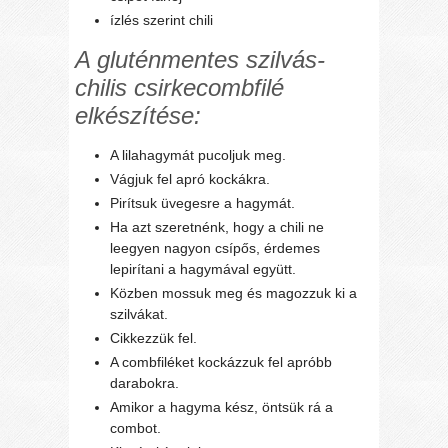
ízlés szerint chili
A gluténmentes szilvás-
chilis csirkecombfilé
elkészítése:
A lilahagymát pucoljuk meg.
Vágjuk fel apró kockákra.
Pirítsuk üvegesre a hagymát.
Ha azt szeretnénk, hogy a chili ne
leegyen nagyon csípős, érdemes
lepirítani a hagymával együtt.
Közben mossuk meg és magozzuk ki a
szilvákat.
Cikkezzük fel.
A combfiléket kockázzuk fel apróbb
darabokra.
Amikor a hagyma kész, öntsük rá a
combot.