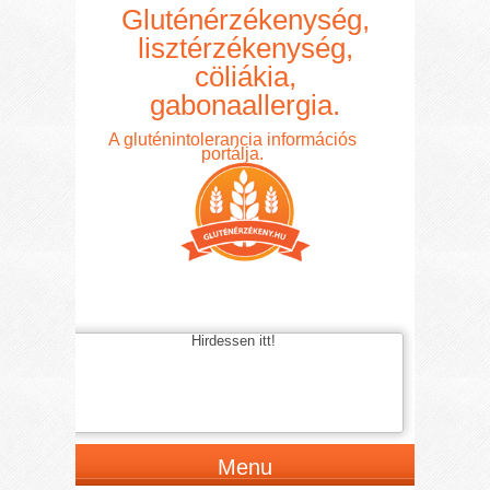
Gluténérzékenység,
lisztérzékenység,
cöliákia,
gabonaallergia.
A gluténintolerancia információs
portálja.
Hirdessen itt!
Menu