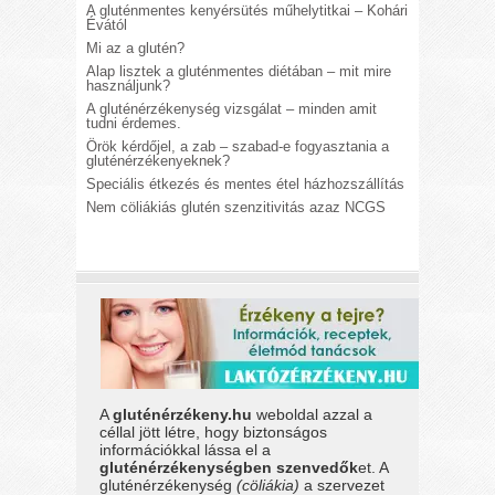
A gluténmentes kenyérsütés műhelytitkai – Kohári
Évától
Mi az a glutén?
Alap lisztek a gluténmentes diétában – mit mire
használjunk?
A gluténérzékenység vizsgálat – minden amit
tudni érdemes.
Örök kérdőjel, a zab – szabad-e fogyasztania a
gluténérzékenyeknek?
Speciális étkezés és mentes étel házhozszállítás
Nem cöliákiás glutén szenzitivitás azaz NCGS
A
gluténérzékeny.hu
weboldal azzal a
céllal jött létre, hogy biztonságos
információkkal lássa el a
gluténérzékenységben szenvedők
et. A
gluténérzékenység
(cöliákia)
a szervezet