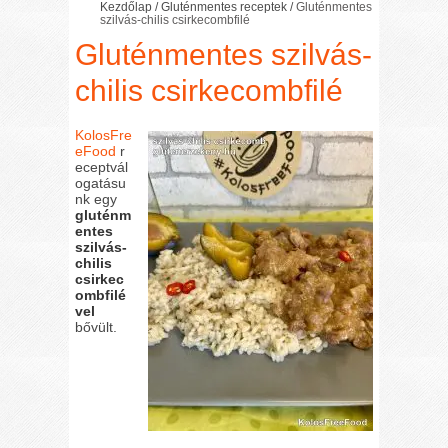
Kezdőlap
/
Gluténmentes receptek
/
Gluténmentes
szilvás-chilis csirkecombfilé
Gluténmentes szilvás-
chilis csirkecombfilé
KolosFre
eFood
r
eceptvál
ogatásu
nk egy
gluténm
entes
szilvás-
chilis
csirkec
ombfilé
vel
bővült.