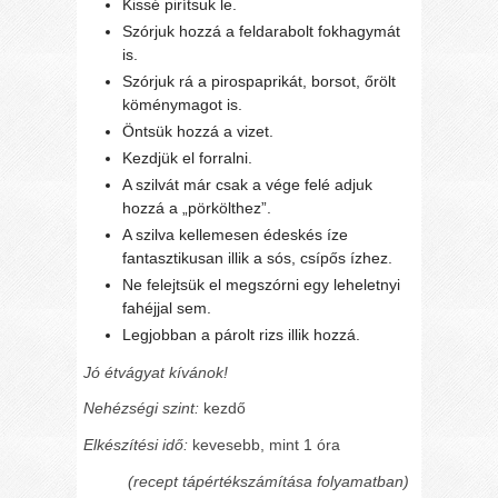
Kissé pirítsuk le.
Szórjuk hozzá a feldarabolt fokhagymát
is.
Szórjuk rá a pirospaprikát, borsot, őrölt
köménymagot is.
Öntsük hozzá a vizet.
Kezdjük el forralni.
A szilvát már csak a vége felé adjuk
hozzá a „pörkölthez”.
A szilva kellemesen édeskés íze
fantasztikusan illik a sós, csípős ízhez.
Ne felejtsük el megszórni egy leheletnyi
fahéjjal sem.
Legjobban a párolt rizs illik hozzá.
Jó étvágyat kívánok!
Nehézségi szint:
kezdő
Elkészítési idő:
kevesebb, mint 1 óra
(recept tápértékszámítása folyamatban)