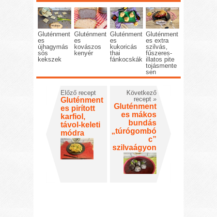
Gluténment
Gluténment
Gluténment
Gluténment
es
es
es
es extra
újhagymás
kovászos
kukoricás
szilvás,
sós
kenyér
thai
fűszeres-
kekszek
fánkocskák
illatos pite
tojásmente
sen
Előző recept
Következő
recept
»
Gluténment
Gluténment
es pirított
es mákos
karfiol,
bundás
távol-keleti
„túrógombó
módra
c”
szilvaágyon