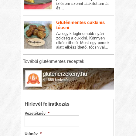
ízlésem szerint alakítottam át
és...
Gluténmentes cukkinis
tócsni
Az egyik legfinomabb nyári
zöldség a cukkini. Könnyen
elkészíthető. Most egy percek
alatt elkészíthető, tócsnival...
További gluténmentes receptek
Hírlevél feliratkozás
Vezetéknév
*
Utónév
*