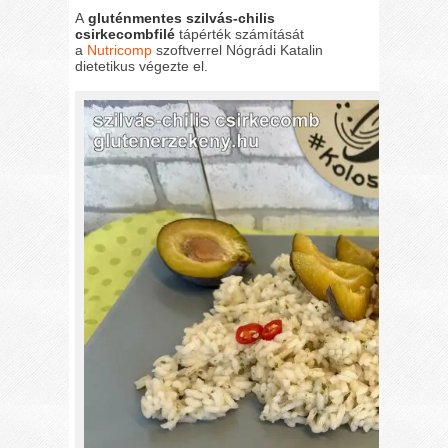
A
gluténmentes szilvás-chilis
csirkecombfilé
tápérték számítását
a
Nutricomp
szoftverrel Nógrádi Katalin
dietetikus végezte el.